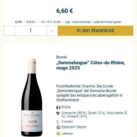
6,60 €
0,75 l
・
8,80 €
/ l
・
inkl. 19 % MwSt.
・
zzgl.
Versandkosten
/
Lebensmittelangaben
-
+
in den Warenkorb
Brunel
„Sommelongue“ Côtes-du-Rhône,
rouge 2025
Fruchtbetonter Charme: Die Cuvée
„Sommelongue“ der Domaine Brunel
spiegelt das entspannte Lebensgefühl in
Südfrankreich
Rhône
Grenache (85 %), Syrah (5 %), Mourvèdre (5
%), Cinsault (5 %)
trocken
Edelstahl | Beton
Lieferbar