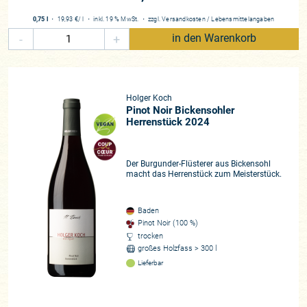
0,75 l
・
19,93 €
/ l
・
inkl. 19 % MwSt.
・
zzgl.
Versandkosten
/
Lebensmittelangaben
-
+
in den Warenkorb
Holger Koch
Pinot Noir Bickensohler
Herrenstück 2024
Der Burgunder-Flüsterer aus Bickensohl
macht das Herrenstück zum Meisterstück.
Baden
Pinot Noir (100 %)
trocken
großes Holzfass > 300 l
Lieferbar