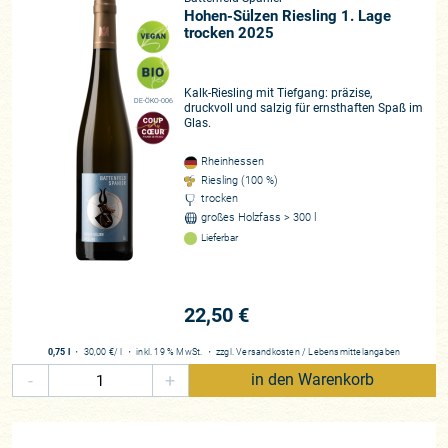
Hohen-Sülzen Riesling 1. Lage
trocken 2025
Kalk-Riesling mit Tiefgang: präzise,
DE-ÖKO-006
druckvoll und salzig für ernsthaften Spaß im
Glas.
Rheinhessen
Riesling (100 %)
trocken
großes Holzfass > 300 l
Lieferbar
22,50 €
0,75 l
・
30,00 €
/ l
・
inkl. 19 % MwSt.
・
zzgl.
Versandkosten
/
Lebensmittelangaben
-
+
in den Warenkorb