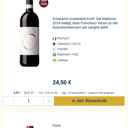
Entspannt inszenierte Kraft: Der Nebbiolo
2024 belegt, dass Francesco Versio zu den
Ausnahmewinzern der Langhe zählt
Piemont
Nebbiolo (100 %)
trocken
Edelstahl | Holz
Lieferbar
24,50 €
0,75 l
・
32,67 €
/ l
・
inkl. 19 % MwSt.
・
zzgl.
Versandkosten
/
Lebensmittelangaben
-
+
in den Warenkorb
Fürst