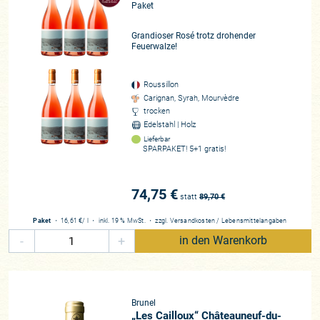
Paket
Grandioser Rosé trotz drohender
Feuerwalze!
Roussillon
Carignan, Syrah, Mourvèdre
trocken
Edelstahl | Holz
Lieferbar
SPARPAKET! 5+1 gratis!
74,75 €
statt
89,70
€
Paket
・
16,61 €
/ l
・
inkl. 19 % MwSt.
・
zzgl.
Versandkosten
/
Lebensmittelangaben
-
+
in den Warenkorb
Brunel
„Les Cailloux“ Châteauneuf-du-