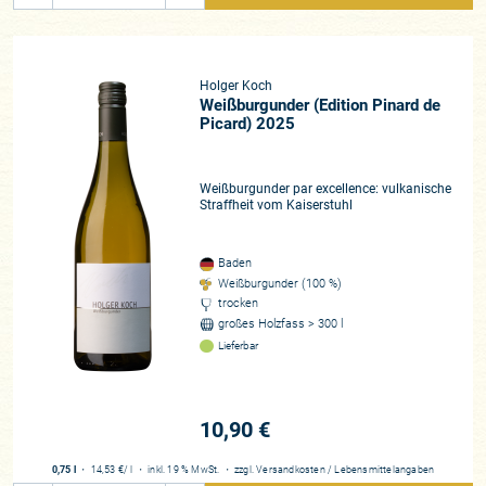
Holger Koch
Weißburgunder (Edition Pinard de
Picard) 2025
Weißburgunder par excellence: vulkanische
Straffheit vom Kaiserstuhl
Baden
Weißburgunder (100 %)
trocken
großes Holzfass > 300 l
Lieferbar
10,90 €
0,75 l
・
14,53 €
/ l
・
inkl. 19 % MwSt.
・
zzgl.
Versandkosten
/
Lebensmittelangaben