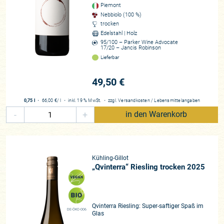
Piemont
Nebbiolo (100 %)
trocken
Edelstahl | Holz
95/100 – Parker Wine Advocate
17/20 – Jancis Robinson
Lieferbar
49,50 €
0,75 l
・
66,00 €
/ l
・
inkl. 19 % MwSt.
・
zzgl.
Versandkosten
/
Lebensmittelangaben
-
+
in den Warenkorb
Kühling-Gillot
„Qvinterra“ Riesling trocken 2025
Qvinterra Riesling: Super-saftiger Spaß im
DE-ÖKO-006
Glas