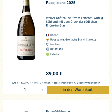
Pape, blanc 2025
Weißer Châteauneuf vom Feinsten: würzig,
kühl und mit dem Druck der südlichen
Rhône im Glas
Rhône
Roussanne, Grenache Blanc, Clairette
trocken
Betontank
Lieferbar
39,00 €
0,75 l
・
52,00 €
/ l
・
inkl. 19 % MwSt.
・
zzgl.
Versandkosten
/
Lebensmittelangaben
-
+
in den Warenkorb
Battenfeld-Spanier