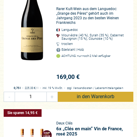
Rarer Kult-Wein aus dem Languedoc:
„Grange des Pères“ gehört auch im
Jahrgang 2023 zu den besten Weinen
Frankreichs
Languedoc
Mourvèdre (40 %), Syrah (35 %), Cabernet
Sauvignon (15 %), Counoise (10 %)
trocken
Edelstahl | Holz
ACHTUNG: nur noch 2 Mal verfügbar
169,00 €
0,75 l
・
225,33 €
/ l
・
inkl. 19 % MwSt.
・
zzgl.
Versandkosten
/
Lebensmittelangaben
-
+
in den Warenkorb
Sie sparen 14,95 €
Deux Clés
6x „Clés en main“ Vin de France,
rosé 2025