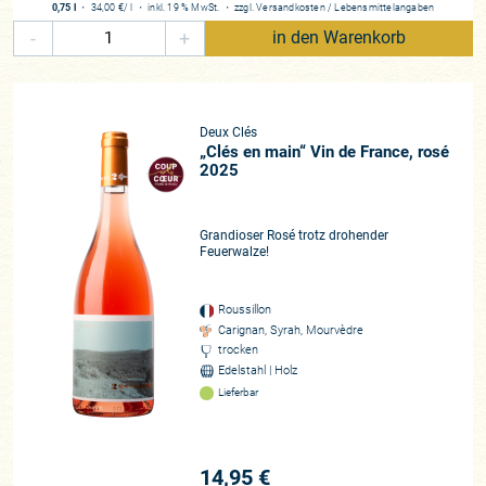
0,75 l
・
34,00 €
/ l
・
inkl. 19 % MwSt.
・
zzgl.
Versandkosten
/
Lebensmittelangaben
-
+
in den Warenkorb
Deux Clés
„Clés en main“ Vin de France, rosé
2025
Grandioser Rosé trotz drohender
Feuerwalze!
Roussillon
Carignan, Syrah, Mourvèdre
trocken
Edelstahl | Holz
Lieferbar
14,95 €