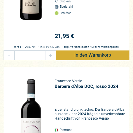
trocken
Edelstahl
Lieferbar
21,95 €
0,75 l
・
29,27 €
/ l
・
inkl. 19 % MwSt.
・
zzgl.
Versandkosten
/
Lebensmittelangaben
-
+
in den Warenkorb
Francesco Versio
Barbera d’Alba DOC, rosso 2024
Eigenständig unkitschig: Der Barbera d’Alba
aus dem Jahr 2024 trägt die unverkennbare
Handschrift von Francesco Versio
Piemont