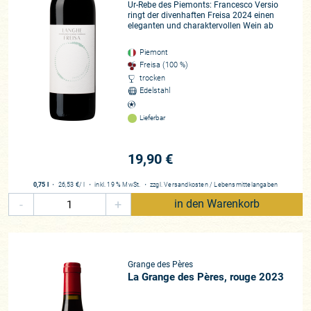
Ur-Rebe des Piemonts: Francesco Versio
ringt der divenhaften Freisa 2024 einen
eleganten und charaktervollen Wein ab
Piemont
Freisa (100 %)
trocken
Edelstahl
Lieferbar
19,90 €
0,75 l
・
26,53 €
/ l
・
inkl. 19 % MwSt.
・
zzgl.
Versandkosten
/
Lebensmittelangaben
-
+
in den Warenkorb
Grange des Pères
La Grange des Pères, rouge 2023