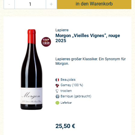
-
+
in den Warenkorb
Lapierre
Morgon „Vieilles Vignes“, rouge
2025
Lapierres großer Klassiker. Ein Synonym für
Morgon.
Beaujolais
Gamay (100 %)
trocken
Barrique (gebraucht)
Lieferbar
25,50 €