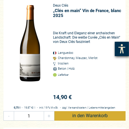
Deux Clés
„Clés en main“ Vin de France, blanc
2025
Die Kraft und Eleganz einer archaischen
Landschaft: Die weiße Cuvée „Clés en Main“
von Deux Clés fasziniert
Languedoc
Chardonnay, Mauzac, Merlot
trocken
Beton | Holz
Lieferbar
14,90 €
0,75 l
・
19,87 €
/ l
・
inkl. 19 % MwSt.
・
zzgl.
Versandkosten
/
Lebensmittelangaben
-
+
in den Warenkorb