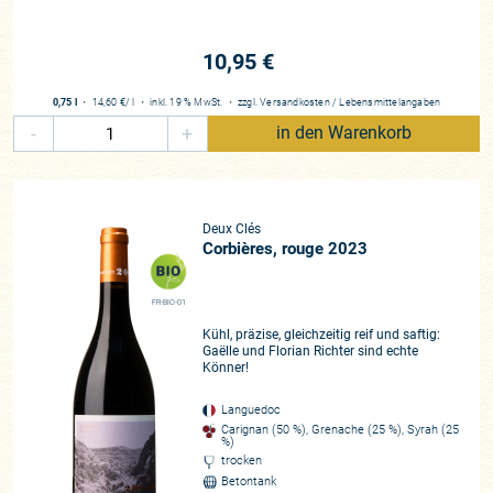
10,95 €
0,75 l
・
14,60 €
/ l
・
inkl. 19 % MwSt.
・
zzgl.
Versandkosten
/
Lebensmittelangaben
-
+
in den Warenkorb
Deux Clés
Corbières, rouge 2023
FR-BIO-01
Kühl, präzise, gleichzeitig reif und saftig:
Gaëlle und Florian Richter sind echte
Könner!
Languedoc
Carignan (50 %), Grenache (25 %), Syrah (25
%)
trocken
Betontank