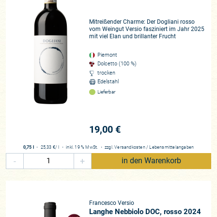
Mitreißender Charme: Der Dogliani rosso
vom Weingut Versio fasziniert im Jahr 2025
mit viel Elan und brillanter Frucht
Piemont
Dolcetto (100 %)
trocken
Edelstahl
Lieferbar
19,00 €
0,75 l
・
25,33 €
/ l
・
inkl. 19 % MwSt.
・
zzgl.
Versandkosten
/
Lebensmittelangaben
-
+
in den Warenkorb
Francesco Versio
Langhe Nebbiolo DOC, rosso 2024