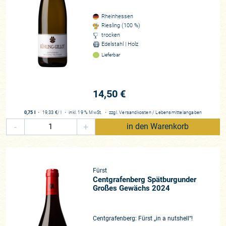
Rheinhessen
Riesling (100 %)
trocken
Edelstahl | Holz
Lieferbar
14,50 €
0,75 l
・
19,33 €
/ l
・
inkl. 19 % MwSt.
・
zzgl.
Versandkosten
/
Lebensmittelangaben
-
+
in den Warenkorb
Fürst
Centgrafenberg Spätburgunder
Großes Gewächs 2024
Centgrafenberg: Fürst „in a nutshell“!