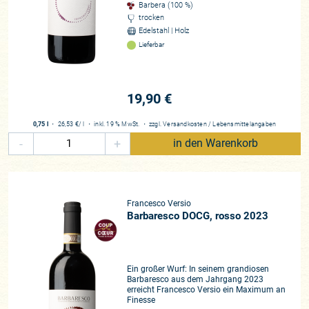
Barbera (100 %)
trocken
Edelstahl | Holz
Lieferbar
19,90 €
0,75 l
・
26,53 €
/ l
・
inkl. 19 % MwSt.
・
zzgl.
Versandkosten
/
Lebensmittelangaben
-
+
in den Warenkorb
Francesco Versio
Barbaresco DOCG, rosso 2023
Ein großer Wurf: In seinem grandiosen
Barbaresco aus dem Jahrgang 2023
erreicht Francesco Versio ein Maximum an
Finesse