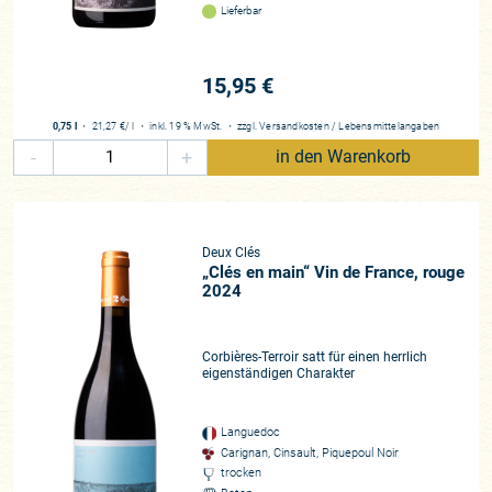
Lieferbar
15,95 €
0,75 l
・
21,27 €
/ l
・
inkl. 19 % MwSt.
・
zzgl.
Versandkosten
/
Lebensmittelangaben
-
+
in den Warenkorb
Deux Clés
„Clés en main“ Vin de France, rouge
2024
Corbières-Terroir satt für einen herrlich
eigenständigen Charakter
Languedoc
Carignan, Cinsault, Piquepoul Noir
trocken