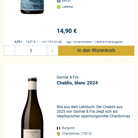
Beton
Lieferbar
14,90 €
0,75 l
・
19,87 €
/ l
・
inkl. 19 % MwSt.
・
zzgl.
Versandkosten
/
Lebensmittelangaben
-
+
in den Warenkorb
Garnier & Fils
Chablis, blanc 2024
Wie aus dem Lehrbuch: Der Chablis aus
2025 von Garnier & Fils zeigt sich als
idealtypischer, spannungsvoller Chardonnay
Burgund
Chardonnay (100 %)