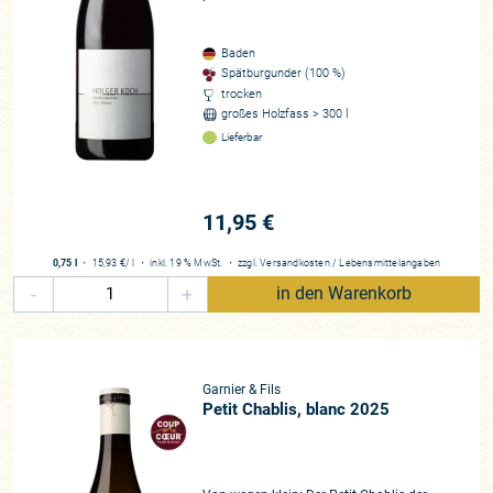
Baden
Spätburgunder (100 %)
trocken
großes Holzfass > 300 l
Lieferbar
11,95 €
0,75 l
・
15,93 €
/ l
・
inkl. 19 % MwSt.
・
zzgl.
Versandkosten
/
Lebensmittelangaben
-
+
in den Warenkorb
Garnier & Fils
Petit Chablis, blanc 2025