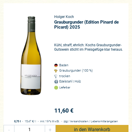
Holger Koch
Grauburgunder (Edition Pinard de
Picard) 2025
Kühl, straff, ehrlich: Kochs Grauburgunder-
Gutswein sticht im Preisgefüge klar heraus.
Baden
Grauburgunder (100 %)
trocken
Edelstahl | Holz
Lieferbar
11,60 €
0,75 l
・
15,47 €
/ l
・
inkl. 19 % MwSt.
・
zzgl.
Versandkosten
/
Lebensmittelangaben
-
+
in den Warenkorb