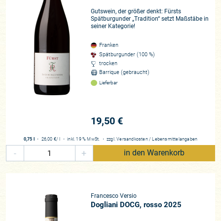
Gutswein, der größer denkt: Fürsts
Spätburgunder „Tradition“ setzt Maßstäbe in
seiner Kategorie!
Franken
Spätburgunder (100 %)
trocken
Barrique (gebraucht)
Lieferbar
19,50 €
0,75 l
・
26,00 €
/ l
・
inkl. 19 % MwSt.
・
zzgl.
Versandkosten
/
Lebensmittelangaben
-
+
in den Warenkorb
Francesco Versio
Dogliani DOCG, rosso 2025