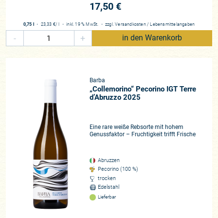
17,50 €
0,75 l
・
23,33 €
/ l
・
inkl. 19 % MwSt.
・
zzgl.
Versandkosten
/
Lebensmittelangaben
-
+
in den Warenkorb
Barba
„Collemorino“ Pecorino IGT Terre
d’Abruzzo 2025
Eine rare weiße Rebsorte mit hohem
Genussfaktor – Fruchtigkeit trifft Frische
Abruzzen
Pecorino (100 %)
trocken
Edelstahl
Lieferbar