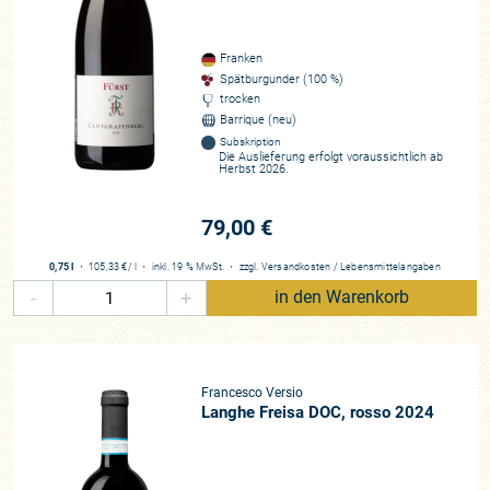
Franken
Spätburgunder (100 %)
trocken
Barrique (neu)
Subskription
Die Auslieferung erfolgt voraussichtlich ab
Herbst 2026.
79,00 €
0,75 l
・
105,33 €
/ l
・
inkl. 19 % MwSt.
・
zzgl.
Versandkosten
/
Lebensmittelangaben
-
+
in den Warenkorb
Francesco Versio
Langhe Freisa DOC, rosso 2024