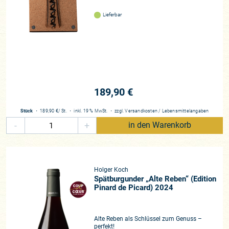
Châteauneuf-du-Pape
, weiter zur
Nummer 1 im
Lieferbar
Languedoc, dem ikonenhaften Grange des Pères
und weiter bis fast an die spanische Grenze zu
unseren
Freunden von Deux Clés
.
Und die Italienfans dürfen sich auf einen der
spannendsten jungen Betriebe im Piemont freuen,
den
„Rising Star“ des Barbaresco, Francesco
189,90 €
Versio
, sowie auf unsere
preislich unschlagbaren
Publikumslieblinge aus den Abruzzen von Fratelli
Stück
・
189,90 €
/ St.
・
inkl. 19 % MwSt.
・
zzgl.
Versandkosten
/
Lebensmittelangaben
Barba!
-
+
in den Warenkorb
Dazu finden Sie noch einige sommerliche Pakete
zu attraktiven Probierpreisen. Wir wünschen
Ihnen viel Vergnügen und eine gute Zeit!
Holger Koch
Spätburgunder „Alte Reben“ (Edition
Pinard de Picard) 2024
Alte Reben als Schlüssel zum Genuss –
perfekt!