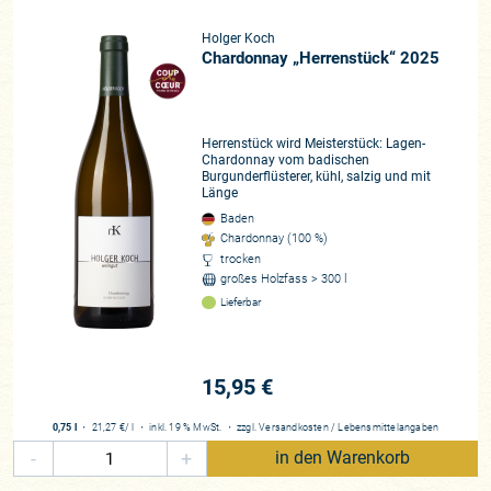
Holger Koch
Chardonnay „Herrenstück“ 2025
Herrenstück wird Meisterstück: Lagen-
Chardonnay vom badischen
Burgunderflüsterer, kühl, salzig und mit
Länge
Baden
Chardonnay (100 %)
trocken
großes Holzfass > 300 l
Lieferbar
15,95 €
0,75 l
・
21,27 €
/ l
・
inkl. 19 % MwSt.
・
zzgl.
Versandkosten
/
Lebensmittelangaben
-
+
in den Warenkorb