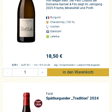
Von wegen klein: Der Petit Chablis der
Domaine Garnier & Fils zeigt im Jahrgang
2025 Frische, Mineralität und Profil
Burgund
Chardonnay (100 %)
trocken
Edelstahl
Lieferbar
18,50 €
0,75 l
・
24,67 €
/ l
・
inkl. 19 % MwSt.
・
zzgl.
Versandkosten
/
Lebensmittelangaben
-
+
in den Warenkorb
Fürst
Spätburgunder „Tradition“ 2024