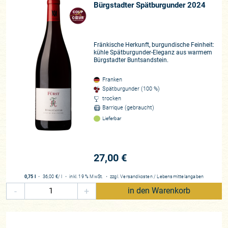
Bürgstadter Spätburgunder 2024
Fränkische Herkunft, burgundische Feinheit:
kühle Spätburgunder-Eleganz aus warmem
Bürgstadter Buntsandstein.
Franken
Spätburgunder (100 %)
trocken
Barrique (gebraucht)
Lieferbar
27,00 €
0,75 l
・
36,00 €
/ l
・
inkl. 19 % MwSt.
・
zzgl.
Versandkosten
/
Lebensmittelangaben
-
+
in den Warenkorb