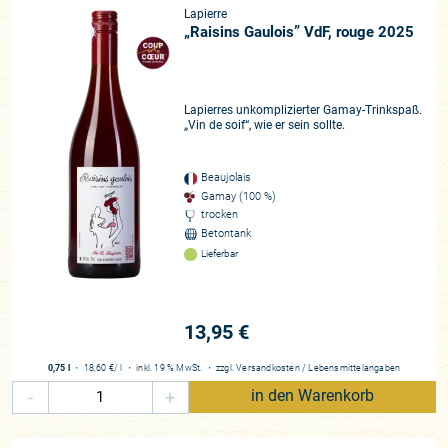
Lapierre
„Raisins Gaulois” VdF, rouge 2025
Lapierres unkomplizierter Gamay-Trinkspaß.
„Vin de soif“, wie er sein sollte.
Beaujolais
Gamay (100 %)
trocken
Betontank
Lieferbar
13,95 €
0,75 l
・
18,60 €
/ l
・
inkl. 19 % MwSt.
・
zzgl.
Versandkosten
/
Lebensmittelangaben
-
+
in den Warenkorb