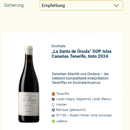
Sortierung:
Envínate
„La Santa de Úrsula“ DOP Islas
Canarias Tenerife, tinto 2024
Zwischen Atlantik und Orotava – die
vielleicht kompletteste Interpretation
Teneriffas im Envínate-Kosmos
Teneriffa
Listán Negro, Negramoll, Listán Blanco
trocken
Barrique (gebraucht)
97/100 – Robert Parker Wine Advocate
Lieferbar