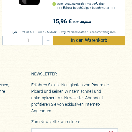
ACHTUNG: nur noch 1 Mal verfügbar
+++ Etikett beschädigt / beschmutzt +++
15,96 €
statt
19,95
€
0,75 l
・
21,28 €
/ l
・
inkl. 19 % MwSt.
・
zzgl.
Versandkosten
/
Lebensmittelangaben
-
+
in den Warenkorb
NEWSLETTER
isen,
Erfahren Sie alle Neuigkeiten von Pinard de
hre
Picard und seinen Winzern schnell und
unkompliziert. Als Newsletter-Abonnent
profitieren Sie von exklusiven Internet-
Angeboten.
Zum Newsletter anmelden: