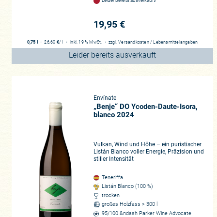
Leider bereits ausverkauft!
19,95 €
0,75 l
・
26,60 €
/ l
・
inkl. 19 % MwSt.
・
zzgl.
Versandkosten
/
Lebensmittelangaben
Leider bereits ausverkauft
Envínate
„Benje“ DO Ycoden-Daute-Isora,
blanco 2024
Vulkan, Wind und Höhe – ein puristischer
Listán Blanco voller Energie, Präzision und
stiller Intensität
Teneriffa
Listán Blanco (100 %)
trocken
großes Holzfass > 300 l
95/100 &ndash Parker Wine Advocate