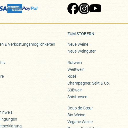
Zu Pinard's Facebook-Seite
Zu Pinard's Instagram-Seite
Zu Pinard's YouTube-S
ZUM STÖBERN
en & Verkostungsmöglichkeiten
Neue Weine
Neue Weingüter
hiv
Rotwein
Weißwein
ere
Rosé
Champagner, Sekt & Co.
Süßwein
Spirituosen
Coup de Cœur
hinweis
Bio-Weine
dingungen
Vegane Weine
eitserklärung