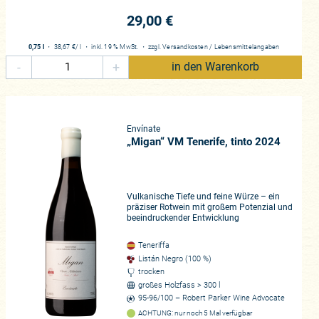
29,00 €
0,75 l
・
38,67 €
/ l
・
inkl. 19 % MwSt.
・
zzgl.
Versandkosten
/
Lebensmittelangaben
-
+
in den Warenkorb
Envínate
„Migan“ VM Tenerife, tinto 2024
Vulkanische Tiefe und feine Würze – ein
präziser Rotwein mit großem Potenzial und
beeindruckender Entwicklung
Teneriffa
Listán Negro (100 %)
trocken
großes Holzfass > 300 l
95-96/100 – Robert Parker Wine Advocate
ACHTUNG: nur noch 5 Mal verfügbar