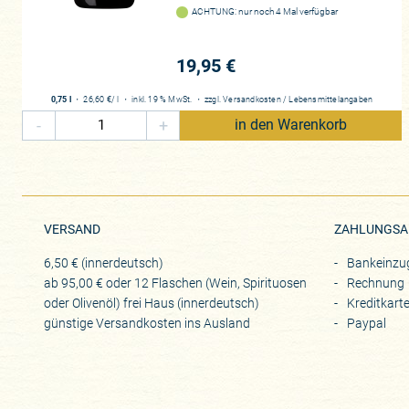
ACHTUNG: nur noch 4 Mal verfügbar
19,95 €
0,75 l
・
26,60 €
/ l
・
inkl. 19 % MwSt.
・
zzgl.
Versandkosten
/
Lebensmittelangaben
-
+
in den Warenkorb
VERSAND
ZAHLUNGSA
6,50 € (innerdeutsch)
Bankeinzu
ab 95,00 € oder 12 Flaschen (Wein, Spirituosen
Rechnung
oder Olivenöl) frei Haus (innerdeutsch)
Kreditkart
günstige Versandkosten ins Ausland
Paypal