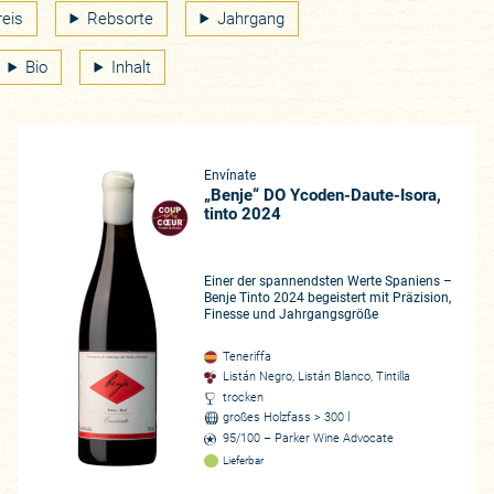
reis
Rebsorte
Jahrgang
Bio
Inhalt
Envínate
„Benje“ DO Ycoden-Daute-Isora,
tinto 2024
Einer der spannendsten Werte Spaniens –
Benje Tinto 2024 begeistert mit Präzision,
Finesse und Jahrgangsgröße
Teneriffa
Listán Negro, Listán Blanco, Tintilla
trocken
großes Holzfass > 300 l
95/100 – Parker Wine Advocate
Lieferbar