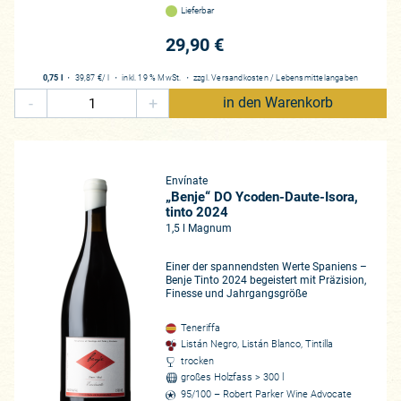
Lieferbar
29,90 €
0,75 l
・
39,87 €
/ l
・
inkl. 19 % MwSt.
・
zzgl.
Versandkosten
/
Lebensmittelangaben
-
+
in den Warenkorb
Envínate
„Benje“ DO Ycoden-Daute-Isora,
tinto 2024
1,5 l Magnum
Einer der spannendsten Werte Spaniens –
Benje Tinto 2024 begeistert mit Präzision,
Finesse und Jahrgangsgröße
Teneriffa
Listán Negro, Listán Blanco, Tintilla
trocken
großes Holzfass > 300 l
95/100 – Robert Parker Wine Advocate