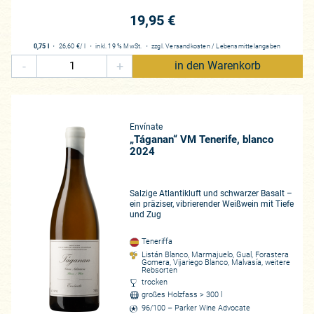
19,95 €
0,75 l
・
26,60 €
/ l
・
inkl. 19 % MwSt.
・
zzgl.
Versandkosten
/
Lebensmittelangaben
-
+
in den Warenkorb
Envínate
„Táganan“ VM Tenerife, blanco
2024
Salzige Atlantikluft und schwarzer Basalt –
ein präziser, vibrierender Weißwein mit Tiefe
und Zug
Teneriffa
Listán Blanco, Marmajuelo, Gual, Forastera
Gomera, Vijariego Blanco, Malvasía, weitere
Rebsorten
trocken
großes Holzfass > 300 l
96/100 – Parker Wine Advocate