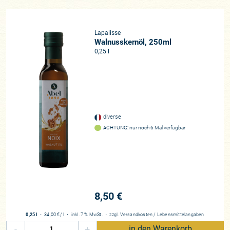
Lapalisse
Walnusskernöl, 250ml
0,25 l
diverse
ACHTUNG: nur noch 6 Mal verfügbar
8,50 €
0,25 l
・
34,00 €
/ l
・
inkl. 7 % MwSt.
・
zzgl.
Versandkosten
/
Lebensmittelangaben
-
+
in den Warenkorb