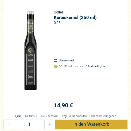
Gölles
Kürbiskernöl (250 ml)
0,25 l
Steiermark
ACHTUNG: nur noch 6 Mal verfügbar
14,90 €
0,25 l
・
59,60 €
/ l
・
inkl. 7 % MwSt.
・
zzgl.
Versandkosten
/
Lebensmittelangaben
-
+
in den Warenkorb