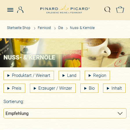
Login
Z
Suche öffn
Startseite Shop
Feinkost
Öle
Nuss- & Kernöle
NUSS- & KERNÖLE
Produktart / Weinart
Land
Region
Preis
Erzeuger / Winzer
Bio
Inhalt
Sortierung: