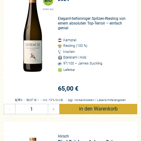
AT-BIO-402
Elegant-tiefsinniger Spitzen-Riesling von
einem absoluten Top-Terroir – einfach
genial
Kamptal
Riesling (100 %)
trocken
Edelstahl | Holz
97/100 – James Suckling
Lieferbar
65,00 €
0,75 l
・
86,67 €
/ l
・
inkl. 19 % MwSt.
・
zzgl.
Versandkosten
/
Lebensmittelangaben
-
+
in den Warenkorb
Hirsch