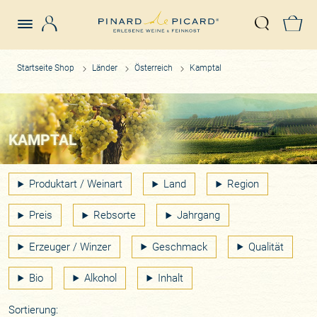
Login
Z
Suche öffn
Startseite Shop
Länder
Österreich
Kamptal
KAMPTAL
Produktart / Weinart
Land
Region
Preis
Rebsorte
Jahrgang
Erzeuger / Winzer
Geschmack
Qualität
Bio
Alkohol
Inhalt
Sortierung: