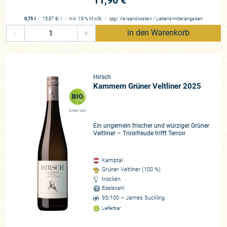
11,90 €
0,75 l
・
15,87 €
/ l
・
inkl. 19 % MwSt.
・
zzgl.
Versandkosten
/
Lebensmittelangaben
-
+
in den Warenkorb
Hirsch
Kammern Grüner Veltliner 2025
AT-BIO-402
Ein ungemein frischer und würziger Grüner
Veltliner – Trinkfreude trifft Terroir
Kamptal
Grüner Veltliner (100 %)
trocken
Edelstahl
93/100 – James Suckling
Lieferbar