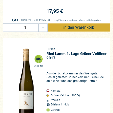
17,95 €
0,75 l
・
23,93 €
/ l
・
inkl. 19 % MwSt.
・
zzgl.
Versandkosten
/
Lebensmittelangaben
-
+
in den Warenkorb
Hirsch
Ried Lamm 1. Lage Grüner Veltliner
2017
AT-BIO-402
Aus der Schatzkammer des Weinguts:
Genial gereifter Grüner Veltliner – eine Ode
an die Zeit und das großartige Terroir!
Kamptal
Grüner Veltliner (100 %)
trocken
Edelstahl | Holz
Lieferbar