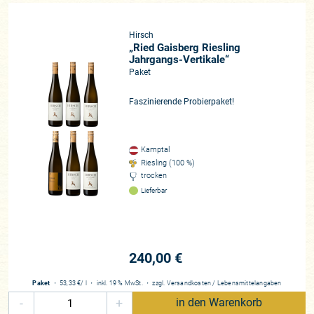
Hirsch
„Ried Gaisberg Riesling
Jahrgangs-Vertikale“
Paket
Faszinierende Probierpaket!
Kamptal
Riesling (100 %)
trocken
Lieferbar
240,00 €
Paket
・
53,33 €
/ l
・
inkl. 19 % MwSt.
・
zzgl.
Versandkosten
/
Lebensmittelangaben
-
+
in den Warenkorb