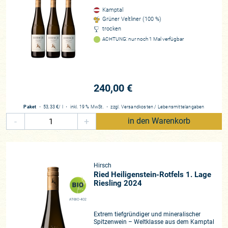
Kamptal
Grüner Veltliner (100 %)
trocken
ACHTUNG: nur noch 1 Mal verfügbar
240,00 €
Paket
・
53,33 €
/ l
・
inkl. 19 % MwSt.
・
zzgl.
Versandkosten
/
Lebensmittelangaben
-
+
in den Warenkorb
Hirsch
Ried Heiligenstein-Rotfels 1. Lage
Riesling 2024
AT-BIO-402
Extrem tiefgründiger und mineralischer
Spitzenwein – Weltklasse aus dem Kamptal