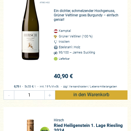
AT-BIO-402
Ein dichter, schmelzender Hochgenuss,
Grüner Veltliner goes Burgundy – einfach
genial!
Kamptal
Grüner Veltliner (100 %)
trocken
Edelstahl | Holz
95/100 – James Suckling
Lieferbar
40,90 €
0,75 l
・
54,53 €
/ l
・
inkl. 19 % MwSt.
・
zzgl.
Versandkosten
/
Lebensmittelangaben
-
+
in den Warenkorb
Hirsch
Ried Heiligenstein 1. Lage Riesling
2024