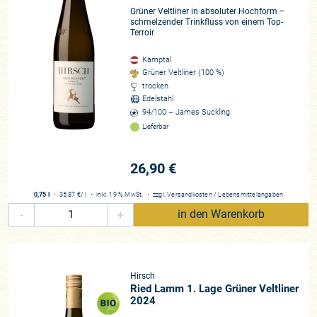
Grüner Veltliner in absoluter Hochform –
schmelzender Trinkfluss von einem Top-
Terroir
Kamptal
Grüner Veltliner (100 %)
trocken
Edelstahl
94/100 – James Suckling
Lieferbar
26,90 €
0,75 l
・
35,87 €
/ l
・
inkl. 19 % MwSt.
・
zzgl.
Versandkosten
/
Lebensmittelangaben
-
+
in den Warenkorb
Hirsch
Ried Lamm 1. Lage Grüner Veltliner
2024