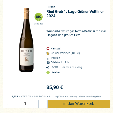
Hirsch
Ried Grub 1. Lage Grüner Veltliner
2024
AT-BIO-402
Wunderbar würziger Terroir-Veltliner mit viel
Eleganz und großer Tiefe
Kamptal
Grüner Veltliner (100 %)
trocken
Edelstahl | Holz
95/100 – James Suckling
Lieferbar
35,90 €
0,75 l
・
47,87 €
/ l
・
inkl. 19 % MwSt.
・
zzgl.
Versandkosten
/
Lebensmittelangaben
-
+
in den Warenkorb