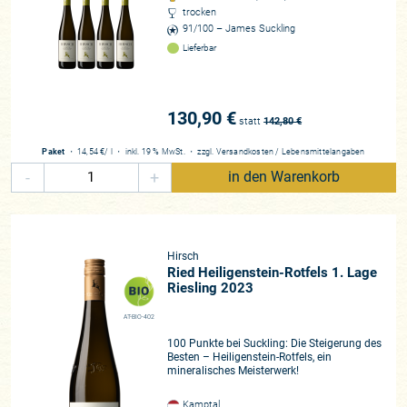
trocken
91/100 – James Suckling
Lieferbar
130,90 €
statt
142,80
€
Paket
・
14,54 €
/ l
・
inkl. 19 % MwSt.
・
zzgl.
Versandkosten
/
Lebensmittelangaben
-
+
in den Warenkorb
Hirsch
Ried Heiligenstein-Rotfels 1. Lage
Riesling 2023
AT-BIO-402
100 Punkte bei Suckling: Die Steigerung des
Besten – Heiligenstein-Rotfels, ein
mineralisches Meisterwerk!
Kamptal