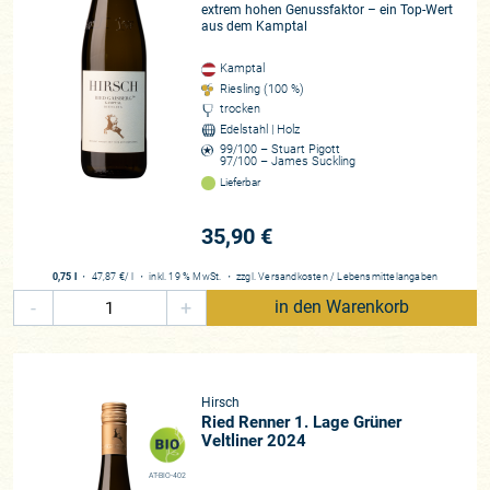
extrem hohen Genussfaktor – ein Top-Wert
aus dem Kamptal
Kamptal
Riesling (100 %)
trocken
Edelstahl | Holz
99/100 – Stuart Pigott
97/100 – James Suckling
Lieferbar
35,90 €
0,75 l
・
47,87 €
/ l
・
inkl. 19 % MwSt.
・
zzgl.
Versandkosten
/
Lebensmittelangaben
-
+
in den Warenkorb
Hirsch
Ried Renner 1. Lage Grüner
Veltliner 2024
AT-BIO-402