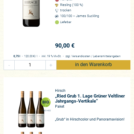
Riesling (100 %)
trocken
100/100 – James Suckling
Lieferbar
90,00 €
0,75 l
・
120,00 €
/ l
・
inkl. 19 % MwSt.
・
zzgl.
Versandkosten
/
Lebensmittelangaben
-
+
in den Warenkorb
Hirsch
„Ried Grub 1. Lage Grüner Veltliner
Jahrgangs-Vertikale“
Paket
AT-BIO-402
„Grub“ in Hirschcolor und Panoramavision!