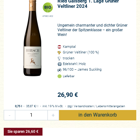
Ried Gaisberg 1. Lage Grüner
Veltliner 2024
AT-BIO-402
Ungemein charmanter und dichter Grüner
Veltliner der Spitzenklasse – ein großer
Wein!
Kamptal
Grüner Veltliner (100 %)
trocken
Edelstahl | Holz
96/100 – James Suckling
Lieferbar
26,90 €
0,75 l
・
35,87 €
/ l
・
inkl. 19 % MwSt.
・
zzgl.
Versandkosten
/
Lebensmittelangaben
-
+
in den Warenkorb
Sie sparen 26,60 €