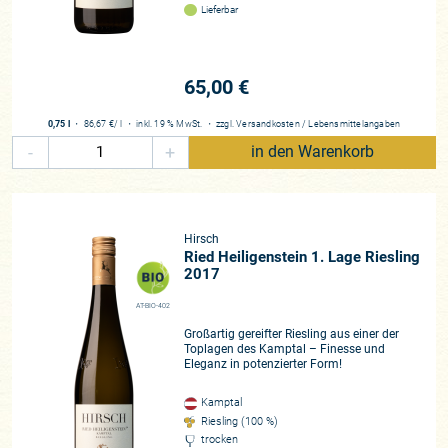
Lieferbar
65,00 €
0,75 l
・
86,67 €
/ l
・
inkl. 19 % MwSt.
・
zzgl.
Versandkosten
/
Lebensmittelangaben
-
+
in den Warenkorb
Hirsch
Ried Heiligenstein 1. Lage Riesling
2017
AT-BIO-402
Großartig gereifter Riesling aus einer der
Toplagen des Kamptal – Finesse und
Eleganz in potenzierter Form!
Kamptal
Riesling (100 %)
trocken