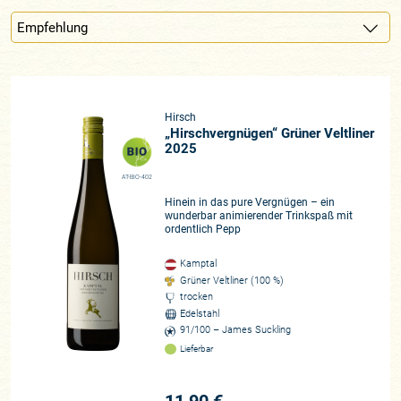
Hirsch
„Hirschvergnügen“ Grüner Veltliner
2025
AT-BIO-402
Hinein in das pure Vergnügen – ein
wunderbar animierender Trinkspaß mit
ordentlich Pepp
Kamptal
Grüner Veltliner (100 %)
trocken
Edelstahl
91/100 – James Suckling
Lieferbar