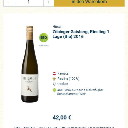
-
+
in den Warenkorb
Hirsch
Zöbinger Gaisberg, Riesling 1.
Lage (Bio) 2016
AT-BIO-402
Kamptal
Riesling (100 %)
trocken
ACHTUNG: nur noch 6 Mal verfügbar
Schatzkammer-Wein
42,00 €
0,75 l
・
56,00 €
/ l
・
inkl. 19 % MwSt.
・
zzgl.
Versandkosten
/
Lebensmittelangaben