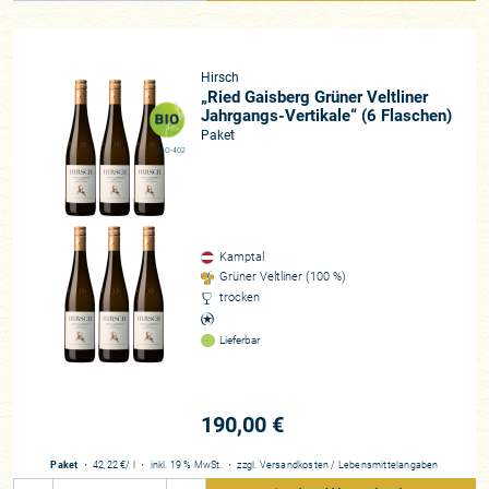
Hirsch
„Ried Gaisberg Grüner Veltliner
Jahrgangs-Vertikale“ (6 Flaschen)
Paket
AT-BIO-402
Kamptal
Grüner Veltliner (100 %)
trocken
Lieferbar
190,00 €
Paket
・
42,22 €
/ l
・
inkl. 19 % MwSt.
・
zzgl.
Versandkosten
/
Lebensmittelangaben