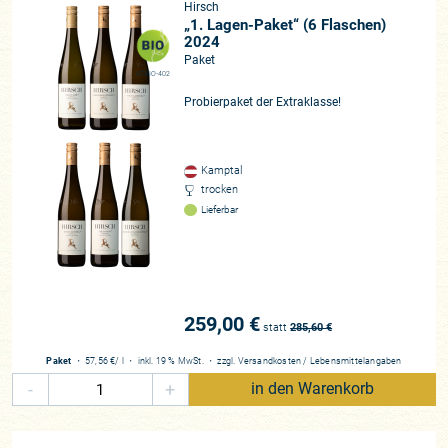
Hirsch
„1. Lagen-Paket“ (6 Flaschen)
2024
Paket
AT-BIO-402
Probierpaket der Extraklasse!
Kamptal
trocken
Lieferbar
259,00 €
statt
285,60
€
Paket
・
57,56 €
/ l
・
inkl. 19 % MwSt.
・
zzgl.
Versandkosten
/
Lebensmittelangaben
-
+
in den Warenkorb