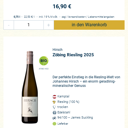
16,90 €
0,75 l
・
22,53 €
/ l
・
inkl. 19 % MwSt.
・
zzgl.
Versandkosten
/
Lebensmittelangaben
-
+
in den Warenkorb
Hirsch
Zöbing Riesling 2025
AT-BIO-402
Der perfekte Einstieg in die Riesling-Welt von
Johannes Hirsch – ein enorm geradlinig-
mineralischer Genuss
Kamptal
Riesling (100 %)
trocken
Edelstahl
94/100 – James Suckling
Lieferbar