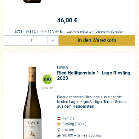
46,00 €
0,75 l
・
61,33 €
/ l
・
inkl. 19 % MwSt.
・
zzgl.
Versandkosten
/
Lebensmittelangaben
-
+
in den Warenkorb
Hirsch
Ried Heiligenstein 1. Lage Riesling
2023
AT-BIO-402
Einer der besten Rieslinge aus einer der
besten Lagen – großartiger Terroir-Genuss
aus dem Heiligenstein!
Kamptal
Riesling (100 %)
trocken
98/100 – James Suckling