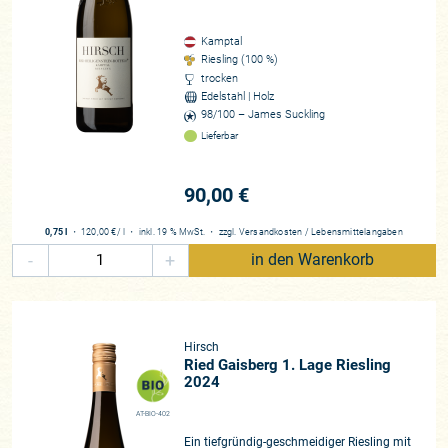
Kamptal
Riesling (100 %)
trocken
Edelstahl | Holz
98/100 – James Suckling
Lieferbar
90,00 €
0,75 l
・
120,00 €
/ l
・
inkl. 19 % MwSt.
・
zzgl.
Versandkosten
/
Lebensmittelangaben
-
+
in den Warenkorb
Hirsch
Ried Gaisberg 1. Lage Riesling
2024
AT-BIO-402
Ein tiefgründig-geschmeidiger Riesling mit