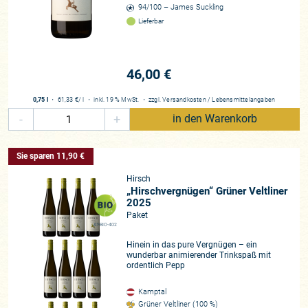
94/100 – James Suckling
Lieferbar
46,00 €
0,75 l
・
61,33 €
/ l
・
inkl. 19 % MwSt.
・
zzgl.
Versandkosten
/
Lebensmittelangaben
-
+
in den Warenkorb
Sie sparen 11,90 €
Hirsch
„Hirschvergnügen“ Grüner Veltliner
2025
Paket
AT-BIO-402
Hinein in das pure Vergnügen – ein
wunderbar animierender Trinkspaß mit
ordentlich Pepp
Kamptal
Grüner Veltliner (100 %)