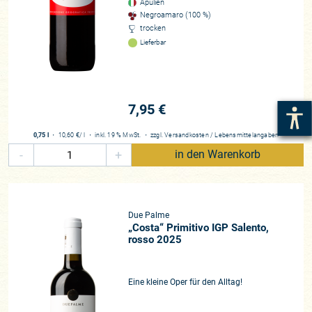
Apulien
Negroamaro (100 %)
trocken
Lieferbar
7,95 €
0,75 l
・
10,60 €
/ l
・
inkl. 19 % MwSt.
・
zzgl.
Versandkosten
/
Lebensmittelangaben
-
+
in den Warenkorb
Due Palme
„Costa“ Primitivo IGP Salento,
rosso 2025
Eine kleine Oper für den Alltag!