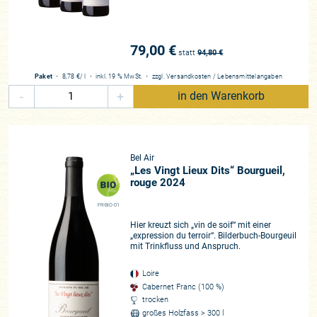
79,00 €
statt
94,80
€
Paket
・
8,78 €
/ l
・
inkl. 19 % MwSt.
・
zzgl.
Versandkosten
/
Lebensmittelangaben
-
+
in den Warenkorb
Bel Air
„Les Vingt Lieux Dits“ Bourgueil,
rouge 2024
FR-BIO-01
Hier kreuzt sich „vin de soif“ mit einer
„expression du terroir“. Bilderbuch-Bourgeuil
mit Trinkfluss und Anspruch.
Loire
Cabernet Franc (100 %)
trocken
großes Holzfass > 300 l