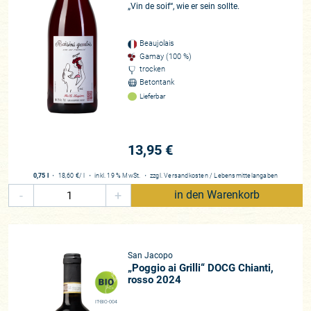
„Vin de soif“, wie er sein sollte.
Beaujolais
Gamay (100 %)
trocken
Betontank
Lieferbar
13,95 €
0,75 l
・
18,60 €
/ l
・
inkl. 19 % MwSt.
・
zzgl.
Versandkosten
/
Lebensmittelangaben
-
+
in den Warenkorb
San Jacopo
„Poggio ai Grilli“ DOCG Chianti,
rosso 2024
IT-BIO-004