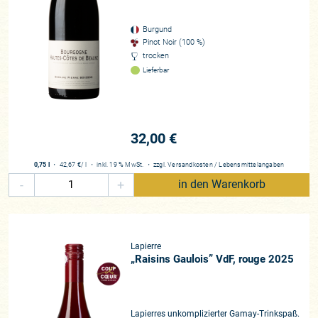
Burgund
Pinot Noir (100 %)
trocken
Lieferbar
32,00 €
0,75 l
・
42,67 €
/ l
・
inkl. 19 % MwSt.
・
zzgl.
Versandkosten
/
Lebensmittelangaben
-
+
in den Warenkorb
Lapierre
„Raisins Gaulois” VdF, rouge 2025
Lapierres unkomplizierter Gamay-Trinkspaß.