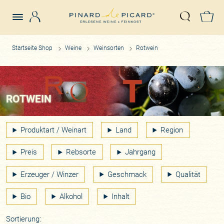
Login
Z
Suche öffn
Startseite Shop
Weine
Weinsorten
Rotwein
ROTWEIN
Produktart / Weinart
Land
Region
Preis
Rebsorte
Jahrgang
Erzeuger / Winzer
Geschmack
Qualität
Bio
Alkohol
Inhalt
Sortierung: