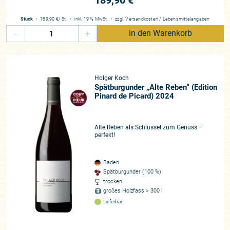
189,90 €
Stück
・
189,90 €
/ St.
・
inkl. 19 % MwSt.
・
zzgl.
Versandkosten
/
Lebensmittelangaben
-
+
in den Warenkorb
Holger Koch
Spätburgunder „Alte Reben“ (Edition
Pinard de Picard) 2024
Alte Reben als Schlüssel zum Genuss –
perfekt!
Baden
Spätburgunder (100 %)
trocken
großes Holzfass > 300 l
Lieferbar