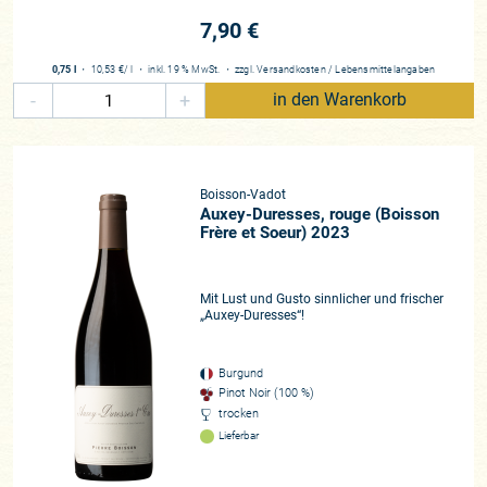
7,90 €
0,75 l
・
10,53 €
/ l
・
inkl. 19 % MwSt.
・
zzgl.
Versandkosten
/
Lebensmittelangaben
-
+
in den Warenkorb
Boisson-Vadot
Auxey-Duresses, rouge (Boisson
Frère et Soeur) 2023
Mit Lust und Gusto sinnlicher und frischer
„Auxey-Duresses“!
Burgund
Pinot Noir (100 %)
trocken
Lieferbar