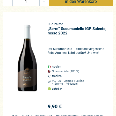
-
+
in den Warenkorb
Due Palme
„Serre“ Susumaniello IGP Salento,
rosso 2022
Der Susumaniello – eine fast vergessene
Rebe Apuliens kehrt zurück! Und wie!
Apulien
Susumaniello (100 %)
trocken
90/100 – James Suckling
4 Sterne – Vinibuoni
Lieferbar
9,90 €
0,75 l
・
13,20 €
/ l
・
inkl. 19 % MwSt.
・
zzgl.
Versandkosten
/
Lebensmittelangaben