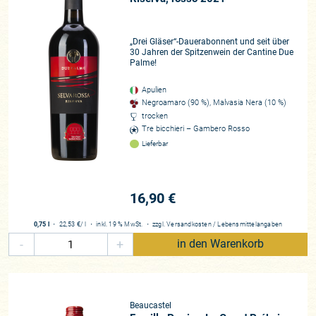
„Drei Gläser“-Dauerabonnent und seit über
30 Jahren der Spitzenwein der Cantine Due
Palme!
Apulien
Negroamaro (90 %), Malvasia Nera (10 %)
trocken
Tre bicchieri – Gambero Rosso
Lieferbar
16,90 €
0,75 l
・
22,53 €
/ l
・
inkl. 19 % MwSt.
・
zzgl.
Versandkosten
/
Lebensmittelangaben
-
+
in den Warenkorb
Beaucastel