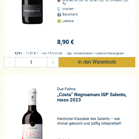
Grenache (60 %), Syrah (20 %), Cinsault (20
%)
trocken
Betontank
Lieferbar
8,90 €
0,75 l
・
11,87 €
/ l
・
inkl. 19 % MwSt.
・
zzgl.
Versandkosten
/
Lebensmittelangaben
-
+
in den Warenkorb
Due Palme
„Costa“ Negroamaro IGP Salento,
rosso 2023
Herrlicher Klassiker des Salento – wie
immer gekonnt und süffig interpretiert!