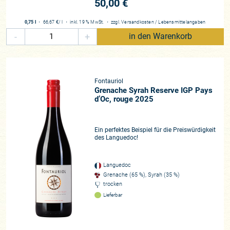
50,00 €
0,75 l
・
66,67 €
/ l
・
inkl. 19 % MwSt.
・
zzgl.
Versandkosten
/
Lebensmittelangaben
-
+
in den Warenkorb
Fontauriol
Grenache Syrah Reserve IGP Pays
d’Oc, rouge 2025
Ein perfektes Beispiel für die Preiswürdigkeit
des Languedoc!
Languedoc
Grenache (65 %), Syrah (35 %)
trocken
Lieferbar