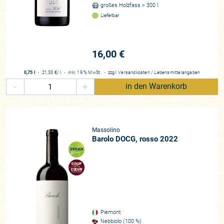
großes Holzfass > 300 l
Lieferbar
16,00 €
0,75 l
・
21,33 €
/ l
・
inkl. 19 % MwSt.
・
zzgl.
Versandkosten
/
Lebensmittelangaben
-
+
in den Warenkorb
Massolino
Barolo DOCG, rosso 2022
Piemont
Nebbiolo (100 %)