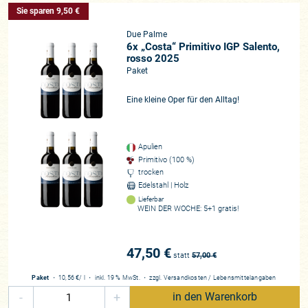
Sie sparen 9,50 €
Due Palme
6x „Costa“ Primitivo IGP Salento,
rosso 2025
Paket
Eine kleine Oper für den Alltag!
Apulien
Primitivo (100 %)
trocken
Edelstahl | Holz
Lieferbar
WEIN DER WOCHE: 5+1 gratis!
47,50 €
statt
57,00
€
Paket
・
10,56 €
/ l
・
inkl. 19 % MwSt.
・
zzgl.
Versandkosten
/
Lebensmittelangaben
-
+
in den Warenkorb