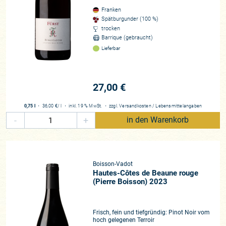
Franken
Spätburgunder (100 %)
trocken
Barrique (gebraucht)
Lieferbar
27,00 €
0,75 l
・
36,00 €
/ l
・
inkl. 19 % MwSt.
・
zzgl.
Versandkosten
/
Lebensmittelangaben
-
+
in den Warenkorb
Boisson-Vadot
Hautes-Côtes de Beaune rouge
(Pierre Boisson) 2023
Frisch, fein und tiefgründig: Pinot Noir vom
hoch gelegenen Terroir