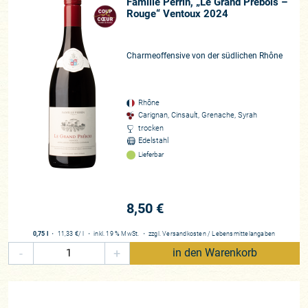
Famille Perrin, „Le Grand Prébois –
Rouge“ Ventoux 2024
Charmeoffensive von der südlichen Rhône
Rhône
Carignan, Cinsault, Grenache, Syrah
trocken
Edelstahl
Lieferbar
8,50 €
0,75 l
・
11,33 €
/ l
・
inkl. 19 % MwSt.
・
zzgl.
Versandkosten
/
Lebensmittelangaben
-
+
in den Warenkorb