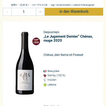
0,75 l
・
20,80 €
/ l
・
inkl. 19 % MwSt.
・
zzgl.
Versandkosten
/
Lebensmittelangaben
-
+
in den Warenkorb
Desjourneys
„Le Jugement Dernier“ Chénas,
rouge 2020
Chénas, dein Name ist Finesse!
Beaujolais
Gamay (100 %)
trocken
Lieferbar