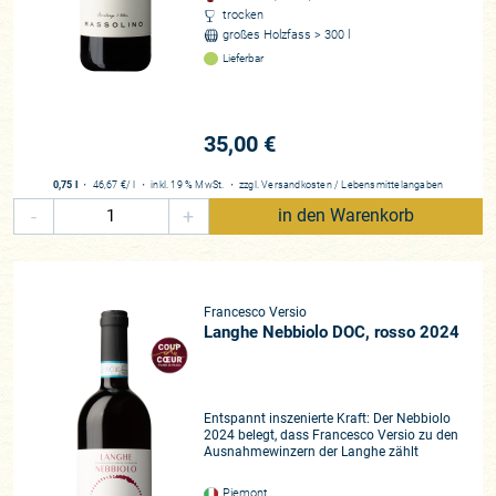
trocken
großes Holzfass > 300 l
Lieferbar
35,00 €
0,75 l
・
46,67 €
/ l
・
inkl. 19 % MwSt.
・
zzgl.
Versandkosten
/
Lebensmittelangaben
-
+
in den Warenkorb
Francesco Versio
Langhe Nebbiolo DOC, rosso 2024
Entspannt inszenierte Kraft: Der Nebbiolo
2024 belegt, dass Francesco Versio zu den
Ausnahmewinzern der Langhe zählt
Piemont