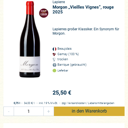
Lapierre
Morgon „Vieilles Vignes“, rouge
2025
Lapierres großer Klassiker. Ein Synonym für
Morgon.
Beaujolais
Gamay (100 %)
trocken
Barrique (gebraucht)
Lieferbar
25,50 €
0,75 l
・
34,00 €
/ l
・
inkl. 19 % MwSt.
・
zzgl.
Versandkosten
/
Lebensmittelangaben
-
+
in den Warenkorb