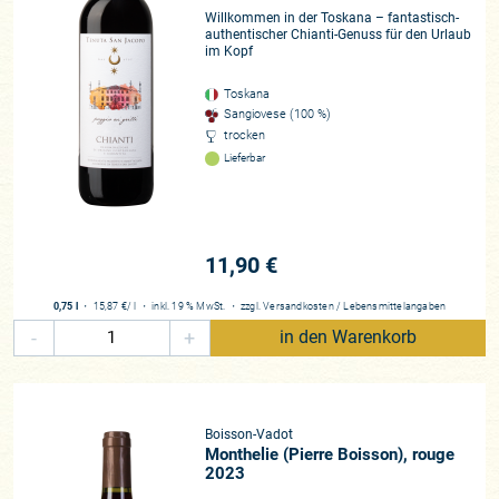
Willkommen in der Toskana – fantastisch-
authentischer Chianti-Genuss für den Urlaub
im Kopf
Toskana
Sangiovese (100 %)
trocken
Lieferbar
11,90 €
0,75 l
・
15,87 €
/ l
・
inkl. 19 % MwSt.
・
zzgl.
Versandkosten
/
Lebensmittelangaben
-
+
in den Warenkorb
Boisson-Vadot
Monthelie (Pierre Boisson), rouge
2023