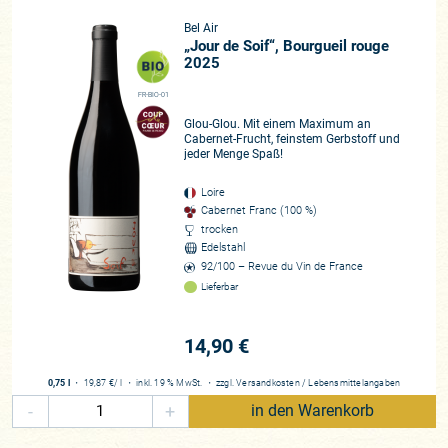
Bel Air
„Jour de Soif“, Bourgueil rouge
2025
FR-BIO-01
Glou-Glou. Mit einem Maximum an
Cabernet-Frucht, feinstem Gerbstoff und
jeder Menge Spaß!
Loire
Cabernet Franc (100 %)
trocken
Edelstahl
92/100 – Revue du Vin de France
Lieferbar
14,90 €
0,75 l
・
19,87 €
/ l
・
inkl. 19 % MwSt.
・
zzgl.
Versandkosten
/
Lebensmittelangaben
-
+
in den Warenkorb