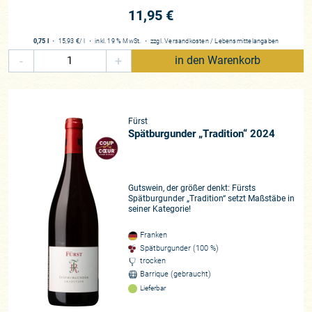
11,95 €
0,75 l
・
15,93 €
/ l
・
inkl. 19 % MwSt.
・
zzgl.
Versandkosten
/
Lebensmittelangaben
-
+
in den Warenkorb
Fürst
Spätburgunder „Tradition“ 2024
Gutswein, der größer denkt: Fürsts
Spätburgunder „Tradition“ setzt Maßstäbe in
seiner Kategorie!
Franken
Spätburgunder (100 %)
trocken
Barrique (gebraucht)
Lieferbar