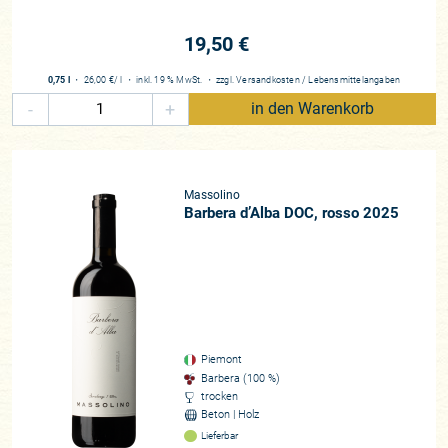
19,50 €
0,75 l
・
26,00 €
/ l
・
inkl. 19 % MwSt.
・
zzgl.
Versandkosten
/
Lebensmittelangaben
-
+
in den Warenkorb
Massolino
Barbera d’Alba DOC, rosso 2025
Piemont
Barbera (100 %)
trocken
Beton | Holz
Lieferbar