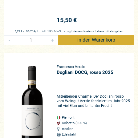
15,50 €
0,75 l
・
20,67 €
/ l
・
inkl. 19 % MwSt.
・
zzgl.
Versandkosten
/
Lebensmittelangaben
-
+
in den Warenkorb
Francesco Versio
Dogliani DOCG, rosso 2025
Mitreißender Charme: Der Dogliani rosso
vom Weingut Versio fasziniert im Jahr 2025
mit viel Elan und brillanter Frucht
Piemont
Dolcetto (100 %)
trocken
Edelstahl