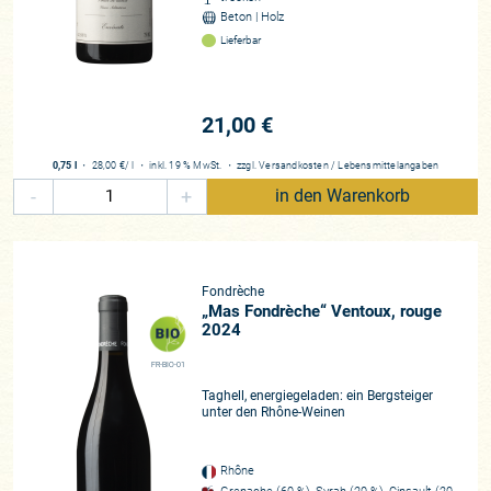
Beton | Holz
Lieferbar
21,00 €
0,75 l
・
28,00 €
/ l
・
inkl. 19 % MwSt.
・
zzgl.
Versandkosten
/
Lebensmittelangaben
-
+
in den Warenkorb
Fondrèche
„Mas Fondrèche“ Ventoux, rouge
2024
FR-BIO-01
Taghell, energiegeladen: ein Bergsteiger
unter den Rhône-Weinen
Rhône