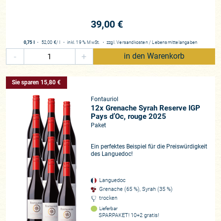
39,00 €
0,75 l
・
52,00 €
/ l
・
inkl. 19 % MwSt.
・
zzgl.
Versandkosten
/
Lebensmittelangaben
-
+
in den Warenkorb
Sie sparen 15,80 €
Fontauriol
12x Grenache Syrah Reserve IGP
Pays d’Oc, rouge 2025
Paket
Ein perfektes Beispiel für die Preiswürdigkeit
des Languedoc!
Languedoc
Grenache (65 %), Syrah (35 %)
trocken
Lieferbar
SPARPAKET! 10+2 gratis!