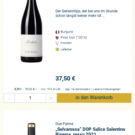
Der Geheimtipp, der bei uns im Grunde
schon längst keiner mehr ist …
Burgund
Pinot Noir (100 %)
trocken
Lieferbar
37,50 €
0,75 l
・
50,00 €
/ l
・
inkl. 19 % MwSt.
・
zzgl.
Versandkosten
/
Lebensmittelangaben
-
+
in den Warenkorb
Due Palme
„Selvarossa“ DOP Salice Salentino
Riserva, rosso 2021