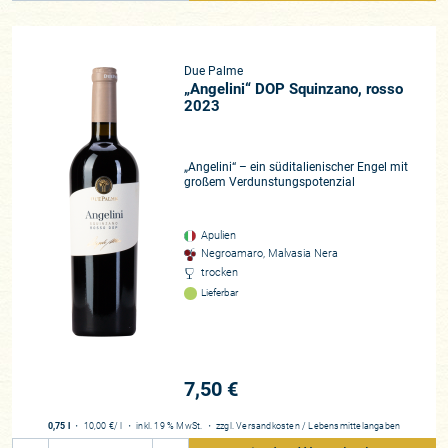
Due Palme
„Angelini“ DOP Squinzano, rosso
2023
„Angelini“ – ein süditalienischer Engel mit
großem Verdunstungspotenzial
Apulien
Negroamaro, Malvasia Nera
trocken
Lieferbar
7,50 €
0,75 l
・
10,00 €
/ l
・
inkl. 19 % MwSt.
・
zzgl.
Versandkosten
/
Lebensmittelangaben