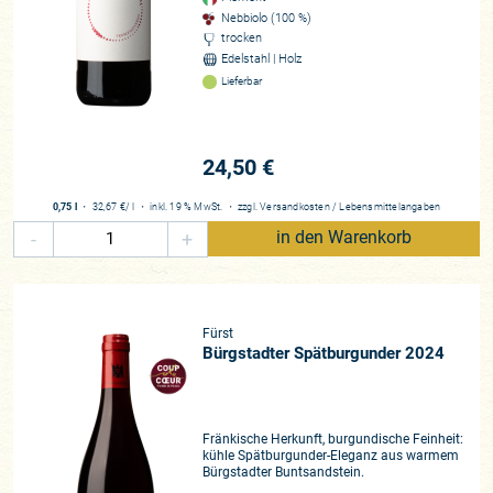
Nebbiolo (100 %)
trocken
Edelstahl | Holz
Lieferbar
24,50 €
0,75 l
・
32,67 €
/ l
・
inkl. 19 % MwSt.
・
zzgl.
Versandkosten
/
Lebensmittelangaben
-
+
in den Warenkorb
Fürst
Bürgstadter Spätburgunder 2024
Fränkische Herkunft, burgundische Feinheit:
kühle Spätburgunder-Eleganz aus warmem
Bürgstadter Buntsandstein.