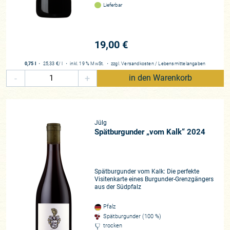
Lieferbar
19,00 €
0,75 l
・
25,33 €
/ l
・
inkl. 19 % MwSt.
・
zzgl.
Versandkosten
/
Lebensmittelangaben
-
+
in den Warenkorb
Jülg
Spätburgunder „vom Kalk“ 2024
Spätburgunder vom Kalk: Die perfekte
Visitenkarte eines Burgunder-Grenzgängers
aus der Südpfalz
Pfalz
Spätburgunder (100 %)
trocken