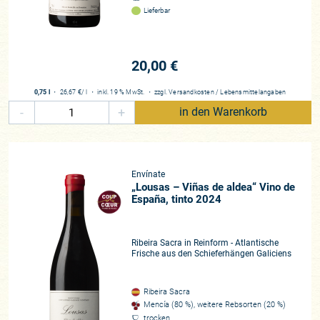
Lieferbar
20,00 €
0,75 l
・
26,67 €
/ l
・
inkl. 19 % MwSt.
・
zzgl.
Versandkosten
/
Lebensmittelangaben
-
+
in den Warenkorb
Envínate
„Lousas – Viñas de aldea“ Vino de
España, tinto 2024
Ribeira Sacra in Reinform - Atlantische
Frische aus den Schieferhängen Galiciens
Ribeira Sacra
Mencía (80 %), weitere Rebsorten (20 %)
trocken