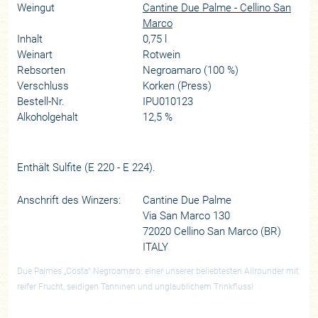
Weingut
Cantine Due Palme - Cellino San
Marco
Inhalt
0,75 l
Weinart
Rotwein
Rebsorten
Negroamaro (100 %)
Verschluss
Korken (Press)
Bestell-Nr.
IPU010123
Alkoholgehalt
12,5 %
Enthält Sulfite (E 220 - E 224).
Anschrift des Winzers:
Cantine Due Palme
Via San Marco 130
72020 Cellino San Marco (BR)
ITALY
Due Palmes „Costa“ Negroamaro: einer unserer beliebtesten Allrounder mit
reifer Frucht, seidigen Tanninen und unglaublichem Trinkfluss!