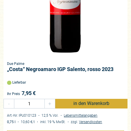
Due Palme
„Costa“ Negroamaro IGP Salento, rosso 2023
Lieferbar
7,95
€
Ihr Preis
-
+
in den Warenkorb
Art.-Nr. IPU010123
・ 12,5 % Vol.
・
Lebensmittelangaben
0,75 l
・
10,60 €
/l
・
inkl. 19 % MwSt.
・
zzgl.
Versandkosten