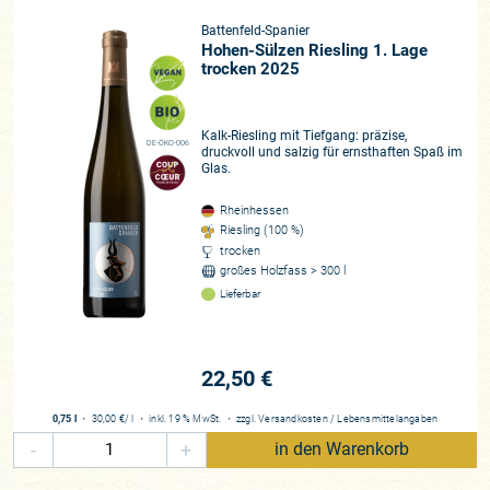
Battenfeld-Spanier
Hohen-Sülzen Riesling 1. Lage
trocken 2025
Kalk-Riesling mit Tiefgang: präzise,
DE-ÖKO-006
druckvoll und salzig für ernsthaften Spaß im
Glas.
Rheinhessen
Riesling (100 %)
trocken
großes Holzfass > 300 l
Lieferbar
22,50 €
0,75 l
・
30,00 €
/ l
・
inkl. 19 % MwSt.
・
zzgl.
Versandkosten
/
Lebensmittelangaben
-
+
in den Warenkorb