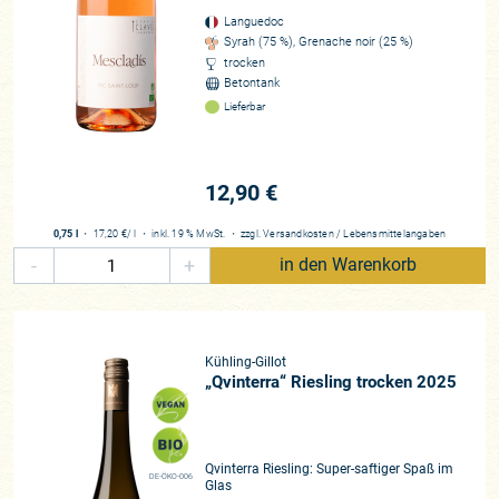
Languedoc
Syrah (75 %), Grenache noir (25 %)
trocken
Betontank
Lieferbar
12,90 €
0,75 l
・
17,20 €
/ l
・
inkl. 19 % MwSt.
・
zzgl.
Versandkosten
/
Lebensmittelangaben
-
+
in den Warenkorb
Kühling-Gillot
„Qvinterra“ Riesling trocken 2025
Qvinterra Riesling: Super-saftiger Spaß im
DE-ÖKO-006
Glas