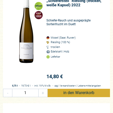
„Schiefersteil“ Riesling (trocken,
weiße Kapsel) 2022
Schiefer-Rauch und ausgeprägte
Sortenfrucht im Duett
Mosel (Saar, Ruwer)
Riesling (100 %)
trocken
Edelstahl | Holz
Lieferbar
14,80 €
0,75 l
・
19,73 €
/ l
・
inkl. 19 % MwSt.
・
zzgl.
Versandkosten
/
Lebensmittelangaben
-
+
in den Warenkorb