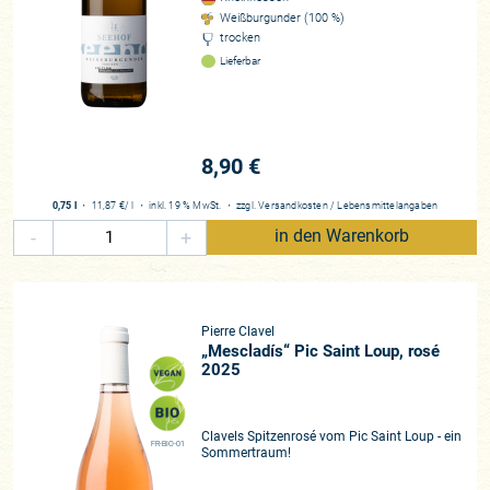
Weißburgunder (100 %)
trocken
Lieferbar
8,90 €
0,75 l
・
11,87 €
/ l
・
inkl. 19 % MwSt.
・
zzgl.
Versandkosten
/
Lebensmittelangaben
-
+
in den Warenkorb
Pierre Clavel
„Mescladís“ Pic Saint Loup, rosé
2025
Clavels Spitzenrosé vom Pic Saint Loup - ein
FR-BIO-01
Sommertraum!