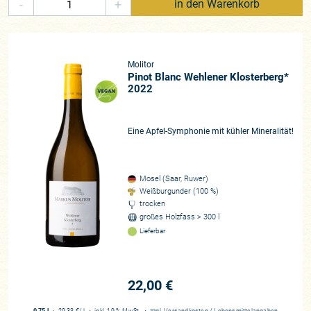
-
+
in den Warenkorb
Molitor
Pinot Blanc Wehlener Klosterberg*
2022
Eine Apfel-Symphonie mit kühler Mineralität!
Mosel (Saar, Ruwer)
Weißburgunder (100 %)
trocken
großes Holzfass > 300 l
Lieferbar
22,00 €
0,75 l
・
29,33 €
/ l
・
inkl. 19 % MwSt.
・
zzgl.
Versandkosten
/
Lebensmittelangaben