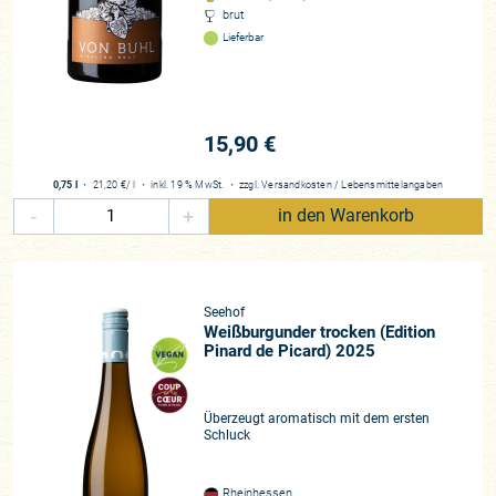
brut
Lieferbar
15,90 €
0,75 l
・
21,20 €
/ l
・
inkl. 19 % MwSt.
・
zzgl.
Versandkosten
/
Lebensmittelangaben
-
+
in den Warenkorb
Seehof
Weißburgunder trocken (Edition
Pinard de Picard) 2025
Überzeugt aromatisch mit dem ersten
Schluck
Rheinhessen