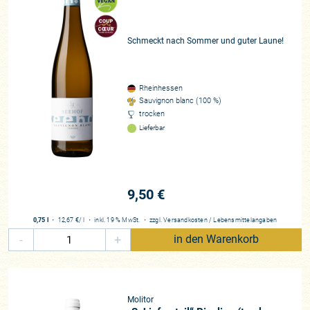
Schmeckt nach Sommer und guter Laune!
Rheinhessen
Sauvignon blanc (100 %)
trocken
Lieferbar
9,50 €
0,75 l
・
12,67 €
/ l
・
inkl. 19 % MwSt.
・
zzgl.
Versandkosten
/
Lebensmittelangaben
-
+
in den Warenkorb
Molitor