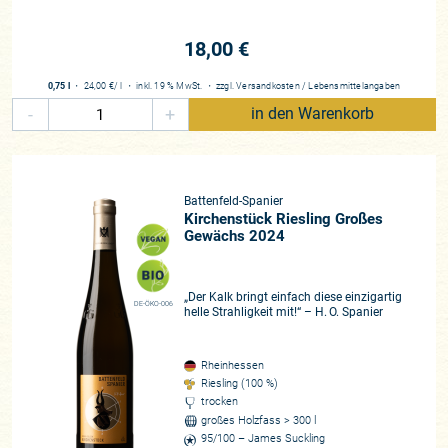
18,00 €
0,75 l
・
24,00 €
/ l
・
inkl. 19 % MwSt.
・
zzgl.
Versandkosten
/
Lebensmittelangaben
-
+
in den Warenkorb
Battenfeld-Spanier
Kirchenstück Riesling Großes
Gewächs 2024
„Der Kalk bringt einfach diese einzigartig
DE-ÖKO-006
helle Strahligkeit mit!“ – H. O. Spanier
Rheinhessen
Riesling (100 %)
trocken
großes Holzfass > 300 l
95/100 – James Suckling