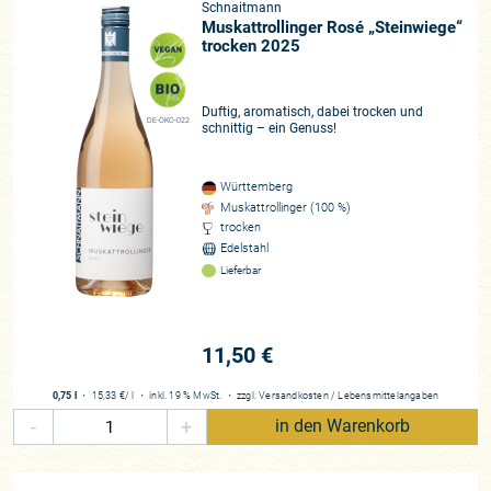
Schnaitmann
Muskattrollinger Rosé „Steinwiege“
trocken 2025
Duftig, aromatisch, dabei trocken und
DE-ÖKO-022
schnittig – ein Genuss!
Württemberg
Muskattrollinger (100 %)
trocken
Edelstahl
Lieferbar
11,50 €
0,75 l
・
15,33 €
/ l
・
inkl. 19 % MwSt.
・
zzgl.
Versandkosten
/
Lebensmittelangaben
-
+
in den Warenkorb