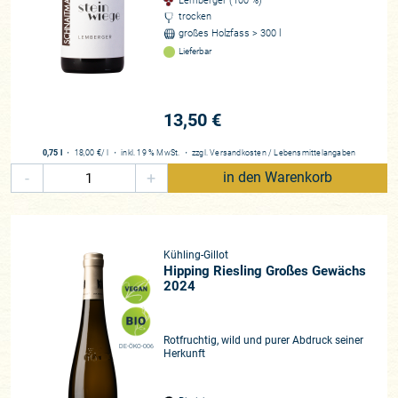
Lemberger (100 %)
trocken
großes Holzfass > 300 l
Lieferbar
13,50 €
0,75 l
・
18,00 €
/ l
・
inkl. 19 % MwSt.
・
zzgl.
Versandkosten
/
Lebensmittelangaben
-
+
in den Warenkorb
Kühling-Gillot
Hipping Riesling Großes Gewächs
2024
Rotfruchtig, wild und purer Abdruck seiner
DE-ÖKO-006
Herkunft