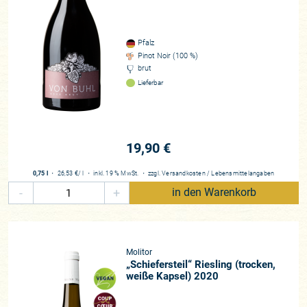
Pfalz
Pinot Noir (100 %)
brut
Lieferbar
19,90 €
0,75 l
・
26,53 €
/ l
・
inkl. 19 % MwSt.
・
zzgl.
Versandkosten
/
Lebensmittelangaben
-
+
in den Warenkorb
Molitor
„Schiefersteil“ Riesling (trocken,
weiße Kapsel) 2020