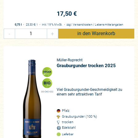
17,50 €
0,75 l
・
23,33 €
/ l
・
inkl. 19 % MwSt.
・
zzgl.
Versandkosten
/
Lebensmittelangaben
-
+
in den Warenkorb
Müller-Ruprecht
Grauburgunder trocken 2025
Viel Grauburgunder-Geschmeidigkeit zu
DE-ÖKO-022
einem sehr attraktiven Tarif
Pfalz
Grauburgunder (100 %)
trocken
Edelstahl
Lieferbar