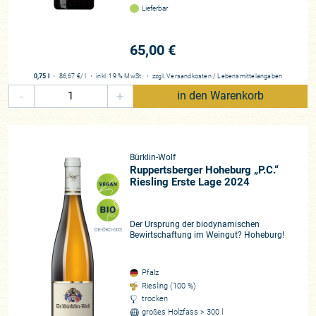
Lieferbar
65,00 €
0,75 l
・
86,67 €
/ l
・
inkl. 19 % MwSt.
・
zzgl.
Versandkosten
/
Lebensmittelangaben
-
+
in den Warenkorb
Bürklin-Wolf
Ruppertsberger Hoheburg „P.C.“
Riesling Erste Lage 2024
Der Ursprung der biodynamischen
DE-ÖKO-003
Bewirtschaftung im Weingut? Hoheburg!
Pfalz
Riesling (100 %)
trocken
großes Holzfass > 300 l