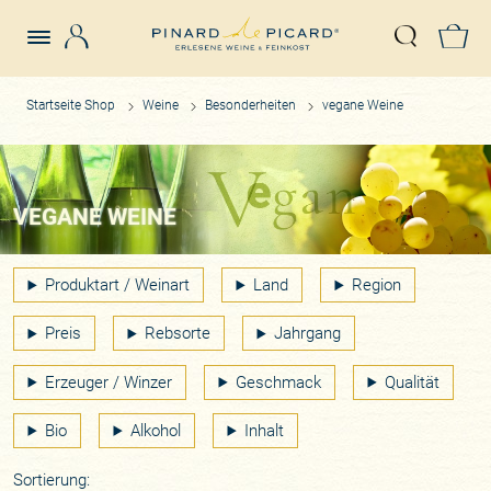
Login
Z
Suche öffn
Startseite Shop
Weine
Besonderheiten
vegane Weine
VEGANE WEINE
Produktart / Weinart
Land
Region
Preis
Rebsorte
Jahrgang
Erzeuger / Winzer
Geschmack
Qualität
Bio
Alkohol
Inhalt
Sortierung: