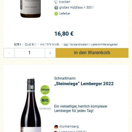
trocken
großes Holzfass > 300 l
Lieferbar
16,80 €
0,75 l
・
22,40 €
/ l
・
inkl. 19 % MwSt.
・
zzgl.
Versandkosten
/
Lebensmittelangaben
-
+
in den Warenkorb
Schnaitmann
„Steinwiege“ Lemberger 2022
Ein vielseitiger, herrlich komplexer
DE-ÖKO-022
Lemberger für jeden Tag!
Württemberg