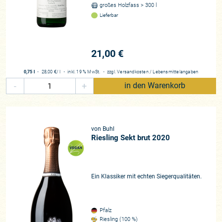
großes Holzfass > 300 l
Lieferbar
21,00 €
0,75 l
・
28,00 €
/ l
・
inkl. 19 % MwSt.
・
zzgl.
Versandkosten
/
Lebensmittelangaben
-
+
in den Warenkorb
von Buhl
Riesling Sekt brut 2020
Ein Klassiker mit echten Siegerqualitäten.
Pfalz
Riesling (100 %)