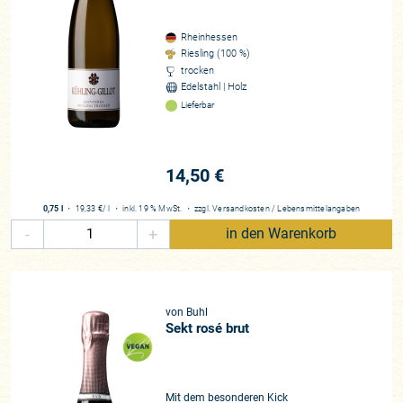
Rheinhessen
Riesling (100 %)
trocken
Edelstahl | Holz
Lieferbar
14,50 €
0,75 l
・
19,33 €
/ l
・
inkl. 19 % MwSt.
・
zzgl.
Versandkosten
/
Lebensmittelangaben
-
+
in den Warenkorb
von Buhl
Sekt rosé brut
Mit dem besonderen Kick