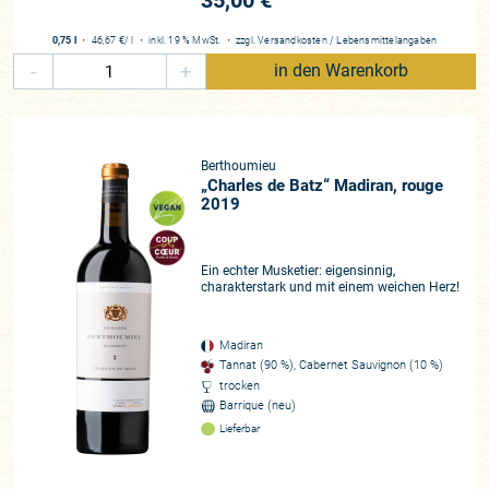
35,00 €
0,75 l
・
46,67 €
/ l
・
inkl. 19 % MwSt.
・
zzgl.
Versandkosten
/
Lebensmittelangaben
-
+
in den Warenkorb
Berthoumieu
„Charles de Batz“ Madiran, rouge
2019
Ein echter Musketier: eigensinnig,
charakterstark und mit einem weichen Herz!
Madiran
Tannat (90 %), Cabernet Sauvignon (10 %)
trocken
Barrique (neu)
Lieferbar