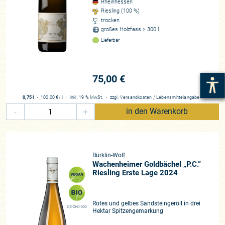
Rheinhessen
Riesling (100 %)
trocken
großes Holzfass > 300 l
Lieferbar
75,00 €
0,75 l
・
100,00 €
/ l
・
inkl. 19 % MwSt.
・
zzgl.
Versandkosten
/
Lebensmittelangaben
-
+
in den Warenkorb
Bürklin-Wolf
Wachenheimer Goldbächel „P.C.“
Riesling Erste Lage 2024
Rotes und gelbes Sandsteingeröll in drei
DE-ÖKO-003
Hektar Spitzengemarkung