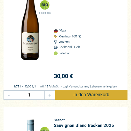
DE-ÖKO-003
Pfalz
Riesling (100 %)
trocken
Edelstahl | Holz
Lieferbar
30,00 €
0,75 l
・
40,00 €
/ l
・
inkl. 19 % MwSt.
・
zzgl.
Versandkosten
/
Lebensmittelangaben
-
+
in den Warenkorb
Seehof
Sauvignon Blanc trocken 2025