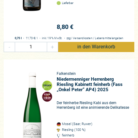
Lieferbar
8,80 €
0,75 l
・
11,73 €
/ l
・
inkl. 19 % MwSt.
・
zzgl.
Versandkosten
/
Lebensmittelangaben
-
+
in den Warenkorb
Falkenstein
Niedermenniger Herrenberg
Riesling Kabinett feinherb (Fass
„Onkel Peter“ AP4) 2025
Der feinherbe Riesling Kabi aus dem
Herrenberg ist eine animierende Delikatesse
Mosel (Saar, Ruwer)
Riesling (100 %)
feinherb