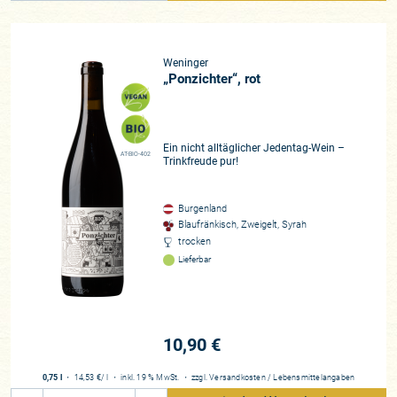
Weninger
„Ponzichter“, rot
Ein nicht alltäglicher Jedentag-Wein –
AT-BIO-402
Trinkfreude pur!
Burgenland
Blaufränkisch, Zweigelt, Syrah
trocken
Lieferbar
10,90 €
0,75 l
・
14,53 €
/ l
・
inkl. 19 % MwSt.
・
zzgl.
Versandkosten
/
Lebensmittelangaben