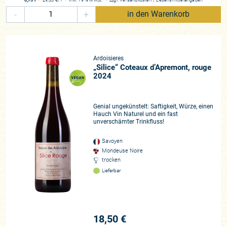
-
+
in den Warenkorb
Ardoisieres
„Silice“ Coteaux d’Apremont, rouge
2024
Genial ungekünstelt: Saftigkeit, Würze, einen
Hauch Vin Naturel und ein fast
unverschämter Trinkfluss!
Savoyen
Mondeuse Noire
trocken
Lieferbar
18,50 €