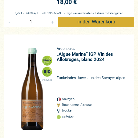
18,00 €
0,75 l
・
24,00 €
/ l
・
inkl. 19 % MwSt.
・
zzgl.
Versandkosten
/
Lebensmittelangaben
-
+
in den Warenkorb
Ardoisieres
„Aigue Marine“ IGP Vin des
Allobroges, blanc 2024
Funkelndes Juwel aus den Savoyer Alpen
FR-BIO-01
Savoyen
Roussanne, Altesse
trocken
Lieferbar