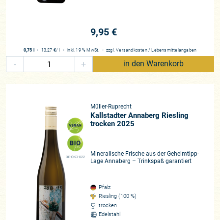
9,95 €
0,75 l
・
13,27 €
/ l
・
inkl. 19 % MwSt.
・
zzgl.
Versandkosten
/
Lebensmittelangaben
-
+
in den Warenkorb
Müller-Ruprecht
Kallstadter Annaberg Riesling
trocken 2025
Mineralische Frische aus der Geheimtipp-
DE-ÖKO-022
Lage Annaberg – Trinkspaß garantiert
Pfalz
Riesling (100 %)
trocken
Edelstahl