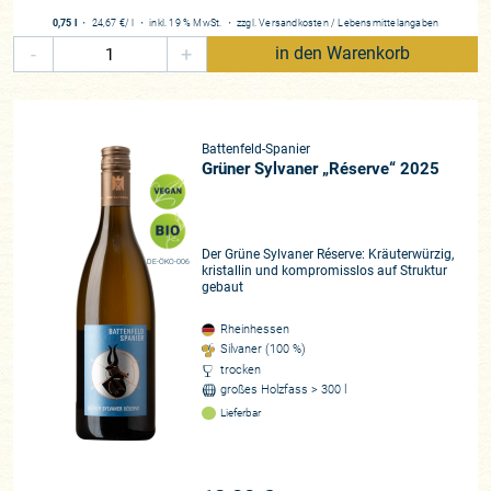
0,75 l
・
24,67 €
/ l
・
inkl. 19 % MwSt.
・
zzgl.
Versandkosten
/
Lebensmittelangaben
-
+
in den Warenkorb
Battenfeld-Spanier
Grüner Sylvaner „Réserve“ 2025
Der Grüne Sylvaner Réserve: Kräuterwürzig,
DE-ÖKO-006
kristallin und kompromisslos auf Struktur
gebaut
Rheinhessen
Silvaner (100 %)
trocken
großes Holzfass > 300 l
Lieferbar