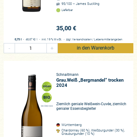
95/100 – James Suckling
Lieferbar
35,00 €
0,75 l
・
46,67 €
/ l
・
inkl. 19 % MwSt.
・
zzgl.
Versandkosten
/
Lebensmittelangaben
-
+
in den Warenkorb
Schnaitmann
Grau.Weiß „Bergmandel“ trocken
2024
Ziemlich geniale Weißwein-Cuvée, ziemlich
DE-ÖKO-022
genialer Essensbegleiter
Württemberg
Chardonnay (60 %), Weißburgunder (30 %),
Grauburgunder (10 %)