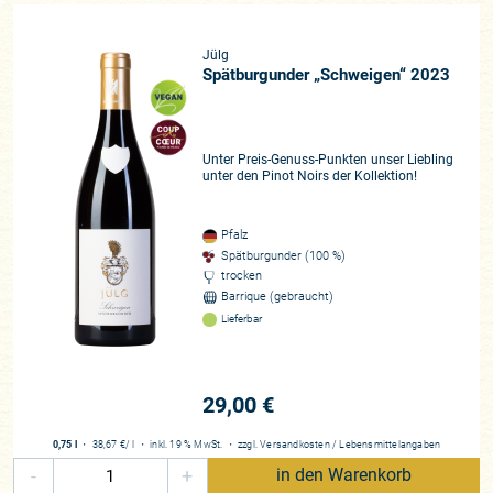
Jülg
Spätburgunder „Schweigen“ 2023
Unter Preis-Genuss-Punkten unser Liebling
unter den Pinot Noirs der Kollektion!
Pfalz
Spätburgunder (100 %)
trocken
Barrique (gebraucht)
Lieferbar
29,00 €
0,75 l
・
38,67 €
/ l
・
inkl. 19 % MwSt.
・
zzgl.
Versandkosten
/
Lebensmittelangaben
-
+
in den Warenkorb