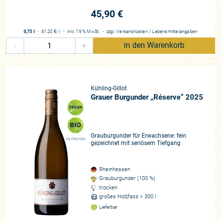
45,90 €
0,75 l
・
61,20 €
/ l
・
inkl. 19 % MwSt.
・
zzgl.
Versandkosten
/
Lebensmittelangaben
-
+
in den Warenkorb
Kühling-Gillot
Grauer Burgunder „Réserve“ 2025
Grauburgunder für Erwachsene: fein
DE-ÖKO-006
gezeichnet mit seriösem Tiefgang
Rheinhessen
Grauburgunder (100 %)
trocken
großes Holzfass > 300 l
Lieferbar