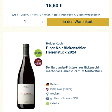
15,60 €
0,75 l
・
20,80 €
/ l
・
inkl. 19 % MwSt.
・
zzgl.
Versandkosten
/
Lebensmittelangaben
-
+
in den Warenkorb
Holger Koch
Pinot Noir Bickensohler
Herrenstück 2024
Der Burgunder-Flüsterer aus Bickensohl
macht das Herrenstück zum Meisterstück.
Baden
Pinot Noir (100 %)
trocken
großes Holzfass > 300 l
Lieferbar