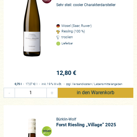
Sehr steil: cooler Charakterdarsteller
Mosel (Saar, Ruwer)
Riesling (100 %)
trocken
Lieferbar
12,80 €
0,75 l
・
17,07 €
/ l
・
inkl. 19 % MwSt.
・
zzgl.
Versandkosten
/
Lebensmittelangaben
-
+
in den Warenkorb
Bürklin-Wolf
Forst Riesling „Village“ 2025