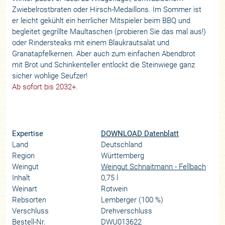
Zwiebelrostbraten oder Hirsch-Medaillons. Im Sommer ist
er leicht gekühlt ein herrlicher Mitspieler beim BBQ und
begleitet gegrillte Maultaschen (probieren Sie das mal aus!)
oder Rindersteaks mit einem Blaukrautsalat und
Granatapfelkernen. Aber auch zum einfachen Abendbrot
mit Brot und Schinkenteller entlockt die Steinwiege ganz
sicher wohlige Seufzer!
Ab sofort bis 2032+.
Expertise
DOWNLOAD Datenblatt
Land
Deutschland
Region
Württemberg
Weingut
Weingut Schnaitmann - Fellbach
Inhalt
0,75 l
Weinart
Rotwein
Rebsorten
Lemberger (100 %)
Verschluss
Drehverschluss
Bestell-Nr.
DWU013622