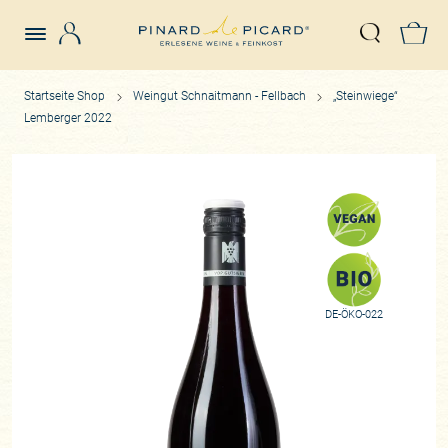
Login
Z
Suche öffn
Startseite Shop
Weingut Schnaitmann - Fellbach
„Steinwiege“
Lemberger 2022
DE-ÖKO-022