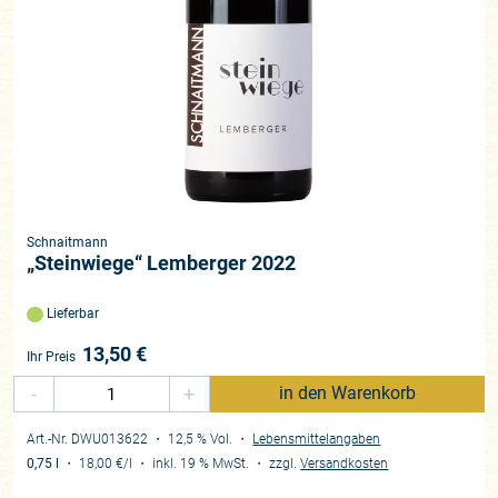
Schnaitmann
„Steinwiege“ Lemberger 2022
Lieferbar
13,50
€
Ihr Preis
-
+
in den Warenkorb
Art.-Nr. DWU013622
・ 12,5 % Vol.
・
Lebensmittelangaben
0,75 l
・
18,00 €
/l
・
inkl. 19 % MwSt.
・
zzgl.
Versandkosten