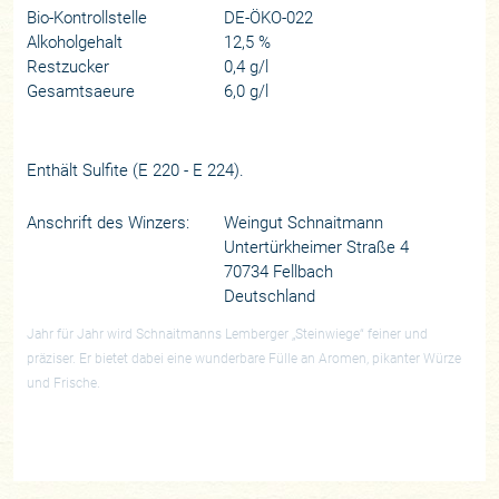
Bio-Kontrollstelle
DE-ÖKO-022
Alkoholgehalt
12,5 %
Restzucker
0,4 g/l
Gesamtsaeure
6,0 g/l
Enthält Sulfite (E 220 - E 224).
Anschrift des Winzers:
Weingut Schnaitmann
Untertürkheimer Straße 4
70734 Fellbach
Deutschland
Jahr für Jahr wird Schnaitmanns Lemberger „Steinwiege“ feiner und
präziser. Er bietet dabei eine wunderbare Fülle an Aromen, pikanter Würze
und Frische.