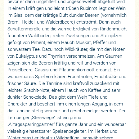
bevor er dann ungefiltert und ungeschwefelt abgefüllt wird.
In einem kräftigen und leicht trüben Rubinrot liegt der Wein
im Glas, dem der kräftige Duft dunkler Beeren (vornehmlich
Brom-, Heidel- und Walderdbeere) entströmt. Dann auch
Schattenmorelle und die warme Erdigkeit von Rindenmulch,
feuchtem Waldboden, reifen Zwetschgen und Steinpilzen
gefolgt von Piment, einem Hauch Muskat, Pfeffer und
schwarzem Tee. Dazu noch Wildkräuter, die mit den Noten
von Eukalyptus und Thymian verschmelzen. Am Gaumen
zeigen sich die Beeren kräftig und reif und werden von
Preiselbeere, Cassis und Pflaumenkompott ergänzt. Ein
wunderbares Spiel von klaren Fruchtnoten, Fruchtsüße und
frischer Säure. Die Tannine sind kraftvoll zupackend mit
leichter Graphit-Note, einem Hauch von Kaffee und sehr
dunkler Schokolade. Das gibt dem Wein Tiefe und
Charakter und beschert ihm einen langen Abgang, in dem
die Tannine stetig weicher und geschmeidiger werden. Der
Lemberger „Steinwiege“ ist ein prima
„Alltagssparringpartner“ fürs ganze Jahr und ein wunderbar
vielseitig einsetzbarer Speisenbegleiter. Im Herbst und
Winter passt er ideal zu Wildgeflügel, schwäbischem