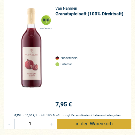
Van Nahmen
Granatapfelsaft (100% Direktsaft)
DE-ÖKO-007
Niederrhein
Lieferbar
7,95 €
0,75 l
・
10,60 €
/ l
・
inkl. 19 % MwSt.
・
zzgl.
Versandkosten
/
Lebensmittelangaben
-
+
in den Warenkorb