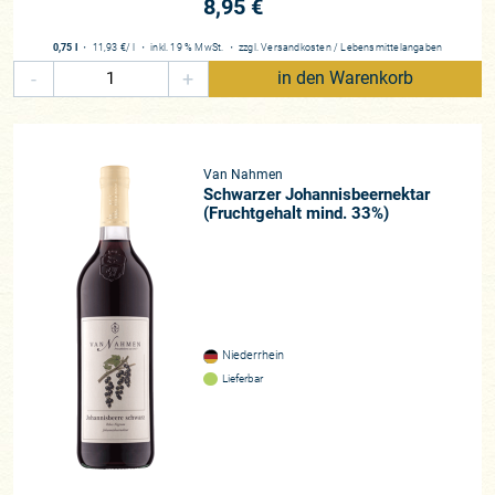
8,95 €
0,75 l
・
11,93 €
/ l
・
inkl. 19 % MwSt.
・
zzgl.
Versandkosten
/
Lebensmittelangaben
-
+
in den Warenkorb
Van Nahmen
Schwarzer Johannisbeernektar
(Fruchtgehalt mind. 33%)
Niederrhein
Lieferbar