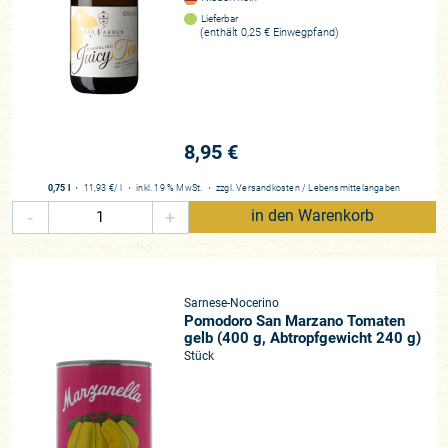
Lieferbar
(enthält 0,25 € Einwegpfand)
8,95 €
0,75 l
・
11,93 €
/ l
・
inkl. 19 % MwSt.
・
zzgl.
Versandkosten
/
Lebensmittelangaben
-
+
in den Warenkorb
Sarnese-Nocerino
Pomodoro San Marzano Tomaten
gelb (400 g, Abtropfgewicht 240 g)
Stück