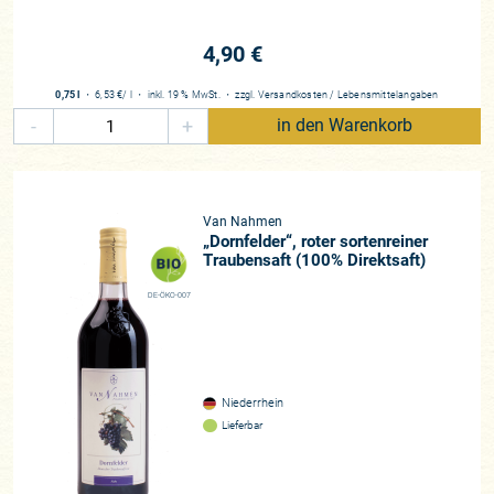
4,90 €
0,75 l
・
6,53 €
/ l
・
inkl. 19 % MwSt.
・
zzgl.
Versandkosten
/
Lebensmittelangaben
-
+
in den Warenkorb
Van Nahmen
„Dornfelder“, roter sortenreiner
Traubensaft (100% Direktsaft)
DE-ÖKO-007
Niederrhein
Lieferbar