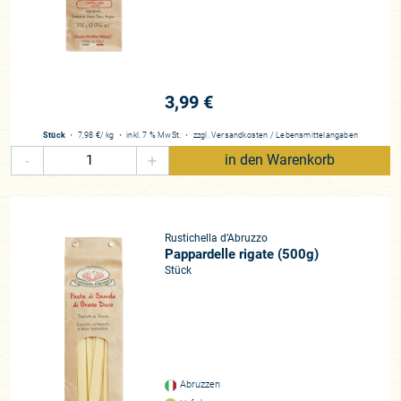
3,99 €
Stück
・
7,98 €
/ kg
・
inkl. 7 % MwSt.
・
zzgl.
Versandkosten
/
Lebensmittelangaben
-
+
in den Warenkorb
Rustichella d’Abruzzo
Pappardelle rigate (500g)
Stück
Abruzzen