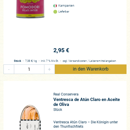
Kampanien
Lieferbar
2,95 €
Stück
・
7,38 €
/ kg
・
inkl. 7 % MwSt.
・
zzgl.
Versandkosten
/
Lebensmittelangaben
-
+
in den Warenkorb
Real Conservera
Ventresca de Atún Claro en Aceite
de Oliva
Stück
Ventresca Atún Claro – Die Königin unter
den Thunfischfilets