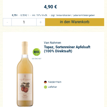
4,90 €
0,75 l
・
6,53 €
/ l
・
inkl. 19 % MwSt.
・
zzgl.
Versandkosten
/
Lebensmittelangaben
-
+
in den Warenkorb
Van Nahmen
Topaz, Sortenreiner Apfelsaft
(100% Direktsaft)
DE-ÖKO-007
Niederrhein
Lieferbar