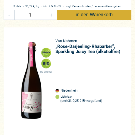
Stück
・
30,77 €
/ kg
・
inkl. 7 % MwSt.
・
zzgl.
Versandkosten
/
Lebensmittelangaben
-
+
in den Warenkorb
Van Nahmen
„Rose-Darjeeling-Rhabarber“,
Sparkling Juicy Tea (alkoholfrei)
DE-ÖKO-007
Niederrhein
Lieferbar
(enthält 0,25 € Einwegpfand)