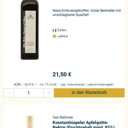
Neue Ernte eingetroffen: Unser Bestseller mit
unschlagbarer Qualität!
Sizilien
Lieferbar
21,50 €
0,75 l
・
28,67 €
/ l
・
inkl. 7 % MwSt.
・
zzgl.
Versandkosten
/
Lebensmittelangaben
-
+
in den Warenkorb
Van Nahmen
Konstantinopeler Apfelquitte-
Nektar (Fruchtgehalt mind. 85%)