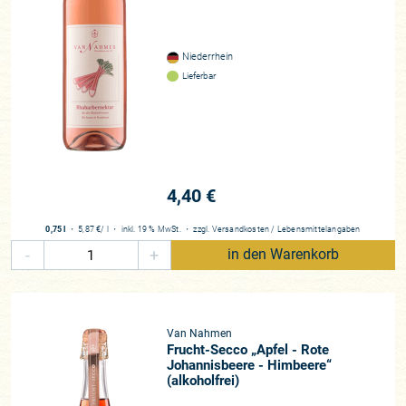
Niederrhein
Lieferbar
4,40 €
0,75 l
・
5,87 €
/ l
・
inkl. 19 % MwSt.
・
zzgl.
Versandkosten
/
Lebensmittelangaben
-
+
in den Warenkorb
Van Nahmen
Frucht-Secco „Apfel - Rote
Johannisbeere - Himbeere“
(alkoholfrei)