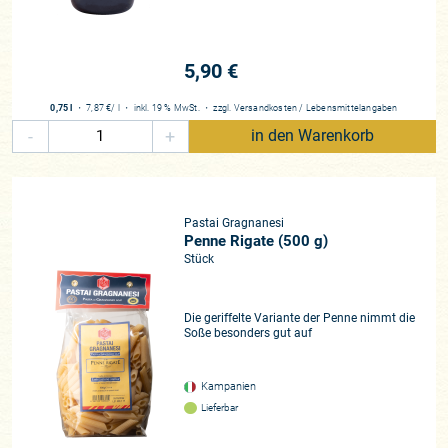
5,90 €
0,75 l
・
7,87 €
/ l
・
inkl. 19 % MwSt.
・
zzgl.
Versandkosten
/
Lebensmittelangaben
-
+
in den Warenkorb
Pastai Gragnanesi
Penne Rigate (500 g)
Stück
Die geriffelte Variante der Penne nimmt die
Soße besonders gut auf
Kampanien
Lieferbar