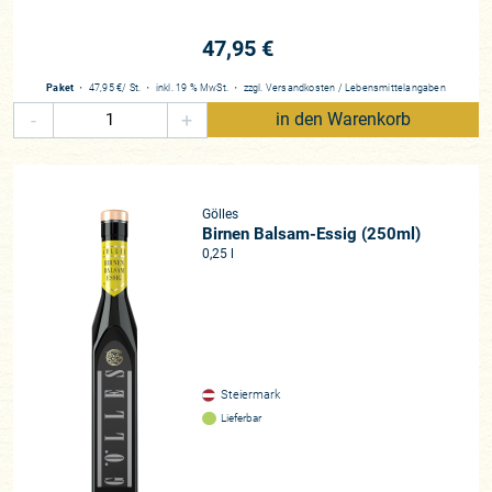
47,95 €
Paket
・
47,95 €
/ St.
・
inkl. 19 % MwSt.
・
zzgl.
Versandkosten
/
Lebensmittelangaben
-
+
in den Warenkorb
Gölles
Birnen Balsam-Essig (250ml)
0,25 l
Steiermark
Lieferbar