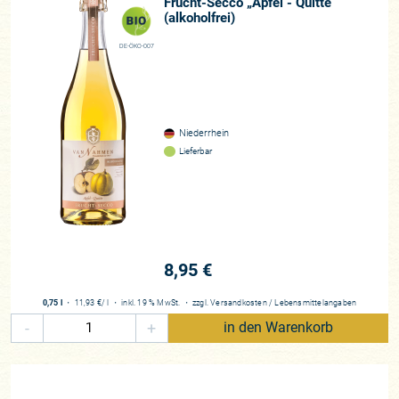
Frucht-Secco „Apfel - Quitte“
(alkoholfrei)
DE-ÖKO-007
Niederrhein
Lieferbar
8,95 €
0,75 l
・
11,93 €
/ l
・
inkl. 19 % MwSt.
・
zzgl.
Versandkosten
/
Lebensmittelangaben
-
+
in den Warenkorb