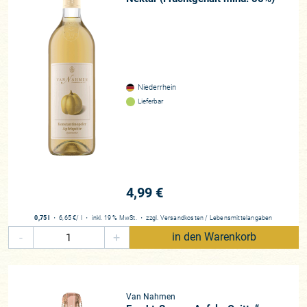
Niederrhein
Lieferbar
4,99 €
0,75 l
・
6,65 €
/ l
・
inkl. 19 % MwSt.
・
zzgl.
Versandkosten
/
Lebensmittelangaben
-
+
in den Warenkorb
Van Nahmen