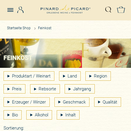
Login
Z
Suche öffn
Startseite Shop
Feinkost
FEINKOST
Produktart / Weinart
Land
Region
Preis
Rebsorte
Jahrgang
Erzeuger / Winzer
Geschmack
Qualität
Bio
Alkohol
Inhalt
Sortierung: