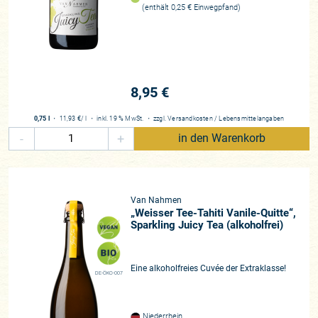
(enthält 0,25 € Einwegpfand)
8,95 €
0,75 l
・
11,93 €
/ l
・
inkl. 19 % MwSt.
・
zzgl.
Versandkosten
/
Lebensmittelangaben
-
+
in den Warenkorb
Van Nahmen
„Weisser Tee-Tahiti Vanile-Quitte“,
Sparkling Juicy Tea (alkoholfrei)
Eine alkoholfreies Cuvée der Extraklasse!
DE-ÖKO-007
Niederrhein