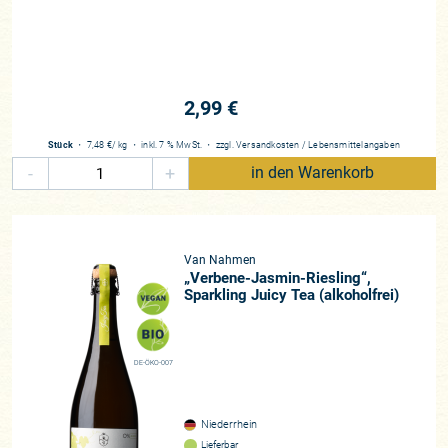
2,99 €
Stück
・
7,48 €
/ kg
・
inkl. 7 % MwSt.
・
zzgl.
Versandkosten
/
Lebensmittelangaben
-
+
in den Warenkorb
Van Nahmen
„Verbene-Jasmin-Riesling“,
Sparkling Juicy Tea (alkoholfrei)
DE-ÖKO-007
Niederrhein
Lieferbar