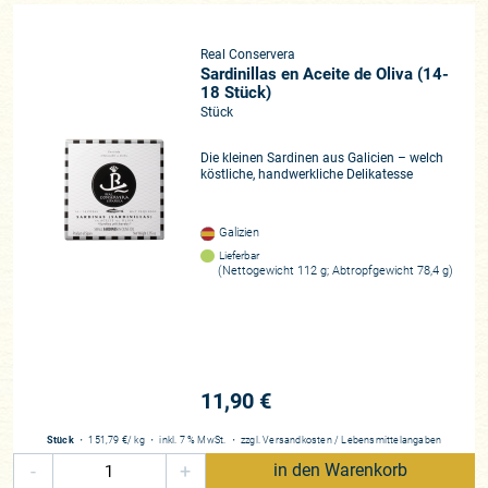
Real Conservera
Sardinillas en Aceite de Oliva (14-
18 Stück)
Stück
Die kleinen Sardinen aus Galicien – welch
köstliche, handwerkliche Delikatesse
Galizien
Lieferbar
(Nettogewicht 112 g; Abtropfgewicht 78,4 g)
11,90 €
Stück
・
151,79 €
/ kg
・
inkl. 7 % MwSt.
・
zzgl.
Versandkosten
/
Lebensmittelangaben
-
+
in den Warenkorb