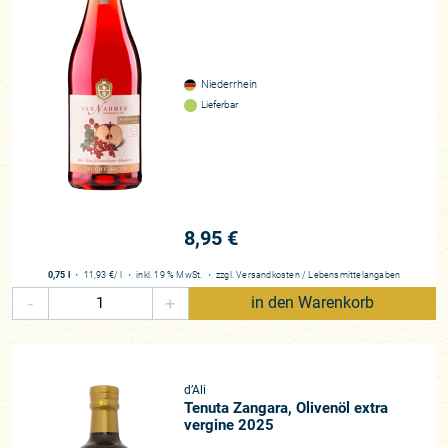
Niederrhein
Lieferbar
8,95 €
0,75 l
・
11,93 €
/ l
・
inkl. 19 % MwSt.
・
zzgl.
Versandkosten
/
Lebensmittelangaben
-
+
in den Warenkorb
d’Ali
Tenuta Zangara, Olivenöl extra
vergine 2025