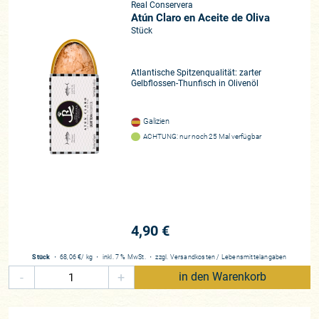
Real Conservera
Atún Claro en Aceite de Oliva
Stück
Atlantische Spitzenqualität: zarter
Gelbflossen-Thunfisch in Olivenöl
Galizien
ACHTUNG: nur noch 25 Mal verfügbar
4,90 €
Stück
・
68,06 €
/ kg
・
inkl. 7 % MwSt.
・
zzgl.
Versandkosten
/
Lebensmittelangaben
-
+
in den Warenkorb