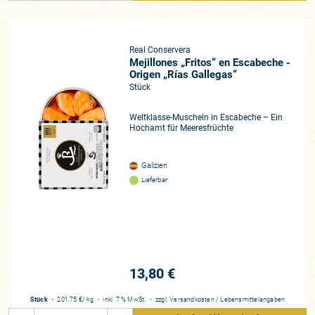
Real Conservera
Mejillones „Fritos“ en Escabeche -
Origen „Rías Gallegas“
Stück
Weltklasse-Muscheln in Escabeche – Ein
Hochamt für Meeresfrüchte
Galizien
Lieferbar
13,80 €
Stück
・
201,75 €
/ kg
・
inkl. 7 % MwSt.
・
zzgl.
Versandkosten
/
Lebensmittelangaben