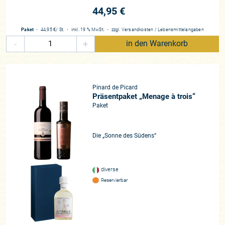
44,95 €
Paket
・
44,95 €
/ St.
・
inkl. 19 % MwSt.
・
zzgl.
Versandkosten
/
Lebensmittelangaben
-
+
in den Warenkorb
Pinard de Picard
Präsentpaket „Menage à trois“
Paket
Die „Sonne des Südens“
diverse
Reservierbar