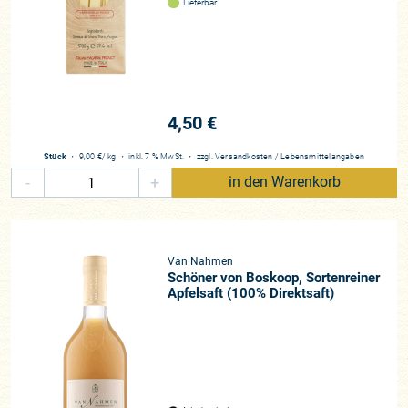
Lieferbar
4,50 €
Stück
・
9,00 €
/ kg
・
inkl. 7 % MwSt.
・
zzgl.
Versandkosten
/
Lebensmittelangaben
-
+
in den Warenkorb
Van Nahmen
Schöner von Boskoop, Sortenreiner
Apfelsaft (100% Direktsaft)