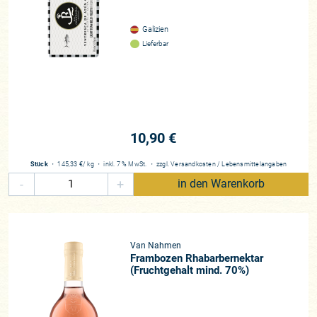
Galizien
Lieferbar
10,90 €
Stück
・
145,33 €
/ kg
・
inkl. 7 % MwSt.
・
zzgl.
Versandkosten
/
Lebensmittelangaben
-
+
in den Warenkorb
Van Nahmen
Frambozen Rhabarbernektar
(Fruchtgehalt mind. 70%)