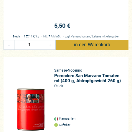
5,50 €
Stück
・
157,14 €
/ kg
・
inkl. 7 % MwSt.
・
zzgl.
Versandkosten
/
Lebensmittelangaben
-
+
in den Warenkorb
Sarnese-Nocerino
Pomodoro San Marzano Tomaten
rot (400 g, Abtropfgewicht 260 g)
Stück
Kampanien
Lieferbar