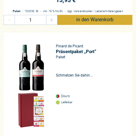
15,95 €
Paket
・
15,95 €
/ St.
・
inkl. 19 % MwSt.
・
zzgl.
Versandkosten
/
Lebensmittelangaben
-
+
in den Warenkorb
Pinard de Picard
Präsentpaket „Port“
Paket
Schmelzen Sie dahin...
Douro
Lieferbar