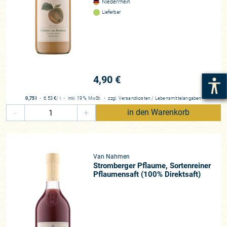
Niederrhein
Lieferbar
4,90 €
0,75 l
・
6,53 €
/ l
・
inkl. 19 % MwSt.
・
zzgl.
Versandkosten
/
Lebensmittelangaben
-
+
in den Warenkorb
Van Nahmen
Stromberger Pflaume, Sortenreiner
Pflaumensaft (100% Direktsaft)