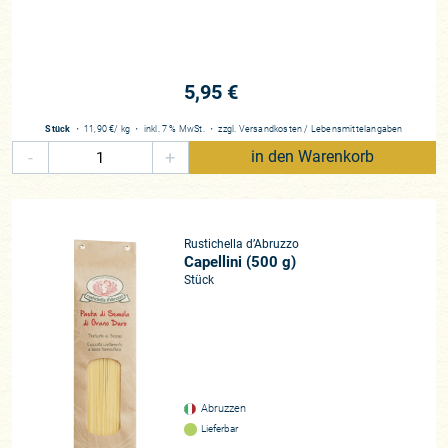
5,95 €
Stück
・
11,90 €
/ kg
・
inkl. 7 % MwSt.
・
zzgl.
Versandkosten
/
Lebensmittelangaben
-
+
in den Warenkorb
Rustichella d’Abruzzo
Capellini (500 g)
Stück
Abruzzen
Lieferbar