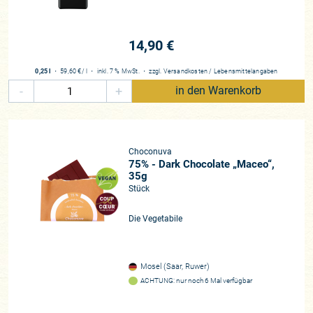
14,90 €
0,25 l
・
59,60 €
/ l
・
inkl. 7 % MwSt.
・
zzgl.
Versandkosten
/
Lebensmittelangaben
-
+
in den Warenkorb
Choconuva
75% - Dark Chocolate „Maceo“,
35g
Stück
Die Vegetabile
Mosel (Saar, Ruwer)
ACHTUNG: nur noch 6 Mal verfügbar