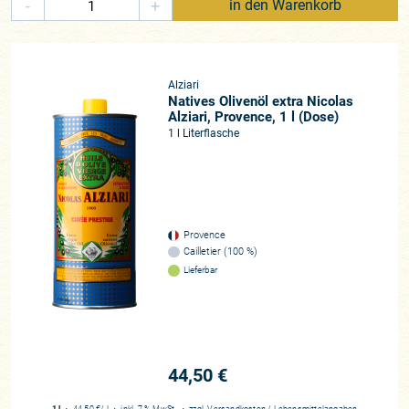
-
+
in den Warenkorb
Alziari
Natives Olivenöl extra Nicolas
Alziari, Provence, 1 l (Dose)
1 l Literflasche
Provence
Cailletier (100 %)
Lieferbar
44,50 €
1 l
・
44,50 €
/ l
・
inkl. 7 % MwSt.
・
zzgl.
Versandkosten
/
Lebensmittelangaben