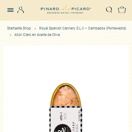
Login
Z
Suche öffn
Startseite Shop
Royal Spanish Cannery S.L.V – Cambados (Pontevedra)
Atún Claro en Aceite de Oliva