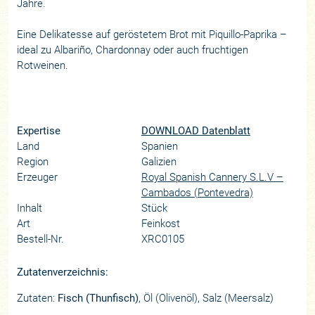
Jahre.
Eine Delikatesse auf geröstetem Brot mit Piquillo-Paprika –
ideal zu Albariño, Chardonnay oder auch fruchtigen
Rotweinen.
Expertise
DOWNLOAD Datenblatt
Land
Spanien
Region
Galizien
Erzeuger
Royal Spanish Cannery S.L.V –
Cambados (Pontevedra)
Inhalt
Stück
Art
Feinkost
Bestell-Nr.
XRC0105
Zutatenverzeichnis:
Zutaten:
Fisch (Thunfisch)
, Öl (Olivenöl), Salz (Meersalz)