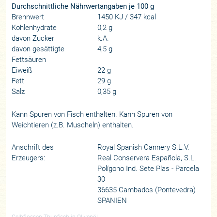
Durchschnittliche Nährwertangaben je 100 g
Brennwert
1450 KJ / 347 kcal
Kohlenhydrate
0,2 g
davon Zucker
k.A.
davon gesättigte
4,5 g
Fettsäuren
Eiweiß
22 g
Fett
29 g
Salz
0,35 g
Kann Spuren von Fisch enthalten. Kann Spuren von
Weichtieren (z.B. Muscheln) enthalten.
Anschrift des
Royal Spanish Cannery S.L.V.
Erzeugers:
Real Conservera Española, S.L.
Polígono Ind. Sete Pías - Parcela
30
36635 Cambados (Pontevedra)
SPANIEN