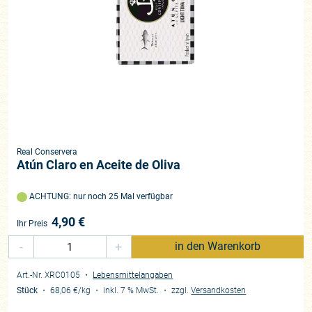
Real Conservera
Atún Claro en Aceite de Oliva
ACHTUNG: nur noch 25 Mal verfügbar
4,90
€
Ihr Preis
-
+
in den Warenkorb
Art.-Nr. XRC0105
・
Lebensmittelangaben
Stück
・
68,06 €
/kg
・
inkl. 7 % MwSt.
・
zzgl.
Versandkosten