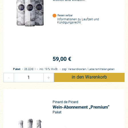
Reservierbar
Informationen zu
Laufzeit und
Kündigungsrecht
59,00 €
Paket
・
26,22 €
/ l
・
inkl. 19 % MwSt.
・
zzgl.
Versandkosten
/
Lebensmittelangaben
-
+
in den Warenkorb
Pinard de Picard
Wein-Abonnement „Premium“
Paket