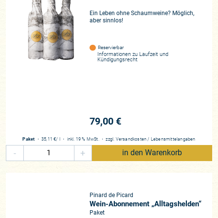
Ein Leben ohne Schaumweine? Möglich,
aber sinnlos!
Reservierbar
Informationen zu
Laufzeit und
Kündigungsrecht
79,00 €
Paket
・
35,11 €
/ l
・
inkl. 19 % MwSt.
・
zzgl.
Versandkosten
/
Lebensmittelangaben
-
+
in den Warenkorb
Pinard de Picard
Wein-Abonnement „Alltagshelden“
Paket