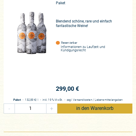
Paket
Blendend schöne, rare und einfach
fantastische Weine!
Reservierbar
Informationen zu
Laufzeit und
Kündigungsrecht
299,00 €
Paket
・
132,89 €
/ l
・
inkl. 19 % MwSt.
・
zzgl.
Versandkosten
/
Lebensmittelangaben
-
+
in den Warenkorb