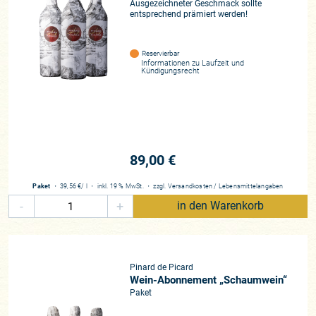
Ausgezeichneter Geschmack sollte
entsprechend prämiert werden!
Reservierbar
Informationen zu
Laufzeit und
Kündigungsrecht
89,00 €
Paket
・
39,56 €
/ l
・
inkl. 19 % MwSt.
・
zzgl.
Versandkosten
/
Lebensmittelangaben
-
+
in den Warenkorb
Pinard de Picard
Wein-Abonnement „Schaumwein“
Paket