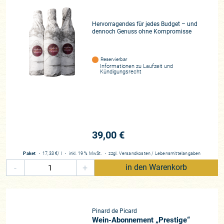
Hervorragendes für jedes Budget – und
dennoch Genuss ohne Kompromisse
Reservierbar
Informationen zu
Laufzeit und
Kündigungsrecht
39,00 €
Paket
・
17,33 €
/ l
・
inkl. 19 % MwSt.
・
zzgl.
Versandkosten
/
Lebensmittelangaben
-
+
in den Warenkorb
Pinard de Picard
Wein-Abonnement „Prestige“