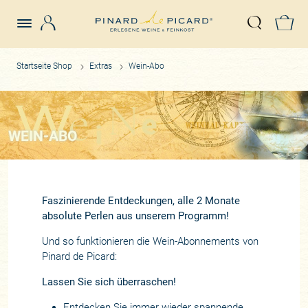
Login
Z
Suche öffn
Startseite Shop
Extras
Wein-Abo
WEIN-ABO
Faszinierende Entdeckungen, alle 2 Monate
absolute Perlen aus unserem Programm!
Und so funktionieren die Wein-Abonnements von
Pinard de Picard:
Lassen Sie sich überraschen!
Entdecken Sie immer wieder spannende