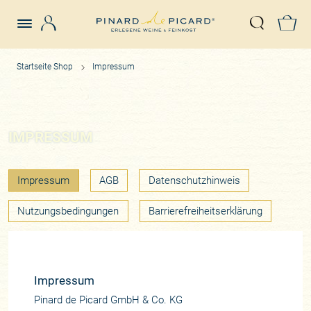
Login
Z
Suche öffn
Startseite Shop
Impressum
IMPRESSUM
Impressum
AGB
Datenschutzhinweis
Nutzungsbedingungen
Barrierefreiheitserklärung
Impressum
Pinard de Picard GmbH & Co. KG