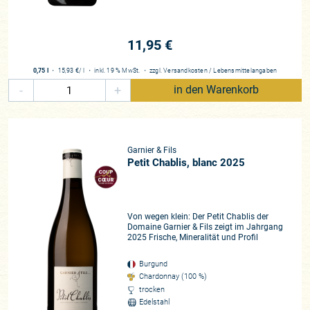
11,95 €
0,75 l
・
15,93 €
/ l
・
inkl. 19 % MwSt.
・
zzgl.
Versandkosten
/
Lebensmittelangaben
-
+
in den Warenkorb
Garnier & Fils
Petit Chablis, blanc 2025
Von wegen klein: Der Petit Chablis der
Domaine Garnier & Fils zeigt im Jahrgang
2025 Frische, Mineralität und Profil
Burgund
Chardonnay (100 %)
trocken
Edelstahl