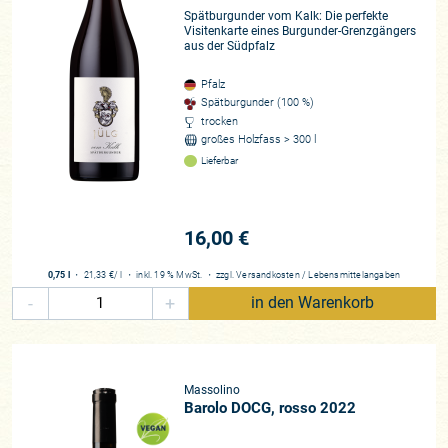
Spätburgunder vom Kalk: Die perfekte
Visitenkarte eines Burgunder-Grenzgängers
aus der Südpfalz
Pfalz
Spätburgunder (100 %)
trocken
großes Holzfass > 300 l
Lieferbar
16,00 €
0,75 l
・
21,33 €
/ l
・
inkl. 19 % MwSt.
・
zzgl.
Versandkosten
/
Lebensmittelangaben
-
+
in den Warenkorb
Massolino
Barolo DOCG, rosso 2022