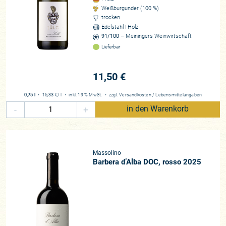
Weißburgunder (100 %)
trocken
Edelstahl | Holz
91/100
– Meiningers Weinwirtschaft
Lieferbar
11,50 €
0,75 l
・
15,33 €
/ l
・
inkl. 19 % MwSt.
・
zzgl.
Versandkosten
/
Lebensmittelangaben
-
+
in den Warenkorb
Massolino
Barbera d’Alba DOC, rosso 2025