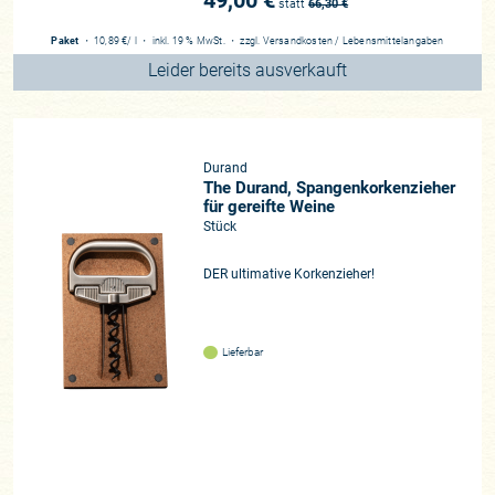
49,00 €
statt
66,30
€
Paket
・
10,89 €
/ l
・
inkl. 19 % MwSt.
・
zzgl.
Versandkosten
/
Lebensmittelangaben
Leider bereits ausverkauft
Durand
The Durand, Spangenkorkenzieher
für gereifte Weine
Stück
DER ultimative Korkenzieher!
Lieferbar