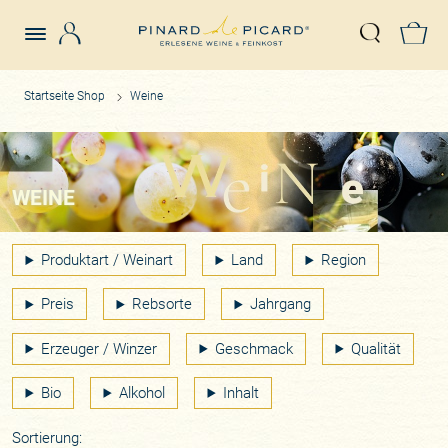
Login
Z
Suche öffn
Startseite Shop
Weine
WEINE
Produktart / Weinart
Land
Region
Preis
Rebsorte
Jahrgang
Erzeuger / Winzer
Geschmack
Qualität
Bio
Alkohol
Inhalt
Sortierung: