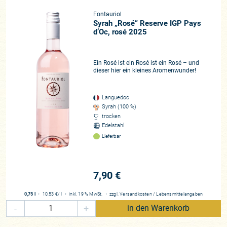
Fontauriol
Syrah „Rosé“ Reserve IGP Pays
d’Oc, rosé 2025
Ein Rosé ist ein Rosé ist ein Rosé – und
dieser hier ein kleines Aromenwunder!
Languedoc
Syrah (100 %)
trocken
Edelstahl
Lieferbar
7,90 €
0,75 l
・
10,53 €
/ l
・
inkl. 19 % MwSt.
・
zzgl.
Versandkosten
/
Lebensmittelangaben
-
+
in den Warenkorb