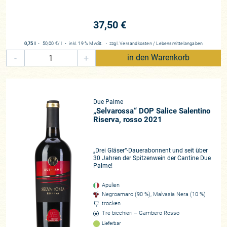
37,50 €
0,75 l
・
50,00 €
/ l
・
inkl. 19 % MwSt.
・
zzgl.
Versandkosten
/
Lebensmittelangaben
-
+
in den Warenkorb
Due Palme
„Selvarossa“ DOP Salice Salentino
Riserva, rosso 2021
„Drei Gläser“-Dauerabonnent und seit über
30 Jahren der Spitzenwein der Cantine Due
Palme!
Apulien
Negroamaro (90 %), Malvasia Nera (10 %)
trocken
Tre bicchieri – Gambero Rosso
Lieferbar