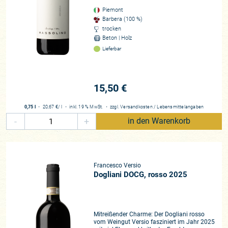
Piemont
Barbera (100 %)
trocken
Beton | Holz
Lieferbar
15,50 €
0,75 l
・
20,67 €
/ l
・
inkl. 19 % MwSt.
・
zzgl.
Versandkosten
/
Lebensmittelangaben
-
+
in den Warenkorb
Francesco Versio
Dogliani DOCG, rosso 2025
Mitreißender Charme: Der Dogliani rosso
vom Weingut Versio fasziniert im Jahr 2025