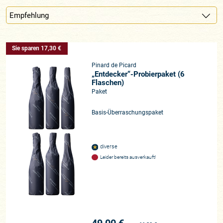
Sie sparen 17,30 €
Pinard de Picard
„Entdecker“-Probierpaket (6
Flaschen)
Paket
Basis-Überraschungspaket
diverse
Leider bereits ausverkauft!