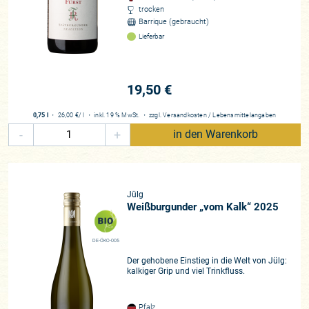
trocken
Barrique (gebraucht)
Lieferbar
19,50 €
0,75 l
・
26,00 €
/ l
・
inkl. 19 % MwSt.
・
zzgl.
Versandkosten
/
Lebensmittelangaben
-
+
in den Warenkorb
Jülg
Weißburgunder „vom Kalk“ 2025
DE-ÖKO-005
Der gehobene Einstieg in die Welt von Jülg:
kalkiger Grip und viel Trinkfluss.
Pfalz