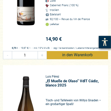
Loire
Cabernet Franc (100 %)
trocken
Edelstahl
92/100 – Revue du Vin de France
Lieferbar
14,90 €
0,75 l
・
19,87 €
/ l
・
inkl. 19 % MwSt.
・
zzgl.
Versandkosten
/
Lebensmittelangaben
-
+
in den Warenkorb
Luis Pérez
„El Muelle de Olaso“ VdlT Cádiz,
blanco 2025
Tisch- und Tafelwein von Willys Gnaden –
ein großartiger Spaß!