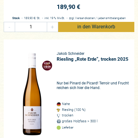
189,90 €
Stück
・
189,90 €
/ St.
・
inkl. 19 % MwSt.
・
zzgl.
Versandkosten
/
Lebensmittelangaben
-
+
in den Warenkorb
Jakob Schneider
Riesling „Rote Erde“, trocken 2025
Nur bei Pinard de Picard! Terroir und Frucht
reichen sich hier die Hand.
Nahe
Riesling (100 %)
trocken
großes Holzfass > 300 l
Lieferbar