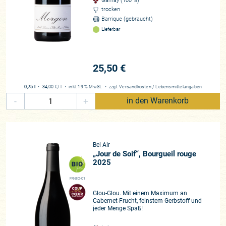
Gamay (100 %)
trocken
Barrique (gebraucht)
Lieferbar
25,50 €
0,75 l
・
34,00 €
/ l
・
inkl. 19 % MwSt.
・
zzgl.
Versandkosten
/
Lebensmittelangaben
-
+
in den Warenkorb
Bel Air
„Jour de Soif“, Bourgueil rouge
2025
FR-BIO-01
Glou-Glou. Mit einem Maximum an
Cabernet-Frucht, feinstem Gerbstoff und
jeder Menge Spaß!