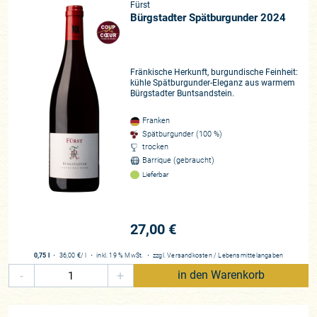
Fürst
Bürgstadter Spätburgunder 2024
Fränkische Herkunft, burgundische Feinheit:
kühle Spätburgunder-Eleganz aus warmem
Bürgstadter Buntsandstein.
Franken
Spätburgunder (100 %)
trocken
Barrique (gebraucht)
Lieferbar
27,00 €
0,75 l
・
36,00 €
/ l
・
inkl. 19 % MwSt.
・
zzgl.
Versandkosten
/
Lebensmittelangaben
-
+
in den Warenkorb