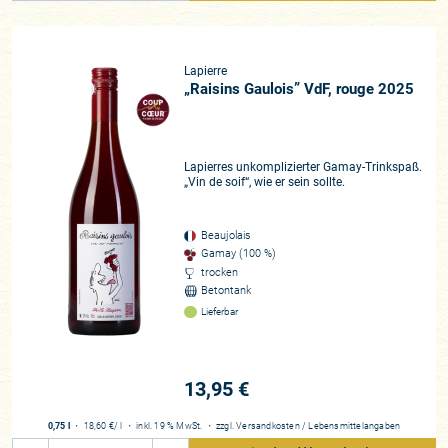
Lapierre
„Raisins Gaulois” VdF, rouge 2025
Lapierres unkomplizierter Gamay-Trinkspaß.
„Vin de soif“, wie er sein sollte.
Beaujolais
Gamay (100 %)
trocken
Betontank
Lieferbar
13,95 €
0,75 l
・
18,60 €
/ l
・
inkl. 19 % MwSt.
・
zzgl.
Versandkosten
/
Lebensmittelangaben