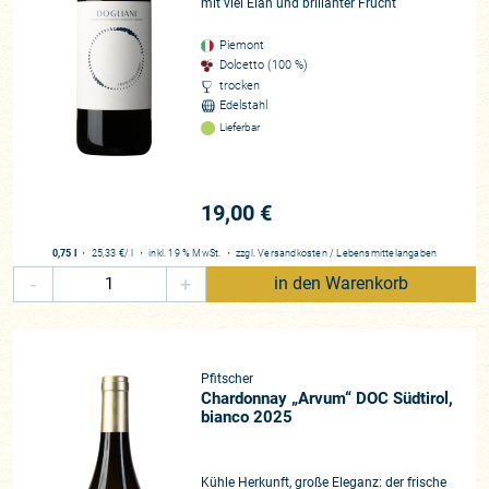
mit viel Elan und brillanter Frucht
Piemont
Dolcetto (100 %)
trocken
Edelstahl
Lieferbar
19,00 €
0,75 l
・
25,33 €
/ l
・
inkl. 19 % MwSt.
・
zzgl.
Versandkosten
/
Lebensmittelangaben
-
+
in den Warenkorb
Pfitscher
Chardonnay „Arvum“ DOC Südtirol,
bianco 2025
Kühle Herkunft, große Eleganz: der frische