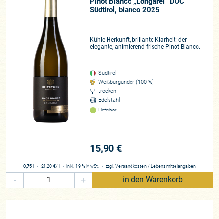
Pinot Bianco „Longarei“ DOC
Südtirol, bianco 2025
Kühle Herkunft, brillante Klarheit: der
elegante, animierend frische Pinot Bianco.
Südtirol
Weißburgunder (100 %)
trocken
Edelstahl
Lieferbar
15,90 €
0,75 l
・
21,20 €
/ l
・
inkl. 19 % MwSt.
・
zzgl.
Versandkosten
/
Lebensmittelangaben
-
+
in den Warenkorb