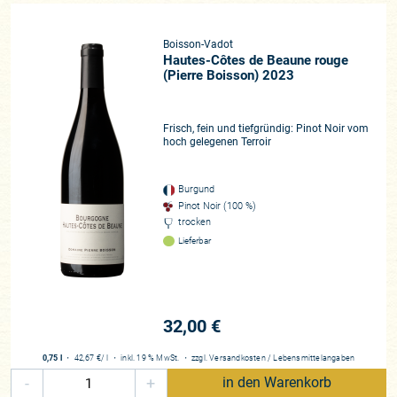
Boisson-Vadot
Hautes-Côtes de Beaune rouge
(Pierre Boisson) 2023
Frisch, fein und tiefgründig: Pinot Noir vom
hoch gelegenen Terroir
Burgund
Pinot Noir (100 %)
trocken
Lieferbar
32,00 €
0,75 l
・
42,67 €
/ l
・
inkl. 19 % MwSt.
・
zzgl.
Versandkosten
/
Lebensmittelangaben
-
+
in den Warenkorb