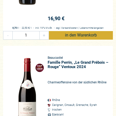
16,90 €
0,75 l
・
22,53 €
/ l
・
inkl. 19 % MwSt.
・
zzgl.
Versandkosten
/
Lebensmittelangaben
-
+
in den Warenkorb
Beaucastel
Famille Perrin, „Le Grand Prébois –
Rouge“ Ventoux 2024
Charmeoffensive von der südlichen Rhône
Rhône
Carignan, Cinsault, Grenache, Syrah
trocken
Edelstahl