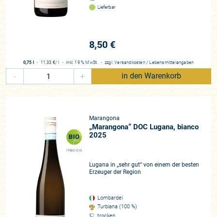
Lieferbar
8,50 €
0,75 l
・
11,33 €
/ l
・
inkl. 19 % MwSt.
・
zzgl.
Versandkosten
/
Lebensmittelangaben
-
+
in den Warenkorb
Marangona
„Marangona“ DOC Lugana, bianco
2025
IT-BIO-015
Lugana in „sehr gut“ von einem der besten
Erzeuger der Region
Lombardei
Turbiana (100 %)
trocken