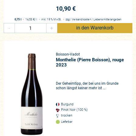
10,90 €
0,75 l
・
14,53 €
/ l
・
inkl. 19 % MwSt.
・
zzgl.
Versandkosten
/
Lebensmittelangaben
-
+
in den Warenkorb
Boisson-Vadot
Monthelie (Pierre Boisson), rouge
2023
Der Geheimtipp, der bei uns im Grunde
schon längst keiner mehr ist …
Burgund
Pinot Noir (100 %)
trocken
Lieferbar