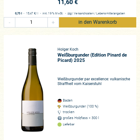
11,60 €
0,75 l
・
15,47 €
/ l
・
inkl. 19 % MwSt.
・
zzgl.
Versandkosten
/
Lebensmittelangaben
-
+
in den Warenkorb
Holger Koch
Weißburgunder (Edition Pinard de
Picard) 2025
Weißburgunder par excellence: vulkanische
Straffheit vom Kaiserstuhl
Baden
Weißburgunder (100 %)
trocken
großes Holzfass > 300 l
Lieferbar