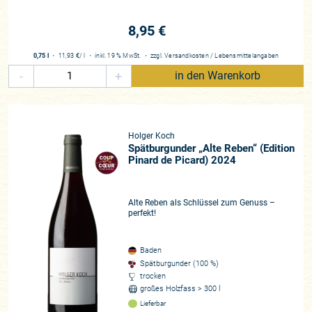
8,95 €
0,75 l
・
11,93 €
/ l
・
inkl. 19 % MwSt.
・
zzgl.
Versandkosten
/
Lebensmittelangaben
-
+
in den Warenkorb
Holger Koch
Spätburgunder „Alte Reben“ (Edition
Pinard de Picard) 2024
Alte Reben als Schlüssel zum Genuss –
perfekt!
Baden
Spätburgunder (100 %)
trocken
großes Holzfass > 300 l
Lieferbar