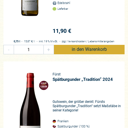
Edelstahl
Lieferbar
11,90 €
0,75 l
・
15,87 €
/ l
・
inkl. 19 % MwSt.
・
zzgl.
Versandkosten
/
Lebensmittelangaben
-
+
in den Warenkorb
Fürst
Spätburgunder „Tradition“ 2024
Gutswein, der größer denkt: Fürsts
Spätburgunder „Tradition“ setzt Maßstäbe in
seiner Kategorie!
Franken
Spätburgunder (100 %)