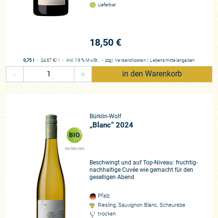
Lieferbar
18,50 €
0,75 l
・
24,67 €
/ l
・
inkl. 19 % MwSt.
・
zzgl.
Versandkosten
/
Lebensmittelangaben
-
+
in den Warenkorb
Bürklin-Wolf
„Blanc“ 2024
DE-ÖKO-003
Beschwingt und auf Top-Niveau: fruchtig-
nachhaltige Cuvée wie gemacht für den
geselligen Abend
Pfalz
Riesling, Sauvignon Blanc, Scheurebe
trocken