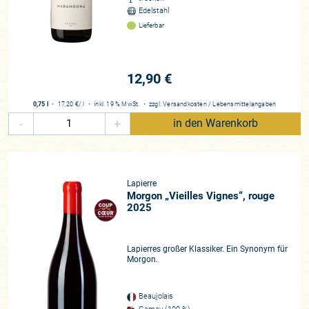
Edelstahl
Lieferbar
12,90 €
0,75 l
・
17,20 €
/ l
・
inkl. 19 % MwSt.
・
zzgl.
Versandkosten
/
Lebensmittelangaben
-
+
in den Warenkorb
Lapierre
Morgon „Vieilles Vignes“, rouge
2025
Lapierres großer Klassiker. Ein Synonym für
Morgon.
Beaujolais