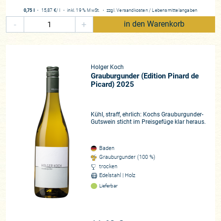
0,75 l
・
15,87 €
/ l
・
inkl. 19 % MwSt.
・
zzgl.
Versandkosten
/
Lebensmittelangaben
-
+
in den Warenkorb
Holger Koch
Grauburgunder (Edition Pinard de
Picard) 2025
Kühl, straff, ehrlich: Kochs Grauburgunder-
Gutswein sticht im Preisgefüge klar heraus.
Baden
Grauburgunder (100 %)
trocken
Edelstahl | Holz
Lieferbar