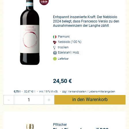
Entspannt inszenierte Kraft: Der Nebbiolo
2024 belegt, dass Francesco Versio zu den
Ausnahmewinzern der Langhe zählt
Piemont
Nebbiolo (100 %)
trocken
Edelstahl | Holz
Lieferbar
24,50 €
0,75 l
・
32,67 €
/ l
・
inkl. 19 % MwSt.
・
zzgl.
Versandkosten
/
Lebensmittelangaben
-
+
in den Warenkorb
Pfitscher