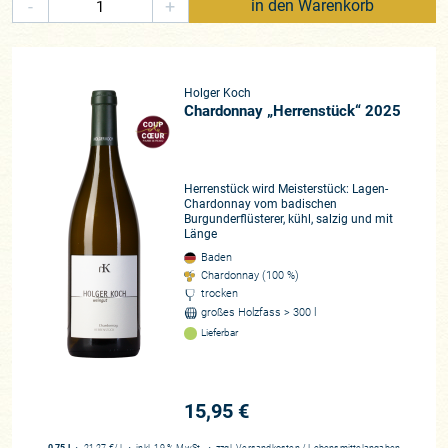
-
+
in den Warenkorb
Holger Koch
Chardonnay „Herrenstück“ 2025
Herrenstück wird Meisterstück: Lagen-
Chardonnay vom badischen
Burgunderflüsterer, kühl, salzig und mit
Länge
Baden
Chardonnay (100 %)
trocken
großes Holzfass > 300 l
Lieferbar
15,95 €
0,75 l
・
21,27 €
/ l
・
inkl. 19 % MwSt.
・
zzgl.
Versandkosten
/
Lebensmittelangaben