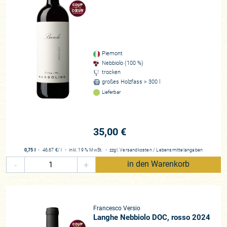
Piemont
Nebbiolo (100 %)
trocken
großes Holzfass > 300 l
Lieferbar
35,00 €
0,75 l
・
46,67 €
/ l
・
inkl. 19 % MwSt.
・
zzgl.
Versandkosten
/
Lebensmittelangaben
-
+
in den Warenkorb
Francesco Versio
Langhe Nebbiolo DOC, rosso 2024