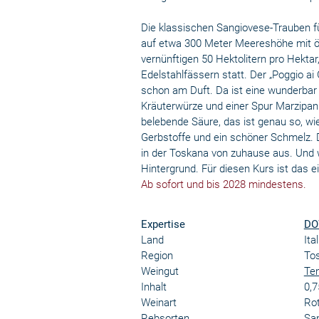
Die klassischen Sangiovese-Trauben f
auf etwa 300 Meter Meereshöhe mit östl
vernünftigen 50 Hektolitern pro Hektar
Edelstahlfässern statt. Der „Poggio ai
schon am Duft. Da ist eine wunderbar 
Kräuterwürze und einer Spur Marzipan 
belebende Säure, das ist genau so, wi
Gerbstoffe und ein schöner Schmelz. D
in der Toskana von zuhause aus. Und we
Hintergrund. Für diesen Kurs ist das 
Ab sofort und bis 2028 mindestens.
Expertise
DO
Land
Ita
Region
To
Weingut
Te
Inhalt
0,7
Weinart
Ro
Rebsorten
Sa