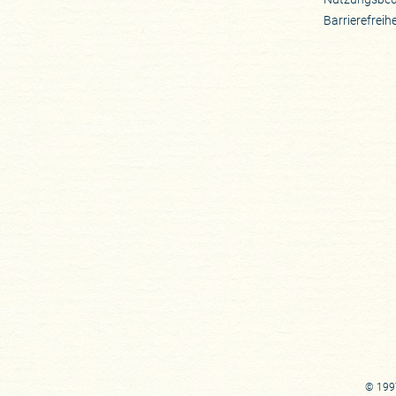
Barrierefreih
© 1997