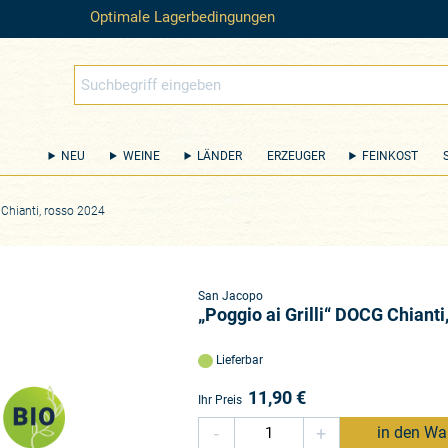
Optimale Lagerbedingungen
NEU
WEINE
LÄNDER
ERZEUGER
FEINKOST
 Chianti, rosso 2024
San Jacopo
„Poggio ai Grilli“ DOCG Chianti
Lieferbar
11,90
€
Ihr Preis
-
+
in den Wa