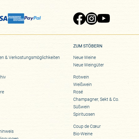
Zu Pinard's Facebook-Seite
Zu Pinard's Instagram-Seite
Zu Pinard's YouTube-S
ZUM STÖBERN
en & Verkostungsmöglichkeiten
Neue Weine
Neue Weingüter
hiv
Rotwein
Weißwein
ere
Rosé
Champagner, Sekt & Co.
Süßwein
Spirituosen
Coup de Cœur
hinweis
Bio-Weine
dingungen