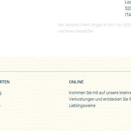
Loc
520
IT
San Jacopos Chianti „Poggio ai Grilli“ von 2024
und feinen Gerbstoffen
RTEN
ONLINE
g
Kommen Sie mit auf unsere Weinre
Verkostungen und entdecken Sie I
e
Lieblingsweine: