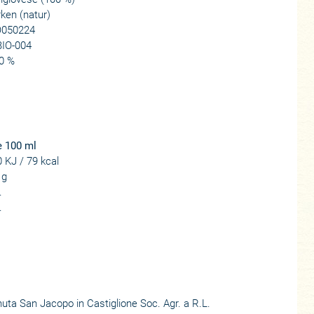
ken (natur)
O050224
BIO-004
0 %
e 100 ml
 KJ / 79 kcal
 g
.
.
uta San Jacopo in Castiglione Soc. Agr. a R.L.