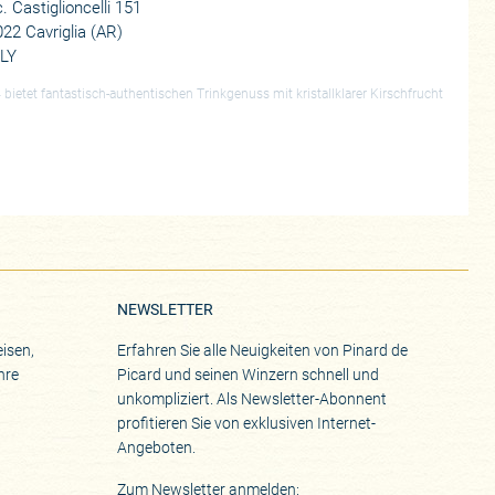
. Castiglioncelli 151
22 Cavriglia (AR)
ALY
 bietet fantastisch-authentischen Trinkgenuss mit kristallklarer Kirschfrucht
NEWSLETTER
isen,
Erfahren Sie alle Neuigkeiten von Pinard de
hre
Picard und seinen Winzern schnell und
unkompliziert. Als Newsletter-Abonnent
profitieren Sie von exklusiven Internet-
Angeboten.
Zum Newsletter anmelden: