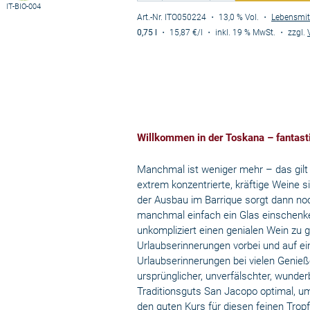
IT-BIO-004
Art.-Nr. ITO050224
・ 13,0 % Vol.
・
Lebensmit
0,75 l
・
15,87 €
/l
・
inkl. 19 % MwSt.
・
zzgl.
Willkommen in der Toskana – fantast
Manchmal ist weniger mehr – das gilt 
extrem konzentrierte, kräftige Weine 
der Ausbau im Barrique sorgt dann noch
manchmal einfach ein Glas einschenk
unkompliziert einen genialen Wein zu 
Urlaubserinnerungen vorbei und auf einm
Urlaubserinnerungen bei vielen Genießer
ursprünglicher, unverfälschter, wunderb
Traditionsguts San Jacopo optimal, um
den guten Kurs für diesen feinen Tropf