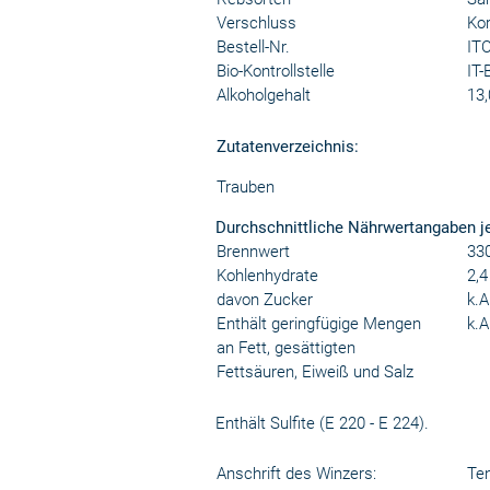
Verschluss
Kor
Bestell-Nr.
IT
Bio-Kontrollstelle
IT-
Alkoholgehalt
13,
Zutatenverzeichnis:
Trauben
Durchschnittliche Nährwertangaben j
Brennwert
330
Kohlenhydrate
2,4
davon Zucker
k.A
Enthält geringfügige Mengen
k.A
an Fett, gesättigten
Fettsäuren, Eiweiß und Salz
Enthält Sulfite (E 220 - E 224).
Anschrift des Winzers:
Ten