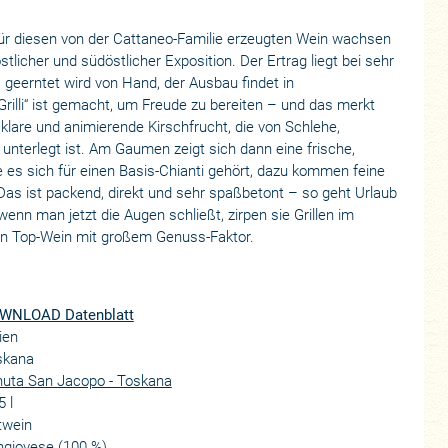
ür diesen von der Cattaneo-Familie erzeugten Wein wachsen
icher und südöstlicher Exposition. Der Ertrag liegt bei sehr
, geerntet wird von Hand, der Ausbau findet in
 Grilli“ ist gemacht, um Freude zu bereiten – und das merkt
klare und animierende Kirschfrucht, die von Schlehe,
unterlegt ist. Am Gaumen zeigt sich dann eine frische,
e es sich für einen Basis-Chianti gehört, dazu kommen feine
as ist packend, direkt und sehr spaßbetont – so geht Urlaub
nn man jetzt die Augen schließt, zirpen sie Grillen im
ein Top-Wein mit großem Genuss-Faktor.
WNLOAD Datenblatt
lien
skana
nuta San Jacopo - Toskana
5 l
twein
ngiovese (100 %)