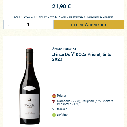
21,90 €
0,75 l
・
29,20 €
/ l
・
inkl. 19 % MwSt.
・
zzgl.
Versandkosten
/
Lebensmittelangaben
-
+
in den Warenkorb
Álvaro Palacios
„Finca Dofí“ DOCa Priorat, tinto
2023
Priorat
Garnacha (95 %), Carignan (4 %), weitere
Rebsorten (1 %)
trocken
Lieferbar