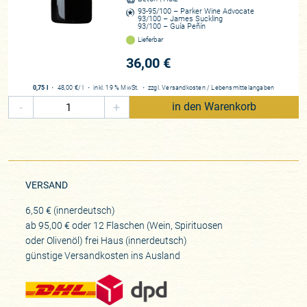
93-95/100 – Parker Wine Advocate
93/100 – James Suckling
93/100 – Guía Peñín
Lieferbar
36,00 €
0,75 l
・
48,00 €
/ l
・
inkl. 19 % MwSt.
・
zzgl.
Versandkosten
/
Lebensmittelangaben
-
+
in den Warenkorb
VERSAND
6,50 € (innerdeutsch)
ab 95,00 € oder 12 Flaschen (Wein, Spirituosen
oder Olivenöl) frei Haus (innerdeutsch)
günstige Versandkosten ins Ausland