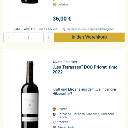
Lieferbar
36,00 €
0,75 l
・
48,00 €
/ l
・
inkl. 19 % MwSt.
・
zzgl.
Versandkosten
/
Lebensmittelangaben
-
+
in den Warenkorb
Álvaro Palacios
„Les Terrasses“ DOQ Priorat, tinto
2022
Kraft und Eleganz aus dem „Jahr der drei
Hitzewellen“!
Priorat
Garnacha, Cariñena, Macabeo, Garnacha
Blanca
trocken
Beton | Holz