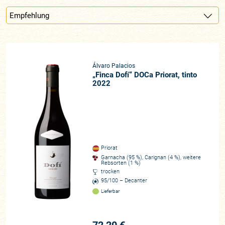
Álvaro Palacios
„Finca Dofí“ DOCa Priorat, tinto
2022
Priorat
Garnacha (95 %), Carignan (4 %), weitere
Rebsorten (1 %)
trocken
95/100 – Decanter
Lieferbar