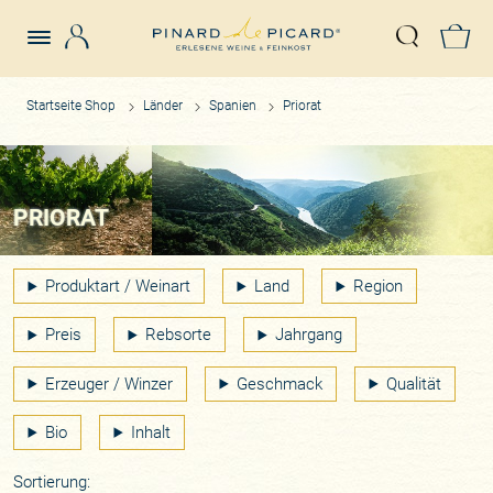
Login
Z
Suche öffn
Startseite Shop
Länder
Spanien
Priorat
PRIORAT
Produktart / Weinart
Land
Region
Preis
Rebsorte
Jahrgang
Erzeuger / Winzer
Geschmack
Qualität
Bio
Inhalt
Sortierung: