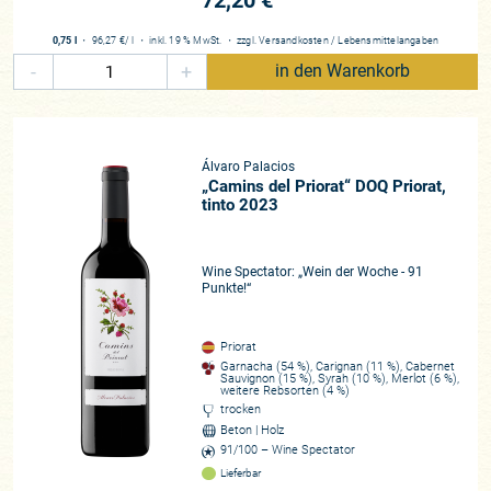
72,20 €
0,75 l
・
96,27 €
/ l
・
inkl. 19 % MwSt.
・
zzgl.
Versandkosten
/
Lebensmittelangaben
-
+
in den Warenkorb
Álvaro Palacios
„Camins del Priorat“ DOQ Priorat,
tinto 2023
Wine Spectator: „Wein der Woche - 91
Punkte!“
Priorat
Garnacha (54 %), Carignan (11 %), Cabernet
Sauvignon (15 %), Syrah (10 %), Merlot (6 %),
weitere Rebsorten (4 %)
trocken
Beton | Holz
91/100 – Wine Spectator
Lieferbar