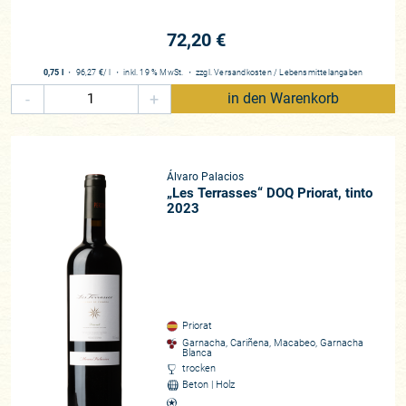
72,20 €
0,75 l
・
96,27 €
/ l
・
inkl. 19 % MwSt.
・
zzgl.
Versandkosten
/
Lebensmittelangaben
-
+
in den Warenkorb
Álvaro Palacios
„Les Terrasses“ DOQ Priorat, tinto
2023
Priorat
Garnacha, Cariñena, Macabeo, Garnacha
Blanca
trocken
Beton | Holz