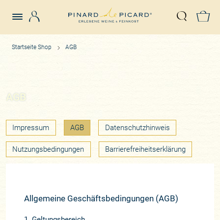
Login
Z
Suche öffn
Startseite Shop
AGB
AGB
Impressum
AGB
Datenschutzhinweis
Nutzungsbedingungen
Barrierefreiheitserklärung
Allgemeine Geschäftsbedingungen (AGB)
1. Geltungsbereich