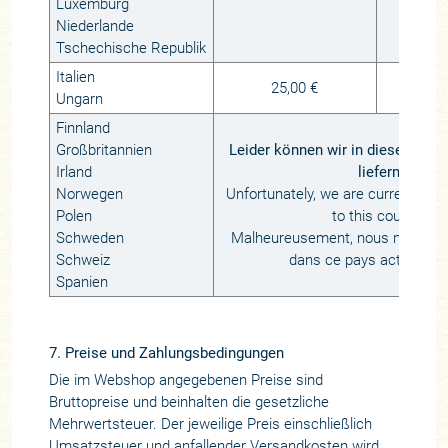
Luxemburg
Niederlande
Tschechische Republik
Italien
25,00 €
1
Ungarn
Finnland
Großbritannien
Leider können wir in dieses Land 
Irland
liefern!
Norwegen
Unfortunately, we are currently una
Polen
to this country!
Schweden
Malheureusement, nous ne pouvon
Schweiz
dans ce pays actuelleme
Spanien
7. Preise und Zahlungsbedingungen
Die im Webshop angegebenen Preise sind
Bruttopreise und beinhalten die gesetzliche
Mehrwertsteuer. Der jeweilige Preis einschließlich
Umsatzsteuer und anfallender Versandkosten wird