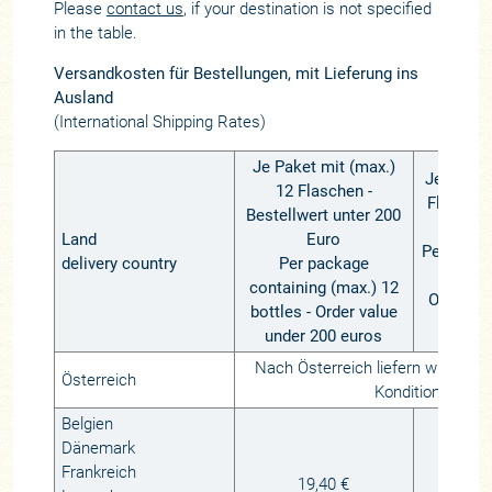
Please
contact us
, if your destination is not specified
in the table.
Versandkosten für Bestellungen, mit Lieferung ins
Ausland
(International Shipping Rates)
Je Paket mit (max.)
Je Paket
12 Flaschen -
Flaschen
Bestellwert unter 200
über
Land
Euro
Per pack
delivery country
Per package
(max.) 
containing (max.) 12
Order va
bottles - Order value
or
under 200 euros
Nach Österreich liefern wir zu i
Österreich
Konditionen!
Belgien
Dänemark
Frankreich
19,40 €
1