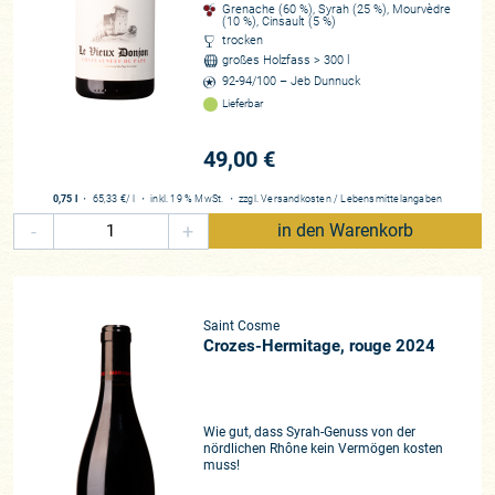
Grenache (60 %), Syrah (25 %), Mourvèdre
(10 %), Cinsault (5 %)
trocken
großes Holzfass > 300 l
92-94/100 – Jeb Dunnuck
Lieferbar
49,00 €
0,75 l
・
65,33 €
/ l
・
inkl. 19 % MwSt.
・
zzgl.
Versandkosten
/
Lebensmittelangaben
-
+
in den Warenkorb
Saint Cosme
Crozes-Hermitage, rouge 2024
Wie gut, dass Syrah-Genuss von der
nördlichen Rhône kein Vermögen kosten
muss!