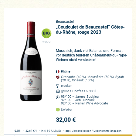
Beaucastel
„Coudoulet de Beaucastel“ Côtes-
du-Rhône, rouge 2023
FR-BIO-01
Muss sich, dank viel Balance und Format,
vor deutlich teureren Châteauneuf-du-Pape-
Weinen nicht verstecken!
Rhône
Grenache (40 %), Mourvèdre (30 %), Syrah
(20 %), Cinsault (10 %)
trocken
großes Holzfass > 300 l
93/100 – James Suckling
92/100 – Jeb Dunnuck
92/100 – Parker Wine Advocate
Lieferbar
32,00 €
0,75 l
・
42,67 €
/ l
・
inkl. 19 % MwSt.
・
zzgl.
Versandkosten
/
Lebensmittelangaben