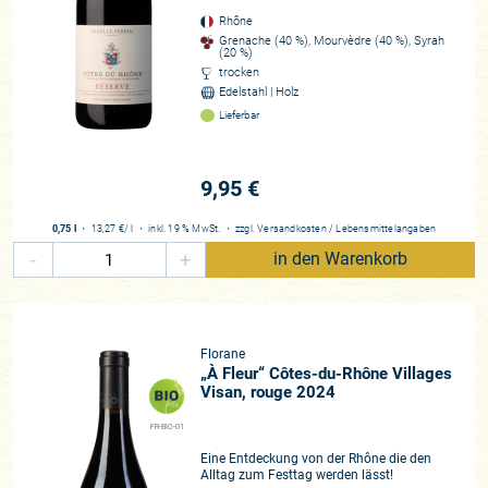
Rhône
Grenache (40 %), Mourvèdre (40 %), Syrah
(20 %)
trocken
Edelstahl | Holz
Lieferbar
9,95 €
0,75 l
・
13,27 €
/ l
・
inkl. 19 % MwSt.
・
zzgl.
Versandkosten
/
Lebensmittelangaben
-
+
in den Warenkorb
Florane
„À Fleur“ Côtes-du-Rhône Villages
Visan, rouge 2024
FR-BIO-01
Eine Entdeckung von der Rhône die den
Alltag zum Festtag werden lässt!