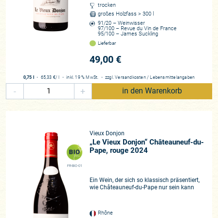
trocken
großes Holzfass > 300 l
91/20 – Weinwisser
97/100 – Revue du Vin de France
95/100 – James Suckling
Lieferbar
49,00 €
0,75 l
・
65,33 €
/ l
・
inkl. 19 % MwSt.
・
zzgl.
Versandkosten
/
Lebensmittelangaben
-
+
in den Warenkorb
Vieux Donjon
„Le Vieux Donjon“ Châteauneuf-du-
Pape, rouge 2024
FR-BIO-01
Ein Wein, der sich so klassisch präsentiert,
wie Châteauneuf-du-Pape nur sein kann
Rhône