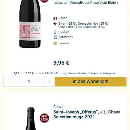
typischen Mineralik der Kieselstein-Böden
Rhône
Syrah (65 %), Grenache Noir (25 %),
Mourvèdre (5 %), Marselan (5 %)
trocken
Betontank
Lieferbar
9,95 €
0,75 l
・
13,27 €
/ l
・
inkl. 19 % MwSt.
・
zzgl.
Versandkosten
/
Lebensmittelangaben
-
+
in den Warenkorb
Chave
Saint-Joseph „Offerus”, J.L. Chave
Selection rouge 2021