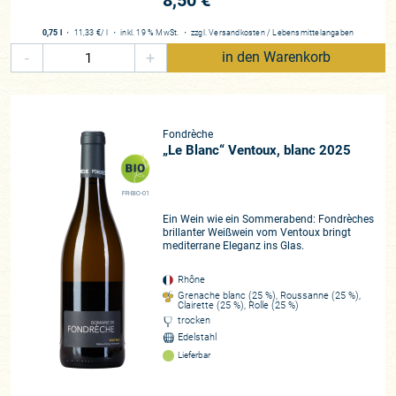
8,50 €
0,75 l
・
11,33 €
/ l
・
inkl. 19 % MwSt.
・
zzgl.
Versandkosten
/
Lebensmittelangaben
-
+
in den Warenkorb
Fondrèche
„Le Blanc“ Ventoux, blanc 2025
FR-BIO-01
Ein Wein wie ein Sommerabend: Fondrèches
brillanter Weißwein vom Ventoux bringt
mediterrane Eleganz ins Glas.
Rhône
Grenache blanc (25 %), Roussanne (25 %),
Clairette (25 %), Rolle (25 %)
trocken
Edelstahl
Lieferbar