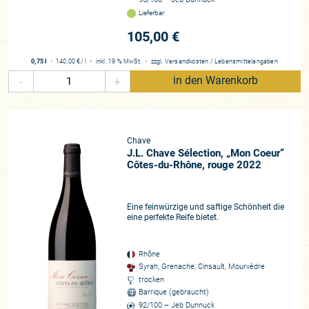
Lieferbar
105,00 €
0,75 l
・
140,00 €
/ l
・
inkl. 19 % MwSt.
・
zzgl.
Versandkosten
/
Lebensmittelangaben
-
+
in den Warenkorb
Chave
J.L. Chave Sélection, „Mon Coeur“
Côtes-du-Rhône, rouge 2022
Eine feinwürzige und saftige Schönheit die
eine perfekte Reife bietet.
Rhône
Syrah, Grenache, Cinsault, Mourvèdre
trocken
Barrique (gebraucht)
92/100 – Jeb Dunnuck