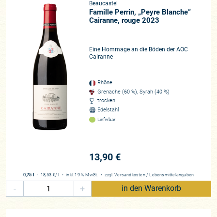
Beaucastel
Famille Perrin, „Peyre Blanche“
Cairanne, rouge 2023
Eine Hommage an die Böden der AOC
Cairanne
Rhône
Grenache (60 %), Syrah (40 %)
trocken
Edelstahl
Lieferbar
13,90 €
0,75 l
・
18,53 €
/ l
・
inkl. 19 % MwSt.
・
zzgl.
Versandkosten
/
Lebensmittelangaben
-
+
in den Warenkorb