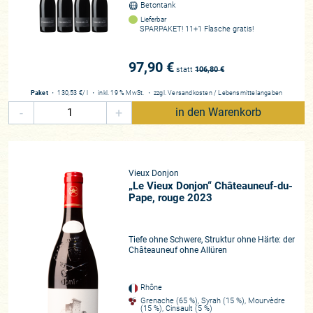
Betontank
Lieferbar
SPARPAKET! 11+1 Flasche gratis!
97,90 €
statt
106,80
€
Paket
・
130,53 €
/ l
・
inkl. 19 % MwSt.
・
zzgl.
Versandkosten
/
Lebensmittelangaben
-
+
in den Warenkorb
Vieux Donjon
„Le Vieux Donjon“ Châteauneuf-du-
Pape, rouge 2023
Tiefe ohne Schwere, Struktur ohne Härte: der
Châteauneuf ohne Allüren
Rhône
Grenache (65 %), Syrah (15 %), Mourvèdre
(15 %), Cinsault (5 %)