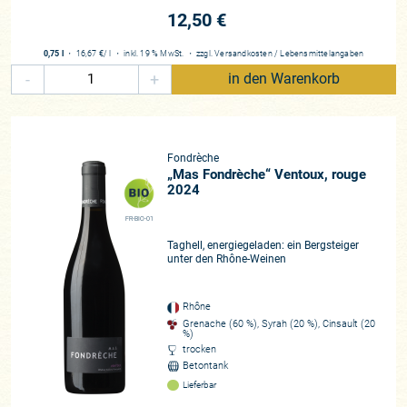
12,50 €
0,75 l
・
16,67 €
/ l
・
inkl. 19 % MwSt.
・
zzgl.
Versandkosten
/
Lebensmittelangaben
-
+
in den Warenkorb
Fondrèche
„Mas Fondrèche“ Ventoux, rouge
2024
FR-BIO-01
Taghell, energiegeladen: ein Bergsteiger
unter den Rhône-Weinen
Rhône
Grenache (60 %), Syrah (20 %), Cinsault (20
%)
trocken
Betontank
Lieferbar