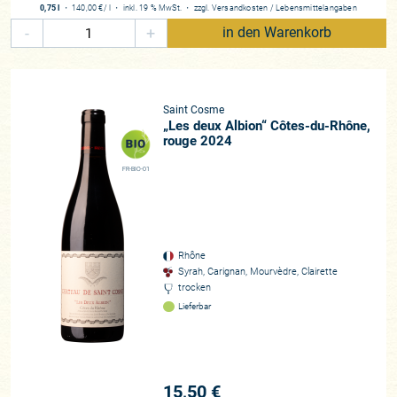
0,75 l
・
140,00 €
/ l
・
inkl. 19 % MwSt.
・
zzgl.
Versandkosten
/
Lebensmittelangaben
-
+
in den Warenkorb
Saint Cosme
„Les deux Albion“ Côtes-du-Rhône,
rouge 2024
FR-BIO-01
Rhône
Syrah, Carignan, Mourvèdre, Clairette
trocken
Lieferbar
15,50 €