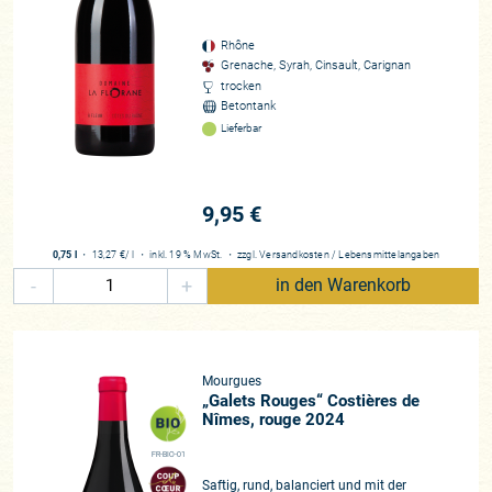
Rhône
Grenache, Syrah, Cinsault, Carignan
trocken
Betontank
Lieferbar
9,95 €
0,75 l
・
13,27 €
/ l
・
inkl. 19 % MwSt.
・
zzgl.
Versandkosten
/
Lebensmittelangaben
-
+
in den Warenkorb
Mourgues
„Galets Rouges“ Costières de
Nîmes, rouge 2024
FR-BIO-01
Saftig, rund, balanciert und mit der