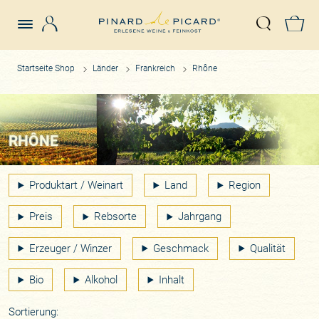
Login
Z
Suche öffn
Startseite Shop
Länder
Frankreich
Rhône
RHÔNE
Produktart / Weinart
Land
Region
Preis
Rebsorte
Jahrgang
Erzeuger / Winzer
Geschmack
Qualität
Bio
Alkohol
Inhalt
Sortierung: