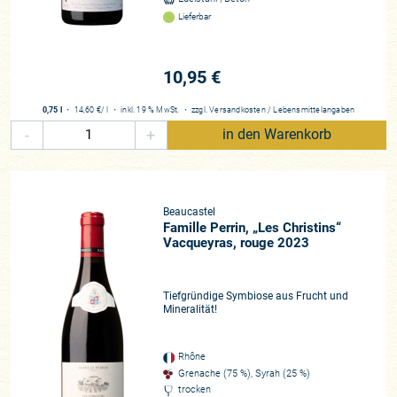
Lieferbar
10,95 €
0,75 l
・
14,60 €
/ l
・
inkl. 19 % MwSt.
・
zzgl.
Versandkosten
/
Lebensmittelangaben
-
+
in den Warenkorb
Beaucastel
Famille Perrin, „Les Christins“
Vacqueyras, rouge 2023
Tiefgründige Symbiose aus Frucht und
Mineralität!
Rhône
Grenache (75 %), Syrah (25 %)
trocken