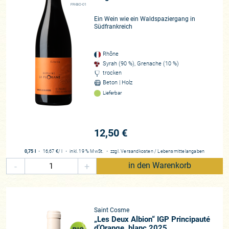
FR-BIO-01
Ein Wein wie ein Waldspaziergang in
Südfrankreich
Rhône
Syrah (90 %), Grenache (10 %)
trocken
Beton | Holz
Lieferbar
12,50 €
0,75 l
・
16,67 €
/ l
・
inkl. 19 % MwSt.
・
zzgl.
Versandkosten
/
Lebensmittelangaben
-
+
in den Warenkorb
Saint Cosme
„Les Deux Albion“ IGP Principauté
d’Orange, blanc 2025