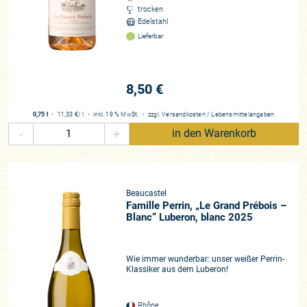
trocken
Edelstahl
Lieferbar
8,50 €
0,75 l
・
11,33 €
/ l
・
inkl. 19 % MwSt.
・
zzgl.
Versandkosten
/
Lebensmittelangaben
-
+
in den Warenkorb
Beaucastel
Famille Perrin, „Le Grand Prébois –
Blanc“ Luberon, blanc 2025
Wie immer wunderbar: unser weißer Perrin-
Klassiker aus dem Luberon!
Rhône