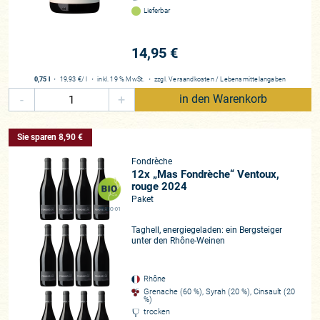
Lieferbar
14,95 €
0,75 l
・
19,93 €
/ l
・
inkl. 19 % MwSt.
・
zzgl.
Versandkosten
/
Lebensmittelangaben
-
+
in den Warenkorb
Sie sparen 8,90 €
Fondrèche
12x „Mas Fondrèche“ Ventoux,
rouge 2024
Paket
FR-BIO-01
Taghell, energiegeladen: ein Bergsteiger
unter den Rhône-Weinen
Rhône
Grenache (60 %), Syrah (20 %), Cinsault (20
%)
trocken