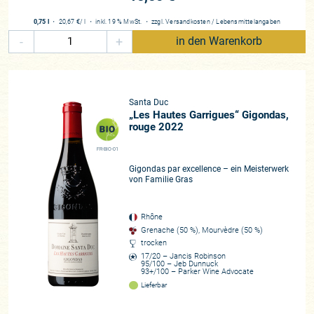
0,75 l
・
20,67 €
/ l
・
inkl. 19 % MwSt.
・
zzgl.
Versandkosten
/
Lebensmittelangaben
-
+
in den Warenkorb
Santa Duc
„Les Hautes Garrigues“ Gigondas,
rouge 2022
FR-BIO-01
Gigondas par excellence – ein Meisterwerk
von Familie Gras
Rhône
Grenache (50 %), Mourvèdre (50 %)
trocken
17/20 – Jancis Robinson
95/100 – Jeb Dunnuck
93+/100 – Parker Wine Advocate
Lieferbar