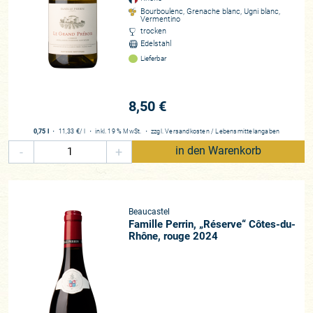
Bourboulenc, Grenache blanc, Ugni blanc,
Vermentino
trocken
Edelstahl
Lieferbar
8,50 €
0,75 l
・
11,33 €
/ l
・
inkl. 19 % MwSt.
・
zzgl.
Versandkosten
/
Lebensmittelangaben
-
+
in den Warenkorb
Beaucastel
Famille Perrin, „Réserve“ Côtes-du-
Rhône, rouge 2024