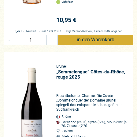
Lieferbar
10,95 €
0,75 l
・
14,60 €
/ l
・
inkl. 19 % MwSt.
・
zzgl.
Versandkosten
/
Lebensmittelangaben
-
+
in den Warenkorb
Brunel
„Sommelongue“ Côtes-du-Rhône,
rouge 2025
Fruchtbetonter Charme: Die Cuvée
„Sommelongue“ der Domaine Brunel
spiegelt das entspannte Lebensgefühl in
Südfrankreich
Rhône
Grenache (85 %), Syrah (5 %), Mourvèdre (5
%), Cinsault (5 %)
trocken
Edelstahl | Beton