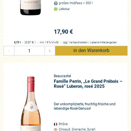
großes Holzfass > 300 l
Lieferbar
17,90 €
0,75 l
・
23,87 €
/ l
・
inkl. 19 % MwSt.
・
zzgl.
Versandkosten
/
Lebensmittelangaben
-
+
in den Warenkorb
Beaucastel
Famille Perrin, „Le Grand Prébois –
Rosé“ Luberon, rosé 2025
Der unkomplizierte, fruchtig-frische und
lebendige Rosé-Genuss!
Rhône
Cinsault, Grenache, Syrah