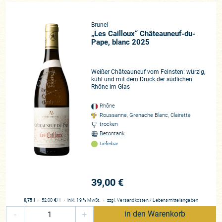
Brunel
„Les Cailloux“ Châteauneuf-du-
Pape, blanc 2025
Weißer Châteauneuf vom Feinsten: würzig,
kühl und mit dem Druck der südlichen
Rhône im Glas
Rhône
Roussanne, Grenache Blanc, Clairette
trocken
Betontank
Lieferbar
39,00 €
0,75 l
・
52,00 €
/ l
・
inkl. 19 % MwSt.
・
zzgl.
Versandkosten
/
Lebensmittelangaben
-
+
in den Warenkorb