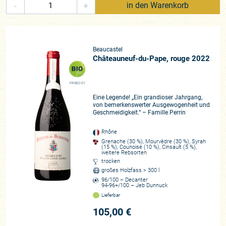
-
+
in den Warenkorb
Beaucastel
Châteauneuf-du-Pape, rouge 2022
FR-BIO-01
Eine Legende! „Ein grandioser Jahrgang,
von bemerkenswerter Ausgewogenheit und
Geschmeidigkeit.“ – Famille Perrin
Rhône
Grenache (30 %), Mourvèdre (30 %), Syrah
(15 %), Counoise (10 %), Cinsault (5 %),
weitere Rebsorten
trocken
großes Holzfass > 300 l
96/100 – Decanter
94-96+/100 – Jeb Dunnuck
Lieferbar
105,00 €