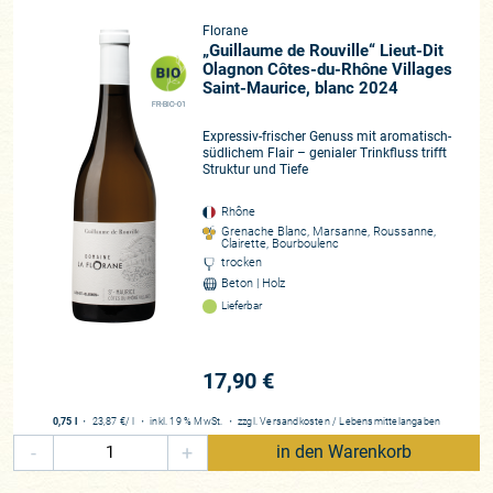
Florane
„Guillaume de Rouville“ Lieut-Dit
Olagnon Côtes-du-Rhône Villages
Saint-Maurice, blanc 2024
FR-BIO-01
Expressiv-frischer Genuss mit aromatisch-
südlichem Flair – genialer Trinkfluss trifft
Struktur und Tiefe
Rhône
Grenache Blanc, Marsanne, Roussanne,
Clairette, Bourboulenc
trocken
Beton | Holz
Lieferbar
17,90 €
0,75 l
・
23,87 €
/ l
・
inkl. 19 % MwSt.
・
zzgl.
Versandkosten
/
Lebensmittelangaben
-
+
in den Warenkorb