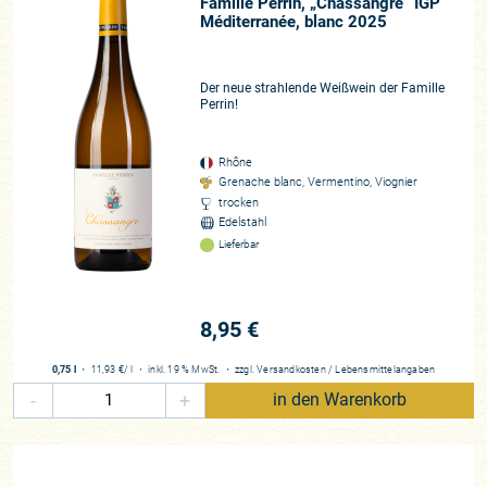
Famille Perrin, „Chassangre“ IGP
Méditerranée, blanc 2025
Der neue strahlende Weißwein der Famille
Perrin!
Rhône
Grenache blanc, Vermentino, Viognier
trocken
Edelstahl
Lieferbar
8,95 €
0,75 l
・
11,93 €
/ l
・
inkl. 19 % MwSt.
・
zzgl.
Versandkosten
/
Lebensmittelangaben
-
+
in den Warenkorb