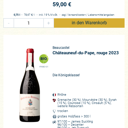
59,00 €
0,75 l
・
78,67 €
/ l
・
inkl. 19 % MwSt.
・
zzgl.
Versandkosten
/
Lebensmittelangaben
-
+
in den Warenkorb
Beaucastel
Châteauneuf-du-Pape, rouge 2023
FR-BIO-01
Die Königsklasse!
Rhône
Grenache (30 %), Mourvèdre (30 %), Syrah
(15 %), Counoise (10 %), Cinsault (5 %),
weitere Rebsorten
trocken
großes Holzfass > 300 l
97/100 – James Suckling
96/100 – Decanter
96/100 – Jeb Dunnuck