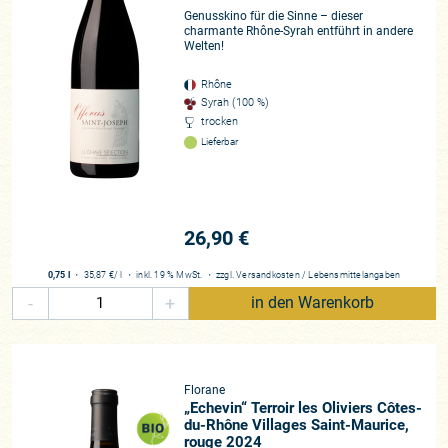
Genusskino für die Sinne – dieser
charmante Rhône-Syrah entführt in andere
Welten!
Rhône
Syrah (100 %)
trocken
Lieferbar
26,90 €
0,75 l
・
35,87 €
/ l
・
inkl. 19 % MwSt.
・
zzgl.
Versandkosten
/
Lebensmittelangaben
-
+
in den Warenkorb
Florane
„Echevin“ Terroir les Oliviers Côtes-
du-Rhône Villages Saint-Maurice,
rouge 2024