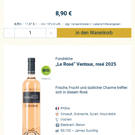
8,90 €
0,75 l
・
11,87 €
/ l
・
inkl. 19 % MwSt.
・
zzgl.
Versandkosten
/
Lebensmittelangaben
-
+
in den Warenkorb
Fondrèche
„Le Rosé“ Ventoux, rosé 2025
FR-BIO-01
Frische, Frucht und südlicher Charme treffen
sich in diesem Rosé.
Rhône
Cinsault, Grenache, Syrah, Mourvèdre
trocken
Edelstahl | Beton
93/100 – James Suckling