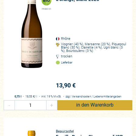
FR-BIO-01
Rhône
Viognier (40 %), Marsanne (20 %), Piquepoul
Blanc (30 %), Clairette (4 %), Ugni blanc (3
%), Bourboulenc (3 %)
trocken
Lieferbar
13,90 €
0,75 l
・
18,53 €
/ l
・
inkl. 19 % MwSt.
・
zzgl.
Versandkosten
/
Lebensmittelangaben
-
+
in den Warenkorb
Beaucastel