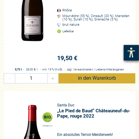
Rhône
Mourvèdre (55 %), Cinsault (20 %), Marselan
(10 %), Syrah (10 %), Grenache (5 %)
brut nature
Lieferbar
19,50 €
0,75 l
・
26,00 €
/ l
・
inkl. 19 % MwSt.
・
zzgl.
Versandkosten
/
Lebensmittelangaben
-
+
in den Warenkorb
Santa Duc
„Le Pied de Baud“ Châteauneuf-du-
Pape, rouge 2022
FR-BIO-01
Ein absolutes Terroir-Meisterwerk!