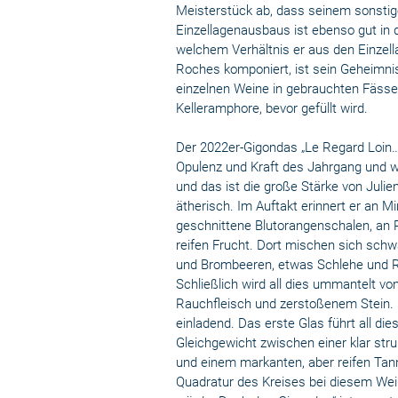
Meisterstück ab, dass seinem sonstige
Einzellagenausbaus ist ebenso gut in
welchem Verhältnis er aus den Einzella
Roches komponiert, ist sein Geheimni
einzelnen Weine in gebrauchten Fässern
Kelleramphore, bevor gefüllt wird.
Der 2022er-Gigondas „Le Regard Loin…“ 
Opulenz und Kraft des Jahrgang und w
und das ist die große Stärke von Julien
ätherisch. Im Auftakt erinnert er an M
geschnittene Blutorangenschalen, an R
reifen Frucht. Dort mischen sich sch
und Brombeeren, etwas Schlehe und R
Schließlich wird all dies ummantelt v
Rauchfleisch und zerstoßenem Stein. D
einladend. Das erste Glas führt all d
Gleichgewicht zwischen einer klar stru
und einem markanten, aber reifen Tann
Quadratur des Kreises bei diesem Wein