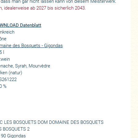
, dass man gar nicht lassen kann von diesem Meisterwerk.
n, idealerweise ab 2027 bis sicherlich 2043.
WNLOAD Datenblatt
nkreich
ône
maine des Bosquets - Gigondas
5 l
twein
nache, Syrah, Mourvèdre
ken (natur)
S261222
0 %
C LES BOSQUETS DOM DOMAINE DES BOSQUETS
S BOSQUETS 2
190 Gigondas