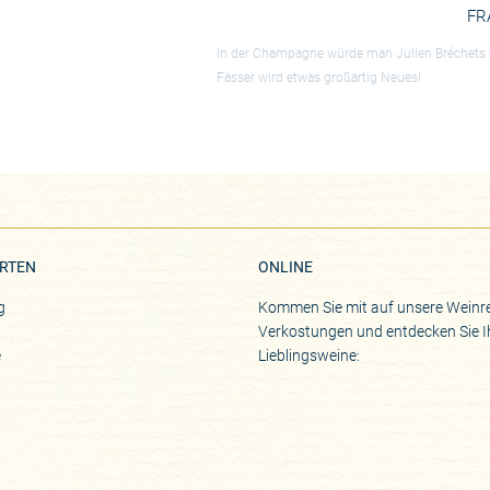
FR
In der Champagne würde man Julien Bréchets G
Fässer wird etwas großartig Neues!
RTEN
ONLINE
g
Kommen Sie mit auf unsere Weinre
Verkostungen und entdecken Sie I
e
Lieblingsweine: