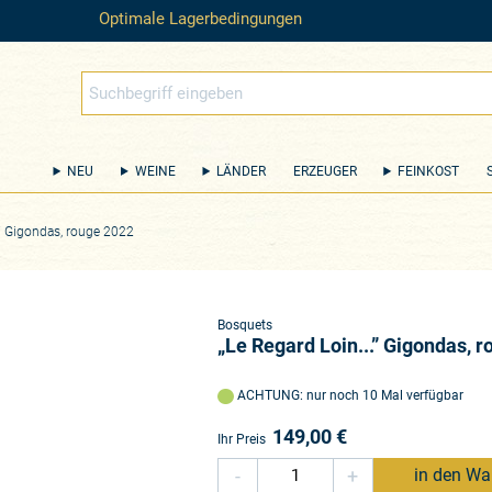
Optimale Lagerbedingungen
NEU
WEINE
LÄNDER
ERZEUGER
FEINKOST
.” Gigondas, rouge 2022
Bosquets
„Le Regard Loin...” Gigondas, 
ACHTUNG: nur noch 10 Mal verfügbar
149,00
€
Ihr Preis
-
+
in den Wa