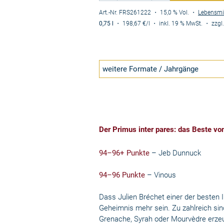
Art.-Nr. FRS261222
・ 15,0 % Vol.
・
Lebensmi
0,75 l
・
198,67 €
/l
・
inkl. 19 % MwSt.
・
zzgl
weitere Formate / Jahrgänge
Der Primus inter pares: das Beste vo
94–96+ Punkte
–
Jeb Dunnuck
94–96 Punkte
–
Vinous
Dass Julien Bréchet einer der besten I
Geheimnis mehr sein. Zu zahlreich sin
Grenache, Syrah oder Mourvèdre erzeugt