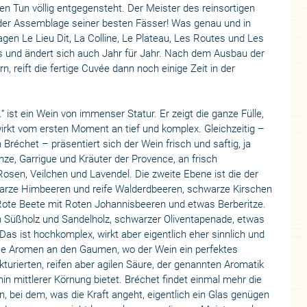
n Tun völlig entgegensteht. Der Meister des reinsortigen
 der Assemblage seiner besten Fässer! Was genau und in
gen Le Lieu Dit, La Colline, Le Plateau, Les Routes und Les
s und ändert sich auch Jahr für Jahr. Nach dem Ausbau der
, reift die fertige Cuvée dann noch einige Zeit in der
ist ein Wein von immenser Statur. Er zeigt die ganze Fülle,
irkt vom ersten Moment an tief und komplex. Gleichzeitig –
 Bréchet – präsentiert sich der Wein frisch und saftig, ja
inze, Garrigue und Kräuter der Provence, an frisch
osen, Veilchen und Lavendel. Die zweite Ebene ist die der
warze Himbeeren und reife Walderdbeeren, schwarze Kirschen
ote Beete mit Roten Johannisbeeren und etwas Berberitze.
on Süßholz und Sandelholz, schwarzer Oliventapenade, etwas
as ist hochkomplex, wirkt aber eigentlich eher sinnlich und
iese Aromen an den Gaumen, wo der Wein ein perfektes
kturierten, reifen aber agilen Säure, der genannten Aromatik
in mittlerer Körnung bietet. Bréchet findet einmal mehr die
, bei dem, was die Kraft angeht, eigentlich ein Glas genügen