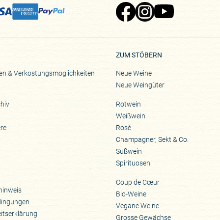
Zu Pinard's Facebook-Seite
Zu Pinard's Instagram-Seite
Zu Pinard's YouTube-S
ZUM STÖBERN
en & Verkostungsmöglichkeiten
Neue Weine
Neue Weingüter
hiv
Rotwein
Weißwein
ere
Rosé
Champagner, Sekt & Co.
Süßwein
Spirituosen
Coup de Cœur
hinweis
Bio-Weine
dingungen
Vegane Weine
eitserklärung
Grosse Gewächse