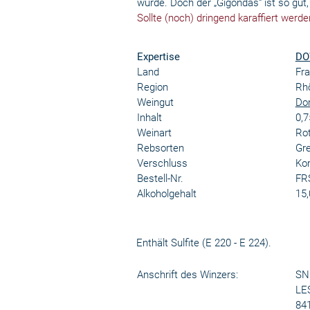
würde. Doch der „Gigondas“ ist so gut
Sollte (noch) dringend karaffiert werde
Expertise
DO
Land
Fra
Region
Rh
Weingut
Do
Inhalt
0,7
Weinart
Ro
Rebsorten
Gre
Verschluss
Kor
Bestell-Nr.
FR
Alkoholgehalt
15,
Enthält Sulfite (E 220 - E 224).
Anschrift des Winzers:
SN
LE
84