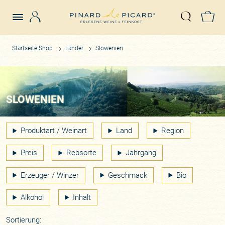
Login
Z
Suche öffn
Startseite Shop
Länder
Slowenien
SLOWENIEN
Produktart / Weinart
Land
Region
Preis
Rebsorte
Jahrgang
Erzeuger / Winzer
Geschmack
Bio
Alkohol
Inhalt
Sortierung: