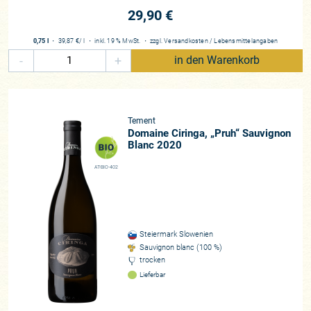
29,90 €
0,75 l
・
39,87 €
/ l
・
inkl. 19 % MwSt.
・
zzgl.
Versandkosten
/
Lebensmittelangaben
-
+
in den Warenkorb
Tement
Domaine Ciringa, „Pruh“ Sauvignon
Blanc 2020
AT-BIO-402
Steiermark Slowenien
Sauvignon blanc (100 %)
trocken
Lieferbar