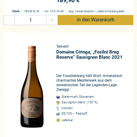
189,90 €
Stück
・
189,90 €
/ St.
・
inkl. 19 % MwSt.
・
zzgl.
Versandkosten
/
Lebensmittelangaben
-
+
in den Warenkorb
Tement
Domaine Ciringa, „Fosilni Breg
Reserve“ Sauvignon Blanc 2021
Der Fossilienberg hält Wort: mineralisch-
charmantes Meisterwerk aus dem
slowenischen Teil der Legenden-Lage
Zieregg!
Steiermark Slowenien
Sauvignon blanc (100 %)
trocken
93/100 – Falstaff
Lieferbar