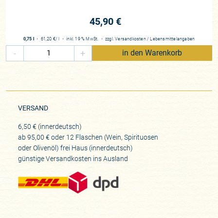
45,90 €
0,75 l
・
61,20 €
/ l
・
inkl. 19 % MwSt.
・
zzgl.
Versandkosten
/
Lebensmittelangaben
-
+
in den Warenkorb
VERSAND
6,50 € (innerdeutsch)
ab 95,00 € oder 12 Flaschen (Wein, Spirituosen
oder Olivenöl) frei Haus (innerdeutsch)
günstige Versandkosten ins Ausland