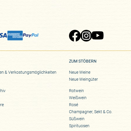
Zu Pinard's Facebook-Seite
Zu Pinard's Instagram-Seite
Zu Pinard's YouTube-S
ZUM STÖBERN
en & Verkostungsmöglichkeiten
Neue Weine
Neue Weingüter
hiv
Rotwein
Weißwein
ere
Rosé
Champagner, Sekt & Co.
Süßwein
Spirituosen