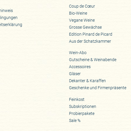
Coup de Cœur
hinweis
Bio-Weine
dingungen
Vegane Weine
eitserklärung
Grosse Gewächse
Edition Pinard de Picard
Aus der Schatzkammer
Wein-Abo
Gutscheine & Weinabende
Accessoires
Gläser
Dekanter & Karaffen
Geschenke und Firmenpräsente
Feinkost
Subskriptionen
Probierpakete
Sale %