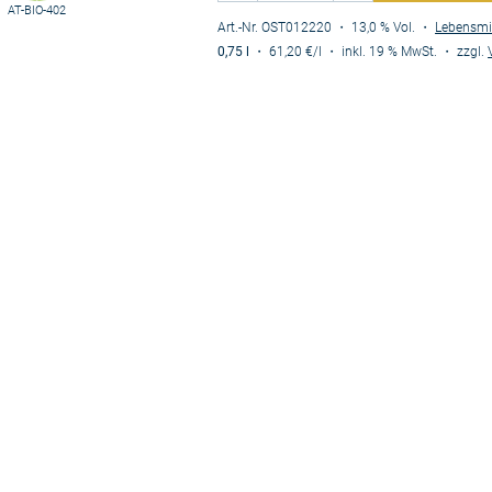
AT-BIO-402
Art.-Nr. OST012220
・ 13,0 % Vol.
・
Lebensmi
0,75 l
・
61,20 €
/l
・
inkl. 19 % MwSt.
・
zzgl.