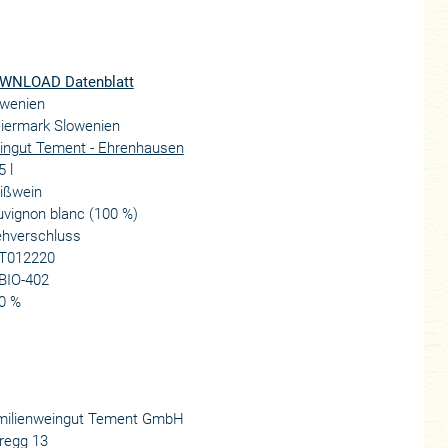
WNLOAD Datenblatt
owenien
iermark Slowenien
ingut Tement - Ehrenhausen
5 l
ißwein
vignon blanc (100 %)
ehverschluss
T012220
BIO-402
0 %
milienweingut Tement GmbH
regg 13