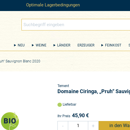
Optimale Lagerbedingungen
NEU
WEINE
LÄNDER
ERZEUGER
FEINKOST
ruh“ Sauvignon Blanc 2020
Tement
Domaine Ciringa, „Pruh“ Sauvi
Lieferbar
45,90
€
Ihr Preis
-
+
in den Wa