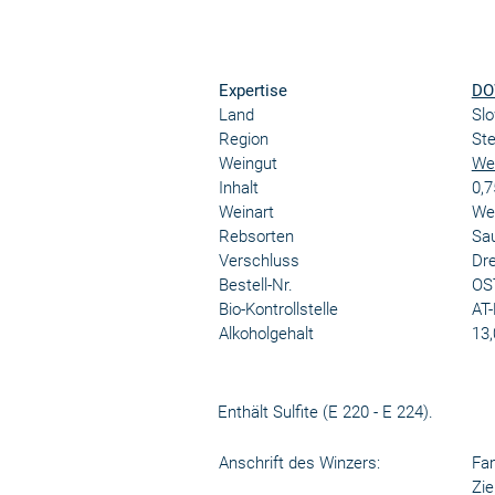
Expertise
DO
Land
Sl
Region
Ste
Weingut
We
Inhalt
0,7
Weinart
We
Rebsorten
Sau
Verschluss
Dr
Bestell-Nr.
OS
Bio-Kontrollstelle
AT-
Alkoholgehalt
13,
Enthält Sulfite (E 220 - E 224).
Anschrift des Winzers:
Fa
Zie