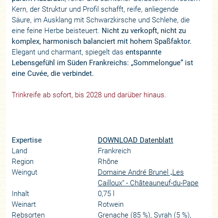
Kern, der Struktur und Profil schafft, reife, anliegende
Säure, im Ausklang mit Schwarzkirsche und Schlehe, die
eine feine Herbe beisteuert.
Nicht zu verkopft, nicht zu
komplex, harmonisch balanciert mit hohem Spaßfaktor.
Elegant und charmant, spiegelt das
entspannte
Lebensgefühl im Süden Frankreichs: „Sommelongue“ ist
eine Cuvée, die verbindet.
Trinkreife ab sofort, bis 2028 und darüber hinaus.
Expertise
DOWNLOAD Datenblatt
Land
Frankreich
Region
Rhône
Weingut
Domaine André Brunel „Les
Cailloux“ - Châteauneuf-du-Pape
Inhalt
0,75 l
Weinart
Rotwein
Rebsorten
Grenache (85 %), Syrah (5 %),