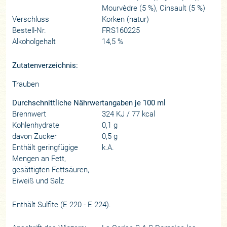
Mourvèdre (5 %), Cinsault (5 %)
Verschluss
Korken (natur)
Bestell-Nr.
FRS160225
Alkoholgehalt
14,5 %
Zutatenverzeichnis:
Trauben
Durchschnittliche Nährwertangaben je 100 ml
Brennwert
324 KJ / 77 kcal
Kohlenhydrate
0,1 g
davon Zucker
0,5 g
Enthält geringfügige
k.A.
Mengen an Fett,
gesättigten Fettsäuren,
Eiweiß und Salz
Enthält Sulfite (E 220 - E 224).