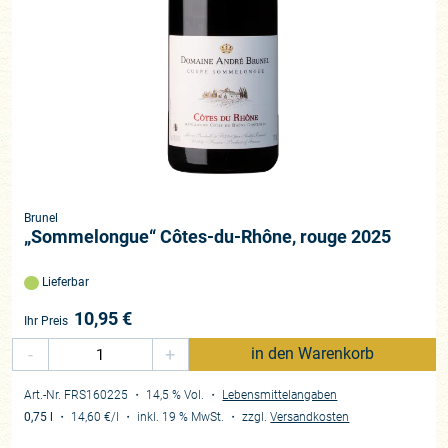
Brunel
„Sommelongue“ Côtes-du-Rhône, rouge 2025
Lieferbar
10,95
€
Ihr Preis
-
+
in den Warenkorb
Art.-Nr. FRS160225
・ 14,5 % Vol.
・
Lebensmittelangaben
0,75 l
・
14,60 €
/l
・
inkl. 19 % MwSt.
・
zzgl.
Versandkosten