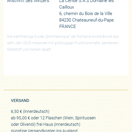
Anschrift des Winzers:
La Cerise S.A.S Domaine les
Cailloux
6, chemin du Bois de la Ville
84230 Chateauneuf-du-Pape
FRANCE
Die warmherzige Cuvée „Sommelongue“ der Domaine André Brunel aus
dem Jahr 2025 imponiert mit großzügiger Frucht-Aromatik, samtenem
Gerbstoff und hohem Spaßf
VERSAND
6,50 € (innerdeutsch)
ab 95,00 € oder 12 Flaschen (Wein, Spirituosen
oder Olivenöl) frei Haus (innerdeutsch)
günstige Versandkosten ins Ausland