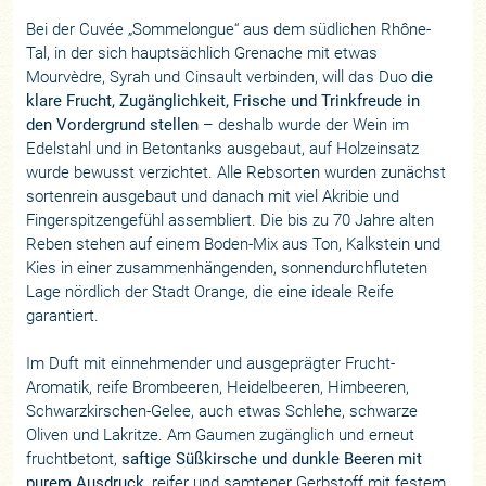
Bei der Cuvée „Sommelongue“ aus dem südlichen Rhône-
Tal, in der sich hauptsächlich Grenache mit etwas
Mourvèdre, Syrah und Cinsault verbinden, will das Duo
die
klare Frucht, Zugänglichkeit, Frische und Trinkfreude in
den Vordergrund stellen
– deshalb wurde der Wein im
Edelstahl und in Betontanks ausgebaut, auf Holzeinsatz
wurde bewusst verzichtet. Alle Rebsorten wurden zunächst
sortenrein ausgebaut und danach mit viel Akribie und
Fingerspitzengefühl assembliert. Die bis zu 70 Jahre alten
Reben stehen auf einem Boden-Mix aus Ton, Kalkstein und
Kies in einer zusammenhängenden, sonnendurchfluteten
Lage nördlich der Stadt Orange, die eine ideale Reife
garantiert.
Im Duft mit einnehmender und ausgeprägter Frucht-
Aromatik, reife Brombeeren, Heidelbeeren, Himbeeren,
Schwarzkirschen-Gelee, auch etwas Schlehe, schwarze
Oliven und Lakritze. Am Gaumen zugänglich und erneut
fruchtbetont,
saftige Süßkirsche und dunkle Beeren mit
purem Ausdruck
, reifer und samtener Gerbstoff mit festem