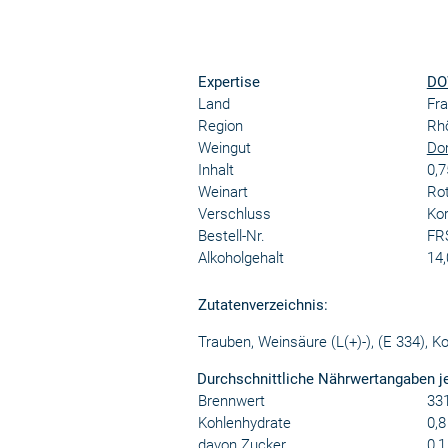
Expertise
DO
Land
Fra
Region
Rh
Weingut
Do
Inhalt
0,7
Weinart
Ro
Verschluss
Kor
Bestell-Nr.
FR
Alkoholgehalt
14,
Zutatenverzeichnis:
Trauben, Weinsäure (L(+)-), (E 334), K
Durchschnittliche Nährwertangaben j
Brennwert
331
Kohlenhydrate
0,8
davon Zucker
0,1