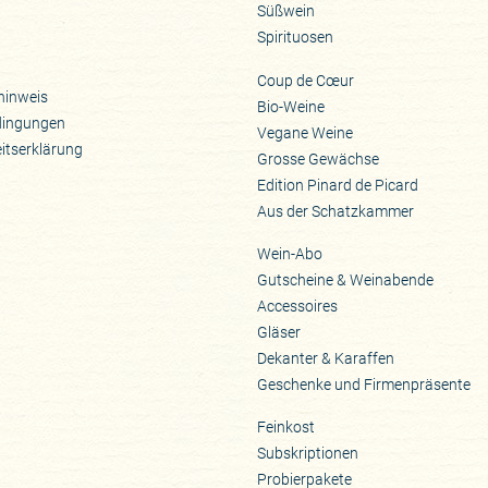
Süßwein
Spirituosen
Coup de Cœur
hinweis
Bio-Weine
dingungen
Vegane Weine
eitserklärung
Grosse Gewächse
Edition Pinard de Picard
Aus der Schatzkammer
Wein-Abo
Gutscheine & Weinabende
Accessoires
Gläser
Dekanter & Karaffen
Geschenke und Firmenpräsente
Feinkost
Subskriptionen
Probierpakete