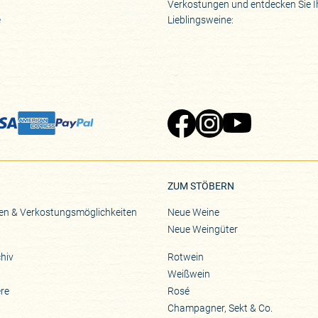
Verkostungen und entdecken Sie I
e
Lieblingsweine:
Zu Pinard's Facebook-Seite
Zu Pinard's Instagram-Seite
Zu Pinard's YouTube-S
ZUM STÖBERN
en & Verkostungsmöglichkeiten
Neue Weine
Neue Weingüter
hiv
Rotwein
Weißwein
ere
Rosé
Champagner, Sekt & Co.