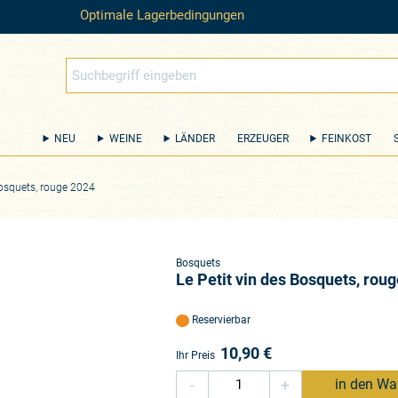
Optimale Lagerbedingungen
NEU
WEINE
LÄNDER
ERZEUGER
FEINKOST
Bosquets, rouge 2024
Bosquets
Le Petit vin des Bosquets, rou
Reservierbar
10,90
€
Ihr Preis
-
+
in den Wa