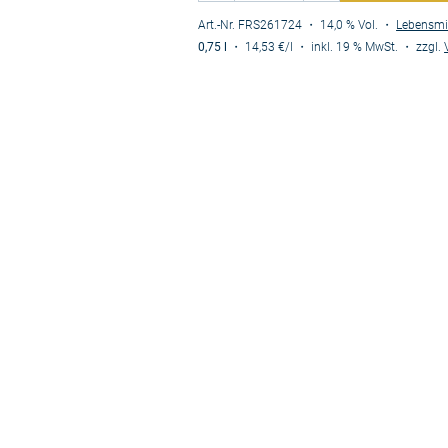
Art.-Nr. FRS261724
・ 14,0 % Vol.
・
Lebensmi
0,75 l
・
14,53 €
/l
・
inkl. 19 % MwSt.
・
zzgl.