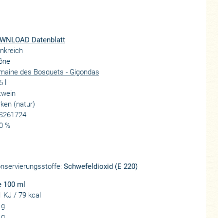
WNLOAD Datenblatt
nkreich
ône
maine des Bosquets - Gigondas
5 l
twein
ken (natur)
S261724
0 %
onservierungsstoffe:
Schwefeldioxid (E 220)
e 100 ml
 KJ / 79 kcal
 g
 g