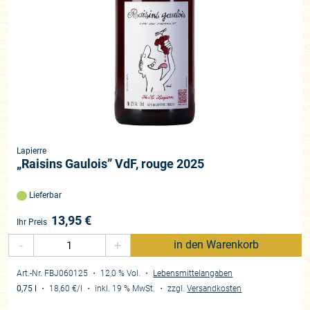
Lapierre
„Raisins Gaulois” VdF, rouge 2025
Lieferbar
13,95
€
Ihr Preis
-
+
in den Warenkorb
Art.-Nr. FBJ060125
・ 12,0 % Vol.
・
Lebensmittelangaben
0,75 l
・
18,60 €
/l
・
inkl. 19 % MwSt.
・
zzgl.
Versandkosten