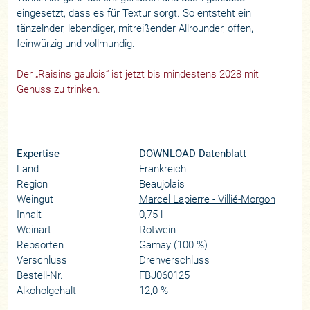
eingesetzt, dass es für Textur sorgt. So entsteht ein
tänzelnder, lebendiger, mitreißender Allrounder, offen,
feinwürzig und vollmundig.
Der „Raisins gaulois“ ist jetzt bis mindestens 2028 mit
Genuss zu trinken.
Expertise
DOWNLOAD Datenblatt
Land
Frankreich
Region
Beaujolais
Weingut
Marcel Lapierre - Villié-Morgon
Inhalt
0,75 l
Weinart
Rotwein
Rebsorten
Gamay (100 %)
Verschluss
Drehverschluss
Bestell-Nr.
FBJ060125
Alkoholgehalt
12,0 %