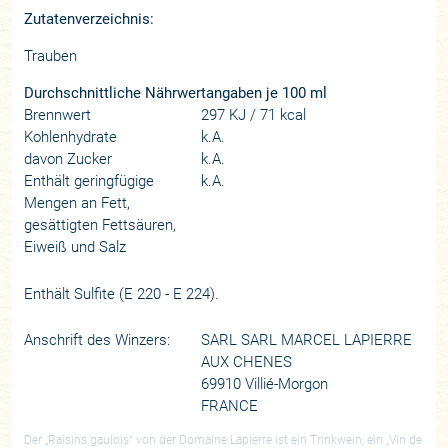
Zutatenverzeichnis:
Trauben
Durchschnittliche Nährwertangaben je 100 ml
Brennwert
297 KJ / 71 kcal
Kohlenhydrate
k.A.
davon Zucker
k.A.
Enthält geringfügige
k.A.
Mengen an Fett,
gesättigten Fettsäuren,
Eiweiß und Salz
Enthält Sulfite (E 220 - E 224).
Anschrift des Winzers:
SARL SARL MARCEL LAPIERRE
AUX CHENES
69910 Villié-Morgon
FRANCE
Der „Raisins gaulois“ von der Domaine Lapierre ist ein Trinkwein, ein „Vin de