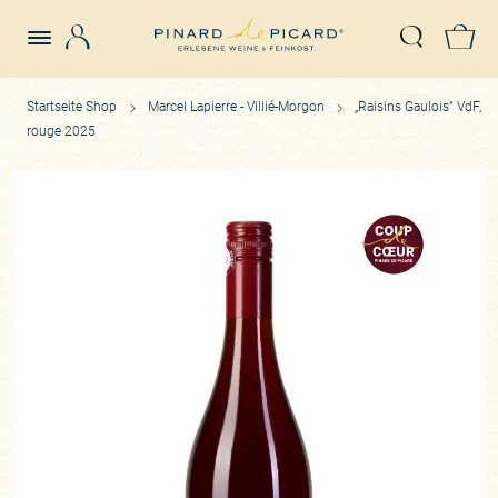
Login
Z
Suche öffn
Startseite Shop
Marcel Lapierre - Villié-Morgon
„Raisins Gaulois” VdF,
rouge 2025