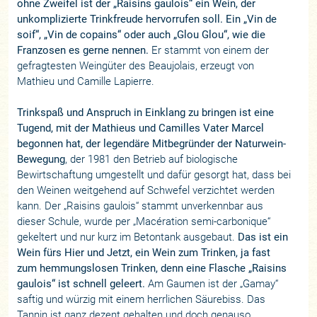
ohne Zweifel ist der „Raisins gaulois“ ein Wein, der
unkomplizierte Trinkfreude hervorrufen soll. Ein „Vin de
soif“, „Vin de copains“ oder auch „Glou Glou“, wie die
Franzosen es gerne nennen.
Er stammt von einem der
gefragtesten Weingüter des Beaujolais, erzeugt von
Mathieu und Camille Lapierre.
Trinkspaß und Anspruch in Einklang zu bringen ist eine
Tugend, mit der Mathieus und Camilles Vater Marcel
begonnen hat, der legendäre Mitbegründer der Naturwein-
Bewegung
, der 1981 den Betrieb auf biologische
Bewirtschaftung umgestellt und dafür gesorgt hat, dass bei
den Weinen weitgehend auf Schwefel verzichtet werden
kann. Der „Raisins gaulois“ stammt unverkennbar aus
dieser Schule, wurde per „Macération semi-carbonique“
gekeltert und nur kurz im Betontank ausgebaut.
Das ist ein
Wein fürs Hier und Jetzt, ein Wein zum Trinken, ja fast
zum hemmungslosen Trinken, denn eine Flasche „Raisins
gaulois“ ist schnell geleert.
Am Gaumen ist der „Gamay“
saftig und würzig mit einem herrlichen Säurebiss. Das
Tannin ist ganz dezent gehalten und doch genauso