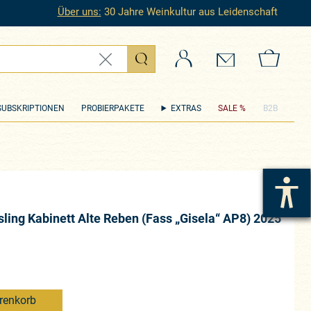
Über uns:
30 Jahre Weinkultur aus Leidenschaft
Login
Kontakt
Zum 
SUBSKRIPTIONEN
PROBIERPAKETE
EXTRAS
SALE %
B2B
ling Kabinett Alte Reben (Fass „Gisela“ AP8) 2025
renkorb