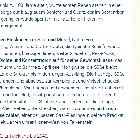
 bis zu 100 Jahre alten, wurzelechten Reben stehen in einer
sbergs auf blaugrauem Schiefer und Quarz, der im September
gering, er wurde spontan mit natürlichen Hefen im
d ausgebaut.
hen Rieslingen der Saar und Mosel,
Noten von
zig, Wiesen- und Gartenkräuter, die typische Schieferwürze
itrusnoten, knackige Birnen, weiße Grapefruit, Peka-Nuss,
ichte und Konzentration auf für seine Gewichtsklasse,
das
bfrucht und Schmelz, Aprikose, Honigwabe, die Süße bleibt
tzt die Struktur bis in den langen Ausklang. Die fruchtige Süße
efangen und abgelöst, zur Komplexität und Vielschichtigkeit
Phenole bei. Wirkt seriös und erwachsen und strahlt dabei mit
ff und tänzelnd, grazil, puristisch und doch beeindruckend
e Intensität einer Spätlese, aber verliert nie die lässige,
ie Alten Reben unterstreichen, warum
Johannes und Erich
se zählen,
einer der besten Saar-Rieslinge in seinem Prädikat
eit Jahren unser Ikonen-Wein von Falkenstein!
0, Entwicklung bis 2040.