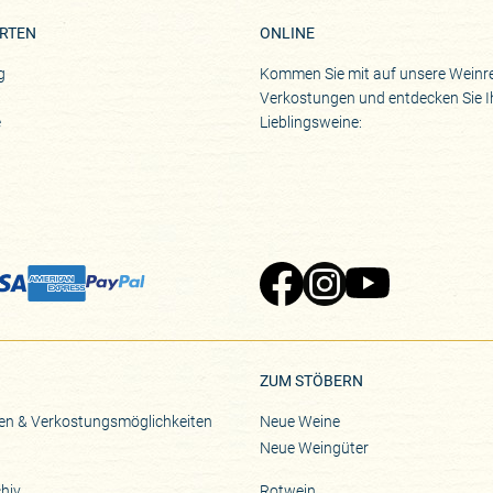
RTEN
ONLINE
g
Kommen Sie mit auf unsere Weinre
Verkostungen und entdecken Sie I
e
Lieblingsweine:
Zu Pinard's Facebook-Seite
Zu Pinard's Instagram-Seite
Zu Pinard's YouTube-S
ZUM STÖBERN
en & Verkostungsmöglichkeiten
Neue Weine
Neue Weingüter
hiv
Rotwein