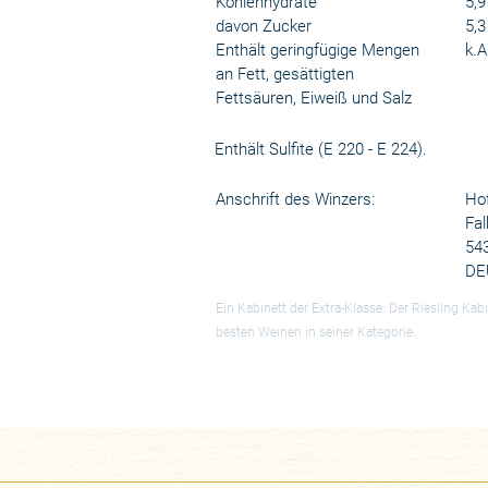
Kohlenhydrate
5,9
davon Zucker
5,3
Enthält geringfügige Mengen
k.A
an Fett, gesättigten
Fettsäuren, Eiweiß und Salz
Enthält Sulfite (E 220 - E 224).
Anschrift des Winzers:
Hof
Fal
54
DE
Ein Kabinett der Extra-Klasse: Der Riesling K
besten Weinen in seiner Kategorie.