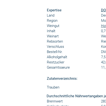
Expertise
DO
Land
De
Region
Mos
Weingut
Hof
Inhalt
0,7
Weinart
We
Rebsorten
Rie
Verschluss
Kor
Bestell-Nr.
DM
Alkoholgehalt
7,5
Restzucker
42,
Gesamtsaeure
11,
Zutatenverzeichnis:
Trauben
Durchschnittliche Nährwertangaben j
Brennwert
283