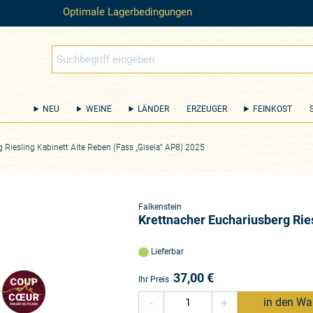
Optimale Lagerbedingungen
NEU
WEINE
LÄNDER
ERZEUGER
FEINKOST
 Riesling Kabinett Alte Reben (Fass „Gisela“ AP8) 2025
Falkenstein
Krettnacher Euchariusberg Ries
Lieferbar
37,00
€
Ihr Preis
-
+
in den Wa