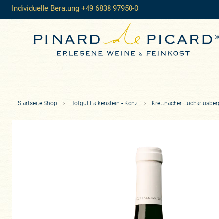
Individuelle Beratung +49 6838 97950-0
Startseite Shop
Hofgut Falkenstein - Konz
Krettnacher Euchariusberg