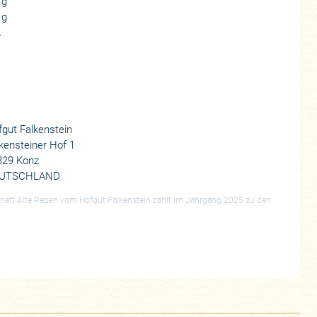
 g
 g
.
gut Falkenstein
kensteiner Hof 1
329 Konz
UTSCHLAND
abinett Alte Reben vom Hofgut Falkenstein zählt im Jahrgang 2025 zu den