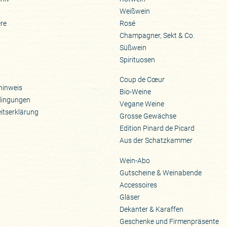
Weißwein
ere
Rosé
Champagner, Sekt & Co.
Süßwein
Spirituosen
Coup de Cœur
hinweis
Bio-Weine
dingungen
Vegane Weine
eitserklärung
Grosse Gewächse
Edition Pinard de Picard
Aus der Schatzkammer
Wein-Abo
Gutscheine & Weinabende
Accessoires
Gläser
Dekanter & Karaffen
Geschenke und Firmenpräsente