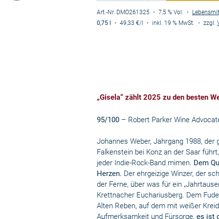
Art.-Nr. DMO261325
・ 7,5 % Vol.
・
Lebensmit
0,75 l
・
49,33 €
/l
・
inkl. 19 % MwSt.
・
zzgl.
„Gisela“ zählt 2025 zu den besten Wei
95/100
– Robert Parker Wine Advocat
Johannes Weber, Jahrgang 1988, der 
Falkenstein bei Konz an der Saar führ
jeder Indie-Rock-Band mimen.
Dem Qua
Herzen.
Der ehrgeizige Winzer, der sch
der Ferne, über was für ein „Jahrtause
Krettnacher Euchariusberg. Dem Fuder
Alten Reben, auf dem mit weißer Kreide
Aufmerksamkeit und Fürsorge,
es ist