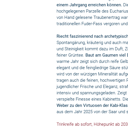
einem Jahrgang erreichen können.
Die
hochgelegenen Parzelle des Euchariu
von Hand gelesene Traubenertrag war 
traditionellen Fuder-Fass vergoren un
Riecht faszinierend nach archetypisc
Spontangärung, kräuterig und auch mal
und Steinigkeit kommt dazu im Duft, Z
feiner Grüntee.
Baut am Gaumen viel D
warme Jahr zeigt sich durch reife Gel
elegant und die feingliedrige Säure stü
wird von der würzigen Mineralität aufg
tragen auch die feinen, hochwertigen 
jugendlicher Frische und Eleganz, stra
intensiv und spannungsgeladen. Zeigt di
verspielte Finesse eines Kabinetts. D
Weber zu den Virtuosen der Kabi-Klas
aus dem Jahr 2025 von der Saar und s
Trinkreife ab sofort, Höhepunkt ab 203