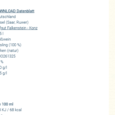
WNLOAD Datenblatt
utschland
el (Saar, Ruwer)
gut Falkenstein - Konz
5 l
ißwein
sling (100 %)
ken (natur)
O261325
 %
0 g/l
5 g/l
e 100 ml
 KJ / 68 kcal