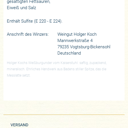
gesättigten Fettsäuren,
Eiweiß und Salz
Enthält Sulfite (E 220 - E 224).
Anschrift des Winzers:
Weingut Holger Koch
Mannwerkstraße 4
79235 Vogtsburg-Bickensohl
Deutschland
Holger Kochs Weißburgunder vom Kaiserstuhl: saftig, zupackend,
mineralisch. Ehrliches Handwerk aus Badens stiller Spitze, das die
Messlatte setzt.
VERSAND