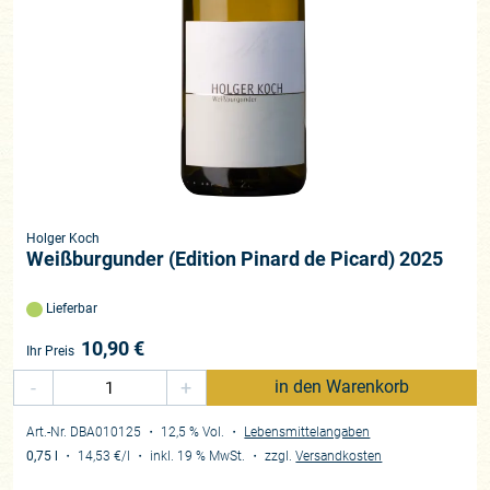
Holger Koch
Weißburgunder (Edition Pinard de Picard) 2025
Lieferbar
10,90
€
Ihr Preis
-
+
in den Warenkorb
Art.-Nr. DBA010125
・ 12,5 % Vol.
・
Lebensmittelangaben
0,75 l
・
14,53 €
/l
・
inkl. 19 % MwSt.
・
zzgl.
Versandkosten