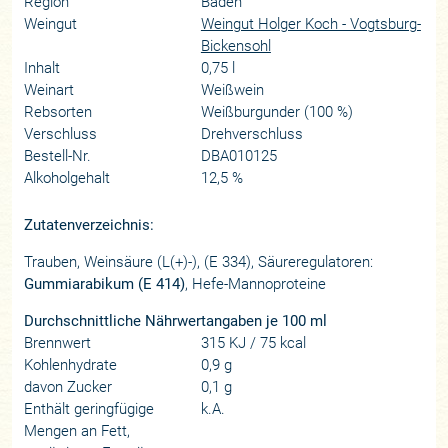
Region
Baden
Weingut
Weingut Holger Koch - Vogtsburg-
Bickensohl
Inhalt
0,75 l
Weinart
Weißwein
Rebsorten
Weißburgunder (100 %)
Verschluss
Drehverschluss
Bestell-Nr.
DBA010125
Alkoholgehalt
12,5 %
Zutatenverzeichnis:
Trauben, Weinsäure (L(+)-), (E 334), Säureregulatoren:
Gummiarabikum (E 414)
, Hefe-Mannoproteine
Durchschnittliche Nährwertangaben je 100 ml
Brennwert
315 KJ / 75 kcal
Kohlenhydrate
0,9 g
davon Zucker
0,1 g
Enthält geringfügige
k.A.
Mengen an Fett,