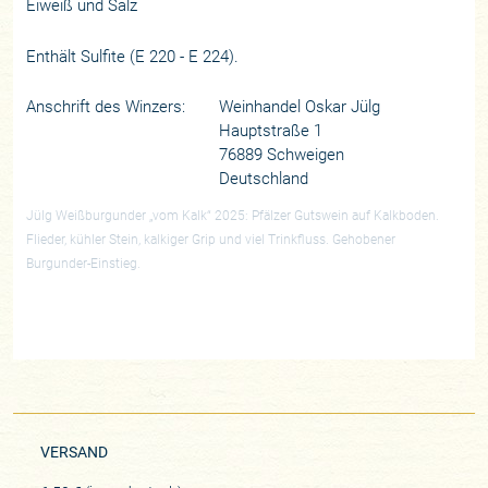
Eiweiß und Salz
Enthält Sulfite (E 220 - E 224).
Anschrift des Winzers:
Weinhandel Oskar Jülg
Hauptstraße 1
76889 Schweigen
Deutschland
Jülg Weißburgunder „vom Kalk“ 2025: Pfälzer Gutswein auf Kalkboden.
Flieder, kühler Stein, kalkiger Grip und viel Trinkfluss. Gehobener
Burgunder-Einstieg.
VERSAND