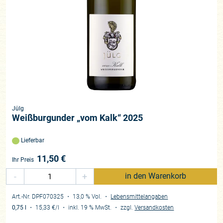
Jülg
Weißburgunder „vom Kalk“ 2025
Lieferbar
11,50
€
Ihr Preis
-
+
in den Warenkorb
Art.-Nr. DPF070325
・ 13,0 % Vol.
・
Lebensmittelangaben
0,75 l
・
15,33 €
/l
・
inkl. 19 % MwSt.
・
zzgl.
Versandkosten