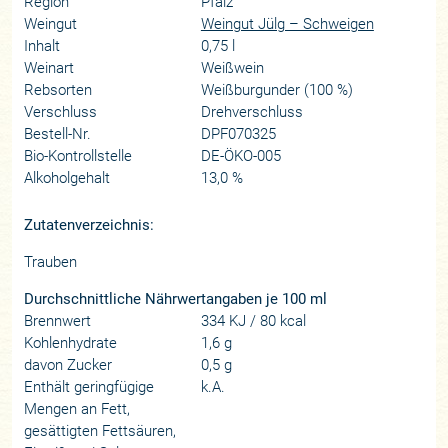
Region
Pfalz
Weingut
Weingut Jülg – Schweigen
Inhalt
0,75 l
Weinart
Weißwein
Rebsorten
Weißburgunder (100 %)
Verschluss
Drehverschluss
Bestell-Nr.
DPF070325
Bio-Kontrollstelle
DE-ÖKO-005
Alkoholgehalt
13,0 %
Zutatenverzeichnis:
Trauben
Durchschnittliche Nährwertangaben je 100 ml
Brennwert
334 KJ / 80 kcal
Kohlenhydrate
1,6 g
davon Zucker
0,5 g
Enthält geringfügige
k.A.
Mengen an Fett,
gesättigten Fettsäuren,