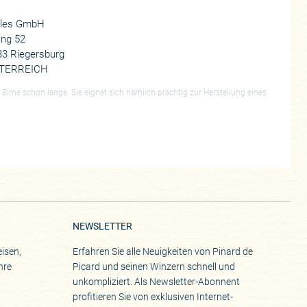
lles GmbH
ang 52
33 Riegersburg
TERREICH
Birne schon lange. Sie eignet sich nämlich prächtig zur Herstellung eines
NEWSLETTER
isen,
Erfahren Sie alle Neuigkeiten von Pinard de
hre
Picard und seinen Winzern schnell und
unkompliziert. Als Newsletter-Abonnent
profitieren Sie von exklusiven Internet-