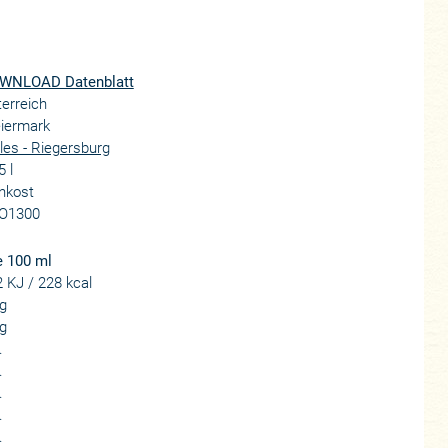
WNLOAD Datenblatt
erreich
eiermark
les - Riegersburg
5 l
nkost
O1300
e 100 ml
 KJ / 228 kcal
g
g
.
.
.
.
.