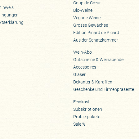
Coup de Cœur
hinweis
Bio-Weine
dingungen
Vegane Weine
eitserklärung
Grosse Gewächse
Edition Pinard de Picard
Aus der Schatzkammer
Wein-Abo
Gutscheine & Weinabende
Accessoires
Gläser
Dekanter & Karaffen
Geschenke und Firmenpräsente
Feinkost
Subskriptionen
Probierpakete
Sale %