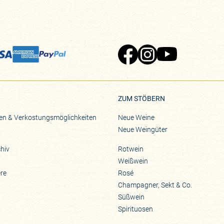
Zu Pinard's Facebook-Seite
Zu Pinard's Instagram-Seite
Zu Pinard's YouTube-S
ZUM STÖBERN
en & Verkostungsmöglichkeiten
Neue Weine
Neue Weingüter
hiv
Rotwein
Weißwein
ere
Rosé
Champagner, Sekt & Co.
Süßwein
Spirituosen