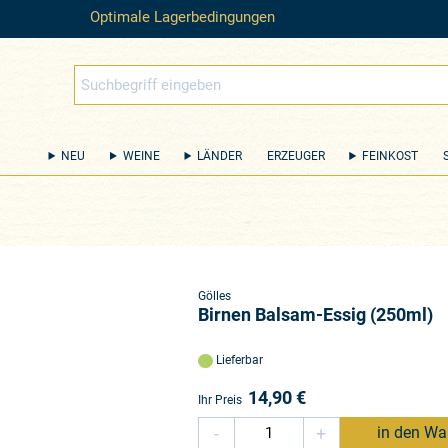
Optimale Lagerbedingungen
NEU
WEINE
LÄNDER
ERZEUGER
FEINKOST
Gölles
Birnen Balsam-Essig (250ml)
Lieferbar
14,90
€
Ihr Preis
-
+
in den Wa