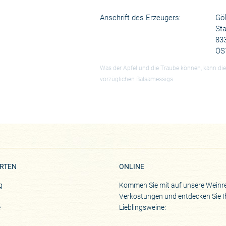
Anschrift des Erzeugers:
Gö
St
83
ÖS
Was der Apfel und die Traube können, kann die 
vorzüglichen Balsamessigs.
RTEN
ONLINE
g
Kommen Sie mit auf unsere Weinre
Verkostungen und entdecken Sie I
e
Lieblingsweine: