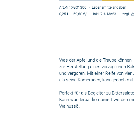
Art.-Nr. XGO1300
・
Lebensmittelangaben
0,25 l
・
59,60 €
/l
・
inkl. 7 % MwSt.
・
zzgl.
V
Was der Apfel und die Traube können, 
zur Herstellung eines vorzüglichen Ba
und vergoren. Mit einer Reife von vier
als seine Kameraden, kann jedoch mit 
Perfekt für als Begleiter zu Bittersal
Kann wunderbar kombiniert werden mit 
Walnussöl.