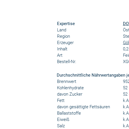
Expertise
DO
Land
Öst
Region
St
Erzeuger
Göl
Inhalt
0,2
Art
Fei
Bestell-Nr.
XG
Durchschnittliche Nährwertangaben j
Brennwert
952
Kohlenhydrate
52 
davon Zucker
52 
Fett
k.A
davon gesättigte Fettsäuren
k.A
Ballaststoffe
k.A
Eiweiß
k.A
Salz
k.A