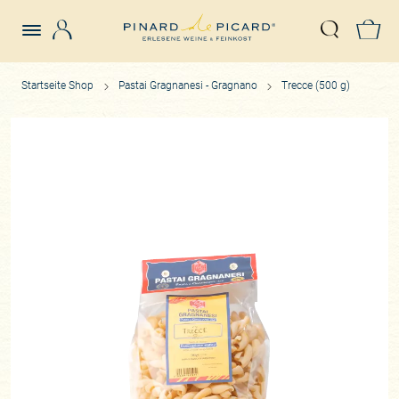
Login
Z
Suche öffn
Startseite Shop
Pastai Gragnanesi - Gragnano
Trecce (500 g)