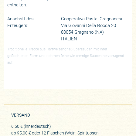
enthalten.
Anschrift des
Cooperativa Pastai Gragnanesi
Erzeugers:
Via Giovanni Della Rocca 20
80054 Gragnano (NA)
ITALIEN
Traditionelle Trecce aus Hartweizengrieß überzeugen mit ihrer
geflochtenen Form und nehmen feine wie cremige Saucen hervorragend
auf.
VERSAND
6,50 € (innerdeutsch)
ab 95,00 € oder 12 Flaschen (Wein, Spirituosen