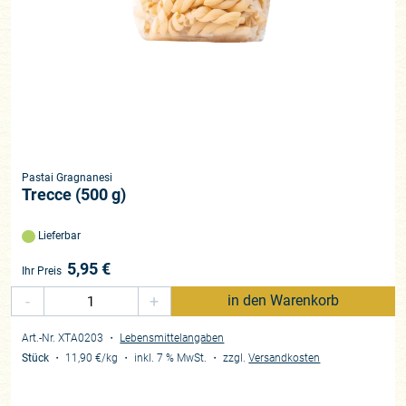
Pastai Gragnanesi
Trecce (500 g)
Lieferbar
5,95
€
Ihr Preis
-
+
in den Warenkorb
Art.-Nr. XTA0203
・
Lebensmittelangaben
Stück
・
11,90 €
/kg
・
inkl. 7 % MwSt.
・
zzgl.
Versandkosten