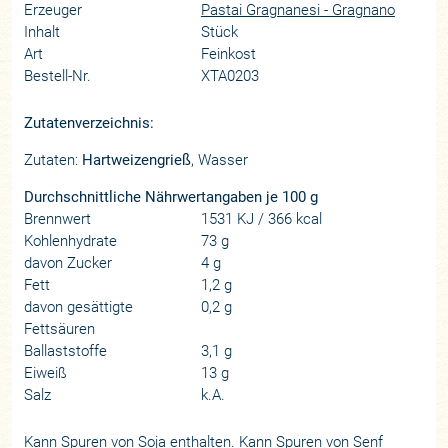
Erzeuger
Pastai Gragnanesi - Gragnano
Inhalt
Stück
Art
Feinkost
Bestell-Nr.
XTA0203
Zutatenverzeichnis:
Zutaten:
Hartweizengrieß
, Wasser
Durchschnittliche Nährwertangaben je 100 g
Brennwert
1531 KJ / 366 kcal
Kohlenhydrate
73 g
davon Zucker
4 g
Fett
1,2 g
davon gesättigte
0,2 g
Fettsäuren
Ballaststoffe
3,1 g
Eiweiß
13 g
Salz
k.A.
Kann Spuren von Soja enthalten. Kann Spuren von Senf