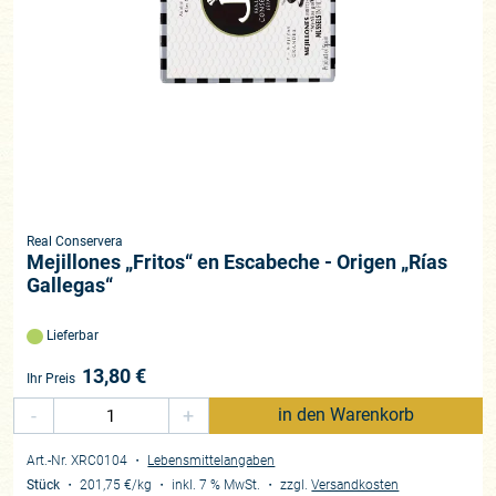
Real Conservera
Mejillones „Fritos“ en Escabeche - Origen „Rías
Gallegas“
Lieferbar
13,80
€
Ihr Preis
-
+
in den Warenkorb
Art.-Nr. XRC0104
・
Lebensmittelangaben
Stück
・
201,75 €
/kg
・
inkl. 7 % MwSt.
・
zzgl.
Versandkosten