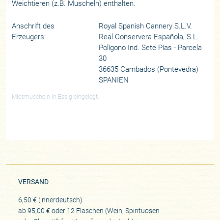
Weichtieren (z.B. Muscheln) enthalten.
Anschrift des
Royal Spanish Cannery S.L.V.
Erzeugers:
Real Conservera Española, S.L.
Polígono Ind. Sete Pías - Parcela
30
36635 Cambados (Pontevedra)
SPANIEN
Miesmuscheln in Essig eingelegt.
VERSAND
6,50 € (innerdeutsch)
ab 95,00 € oder 12 Flaschen (Wein, Spirituosen