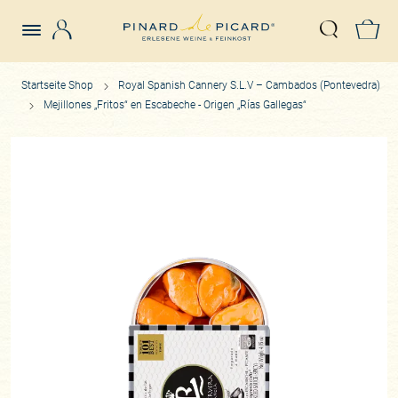
Login
Z
Suche öffn
Startseite Shop
Royal Spanish Cannery S.L.V – Cambados (Pontevedra)
Mejillones „Fritos“ en Escabeche - Origen „Rías Gallegas“