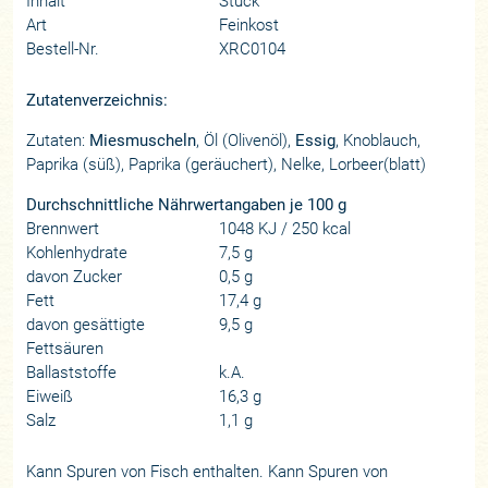
Inhalt
Stück
Art
Feinkost
Bestell-Nr.
XRC0104
Zutatenverzeichnis:
Zutaten:
Miesmuscheln
, Öl (Olivenöl),
Essig
, Knoblauch,
Paprika (süß), Paprika (geräuchert), Nelke, Lorbeer(blatt)
Durchschnittliche Nährwertangaben je 100 g
Brennwert
1048 KJ / 250 kcal
Kohlenhydrate
7,5 g
davon Zucker
0,5 g
Fett
17,4 g
davon gesättigte
9,5 g
Fettsäuren
Ballaststoffe
k.A.
Eiweiß
16,3 g
Salz
1,1 g
Kann Spuren von Fisch enthalten. Kann Spuren von