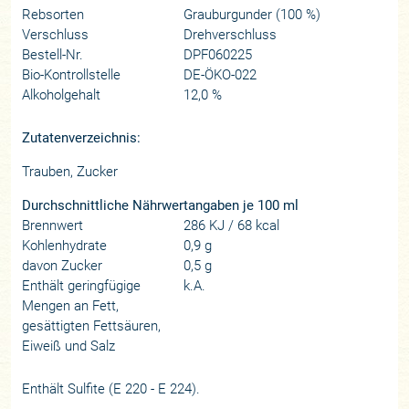
Rebsorten
Grauburgunder (100 %)
Verschluss
Drehverschluss
Bestell-Nr.
DPF060225
Bio-Kontrollstelle
DE-ÖKO-022
Alkoholgehalt
12,0 %
Zutatenverzeichnis:
Trauben, Zucker
Durchschnittliche Nährwertangaben je 100 ml
Brennwert
286 KJ / 68 kcal
Kohlenhydrate
0,9 g
davon Zucker
0,5 g
Enthält geringfügige
k.A.
Mengen an Fett,
gesättigten Fettsäuren,
Eiweiß und Salz
Enthält Sulfite (E 220 - E 224).