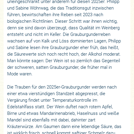
uneingeschränkt unter anderem für diesen 2025er. Philipp
und Sabine Wöhrwag, die das Traditionsgut inzwischen
führen, bewirtschaften ihre Reben seit 2023 nach
biologischen Richtlinien. Dieser Schritt war ihnen wichtig,
denn sie sind davon überzeugt, dass Qualität im Weinberg
entsteht und nicht im Keller. Die Grauburgunderreben
wachsen auf von Kalk und Löss dominierten Lagen, Philipp
und Sabine lesen ihre Grauburgunder eher früh, das heißt,
die Säurewerte sich noch recht hoch, der Alkohol moderat.
Man könnte sagen: Der Wein ist so ziemlich das Gegenteil
der schweren, satten Grauburgunder, die früher mal in
Mode waren.
Die Trauben für den 2025er-Grauburgunder werden nach
einer etwa vierstündigen Standzeit abgepresst, die
Vergärung findet unter Temperaturkontrolle im
Edelstahlfass statt. Der Wein duftet nach rotem Apfel,
Birne und etwas Mandarinenabrieb, Haselnuss und weiße
Mandel sind ebenfalls mit dabei, dahinter zart
Kräuterwürze. Am Gaumen dann eine lebendige Säure, das
ist wirklich frisch, schnell kommt saftiger Schmelz dazu,