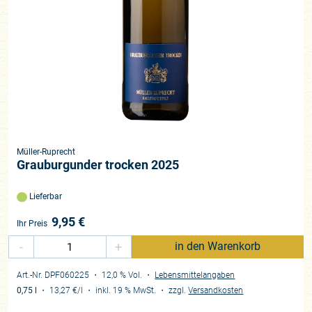
Müller-Ruprecht
Grauburgunder trocken 2025
Lieferbar
9,95
€
Ihr Preis
-
+
in den Warenkorb
Art.-Nr. DPF060225
・ 12,0 % Vol.
・
Lebensmittelangaben
0,75 l
・
13,27 €
/l
・
inkl. 19 % MwSt.
・
zzgl.
Versandkosten