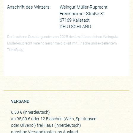
Anschrift des Winzers:
Weingut Müller-Ruprecht
Freinsheimer Straße 31
67169 Kallstadt
DEUTSCHLAND
Der trockene Grauburgunder von 2025 des traditionsreichen Weinguts
Müller-Ruprecht vereint Geschmeidigkeit mit Frische und exzellentem
Trinkfluss.
VERSAND
6,50 € (innerdeutsch)
ab 95,00 € oder 12 Flaschen (Wein, Spirituosen
oder Olivenöl) frei Haus (innerdeutsch)
günstige Versandkosten ins Ausland