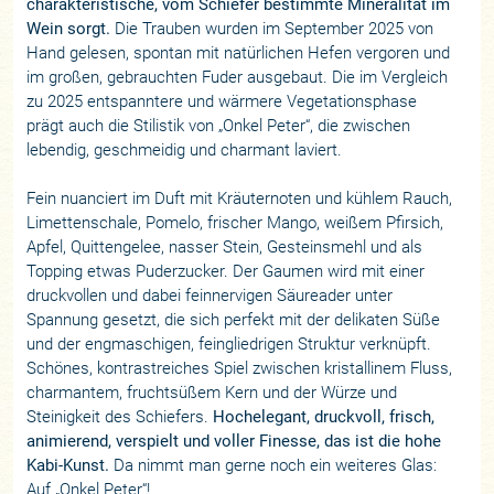
charakteristische, vom Schiefer bestimmte Mineralität im
Wein sorgt.
Die Trauben wurden im September 2025 von
Hand gelesen, spontan mit natürlichen Hefen vergoren und
im großen, gebrauchten Fuder ausgebaut. Die im Vergleich
zu 2025 entspanntere und wärmere Vegetationsphase
prägt auch die Stilistik von „Onkel Peter“, die zwischen
lebendig, geschmeidig und charmant laviert.
Fein nuanciert im Duft mit Kräuternoten und kühlem Rauch,
Limettenschale, Pomelo, frischer Mango, weißem Pfirsich,
Apfel, Quittengelee, nasser Stein, Gesteinsmehl und als
Topping etwas Puderzucker. Der Gaumen wird mit einer
druckvollen und dabei feinnervigen Säureader unter
Spannung gesetzt, die sich perfekt mit der delikaten Süße
und der engmaschigen, feingliedrigen Struktur verknüpft.
Schönes, kontrastreiches Spiel zwischen kristallinem Fluss,
charmantem, fruchtsüßem Kern und der Würze und
Steinigkeit des Schiefers.
Hochelegant, druckvoll, frisch,
animierend, verspielt und voller Finesse, das ist die hohe
Kabi-Kunst.
Da nimmt man gerne noch ein weiteres Glas:
Auf „Onkel Peter“!