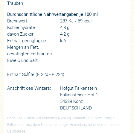
Trauben
Durchschnittliche Nährwertangaben je 100 ml
Brennwert
287 KJ / 69 kcal
Kohlenhydrate
4,8 g
davon Zucker
4,2 g
Enthält geringfügige
k.A.
Mengen an Fett,
gesättigten Fettsäuren,
Eiweiß und Salz
Enthält Sulfite (E 220 - E 224).
Anschrift des Winzers:
Hofgut Falkenstein
Falkensteiner Hof 1
54329 Konz
DEUTSCHLAND
Hohe Kabi-Kunst: Der feinherbe Riesling Kabinett 2025 vom Hofgut
Falkenstein aus dem Niedermenninger Herrenberg ist eine animierende
Delikatesse.