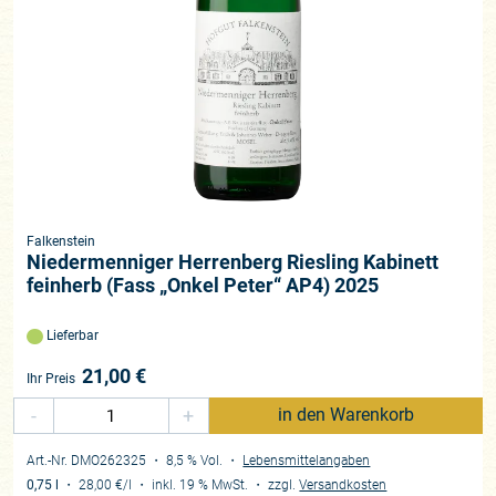
Falkenstein
Niedermenniger Herrenberg Riesling Kabinett
feinherb (Fass „Onkel Peter“ AP4) 2025
Lieferbar
21,00
€
Ihr Preis
-
+
in den Warenkorb
Art.-Nr. DMO262325
・ 8,5 % Vol.
・
Lebensmittelangaben
0,75 l
・
28,00 €
/l
・
inkl. 19 % MwSt.
・
zzgl.
Versandkosten