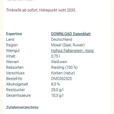
Trinkreife ab sofort, Höhepunkt wohl 2035.
Expertise
DOWNLOAD Datenblatt
Land
Deutschland
Region
Mosel (Saar, Ruwer)
Weingut
Hofgut Falkenstein - Konz
Inhalt
0,75 l
Weinart
Weißwein
Rebsorten
Riesling (100 %)
Verschluss
Korken (natur)
Bestell-Nr.
DMO262325
Alkoholgehalt
8,5 %
Restzucker
29,0 g/l
Gesamtsaeure
10,3 g/l
Zutatenverzeichnis: