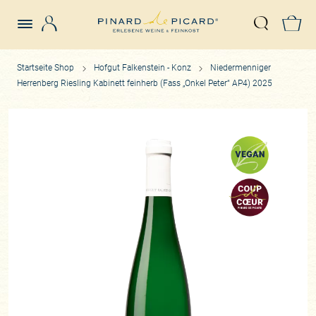
Login
Z
Suche öffn
Startseite Shop
Hofgut Falkenstein - Konz
Niedermenniger
Herrenberg Riesling Kabinett feinherb (Fass „Onkel Peter“ AP4) 2025