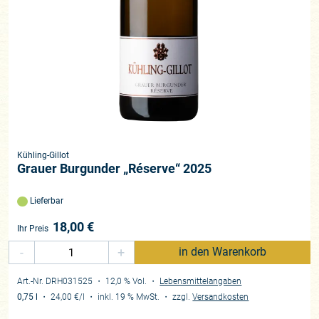
Kühling-Gillot
Grauer Burgunder „Réserve“ 2025
Lieferbar
18,00
€
Ihr Preis
-
+
in den Warenkorb
Art.-Nr. DRH031525
・ 12,0 % Vol.
・
Lebensmittelangaben
0,75 l
・
24,00 €
/l
・
inkl. 19 % MwSt.
・
zzgl.
Versandkosten