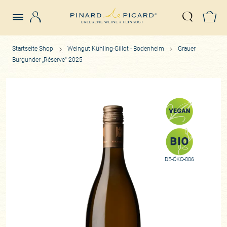
Login
Z
Suche öffn
Startseite Shop
Weingut Kühling-Gillot - Bodenheim
Grauer
Burgunder „Réserve“ 2025
DE-ÖKO-006