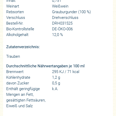
Inhalt
0,75 l
Weinart
Weißwein
Rebsorten
Grauburgunder (100 %)
Verschluss
Drehverschluss
Bestell-Nr.
DRH031525
Bio-Kontrollstelle
DE-ÖKO-006
Alkoholgehalt
12,0 %
Zutatenverzeichnis:
Trauben
Durchschnittliche Nährwertangaben je 100 ml
Brennwert
295 KJ / 71 kcal
Kohlenhydrate
1,2 g
davon Zucker
0,5 g
Enthält geringfügige
k.A.
Mengen an Fett,
gesättigten Fettsäuren,
Eiweiß und Salz