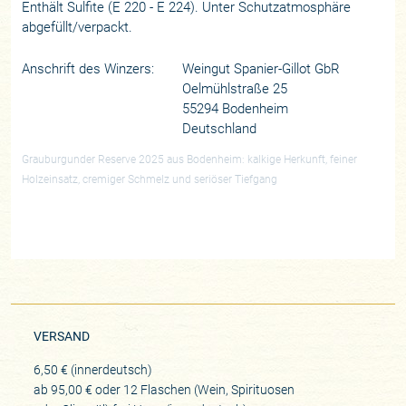
Enthält Sulfite (E 220 - E 224). Unter Schutzatmosphäre
abgefüllt/verpackt.
Anschrift des Winzers:
Weingut Spanier-Gillot GbR
Oelmühlstraße 25
55294 Bodenheim
Deutschland
Grauburgunder Reserve 2025 aus Bodenheim: kalkige Herkunft, feiner
Holzeinsatz, cremiger Schmelz und seriöser Tiefgang
VERSAND
6,50 € (innerdeutsch)
ab 95,00 € oder 12 Flaschen (Wein, Spirituosen