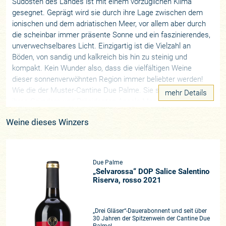
Südosten des Landes ist mit einem vorzüglichen Klima
gesegnet. Geprägt wird sie durch ihre Lage zwischen dem
ionischen und dem adriatischen Meer, vor allem aber durch
die scheinbar immer präsente Sonne und ein faszinierendes,
unverwechselbares Licht. Einzigartig ist die Vielzahl an
Böden, von sandig und kalkreich bis hin zu steinig und
kompakt. Kein Wunder also, dass die vielfältigen Weine
dieser sonnenverwöhnten Region immer beliebter werden!
Wie die der Muster-Cantine Due Palme. Sie sind das Werk
mehr Details
ihres Gründers und Präsidenten Angelo Maci, der vierten
Generation einer Winzerfamilie und rastloser Pionier in Bezug
Weine dieses Winzers
auf Qualität. Angelo war es, der apulische Weine auf die
internationalen Weinkarten gebracht hat. Sein Herz schlägt
für heimische Rebsorten und er kämpft für die Erhaltung der
traditionellen und weltweit einzigartigen Reberziehung
Due Palme
„alberello pugliese“ (Bäumchenerziehung), wobei die
„Selvarossa“ DOP Salice Salentino
Rebstöcke in Einzelbuschform gezogen werden ohne
Riserva, rosso 2021
Stützpfähle oder Drahtrahmen. Wenn also die Weinberge mit
so viel Liebe und Leidenschaft gehegt und gepflegt werden
„Drei Gläser“-Dauerabonnent und seit über
wie von den Cantine Due Palme – die nicht von ungefähr
30 Jahren der Spitzenwein der Cantine Due
vom Gambero Rosso als „Cooperativa dell’anno 2023“
Palme!