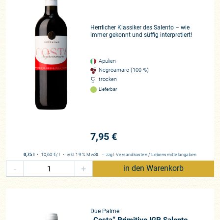
Herrlicher Klassiker des Salento – wie
immer gekonnt und süffig interpretiert!
Apulien
Negroamaro (100 %)
trocken
Lieferbar
7,95 €
0,75 l
・
10,60 €
/ l
・
inkl. 19 % MwSt.
・
zzgl.
Versandkosten
/
Lebensmittelangaben
-
+
in den Warenkorb
Due Palme
„Costa“ Primitivo IGP Salento,