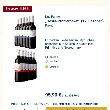
Sie sparen 8,80 €
Due Palme
„Costa-Probierpaket“ (12 Flaschen)
Paket
Entdecken Sie die beiden urtypischen
Rebsorten aus Apulien in Süditalien:
Primitivo und Negroamaro
Apulien
trocken
Lieferbar
95,90 €
statt
104,70
€
Paket
・
10,66 €
/ l
・
inkl. 19 % MwSt.
・
zzgl.
Versandkosten
/
Lebensmittelangaben