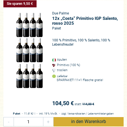
Sie sparen 9,50 €
Due Palme
12x „Costa“ Primitivo IGP Salento,
rosso 2025
Paket
100 % Primitivo, 100 % Salento, 100 %
Lebensfreude!
Apulien
Primitivo (100 %)
trocken
Lieferbar
SPARPAKET! 11+1 Flasche gratis!
104,50 €
statt
114,00
€
Paket
・
11,61 €
/ l
・
inkl. 19 % MwSt.
・
zzgl.
Versandkosten
/
Lebensmittelangaben
-
+
in den Warenkorb