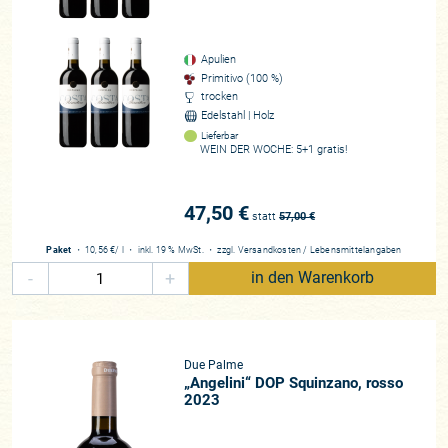
Apulien
Primitivo (100 %)
trocken
Edelstahl | Holz
Lieferbar
WEIN DER WOCHE: 5+1 gratis!
47,50 €
statt
57,00
€
Paket
・
10,56 €
/ l
・
inkl. 19 % MwSt.
・
zzgl.
Versandkosten
/
Lebensmittelangaben
-
+
in den Warenkorb
Due Palme
„Angelini“ DOP Squinzano, rosso
2023