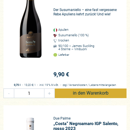
Der Susumaniello – eine fast vergessene
Rebe Apuliens kehrt zurück! Und wie!
Apulien
Susumaniello (100 %)
trocken
90/100 – James Suckling
4 Sterne – Vinibuoni
Lieferbar
9,90 €
0,75 l
・
13,20 €
/ l
・
inkl. 19 % MwSt.
・
zzgl.
Versandkosten
/
Lebensmittelangaben
-
+
in den Warenkorb
Due Palme
„Costa“ Negroamaro IGP Salento,
rosso 2023