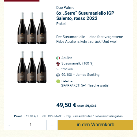
Due Palme
6x „Serre“ Susumaniello IGP
Salento, rosso 2022
Paket
Der Susumaniello – eine fast vergessene
Rebe Apuliens kehrt zurück! Und wie!
Apulien
Susumaniello (100 %)
trocken
90/100 –
James Suckling
Lieferbar
SPARPAKET! 5+1 Flasche gratis!
49,50 €
statt
59,40
€
Paket
・
11,00 €
/ l
・
inkl. 19 % MwSt.
・
zzgl.
Versandkosten
/
Lebensmittelangaben
-
+
in den Warenkorb