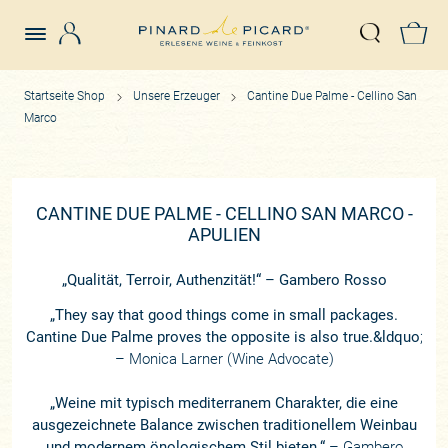
Login
Z
Suche öffn
Startseite Shop
Unsere Erzeuger
Cantine Due Palme - Cellino San
Marco
CANTINE DUE PALME - CELLINO SAN MARCO -
APULIEN
„Qualität, Terroir, Authenzität!“ – Gambero Rosso
„They say that good things come in small packages.
Cantine Due Palme proves the opposite is also true.&ldquo
;
– Monica Larner (Wine Advocate)
„Weine mit typisch mediterranem Charakter, die eine
ausgezeichnete Balance zwischen traditionellem Weinbau
und modernem önologischem Stil bieten.“
– Gambero