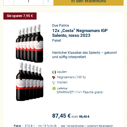
-
+
in den Warenkorb
Sie sparen 7,95 €
Due Palme
12x „Costa“ Negroamaro IGP
Salento, rosso 2023
Paket
Herrlicher Klassiker des Salento – gekonnt
und süffig interpretiert.
Apulien
Negroamaro (100 %)
trocken
Lieferbar
SPARPAKET! 11+1 Flasche gratis!
87,45 €
statt
95,40
€
Paket
・
9,72 €
/ l
・
inkl. 19 % MwSt.
・
zzgl.
Versandkosten
/
Lebensmittelangaben