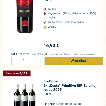
ausgezeichnet wurde! –, dann können wir Ihnen aus den
heimischen Rebsorten wie Negroamaro und Primitivo
Apulien
Negroamaro (90 %), Malvasia Nera (10 %)
traumhaft verführerische Rotweine anbieten, die Ihren
trocken
Gaumen erfreuen werden. Unbedingt probieren, denn diese
Tre bicchieri – Gambero Rosso
Weine tragen die apulische Sonne in Ihre Herzen. Salute!
Lieferbar
Winzer*in
Über 1000 genossenschaftliche Winzer
16,90 €
Region
Apulien
0,75 l
・
22,53 €
/ l
・
inkl. 19 % MwSt.
・
zzgl.
Versandkosten
/
Lebensmittelangaben
Rebsorten
-
+
in den Warenkorb
Negroamoro, Malvasia Nera, Primitivo, Albarello, Susumaniello
Zusammenarbeit
Sie sparen 9,50 €
seit 2015
Due Palme
Historie
6x „Costa“ Primitivo IGP Salento,
rosso 2025
Die Cantine Due Palme (Kellereigenossenschaft) wurde 1989 von Anglo
Paket
Mai gegründet
Eine kleine Oper für den Alltag!