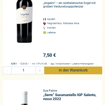
„Angelini“ – ein süditalienischer Engel mit
großem Verdunstungspotenzial
Apulien
Negroamaro, Malvasia Nera
trocken
Lieferbar
7,50 €
0,75 l
・
10,00 €
/ l
・
inkl. 19 % MwSt.
・
zzgl.
Versandkosten
/
Lebensmittelangaben
-
+
in den Warenkorb
Due Palme
„Serre“ Susumaniello IGP Salento,
rosso 2022