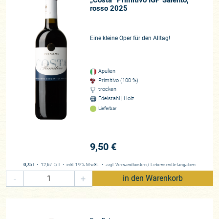
rosso 2025
Eine kleine Oper für den Alltag!
Apulien
Primitivo (100 %)
trocken
Edelstahl | Holz
Lieferbar
9,50 €
0,75 l
・
12,67 €
/ l
・
inkl. 19 % MwSt.
・
zzgl.
Versandkosten
/
Lebensmittelangaben
-
+
in den Warenkorb