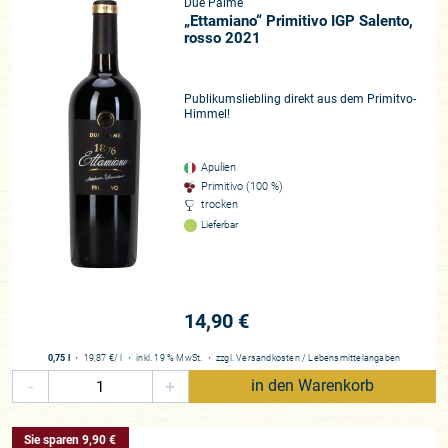
Due Palme
„Ettamiano“ Primitivo IGP Salento,
rosso 2021
Publikumsliebling direkt aus dem Primitvo-
Himmel!
Apulien
Primitivo (100 %)
trocken
Lieferbar
14,90 €
0,75 l
・
19,87 €
/ l
・
inkl. 19 % MwSt.
・
zzgl.
Versandkosten
/
Lebensmittelangaben
-
+
in den Warenkorb
Sie sparen 9,90 €