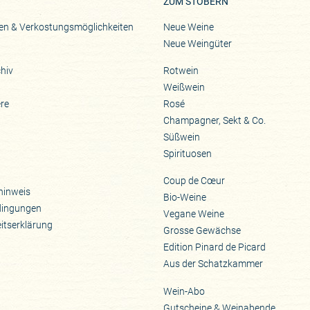
ZUM STÖBERN
en & Verkostungsmöglichkeiten
Neue Weine
Neue Weingüter
hiv
Rotwein
Weißwein
ere
Rosé
Champagner, Sekt & Co.
Süßwein
Spirituosen
Coup de Cœur
hinweis
Bio-Weine
dingungen
Vegane Weine
eitserklärung
Grosse Gewächse
Edition Pinard de Picard
Aus der Schatzkammer
Wein-Abo
Gutscheine & Weinabende