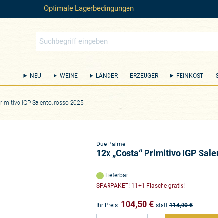
Optimale Lagerbedingungen
NEU
WEINE
LÄNDER
ERZEUGER
FEINKOST
rimitivo IGP Salento, rosso 2025
Due Palme
12x „Costa“ Primitivo IGP Sale
Lieferbar
SPARPAKET! 11+1 Flasche gratis!
104,50
€
Ihr Preis
statt
114,00
€