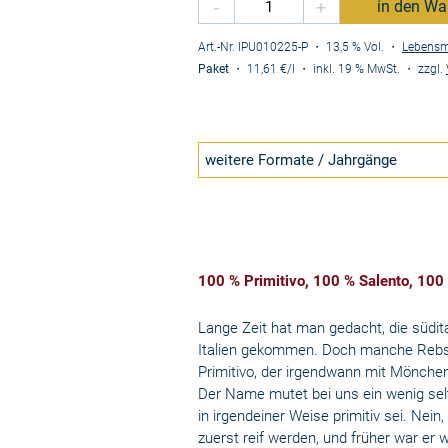
-
+
in den Wa
Art.-Nr. IPU010225-P
・ 13,5 % Vol.
・
Lebensm
Paket
・
11,61 €
/l
・
inkl. 19 % MwSt.
・
zzgl.
weitere Formate / Jahrgänge
100 % Primitivo, 100 % Salento, 100
Lange Zeit hat man gedacht, die südit
Italien gekommen. Doch manche Rebs
Primitivo, der irgendwann mit Mönche
Der Name mutet bei uns ein wenig selts
in irgendeiner Weise primitiv sei. Nein
zuerst reif werden, und früher war er 