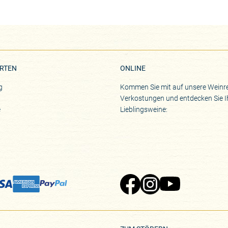
RTEN
ONLINE
g
Kommen Sie mit auf unsere Weinre
Verkostungen und entdecken Sie I
e
Lieblingsweine:
Zu Pinard's Facebook-Seite
Zu Pinard's Instagram-Seite
Zu Pinard's YouTube-S