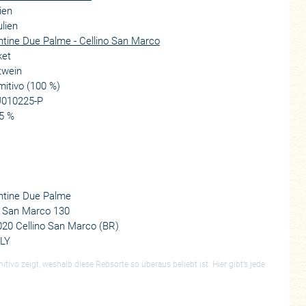
lien
lien
tine Due Palme - Cellino San Marco
ket
twein
mitivo (100 %)
U010225-P
5 %
ntine Due Palme
a San Marco 130
20 Cellino San Marco (BR)
ALY
tivo zeigt, weshalb diese Rebsorte so überaus beliebt ist. Hier gibt’s jede