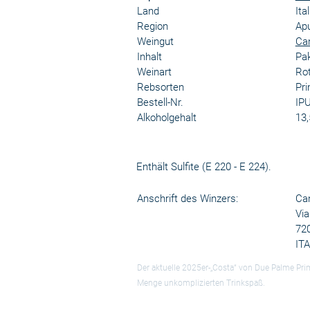
Land
Ita
Region
Apu
Weingut
Can
Inhalt
Pa
Weinart
Ro
Rebsorten
Pri
Bestell-Nr.
IP
Alkoholgehalt
13,
Enthält Sulfite (E 220 - E 224).
Anschrift des Winzers:
Ca
Vi
720
IT
Der aktuelle 2025er-„Costa“ von Due Palme Primi
Menge unkomplizierten Trinkspaß.