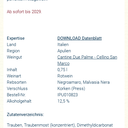
Ab sofort bis 2029.
Expertise
DOWNLOAD Datenblatt
Land
Italien
Region
Apulien
Weingut
Cantine Due Palme - Cellino San
Marco
Inhalt
0,75 l
Weinart
Rotwein
Rebsorten
Negroamaro, Malvasia Nera
Verschluss
Korken (Press)
Bestell-Nr.
IPU010823
Alkoholgehalt
12,5 %
Zutatenverzeichnis:
Trauben, Traubenmost (konzentriert), Dimethyldicarbonat