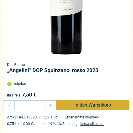
Due Palme
„Angelini“ DOP Squinzano, rosso 2023
Lieferbar
7,50
€
Ihr Preis
-
+
in den Warenkorb
Art.-Nr. IPU010823
・ 12,5 % Vol.
・
Lebensmittelangaben
0,75 l
・
10,00 €
/l
・
inkl. 19 % MwSt.
・
zzgl.
Versandkosten