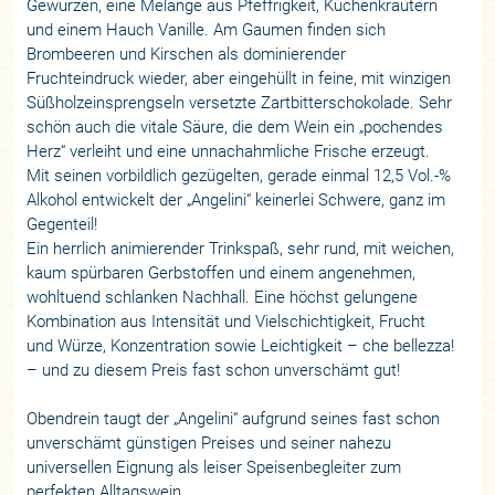
Gewürzen, eine Melange aus Pfeffrigkeit, Küchenkräutern
und einem Hauch Vanille. Am Gaumen finden sich
Brombeeren und Kirschen als dominierender
Fruchteindruck wieder, aber eingehüllt in feine, mit winzigen
Süßholzeinsprengseln versetzte Zartbitterschokolade. Sehr
schön auch die vitale Säure, die dem Wein ein „pochendes
Herz“ verleiht und eine unnachahmliche Frische erzeugt.
Mit seinen vorbildlich gezügelten, gerade einmal 12,5 Vol.-%
Alkohol entwickelt der „Angelini“ keinerlei Schwere, ganz im
Gegenteil!
Ein herrlich animierender Trinkspaß, sehr rund, mit weichen,
kaum spürbaren Gerbstoffen und einem angenehmen,
wohltuend schlanken Nachhall. Eine höchst gelungene
Kombination aus Intensität und Vielschichtigkeit, Frucht
und Würze, Konzentration sowie Leichtigkeit – che bellezza!
– und zu diesem Preis fast schon unverschämt gut!
Obendrein taugt der „Angelini“ aufgrund seines fast schon
unverschämt günstigen Preises und seiner nahezu
universellen Eignung als leiser Speisenbegleiter zum
perfekten Alltagswein.