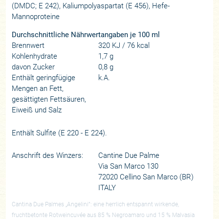
(DMDC; E 242), Kaliumpolyaspartat (E 456), Hefe-
Mannoproteine
Durchschnittliche Nährwertangaben je 100 ml
Brennwert
320 KJ / 76 kcal
Kohlenhydrate
1,7 g
davon Zucker
0,8 g
Enthält geringfügige
k.A.
Mengen an Fett,
gesättigten Fettsäuren,
Eiweiß und Salz
Enthält Sulfite (E 220 - E 224).
Anschrift des Winzers:
Cantine Due Palme
Via San Marco 130
72020 Cellino San Marco (BR)
ITALY
Cantina Due Palmes „Angelini“: eine herrlich entspannt wirkende,
fruchtbetonte Rotweincuvée aus 85 % Negroamaro und 15 % Malvasia