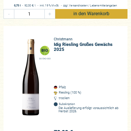
Historie
0,75 l
・
92,00 €
/ l
・
inkl. 19 % MwSt.
・
zzgl.
Versandkosten
/
Lebensmittelangaben
Weinbaut seit 1580
-
+
in den Warenkorb
Christmann
Idig Riesling Großes Gewächs
2025
DE-ÖKO-003
Pfalz
Riesling (100 %)
trocken
Subskription
Die Auslieferung erfolgt voraussichtlich ab
Herbst 2026.