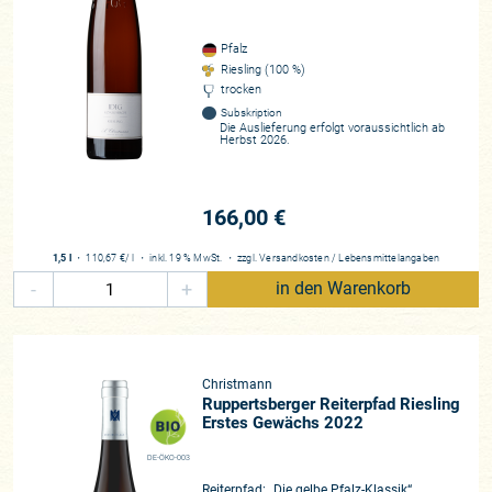
Pfalz
Riesling (100 %)
trocken
Subskription
Die Auslieferung erfolgt voraussichtlich ab
Herbst 2026.
166,00 €
1,5 l
・
110,67 €
/ l
・
inkl. 19 % MwSt.
・
zzgl.
Versandkosten
/
Lebensmittelangaben
-
+
in den Warenkorb
Christmann
Ruppertsberger Reiterpfad Riesling
Erstes Gewächs 2022
DE-ÖKO-003
Reiterpfad: „Die gelbe Pfalz-Klassik“