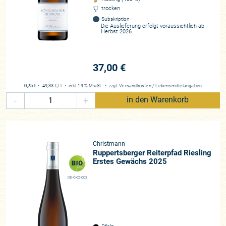
trocken
Subskription
Die Auslieferung erfolgt voraussichtlich ab
Herbst 2026.
37,00 €
0,75 l
・
49,33 €
/ l
・
inkl. 19 % MwSt.
・
zzgl.
Versandkosten
/
Lebensmittelangaben
-
+
in den Warenkorb
Christmann
Ruppertsberger Reiterpfad Riesling
Erstes Gewächs 2025
DE-ÖKO-003