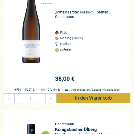
DE-ÖKO-003
„Mittelhaardter Klassik“ – Steffen
Christmann
Pfalz
Riesling (100 %)
trocken
Lieferbar
38,00 €
0,75 l
・
50,67 €
/ l
・
inkl. 19 % MwSt.
・
zzgl.
Versandkosten
/
Lebensmittelangaben
-
+
in den Warenkorb
Christmann
Königsbacher Ölberg