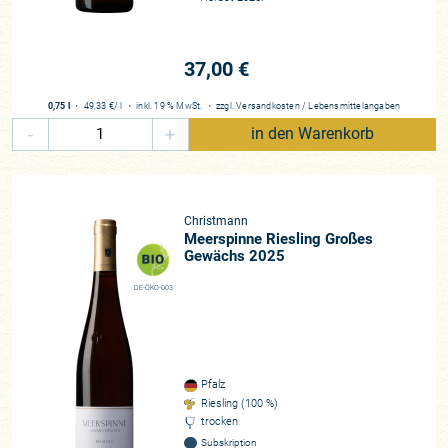
37,00 €
0,75 l
・
49,33 €
/ l
・
inkl. 19 % MwSt.
・
zzgl.
Versandkosten
/
Lebensmittelangaben
-
+
in den Warenkorb
Christmann
Meerspinne Riesling Großes
Gewächs 2025
DE-ÖKO-003
Pfalz
Riesling (100 %)
trocken
Subskription