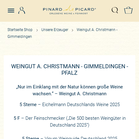
Login
Z
Suche öffn
Startseite Shop
Unsere Erzeuger
Weingut A. Christmann -
Gimmeldingen
WEINGUT A. CHRISTMANN - GIMMELDINGEN -
PFALZ
„Nur im Einklang mit der Natur können große Weine
wachsen.“ – Weingut A. Christmann
5 Sterne
– Eichelmann Deutschlands Weine 2025
5 F
– Der Feinschmecker („Die 500 besten Weingüter in
Deutschland 2025“)
5 Sterne
– Vinum Weinguide Deutschland 2025