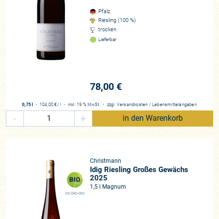
Pfalz
Riesling (100 %)
trocken
Lieferbar
78,00 €
0,75 l
・
104,00 €
/ l
・
inkl. 19 % MwSt.
・
zzgl.
Versandkosten
/
Lebensmittelangaben
-
+
in den Warenkorb
Christmann
Idig Riesling Großes Gewächs
2025
1,5 l Magnum
DE-ÖKO-003