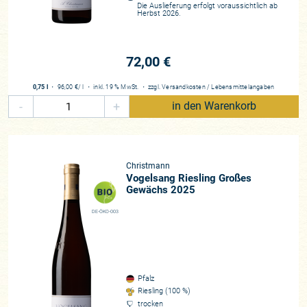
Die Auslieferung erfolgt voraussichtlich ab
Herbst 2026.
72,00 €
0,75 l
・
96,00 €
/ l
・
inkl. 19 % MwSt.
・
zzgl.
Versandkosten
/
Lebensmittelangaben
-
+
in den Warenkorb
Christmann
Vogelsang Riesling Großes
Gewächs 2025
DE-ÖKO-003
Pfalz
Riesling (100 %)
trocken