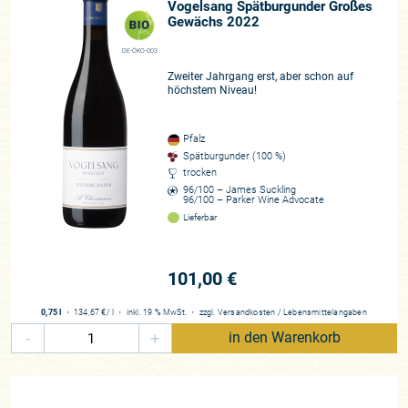
Vogelsang Spätburgunder Großes
Gewächs 2022
DE-ÖKO-003
Zweiter Jahrgang erst, aber schon auf
höchstem Niveau!
Pfalz
Spätburgunder (100 %)
trocken
96/100 – James Suckling
96/100 – Parker Wine Advocate
Lieferbar
101,00 €
0,75 l
・
134,67 €
/ l
・
inkl. 19 % MwSt.
・
zzgl.
Versandkosten
/
Lebensmittelangaben
-
+
in den Warenkorb