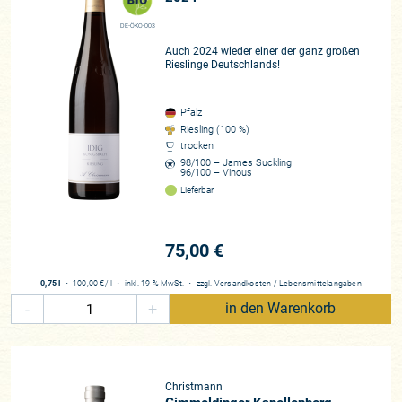
des „Heldenahns“, Winzers und Gerichtsmanns Friedrich
Köhler finden sich in Kirchenbüchern von 1580, und
DE-ÖKO-003
spätestens mit seinem Nachfahren Georg Köhler, der um
Auch 2024 wieder einer der ganz großen
Rieslinge Deutschlands!
1803 ein nicht unerhebliches, nach Aufhebung der
grundherrlichen Rechte im Zuge der französischen
Revolution konsolidiertes Vermögen bzw. Lagenportfolio sein
Pfalz
Eigen nennen kann (er wird es später seinen vier Kindern
Riesling (100 %)
vermachen, die alle als eigenständige Winzer tätig sein
trocken
98/100 – James Suckling
werden) und als einflussreicher und erfolgreicher
96/100 – Vinous
„Wingertsmann“ galt, gehören unsere Pfälzer Winzer zu den
Lieferbar
„Leuchttürmen“ der Region.
Seit 2019 lenkt ein erfolgreiches Zweiergespann – Steffen
75,00 €
Christmann und Tochter Sophie – den Gimmeldinger
Ausnahmebetrieb, was den heute 91 Jahre alten Senior Fritz
0,75 l
・
100,00 €
/ l
・
inkl. 19 % MwSt.
・
zzgl.
Versandkosten
/
Lebensmittelangaben
(er war für die „Weingutwerdung“ in den 1960er- bis 1990er-
-
+
in den Warenkorb
Jahren verantwortlich und brachte das Weingut 1994 in den
VDP) sehr stolz und glücklich machen. Bemerkenswert ist
hier aber vor allem Folgendes: „Nicht, dass Vater Steffen
Christmann nicht schon zuvor Großartiges geleistet hätte:
Christmann