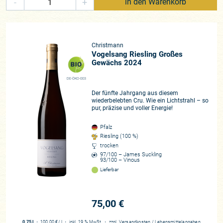
-
+
in den Warenkorb
vergärt dann nach Absetzen über Nacht spontan. Ein erster
Abstich von der Hefe, minimale Schwefelung und Filtration
sowie der Verzicht auf Schönungs- und Hilfsmittel krönen die
letzten Schritte vor der Füllung. Das Ergebnis sind Riesling,
die in ihrer Feinheit neben lauten und stark geschminkten
Christmann
Vogelsang Riesling Großes
Weinen gerne von ungeübteren Weintrinkern gerne
Gewächs 2024
übersehen werden, deren Tiefe und Spannkraft sich aber
beim Genuss augenscheinlich und für jedermann als wertiger
DE-ÖKO-003
darstellt. Nicht zuletzt die feine Würzigkeit und burgundische
Der fünfte Jahrgang aus diesem
Finesse der Rotweine, deren jede Anbiederung fremd ist,
wiederbelebten Cru. Wie ein Lichtstrahl – so
pur, präzise und voller Energie!
zeichnet die Stilistik im Hause A. Christmann aus.
Pfalz
„Nicht kurzatmig jedem Trend und jedem neuen Weinstil zu
Riesling (100 %)
folgen, sondern Weine zu erzeugen, die in einer langen
trocken
Tradition von Spitzenweinen stehen und von ihrer Herkunft
97/100 – James Suckling
93/100 – Vinous
erzählen, ist unser Ziel. Dabei wollen wir besondere
Lieferbar
Geschmackserlebnisse in Flaschen einfangen, die nur die
Pfalz, die Mittelhaardt und unsere Weinberge um
Gimmeldingen und Königsbach hervorbringen können.“ So
75,00 €
lautet das Philosophie des Hauses. Eine, die seit Jahren
hieb- und stichfest ist und für sich spricht. Umso größer ist
0,75 l
・
100,00 €
/ l
・
inkl. 19 % MwSt.
・
zzgl.
Versandkosten
/
Lebensmittelangaben