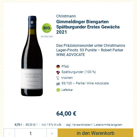
Christmann
Gimmeldinger Biengarten
Spätburgunder Erstes Gewächs
2021
DE-ÖKO-003
Das Präzisionswunder unter Christmanns
Lagen-Pinots. 93 Punkte – Robert Parker
WINE ADVOCATE
Pfalz
Spätburgunder (100 %)
trocken
93/100 – Parker Wine Advocate
Lieferbar
64,00 €
0,75 l
・
85,33 €
/ l
・
inkl. 19 % MwSt.
・
zzgl.
Versandkosten
/
Lebensmittelangaben
-
+
in den Warenkorb