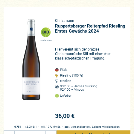
machen auch die Burgunderrebsorten einen beachtlichen
Anteil aus. Ihnen gilt nicht zuletzt besondere
Aufmerksamkeit, denn wo beim Riesling jeder Handgriff über
Christmann
Jahrzehnte optimiert wurde, beschreitet Sophie in ihrem
Ruppertsberger Reiterpfad Riesling
Kerngebiet leidenschaftlich neue Pfade. Und das in
Erstes Gewächs 2024
Siebenmeilenstiefeln! V
DE-ÖKO-003
INIFIKATION UND PHILOSOPHIE
Hier vereint sich der präzise
Christmann’sche Stil mit einer eher
Was für die Reben, rot wie weiß gilt: Verzicht auf Insektizide
klassisch-pfälzischen Prägung.
sowie Herbizide, sanfter Rebschnitt, um die alten Reben zu
erhalten und zu pflegen. Begrünungsmischungen im
Pfalz
Riesling (100 %)
Weinberg erhalten die Biodiversität im Weinberg, eine gezielte
trocken
Entblätterung, biodynamische Präparate und Kompost
93/100 – James Suckling
sorgen für gesunde Trauben und einen ebenso gesunden
92/100 – Vinous
Boden. All das setzt den persönlichen Kontakt im Weinberg
Lieferbar
voraus, um gezielt agieren zu können. Dies mündet final in
der Handlese als oberste Bedingung zur Erhaltung der
36,00 €
maximalen Traubenqualität. Was dann in den Keller kommt,
geht über einen Sortiertisch. Die Vergärung der Weine darf
0,75 l
・
48,00 €
/ l
・
inkl. 19 % MwSt.
・
zzgl.
Versandkosten
/
Lebensmittelangaben
gerne wärmer verlaufen, der nur grob vorgeklärte Most