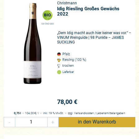
Christmann
Idig Riesling Großes Gewächs
2022
DE-ÖKO-003
„Dem Idig macht auch hier keiner was vor.“ –
VINUM Weinguide | 98 Punkte – JAMES
SUCKLING
Pfalz
Riesling (100 %)
trocken
Lieferbar
78,00 €
0,75 l
・
104,00 €
/ l
・
inkl. 19 % MwSt.
・
zzgl.
Versandkosten
/
Lebensmittelangaben
-
+
in den Warenkorb