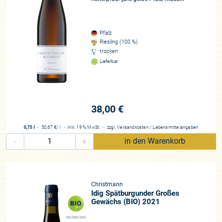
Pfalz
Riesling (100 %)
trocken
Lieferbar
38,00 €
0,75 l
・
50,67 €
/ l
・
inkl. 19 % MwSt.
・
zzgl.
Versandkosten
/
Lebensmittelangaben
-
+
in den Warenkorb
Christmann
Idig Spätburgunder Großes
Gewächs (BIO) 2021
DE-ÖKO-003