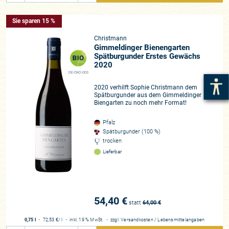
Sie sparen 15 %
Christmann
Gimmeldinger Bienengarten
Spätburgunder Erstes Gewächs
2020
DE-ÖKO-003
2020 verhilft Sophie Christmann dem
Spätburgunder aus dem Gimmeldinger
Biengarten zu noch mehr Format!
Pfalz
Spätburgunder (100 %)
trocken
Lieferbar
54,40 €
statt
64,00
€
0,75 l
・
72,53 €
/ l
・
inkl. 19 % MwSt.
・
zzgl.
Versandkosten
/
Lebensmittelangaben