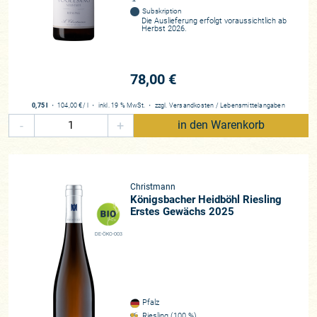
Subskription
Die Auslieferung erfolgt voraussichtlich ab
Herbst 2026.
78,00 €
0,75 l
・
104,00 €
/ l
・
inkl. 19 % MwSt.
・
zzgl.
Versandkosten
/
Lebensmittelangaben
-
+
in den Warenkorb
Christmann
Königsbacher Heidböhl Riesling
Erstes Gewächs 2025
DE-ÖKO-003
Pfalz
Riesling (100 %)