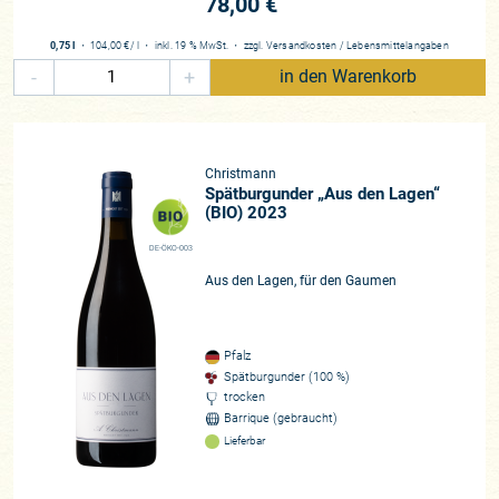
78,00 €
0,75 l
・
104,00 €
/ l
・
inkl. 19 % MwSt.
・
zzgl.
Versandkosten
/
Lebensmittelangaben
-
+
in den Warenkorb
Christmann
Spätburgunder „Aus den Lagen“
(BIO) 2023
DE-ÖKO-003
Aus den Lagen, für den Gaumen
Pfalz
Spätburgunder (100 %)
trocken
Barrique (gebraucht)
Lieferbar