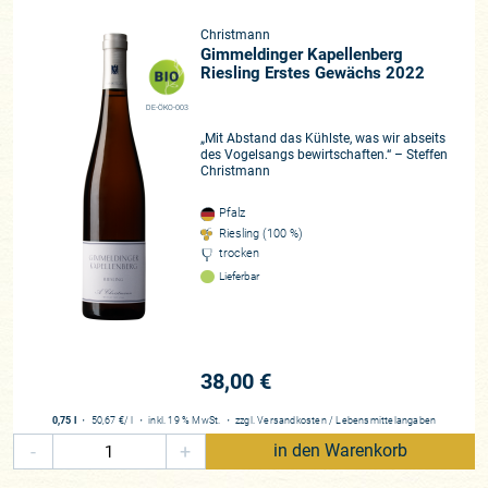
Christmann
Gimmeldinger Kapellenberg
Riesling Erstes Gewächs 2022
DE-ÖKO-003
„Mit Abstand das Kühlste, was wir abseits
des Vogelsangs bewirtschaften.“ – Steffen
Christmann
Pfalz
Riesling (100 %)
trocken
Lieferbar
38,00 €
0,75 l
・
50,67 €
/ l
・
inkl. 19 % MwSt.
・
zzgl.
Versandkosten
/
Lebensmittelangaben
-
+
in den Warenkorb