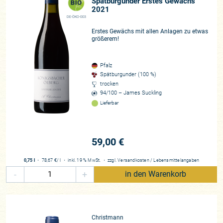
Spätburgunder Erstes Gewächs
2021
DE-ÖKO-003
Erstes Gewächs mit allen Anlagen zu etwas
größerem!
Pfalz
Spätburgunder (100 %)
trocken
94/100 – James Suckling
Lieferbar
59,00 €
0,75 l
・
78,67 €
/ l
・
inkl. 19 % MwSt.
・
zzgl.
Versandkosten
/
Lebensmittelangaben
-
+
in den Warenkorb
Christmann