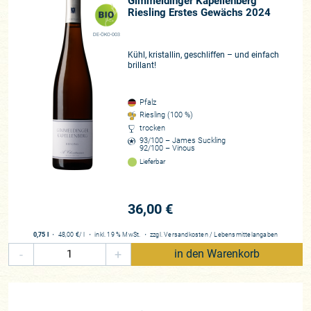
Nicht nur mit dem ein ums andere Mal überragenden
Gimmeldinger Kapellenberg
Riesling Erstes Gewächs 2024
Riesling Idig ist er im Kreis der Allerbesten seiner Art in
Deutschland zu finden. Nein, es ist eher ein etwas anderer
DE-ÖKO-003
Stil bei manchen Weinen, der aufhorchen lässt.“ heißt es im
Kühl, kristallin, geschliffen – und einfach
Vinum Weinguide 2021, dessen Jury daher als Zeichen der
brillant!
Anerkennung (und unserer Meinung nach ganz zu Recht)
Vater und Tochter zum „Winzer des Jahres 2021“ kürte.
Pfalz
Riesling (100 %)
Das ist auch der Umstand, der uns seit einigen Jahren
trocken
vermehrt die Fühler gen Gimmeldingen ausstrecken ließ.
93/100 – James Suckling
92/100 – Vinous
Denn was wir von dort vernahmen und auf unzähligen Proben
Lieferbar
und Verkostungen im Glas hatten, weckte unsere Neugier.
Terroir ist die halbe Miete in der Weinwelt. Doch die andere
Hälfte heißt Handwerk. Und das muss der Mensch
36,00 €
beitragen. Frei nach Victor Hugo („Die Musik drückt das aus,
was nicht gesagt werden kann und worüber zu schweigen
0,75 l
・
48,00 €
/ l
・
inkl. 19 % MwSt.
・
zzgl.
Versandkosten
/
Lebensmittelangaben
unmöglich ist.“) weckten der von behutsamer Evolution
-
+
in den Warenkorb
geprägte Stil der Christmann’schen Gewächse sowie die
sinnlichen Spätburgunder des Hauses unsere
Aufmerksamkeit. Auch der Kritik ist das nicht verborgen
geblieben: „Im letzten Jahr schrieben wir: »Es ist kein