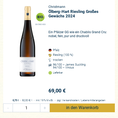
riskierte dabei den lange erarbeiteten, makellosen Ruf. Der
Christmann
Erfolg gab ihm Recht, er mehrte das Renommee in einem
Ölberg-Hart Riesling Großes
Maße, das so weder zu erwarten war noch denkbar schien.
Gewächs 2024
Dass Sophie unter anderem einen Teil ihrer „Wanderjahre“ bei
Julian Huber absolviert hat (zudem lernte sie bei Schäfer-
DE-ÖKO-003
Fröhlich an der Nahe, Bürklin-Wolf sowie im Ausland in
Ein Pfälzer GG wie ein Chablis Grand Cru:
Bordeaux und Australien) überrascht uns daher nicht. Auch
nobel, fein, pur und druckvoll
hier verspüren wir den „wind of change“, die ungeheure
Dynamik. Sie wird durch Steffen Christmann ermöglicht, der
Pfalz
hier bewährte Prozeduren immer wieder hinterfragt und dank
Riesling (100 %)
der Mitwirkung seiner Tochter viel Energie für neue Ideen
trocken
96/100 – James Suckling
kanalisiert, was sich unter anderem auch an dem in naher
94/100 – Vinous
Zukunft manifestierenden Sektprojekt zeigt, für das sich
Lieferbar
Christmanns mit dem Ex-Bollinger- und -von-Buhl-
Kellermeister Mathieu Kaufmann zusammengetan haben.
Wir werden zum gegebenen Zeitpunkt an entsprechender
69,00 €
Stelle berichten – hier entsteht Großes! Es ist die Geschichte
einer familiären Stabübergabe, deren vorausgehendes Kapitel
0,75 l
・
92,00 €
/ l
・
inkl. 19 % MwSt.
・
zzgl.
Versandkosten
/
Lebensmittelangaben
maßgeblich zum zukünftigen Erfolg beitragen wird und
-
+
in den Warenkorb
deshalb so erfolgreich ist, weil beide Generationen
voneinander lernen und diese Phase genießen.