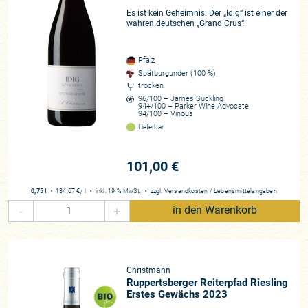
Es ist kein Geheimnis: Der „Idig“ ist einer der
wahren deutschen „Grand Crus“!
Pfalz
Spätburgunder (100 %)
trocken
96/100 – James Suckling
94+/100 – Parker Wine Advocate
94/100 – Vinous
Lieferbar
101,00 €
0,75 l
・
134,67 €
/ l
・
inkl. 19 % MwSt.
・
zzgl.
Versandkosten
/
Lebensmittelangaben
-
+
in den Warenkorb
Christmann
Ruppertsberger Reiterpfad Riesling
Erstes Gewächs 2023