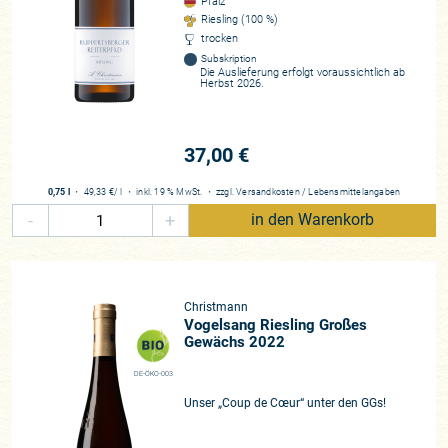
Pfalz
Riesling (100 %)
trocken
Subskription
Die Auslieferung erfolgt voraussichtlich ab
Herbst 2026.
37,00 €
0,75 l
・
49,33 €
/ l
・
inkl. 19 % MwSt.
・
zzgl.
Versandkosten
/
Lebensmittelangaben
-
+
in den Warenkorb
Christmann
Vogelsang Riesling Großes
Gewächs 2022
DE-ÖKO-003
Unser „Coup de Cœur“ unter den GGs!