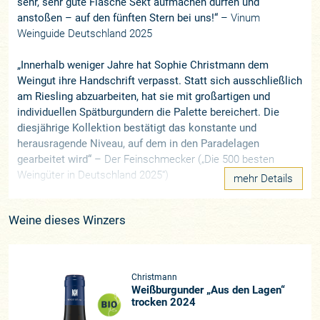
sehr, sehr gute Flasche Sekt aufmachen dürfen und
anstoßen – auf den fünften Stern bei uns!“
– Vinum
Weinguide Deutschland 2025
„Innerhalb weniger Jahre hat Sophie Christmann dem
Weingut ihre Handschrift verpasst. Statt sich ausschließlich
am Riesling abzuarbeiten, hat sie mit großartigen und
individuellen Spätburgundern die Palette bereichert. Die
diesjährige Kollektion bestätigt das konstante und
herausragende Niveau, auf dem in den Paradelagen
gearbeitet wird“
– Der Feinschmecker („Die 500 besten
Weingüter in Deutschland 2025“)
mehr Details
„Kleiner ist größer. Die Christmanns sind davon überzeugt,
Weine dieses Winzers
dass in der Konzentration auf das Wesentliche die Chance
liegt, um bei den verbliebenen Punkten noch besser werden
zu können. So hat man sich entgegen dem allgemeinen
Trend entschlossen, die Betriebsfläche für Wein nicht zu
Christmann
vergrößern, sondern zu verkleinern.“
– Vinum Weinguide
Weißburgunder „Aus den Lagen“
2022
trocken 2024