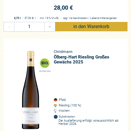
28,00 €
0,75 l
・
37,33 €
/ l
・
inkl. 19 % MwSt.
・
zzgl.
Versandkosten
/
Lebensmittelangaben
-
+
in den Warenkorb
Christmann
Ölberg-Hart Riesling Großes
Gewächs 2025
DE-ÖKO-003
Pfalz
Riesling (100 %)
trocken
Subskription
Die Auslieferung erfolgt voraussichtlich ab
Herbst 2026.