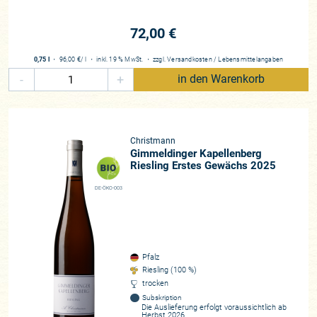
72,00 €
0,75 l
・
96,00 €
/ l
・
inkl. 19 % MwSt.
・
zzgl.
Versandkosten
/
Lebensmittelangaben
-
+
in den Warenkorb
Christmann
Gimmeldinger Kapellenberg
Riesling Erstes Gewächs 2025
DE-ÖKO-003
Pfalz
Riesling (100 %)
trocken
Subskription
Die Auslieferung erfolgt voraussichtlich ab
Herbst 2026.