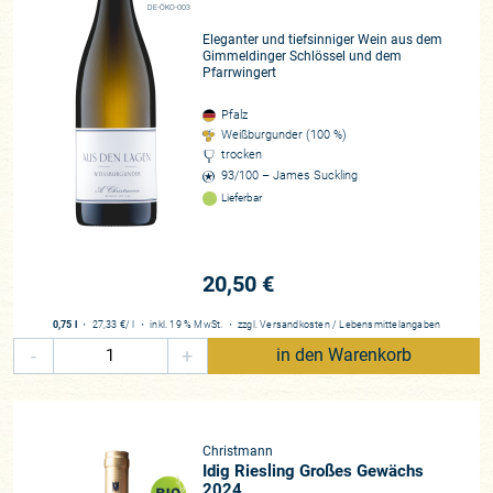
DE-ÖKO-003
„Erneut eine famose Kollektion.“
– Falstaff Weinguide 2022
Eleganter und tiefsinniger Wein aus dem
Gimmeldinger Schlössel und dem
„Ist das noch deutsch oder schon burgundisch? Das ist uns
Pfarrwingert
so was von schnuppe, denn wir sind begeistert.“
– Vinum
Weinguide 2021
Pfalz
Weißburgunder (100 %)
trocken
Einmal an der Spitze angekommen, beginnt die eigentliche
93/100 – James Suckling
Herausforderung: sich dort fortlaufend zu behaupten. Dass
Lieferbar
hierin die größte Aufgabe liegt, sich niemand auf seinen
Lorbeeren ausruhen kann, können Generationen von
Künstlern, Dichtern und Schauspielern genauso wie die
20,50 €
besten Handwerker, zu denen wir die Spitzenköche und
Winzer zählen, bezeugen. Dass das Weingut A. Christmann
0,75 l
・
27,33 €
/ l
・
inkl. 19 % MwSt.
・
zzgl.
Versandkosten
/
Lebensmittelangaben
aus dem heimeligen Gimmeldingen an der Pfälzer
-
+
in den Warenkorb
Mittelhaardt zu den etablierten Spitzenweingütern des
Vereins Deutscher Prädikatsweingüter – kurz VDP – zu
zählen ist, ist keine Neuigkeit, sondern allgemein bekannt.
Denn die „Weinbauhistorie“ der Christmanns reicht
Christmann
tatsächlich bis ins 16. Jahrhundert zurück, als die Familie in
Idig Riesling Großes Gewächs
den Weingärten um Gimmeldingen arbeitete. Erste Spuren
2024