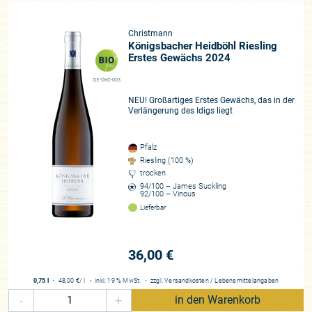
21 HEKTAR EINDRUCKSVOLLES TERROIR
Christmann
Was hier behutsam erneuert wird, steht schon lange auf
Königsbacher Heidböhl Riesling
Erstes Gewächs 2024
festem Boden. So besitzt die Familie 21 Hektar bestes
Terroir an der Mittelhardt. In Gimmeldingen sind es die Lagen
DE-ÖKO-003
Meerspinne im Mandelgarten (Buntsandsteingeröll und
NEU! Großartiges Erstes Gewächs, das in der
Löss), Biengarten (Buntsandstein mit eisenhaltigem
Verlängerung des Idigs liegt
Lösslehm als Einlagerung) und Kapellenberg (Buntsandstein
auf massivem Kalk), in Königsbach der legendäre Idig mit
Pfalz
Oberboden aus Kalk, Ton und Buntsandstein sowie, etwas
Riesling (100 %)
oberhalb am Wald, den Ölberg-Hardt, in Ruppertsberg die
trocken
Lagen Reiterpfad, Spiess und Linsenbusch. Außerdem
94/100 – James Suckling
92/100 – Vinous
bereichert aus Neustadt der Vogelsang seit 2018 das
Lieferbar
Lagenportfolio der Christmanns. Seit 2004 betreiben die
Christmanns biodynamische Landwirtschaft, sind zudem
Mitglied im Verein respekt-BIODYN. Nachhaltigkeit ist hier
36,00 €
kein dem Zeitgeist geschuldetes
virtue signalling
, sondern
elementare und gelebte Überzeugung der nach Verfeinerung,
0,75 l
・
48,00 €
/ l
・
inkl. 19 % MwSt.
・
zzgl.
Versandkosten
/
Lebensmittelangaben
Reduzierung und Klarheit strebenden Christmanns. Rund drei
-
+
in den Warenkorb
Viertel der Rebfläche sind hier mit Riesling bepflanzt, doch