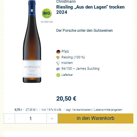
Christmann
Geheimnis mehr, dass Sophie Christmann in den letzten
Riesling „Aus den Lagen“ trocken
Jahren das Traditionsweingut um Spätburgunder auf
2024
Topniveau bereichert hat. So wird wohl der Idig in Zukunft
DE-ÖKO-003
nicht mehr nur für monumentale Rieslinge, sondern auch für
Der Porsche unter den Gutsweinen
Spätburgunder aus dieser Lage stehen.« Und diese Zukunft
ist jetzt!“, heißt es in „Die 500 besten Weingüter in
Deutschland 2023“ des Magazins Der Feinschmecker. Und
so ist gekommen, wie es kommen musste: Die Weine
Pfalz
Riesling (100 %)
sprachen für sich und berichteten von einer neuen Zeit!
trocken
94/100 – James Suckling
Seitdem Sophie Christmann gemeinsam mit ihrem Vater den
Lieferbar
Pfälzer Betrieb führt, weht erneut frischer Wind im Betrieb.
Dabei erinnert uns der Werdegang an das Weingut Huber,
einen der renommiertesten Burgunderproduzenten
20,50 €
Deutschlands. Als der junge Julian das Weingut im Jahr 2014
unerwartet früh übernehmen musste, waren alle Augen auf
0,75 l
・
27,33 €
/ l
・
inkl. 19 % MwSt.
・
zzgl.
Versandkosten
/
Lebensmittelangaben
diesen absoluten Vorzeigebetrieb gerichtet. Julian hätte
-
+
in den Warenkorb
nichts ändern müssen, um die Erfolgsgeschichte „Bernhard
Huber“ fortzuschreiben, doch entwickelte er quasi „über
Nacht“ einen völlig neuen und noch wagemutigeren Stil,