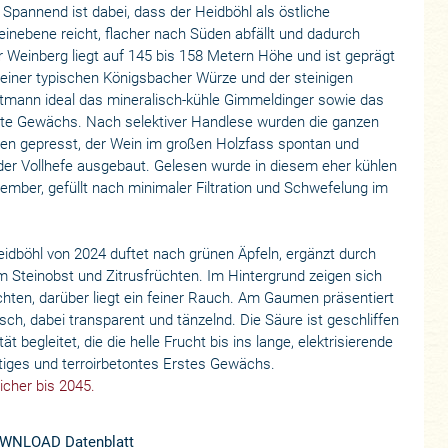
Spannend ist dabei, dass der Heidböhl als östliche
einebene reicht, flacher nach Süden abfällt und dadurch
Der Weinberg liegt auf 145 bis 158 Metern Höhe und ist geprägt
seiner typischen Königsbacher Würze und der steinigen
ristmann ideal das mineralisch-kühle Gimmeldinger sowie das
ste Gewächs. Nach selektiver Handlese wurden die ganzen
en gepresst, der Wein im großen Holzfass spontan und
er Vollhefe ausgebaut. Gelesen wurde in diesem eher kühlen
mber, gefüllt nach minimaler Filtration und Schwefelung im
idböhl von 2024 duftet nach grünen Äpfeln, ergänzt durch
m Steinobst und Zitrusfrüchten. Im Hintergrund zeigen sich
hten, darüber liegt ein feiner Rauch. Am Gaumen präsentiert
trisch, dabei transparent und tänzelnd. Die Säure ist geschliffen
ät begleitet, die die helle Frucht bis ins lange, elektrisierende
aftiges und terroirbetontes Erstes Gewächs.
icher bis 2045.
WNLOAD Datenblatt