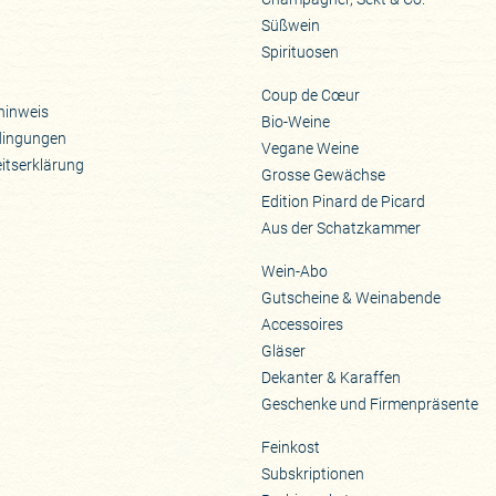
Süßwein
Spirituosen
Coup de Cœur
hinweis
Bio-Weine
dingungen
Vegane Weine
eitserklärung
Grosse Gewächse
Edition Pinard de Picard
Aus der Schatzkammer
Wein-Abo
Gutscheine & Weinabende
Accessoires
Gläser
Dekanter & Karaffen
Geschenke und Firmenpräsente
Feinkost
Subskriptionen