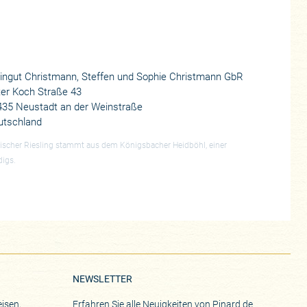
ingut Christmann, Steffen und Sophie Christmann GbR
er Koch Straße 43
435 Neustadt an der Weinstraße
utschland
lischer Riesling stammt aus dem Königsbacher Heidböhl, einer
digs.
NEWSLETTER
isen,
Erfahren Sie alle Neuigkeiten von Pinard de