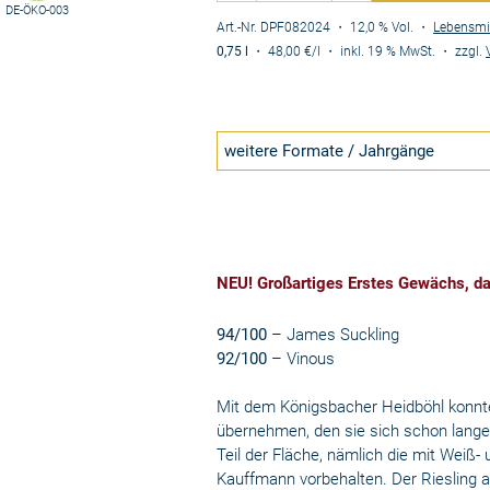
DE-ÖKO-003
Art.-Nr. DPF082024
・ 12,0 % Vol.
・
Lebensmi
0,75 l
・
48,00 €
/l
・
inkl. 19 % MwSt.
・
zzgl.
weitere Formate / Jahrgänge
NEU! Großartiges Erstes Gewächs, das
94/100
– James Suckling
92/100
– Vinous
Mit dem Königsbacher Heidböhl konnt
übernehmen, den sie sich schon lange
Teil der Fläche, nämlich die mit Weiß
Kauffmann vorbehalten. Der Riesling au