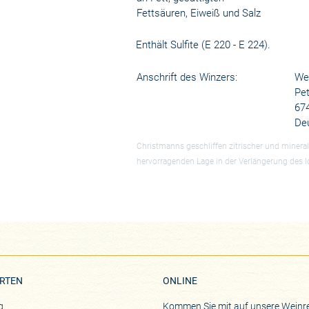
Fettsäuren, Eiweiß und Salz
Enthält Sulfite (E 220 - E 224).
Anschrift des Winzers:
We
Pet
67
De
Christmanns geschliffen zitrischer und minera
hervorragenden Lage in der Verlängerung des I
RTEN
ONLINE
g
Kommen Sie mit auf unsere Weinre