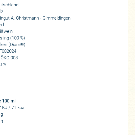
utschland
lz
ngut A. Christmann - Gimmeldingen
5 l
ißwein
sling (100 %)
rken (Diam®)
F082024
-ÖKO-003
0 %
e 100 ml
 KJ / 71 kcal
 g
 g
.