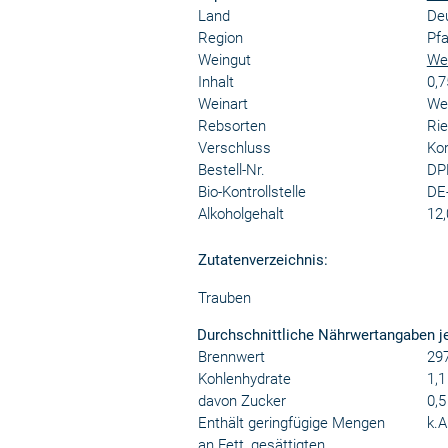
Land
De
Region
Pfa
Weingut
Wei
Inhalt
0,7
Weinart
We
Rebsorten
Rie
Verschluss
Ko
Bestell-Nr.
DP
Bio-Kontrollstelle
DE
Alkoholgehalt
12,
Zutatenverzeichnis:
Trauben
Durchschnittliche Nährwertangaben j
Brennwert
297
Kohlenhydrate
1,1
davon Zucker
0,5
Enthält geringfügige Mengen
k.A
an Fett, gesättigten