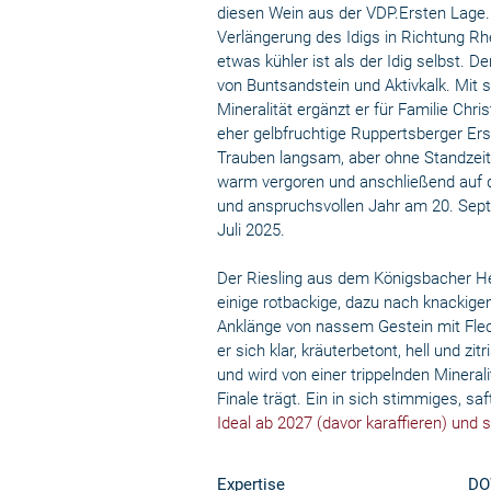
diesen Wein aus der VDP.Ersten Lage. 
Verlängerung des Idigs in Richtung Rh
etwas kühler ist als der Idig selbst. 
von Buntsandstein und Aktivkalk. Mit 
Mineralität ergänzt er für Familie Ch
eher gelbfruchtige Ruppertsberger Er
Trauben langsam, aber ohne Standzeit
warm vergoren und anschließend auf d
und anspruchsvollen Jahr am 20. Septe
Juli 2025.
Der Riesling aus dem Königsbacher He
einige rotbackige, dazu nach knackige
Anklänge von nassem Gestein mit Flec
er sich klar, kräuterbetont, hell und zi
und wird von einer trippelnden Mineralit
Finale trägt. Ein in sich stimmiges, s
Ideal ab 2027 (davor karaffieren) und s
Expertise
DO