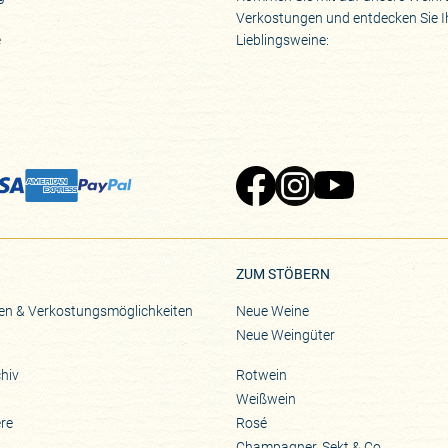
Verkostungen und entdecken Sie I
e
Lieblingsweine:
Zu Pinard's Facebook-Seite
Zu Pinard's Instagram-Seite
Zu Pinard's YouTube-S
ZUM STÖBERN
en & Verkostungsmöglichkeiten
Neue Weine
Neue Weingüter
hiv
Rotwein
Weißwein
ere
Rosé
Champagner, Sekt & Co.