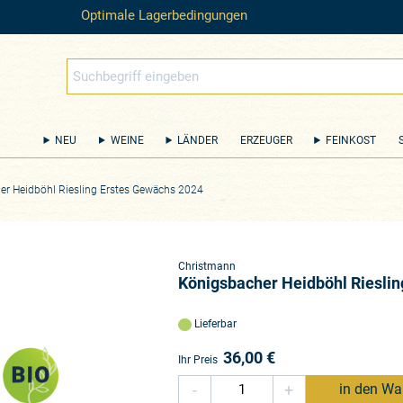
Optimale Lagerbedingungen
NEU
WEINE
LÄNDER
ERZEUGER
FEINKOST
er Heidböhl Riesling Erstes Gewächs 2024
Christmann
Königsbacher Heidböhl Riesli
Lieferbar
36,00
€
Ihr Preis
-
+
in den Wa