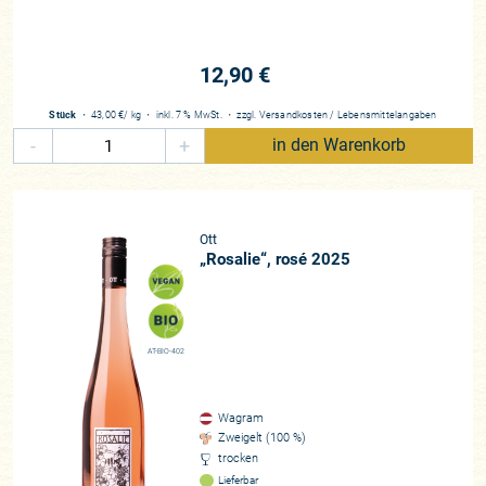
12,90 €
Stück
・
43,00 €
/ kg
・
inkl. 7 % MwSt.
・
zzgl.
Versandkosten
/
Lebensmittelangaben
-
+
in den Warenkorb
Ott
„Rosalie“, rosé 2025
AT-BIO-402
Wagram
Zweigelt (100 %)
trocken
Lieferbar