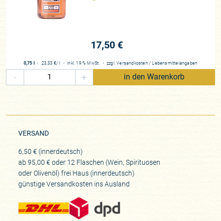
17,50 €
0,75 l
・
23,33 €
/ l
・
inkl. 19 % MwSt.
・
zzgl.
Versandkosten
/
Lebensmittelangaben
-
+
in den Warenkorb
VERSAND
6,50 € (innerdeutsch)
ab 95,00 € oder 12 Flaschen (Wein, Spirituosen
oder Olivenöl) frei Haus (innerdeutsch)
günstige Versandkosten ins Ausland