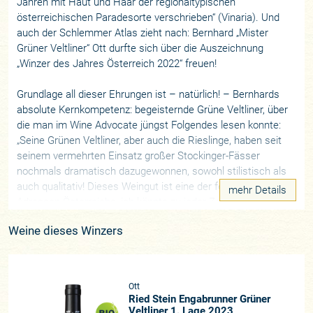
Jahren mit Haut und Haar der regionaltypischen
österreichischen Paradesorte verschrieben“ (Vinaria). Und
auch der Schlemmer Atlas zieht nach: Bernhard „Mister
Grüner Veltliner“ Ott durfte sich über die Auszeichnung
„Winzer des Jahres Österreich 2022“ freuen!
Grundlage all dieser Ehrungen ist – natürlich! – Bernhards
absolute Kernkompetenz: begeisternde Grüne Veltliner, über
die man im Wine Advocate jüngst Folgendes lesen konnte:
„Seine Grünen Veltliner, aber auch die Rieslinge, haben seit
seinem vermehrten Einsatz großer Stockinger-Fässer
nochmals dramatisch dazugewonnen, sowohl stilistisch als
auch qualitativ! Dieses Weingut ist eine der feinsten
mehr Details
Adressen Österreichs, ich könnte zu jeder Zeit Ott-Weine
trinken!“
Weine dieses Winzers
„Der Grüne Veltliner ist unsere Chance. Der wächst
nirgendwo anders auf der Welt. Der kann nicht wie
Chardonnay von jedermann übernommen und zum
charakterlosen Modewein degradiert werden.“
Ott
Ried Stein Engabrunner Grüner
Eigentlich ist Bernhard Ott, ein sinnenfroher, ausgeglichener,
Veltliner 1. Lage 2023