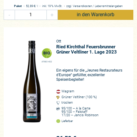
Paket
・
52,89 €
/ l
・
inkl. 19 % MwSt.
・
zzgl.
Versandkosten
/
Lebensmittelangaben
-
+
in den Warenkorb
Ott
Ried Kirchthal Feuersbrunner
Grüner Veltliner 1. Lage 2023
AT-BIO-402
Ein eigens für die „Jeunes Restaurateurs
d’Europe“ gefüllter, exzellenter
Speisenbegleiter!
Wagram
Grüner Veltliner (100 %)
trocken
95/100 – A la Carte
95/100 – Falstaff
17/20 – Jancis Robinson
Lieferbar