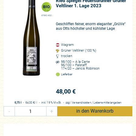
Ried Spiegel Feuersbrunner Grüner
unterstreicht – und ist trotzdem ein wohltuend bescheidener
Veltliner 1. Lage 2023
und sympathischer Naturbursche geblieben. Ganz so, wie wir
seinerzeit den aufstrebenden Stern am österreichischen
AT-BIO-402
Weinhimmel kennenlernten. Seine wunderbaren Grünen
Geschliffen feiner, enorm eleganter „GrüVe“
aus Otts höchster und kühlster Lage
Veltliner gehören allesamt zur Kategorie „persönliche
Lieblingsweine“ bei Pinard de Picard.
Wagram
Und Bernhards Weine begeistern auch die Kritiker. Egal ob
Grüner Veltliner (100 %)
die Rieden-Weine Bernhards angestellt werden oder sein
trocken
98/100 – A la Carte
legendärer „Ott“. Bernhards Preziosen sind stets vorne dabei,
96/100 – Falstaff
17+/20 – Jancis Robinson
wenn Journalisten und Kritiker seine Weine in Blindproben
Lieferbar
anstellen. Auf der prestigereichen Veranstaltung „Meiningers
Finest 100“ war er bereits zum zweiten Mal als Wagram-
Spezialist unter den besten Weingütern weltweit vertreten.
48,00 €
Der Österreicher kennt einfach keinen Halt. Erst kürzlich
schuf er sich aufwändige Korbpressen an. Sie sind
0,75 l
・
64,00 €
/ l
・
inkl. 19 % MwSt.
・
zzgl.
Versandkosten
/
Lebensmittelangaben
langsamer, teurer und höchst aufwändig. Doch hält so etwas
-
+
in den Warenkorb
eine Ikone nicht ab: „Durch das Anquetschen der Trauben in
der Traubenmühle und das Pressen in den bislang einzigen
Korbpressen dieser Art in Österreich, ergibt sich ein