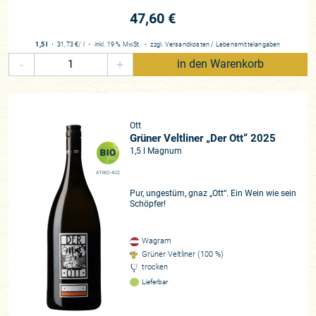
47,60 €
1,5 l
・
31,73 €
/ l
・
inkl. 19 % MwSt.
・
zzgl.
Versandkosten
/
Lebensmittelangaben
-
+
in den Warenkorb
Ott
Grüner Veltliner „Der Ott“ 2025
1,5 l Magnum
AT-BIO-402
Pur, ungestüm, gnaz „Ott“. Ein Wein wie sein
Schöpfer!
Wagram
Grüner Veltliner (100 %)
trocken
Lieferbar