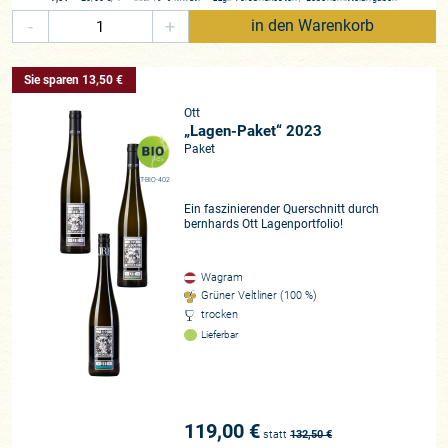
-
+
in den Warenkorb
Sie sparen 13,50 €
Ott
„Lagen-Paket“ 2023
Paket
AT-BIO-402
Ein faszinierender Querschnitt durch
bernhards Ott Lagenportfolio!
Wagram
Grüner Veltliner (100 %)
trocken
Lieferbar
119,00 €
statt
132,50
€