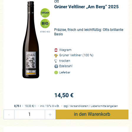
ungemein hohes Konzentrationsniveau aus Reife, Frucht,
Ott
Säure und einer klassischen Veltliner Würze.“ berichtet uns
Grüner Veltliner „Am Berg“ 2025
Bernhard mit funkelnden Augen. Das Ergebnis ist
schmeckbar, Glas für Glas!
Präzise, frisch und leichtfüßig: Otts brillante
Hochachtung an das ganze Ott- Team für die konsequente
AT-BIO-402
Basis
Arbeit, die uns Jahr für Jahr so schöne Vetliner beschert!
Wagram
Winzer*in
Grüner Veltliner (100 %)
Bernhard Ott
trocken
Region
Edelstahl
Lieferbar
Wagram
Rebfläche
45 Hektar
14,50 €
Rebsorten
95% Grüner Veltliner, Chardonnay, Muskateller, Müller-Thurgau
0,75 l
・
19,33 €
/ l
・
inkl. 19 % MwSt.
・
zzgl.
Versandkosten
/
Lebensmittelangaben
Mitgliedschaft/Verbände
-
+
in den Warenkorb
Traditionsweingüter Österreich, „Respekt-Biodyn“
Beste Lagen