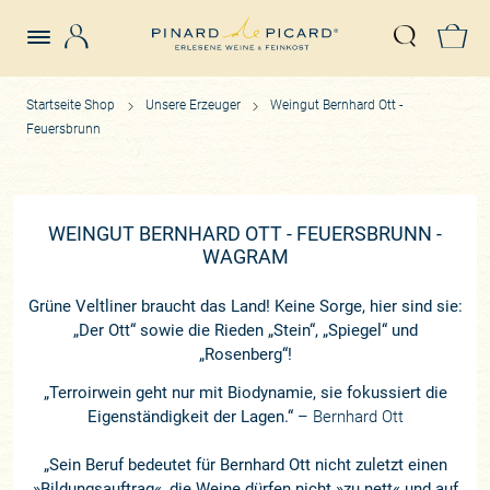
Login
Z
Suche öffn
Startseite Shop
Unsere Erzeuger
Weingut Bernhard Ott -
Feuersbrunn
WEINGUT BERNHARD OTT - FEUERSBRUNN -
WAGRAM
Grüne Veltliner braucht das Land! Keine Sorge, hier sind sie:
„Der Ott“ sowie die Rieden „Stein“, „Spiegel“ und
„Rosenberg“!
„Terroirwein geht nur mit Biodynamie, sie fokussiert die
Eigenständigkeit der Lagen.“
– Bernhard Ott
„Sein Beruf bedeutet für Bernhard Ott nicht zuletzt einen
»Bildungsauftrag«, die Weine dürfen nicht »zu nett« und auf