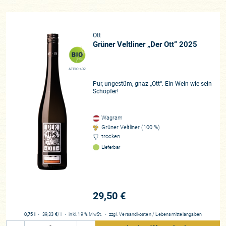
Ott
Grüner Veltliner „Der Ott“ 2025
AT-BIO-402
Pur, ungestüm, gnaz „Ott“. Ein Wein wie sein
Schöpfer!
Wagram
Grüner Veltliner (100 %)
trocken
Lieferbar
29,50 €
0,75 l
・
39,33 €
/ l
・
inkl. 19 % MwSt.
・
zzgl.
Versandkosten
/
Lebensmittelangaben