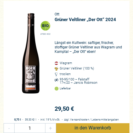
Ott
Grüner Veltliner „Der Ott“ 2024
AT-BIO-402
Längst ein Kultwein: saftiger, frischer,
stoffiger Grüner Veltliner aus Wagram und
Kamptal – „Der Ott“ eben!
Wagram
Grüner Veltliner (100 %)
trocken
93-95/100 – Falstaff
17+/20 – Jancis Robinson
Lieferbar
29,50 €
0,75 l
・
39,33 €
/ l
・
inkl. 19 % MwSt.
・
zzgl.
Versandkosten
/
Lebensmittelangaben
-
+
in den Warenkorb