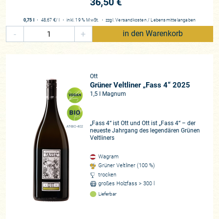
36,50 €
0,75 l
・
48,67 €
/ l
・
inkl. 19 % MwSt.
・
zzgl.
Versandkosten
/
Lebensmittelangaben
-
+
in den Warenkorb
Ott
Grüner Veltliner „Fass 4“ 2025
1,5 l Magnum
„Fass 4“ ist Ott und Ott ist „Fass 4“ – der
AT-BIO-402
neueste Jahrgang des legendären Grünen
Veltliners
Wagram
Grüner Veltliner (100 %)
trocken
großes Holzfass > 300 l
Lieferbar