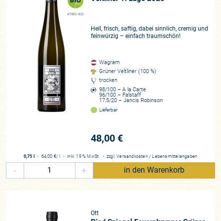
barocker Genussmensch, so schnell nicht aus der Ruhe zu
AT-BIO-402
bringen. Doch wenn die Rede auf „seinen“ Grünen Veltliner
Hell, frisch, saftig, dabei sinnlich, cremig und
kommt, dann wirkt er wie elektrisiert, wird zum engagierten
feinwürzig – einfach traumschön!
Streiter für eine häufig verkannte, von allzu vielen Winzern
zum billigen Durstlöscher abgestempelte Massenrebe. Dann
spürt jeder Gesprächspartner, dass sein leidenschaftliches
Wagram
Grüner Veltliner (100 %)
Plädoyer für Österreichs große autochthone Rebsorte, aus
trocken
der unter den Händen begnadeter Winzer höchst
98/100 – A la Carte
anspruchsvolle Spitzengewächse mit cremig-seidener, aber
96/100 – Falstaff
17,5/20 – Jancis Robinson
auch zutiefst mineralischer Textur entstehen können, aus
Lieferbar
tiefstem Herzen kommt. Markenzeichen sind für uns Brillanz
und Transparenz, die diesen gebirgsbachklaren und präzisen
48,00 €
Weinen mit großem Trinkfluss zu eigen ist. Die Umstellung
auf biodynamischen Anbau hat Bernhards großartigen
0,75 l
・
64,00 €
/ l
・
inkl. 19 % MwSt.
・
zzgl.
Versandkosten
/
Lebensmittelangaben
Weinen eine neue Dimension an Terroirausdruck, an
-
+
in den Warenkorb
strahlender Mineralität, unvergleichlicher Brillanz und
betörend aromatischer Finesse hinzugefügt. Er hat den
Gipfel österreichischer Winzerkunst erreicht, was die
Verleihung des Titels „Winzer des Jahres“ durch das Magazin
Ott
Falstaff konsequent und mit einer logischen Folgerichtigkeit