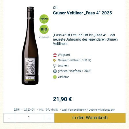
Ried Stein, Spiegel
Ott
Zusammenarbeit
Grüner Veltliner „Fass 4“ 2025
seit 2003
Historie
Bernhard Ott übernimmt den Betrieb 1995
„Fass 4“ ist Ott und Ott ist „Fass 4“ – der
AT-BIO-402
neueste Jahrgang des legendären Grünen
Veltliners
Wagram
Grüner Veltliner (100 %)
trocken
großes Holzfass > 300 l
Lieferbar
21,90 €
0,75 l
・
29,20 €
/ l
・
inkl. 19 % MwSt.
・
zzgl.
Versandkosten
/
Lebensmittelangaben
-
+
in den Warenkorb