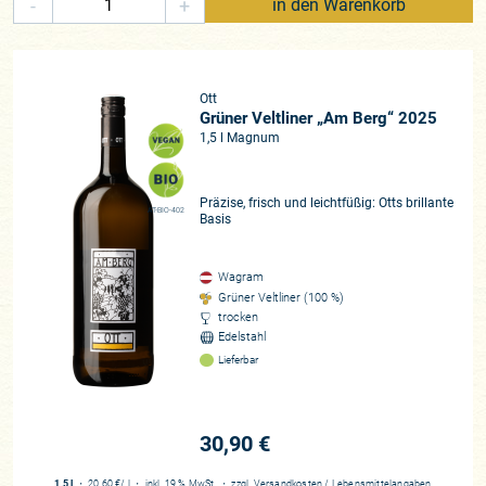
-
+
in den Warenkorb
Ott
Grüner Veltliner „Am Berg“ 2025
1,5 l Magnum
Präzise, frisch und leichtfüßig: Otts brillante
AT-BIO-402
Basis
Wagram
Grüner Veltliner (100 %)
trocken
Edelstahl
Lieferbar
30,90 €
1,5 l
・
20,60 €
/ l
・
inkl. 19 % MwSt.
・
zzgl.
Versandkosten
/
Lebensmittelangaben