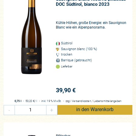
DOC Südtirol, bianco 2023
Kühle Höhen, große Energie: ein Sauvignon
Blanc wie ein Alpenpanorama.
Südtirol
Sauvignon blanc (100 %)
trocken
Barrique (gebraucht)
Lieferbar
39,90 €
0,75 l
・
53,20 €
/ l
・
inkl. 19 % MwSt.
・
zzgl.
Versandkosten
/
Lebensmittelangaben
-
+
in den Warenkorb