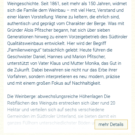
Weingeschichte. Seit 1861, seit mehr als 150 Jahren, widmet
sich die Familie dem Weinbau – mit viel Herz, Verstand und
einer klaren Vorstellung: Weine zu keltern, die ehrlich sind,
authentisch und geprägt vom Charakter der Berge. Was mit
Gründer Alois Pfitscher begann, hat sich über sieben
Generationen hinweg zu einem Vorzeigebetrieb des Südtiroler
Qualitätsweinbaus entwickelt. Hier wird der Begriff
„Familienweingut“ tatsächlich gelebt: Heute führen die
Geschwister Daniel, Hannes und Marion Pfitscher,
unterstützt von Vater Klaus und Mutter Monika, das Gut in
die Zukunft. Dabei bewahren sie nicht nur das Erbe ihrer
Vorfahren, sondern interpretieren es neu: modern, präzise
und mit einem großen Fokus auf Nachhaltigkeit.
Die Weinberge: abwechslungsreiche Höhenlagen Die
Rebflächen des Weinguts erstrecken sich über rund 20
Hektar und verteilen sich auf sechs verschiedene
Gemeinden im Südtiroler Unterland, sie bieten damit ein
ganzes Füllhorn unterschiedlichster Böden und könnten
mehr Details
kaum abwechslungsreicher sein. Das Besondere an diesen