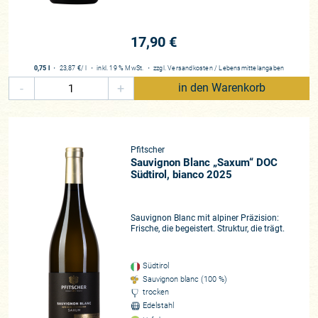
Das Langefeld, Matan, Griesfeld, Rivus, Fuxleiten
Zusammenarbeit
17,90 €
seit 2025
Historie
0,75 l
・
23,87 €
/ l
・
inkl. 19 % MwSt.
・
zzgl.
Versandkosten
/
Lebensmittelangaben
Weinbau seit 1861
-
+
in den Warenkorb
Pfitscher
Sauvignon Blanc „Saxum“ DOC
Südtirol, bianco 2025
Sauvignon Blanc mit alpiner Präzision:
Frische, die begeistert. Struktur, die trägt.
Südtirol
Sauvignon blanc (100 %)
trocken
Edelstahl