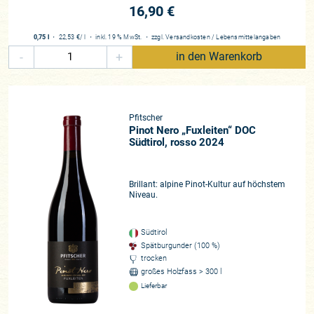
spiegelt sich dieser Ansatz wider: Das Weingut wurde als
16,90 €
erstes Italiens mit dem „CasaClima“-Zertifikat ausgezeichnet
– ein Symbol für ökologische Architektur, energieeffizientes
0,75 l
・
22,53 €
/ l
・
inkl. 19 % MwSt.
・
zzgl.
Versandkosten
/
Lebensmittelangaben
Arbeiten und eine ganzheitlich verstandene Nachhaltigkeit.
-
+
in den Warenkorb
Weine mit klarer Handschrift
Das Sortiment von Pfitscher zeigt die gesamte Bandbreite
Südtirols und ist doch stets von einer klaren Handschrift
Pfitscher
geprägt. Die Sauvignon Blancs sind frisch, aromatisch und
Pinot Nero „Fuxleiten“ DOC
mineralisch, mit einer markanten alpinen Prägung. Pinot
Südtirol, rosso 2024
Grigio und Chardonnay wirken straff, elegant und werden von
einer lebendigen Säure getragen. Besonders hervorzuheben
Brillant: alpine Pinot-Kultur auf höchstem
ist der Pinot Nero, der als Aushängeschild des Hauses gilt.
Niveau.
Er ist fein, filigran, burgundisch inspiriert und zählt zu den
international besten Vertretern seiner Sorte. Die
autochthonen Rotweine wie Lagrein sind kraftvoll und dicht,
Südtirol
Spätburgunder (100 %)
ohne jemals schwer zu wirken, während Merlot und Cuvées
trocken
durch ihre Struktur und Eleganz überzeugen. Die Lagenweine
großes Holzfass > 300 l
der Renaissance-Linie zeigen schließlich in exemplarischer
Lieferbar
Weise, wie puristisch und terroirgeprägt die Essenz einzelner
Parzellen in die Flasche gebracht werden kann.