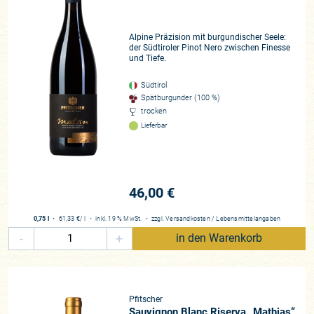
Alpine Präzision mit burgundischer Seele:
der Südtiroler Pinot Nero zwischen Finesse
und Tiefe.
Südtirol
Spätburgunder (100 %)
trocken
Lieferbar
46,00 €
0,75 l
・
61,33 €
/ l
・
inkl. 19 % MwSt.
・
zzgl.
Versandkosten
/
Lebensmittelangaben
-
+
in den Warenkorb
Pfitscher
Sauvignon Blanc Riserva „Mathias“