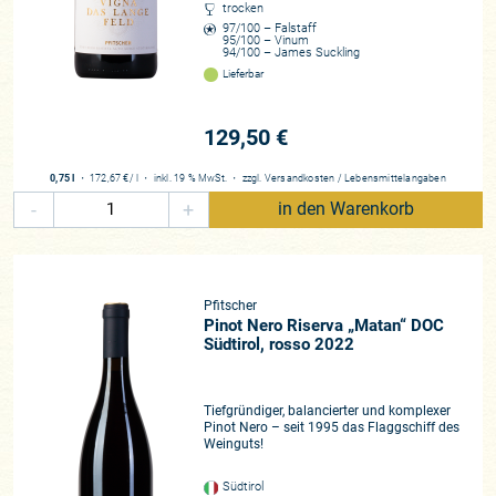
trocken
97/100 – Falstaff
95/100 – Vinum
94/100 – James Suckling
Lieferbar
129,50 €
0,75 l
・
172,67 €
/ l
・
inkl. 19 % MwSt.
・
zzgl.
Versandkosten
/
Lebensmittelangaben
-
+
in den Warenkorb
Pfitscher
Pinot Nero Riserva „Matan“ DOC
Südtirol, rosso 2022
Tiefgründiger, balancierter und komplexer
Pinot Nero – seit 1995 das Flaggschiff des
Weinguts!
Südtirol