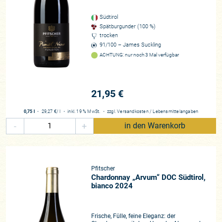
Südtirol
Spätburgunder (100 %)
trocken
91/100 – James Suckling
ACHTUNG: nur noch 3 Mal verfügbar
21,95 €
0,75 l
・
29,27 €
/ l
・
inkl. 19 % MwSt.
・
zzgl.
Versandkosten
/
Lebensmittelangaben
-
+
in den Warenkorb
Pfitscher
Chardonnay „Arvum“ DOC Südtirol,
bianco 2024
Frische, Fülle, feine Eleganz: der