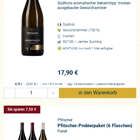
Südtirols aromatischer Geheimtipp: trocken
ausgebauter Gewürztraminer
Südtirol
Gewürztraminer (100 %)
trocken
92/100 – James Suckling
ACHTUNG: nur noch 1 Mal verfügbar
17,90 €
0,75 l
・
23,87 €
/ l
・
inkl. 19 % MwSt.
・
zzgl.
Versandkosten
/
Lebensmittelangaben
-
+
in den Warenkorb
Sie sparen 7,50 €
Pfitscher
Pfitscher-Probierpaket (6 Flaschen)
Paket