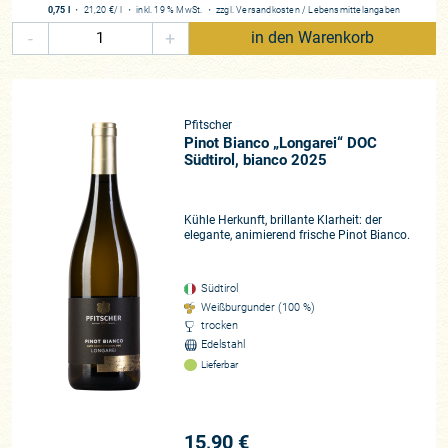
0,75 l
・
21,20 €
/ l
・
inkl. 19 % MwSt.
・
zzgl.
Versandkosten
/
Lebensmittelangaben
Kaum ein anderes Südtiroler Weingut verfügt damit über eine
-
+
in den Warenkorb
so große Vielfalt an verschiedenartigen Böden. Vulkanischer
Porphyr, Dolomit, Kalk und Moränenschotter bilden das
Fundament, das jedem der Pfitscher-Weine seine ganz
individuellen Nuancen verleiht. Gleichzeitig sorgt die südliche
Pfitscher
Lage Südtirols für reichlich Sonnenschein, während die
Pinot Bianco „Longarei“ DOC
Höhenmeter und die kühlen Nächte den Weinen Eleganz und
Südtirol, bianco 2025
Finesse verleihen. Dieses Spannungsfeld von alpinem Klima
und mediterraner Wärme macht die Weine von Pfitscher so
einzigartig und unverwechselbar.
Kühle Herkunft, brillante Klarheit: der
elegante, animierend frische Pinot Bianco.
Die Arbeit im Keller: Präzision und Zurückhaltung
Im Keller verfolgen die Pfitschers einen klaren Ansatz: so
Südtirol
wenig wie möglich, so viel wie nötig. Jeder Arbeitsschritt
Weißburgunder (100 %)
dient dem Zweck, den Charakter der Lagen zu bewahren
trocken
Edelstahl
bzw. herauszuarbeiten. Die Trauben werden ausschließlich
Lieferbar
von Hand gelesen und streng selektioniert, bevor sie
parzellenweise ausgebaut werden. Meist erfolgt die Gärung
spontan mit den natürlichen Hefen der Weinberge, um den
authentischen Ausdruck der Rebsorten zu erhalten. Der
15,90 €