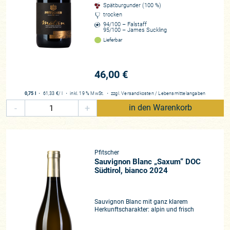
Spätburgunder (100 %)
trocken
94/100 – Falstaff
95/100 – James Suckling
Lieferbar
46,00 €
0,75 l
・
61,33 €
/ l
・
inkl. 19 % MwSt.
・
zzgl.
Versandkosten
/
Lebensmittelangaben
-
+
in den Warenkorb
Pfitscher
Sauvignon Blanc „Saxum“ DOC
Südtirol, bianco 2024
Sauvignon Blanc mit ganz klarem
Herkunftscharakter: alpin und frisch