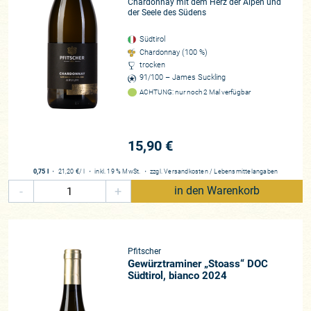
Chardonnay mit dem Herz der Alpen und
der Seele des Südens
Südtirol
Chardonnay (100 %)
trocken
91/100 – James Suckling
ACHTUNG: nur noch 2 Mal verfügbar
15,90 €
0,75 l
・
21,20 €
/ l
・
inkl. 19 % MwSt.
・
zzgl.
Versandkosten
/
Lebensmittelangaben
-
+
in den Warenkorb
Pfitscher
Gewürztraminer „Stoass“ DOC
Südtirol, bianco 2024