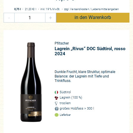
Ausbau geschieht je nach Sorte und Stilistik entweder in
Edelstahltanks, die Frische und Klarheit bewahren, in großen
0,75 l
・
21,20 €
/ l
・
inkl. 19 % MwSt.
・
zzgl.
Versandkosten
/
Lebensmittelangaben
Holzfässern, die Struktur geben, oder in Barriques, die den
-
+
in den Warenkorb
Weinen zusätzliche Tiefe verleihen. Holz wird dabei niemals
vordergründig eingesetzt, sondern soll stets nur als Rahmen
dienen, der den Charakter der Weine unterstreicht. Viele
Gewächse verbringen zudem eine lange Zeit auf der
Pfitscher
Feinhefe, was ihnen zusätzliche Komplexität, Cremigkeit und
Lagrein „Rivus“ DOC Südtirol, rosso
2024
ein bemerkenswertes Alterungspotenzial verleiht. Das
Ergebnis sind Weine von glasklarer Stilistik, geprägt von
Frische, Eleganz und Struktur.
Dunkle Frucht, klare Struktur, optimale
Balance: der Lagrein mit Tiefe und
Nachhaltigkeit und gelebte Verantwortung
Trinkfluss.
Die Familie Pfitscher zählt zu den Vorreitern einer
Südtirol
konsequent nachhaltigen Weinwirtschaft in Italien. Ihre
Lagrein (100 %)
Weinberge werden biologisch bewirtschaftet, auf Herbizide
trocken
und mineralische Dünger wird vollständig verzichtet. Durch
großes Holzfass > 300 l
natürliche Begrünung wird die Biodiversität gefördert,
Lieferbar
während ein möglichst geringer Maschineneinsatz die Böden
schont und den CO₂-Ausstoß reduziert. Auch im Keller