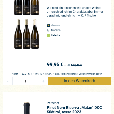
Wir sind ein bisschen wie unsere Weine:
unterschiedlich im Charakter, aber immer
geradlinig und ehrlich. – K. Pfitscher
diverse
trocken
Lieferbar
99,95 €
statt
107,45
€
Paket
・
22,21 €
/ l
・
inkl. 19 % MwSt.
・
zzgl.
Versandkosten
/
Lebensmittelangaben
-
+
in den Warenkorb
Pfitscher
Pinot Nero Riserva „Matan“ DOC
Südtirol, rosso 2023