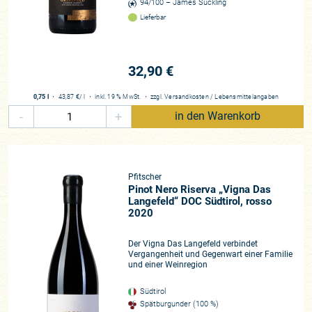
94/100 – James Suckling
Lieferbar
32,90 €
0,75 l
・
43,87 €
/ l
・
inkl. 19 % MwSt.
・
zzgl.
Versandkosten
/
Lebensmittelangaben
-
+
in den Warenkorb
Pfitscher
Pinot Nero Riserva „Vigna Das
Langefeld“ DOC Südtirol, rosso
2020
Der Vigna Das Langefeld verbindet
Vergangenheit und Gegenwart einer Familie
und einer Weinregion
Südtirol
Spätburgunder (100 %)