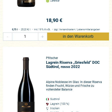
Lieferbar
18,90 €
0,75 l
・
25,20 €
/ l
・
inkl. 19 % MwSt.
・
zzgl.
Versandkosten
/
Lebensmittelangaben
-
+
in den Warenkorb
Pfitscher
Lagrein Riserva „Griesfeld“ DOC
Südtirol, rosso 2022
Alpine Noblesse im Glas: In dieser Riserva
finden Frucht, Würze und Frische zu
vollendeter Balance
Südtirol
Lagrein (100 %)
trocken