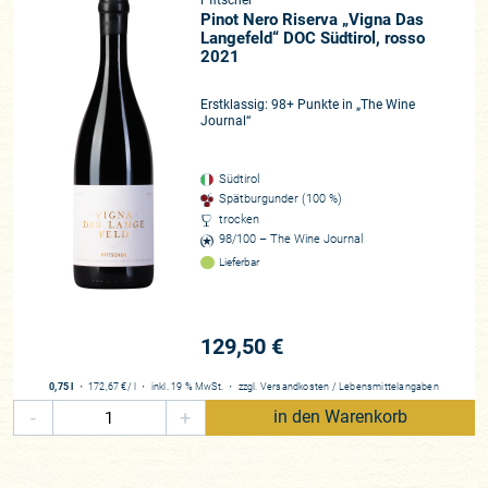
Pfitscher
Pinot Nero Riserva „Vigna Das
Langefeld“ DOC Südtirol, rosso
2021
Erstklassig: 98+ Punkte in „The Wine
Journal“
Südtirol
Spätburgunder (100 %)
trocken
98/100 – The Wine Journal
Lieferbar
129,50 €
0,75 l
・
172,67 €
/ l
・
inkl. 19 % MwSt.
・
zzgl.
Versandkosten
/
Lebensmittelangaben
-
+
in den Warenkorb