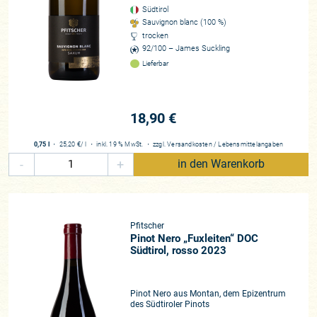
Südtirol
Sauvignon blanc (100 %)
trocken
92/100 – James Suckling
Lieferbar
18,90 €
0,75 l
・
25,20 €
/ l
・
inkl. 19 % MwSt.
・
zzgl.
Versandkosten
/
Lebensmittelangaben
-
+
in den Warenkorb
Pfitscher
Pinot Nero „Fuxleiten“ DOC
Südtirol, rosso 2023
Pinot Nero aus Montan, dem Epizentrum
des Südtiroler Pinots