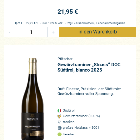
21,95 €
Das Weingut Pfitscher ist ein echtes Juwel. Es vereint die
Kraft der Natur mit dem Wissen von sieben Generationen
0,75 l
・
29,27 €
/ l
・
inkl. 19 % MwSt.
・
zzgl.
Versandkosten
/
Lebensmittelangaben
und einer modernen Anschauung und Ausrichtung. Jeder
-
+
in den Warenkorb
Wein ist Ausdruck der Höhenlagen, der Böden und der
Menschen, die ihn formen. Wer alpine Eleganz,
terroirgeprägte Authentizität und nachhaltige Spitzenqualität
sucht, findet sie in den Weinen von Pfitscher.
Pfitscher
Gewürztraminer „Stoass“ DOC
Winzer*in
Südtirol, bianco 2025
Daniel und Hannes Pfitscher
Region
Duft, Finesse, Präzision: der Südtiroler
Südtirol
Gewürztraminer voller Spannung.
Rebfläche
25 ha
Südtirol
Rebsorten
Gewürztraminer (100 %)
trocken
Pinot Nero, Lagrein, Pinot Bianco, Chardonnay, Gewürztraminer,
großes Holzfass > 300 l
Sauvignon Blanc
Lieferbar
Beste Lagen