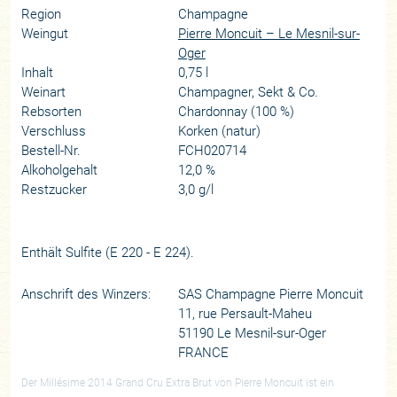
Region
Champagne
Weingut
Pierre Moncuit – Le Mesnil-sur-
Oger
Inhalt
0,75 l
Weinart
Champagner, Sekt & Co.
Rebsorten
Chardonnay (100 %)
Verschluss
Korken (natur)
Bestell-Nr.
FCH020714
Alkoholgehalt
12,0 %
Restzucker
3,0 g/l
Enthält Sulfite (E 220 - E 224).
Anschrift des Winzers:
SAS Champagne Pierre Moncuit
11, rue Persault-Maheu
51190 Le Mesnil-sur-Oger
FRANCE
Der Millésime 2014 Grand Cru Extra Brut von Pierre Moncuit ist ein