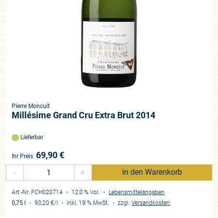
Pierre Moncuit
Millésime Grand Cru Extra Brut 2014
Lieferbar
69,90
€
Ihr Preis
-
+
in den Warenkorb
Art.-Nr. FCH020714
・ 12,0 % Vol.
・
Lebensmittelangaben
0,75 l
・
93,20 €
/l
・
inkl. 19 % MwSt.
・
zzgl.
Versandkosten