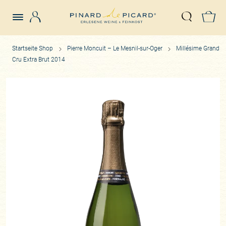
Login
Z
Suche öffn
Startseite Shop
Pierre Moncuit – Le Mesnil-sur-Oger
Millésime Grand
Cru Extra Brut 2014