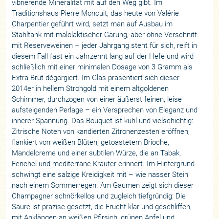
vibrierende Mineralität mit auf den Weg gibt. Im
Traditionshaus Pierre Moncuit, das heute von Valérie
Charpentier geführt wird, setzt man auf Ausbau im
Stahltank mit malolaktischer Gärung, aber ohne Verschnitt
mit Reserveweinen – jeder Jahrgang steht für sich, reift in
diesem Fall fast ein Jahrzehnt lang auf der Hefe und wird
schließlich mit einer minimalen Dosage von 3 Gramm als
Extra Brut dégorgiert. Im Glas präsentiert sich dieser
2014er in hellem Strohgold mit einem altgoldenen
Schimmer, durchzogen von einer äußerst feinen, leise
aufsteigenden Perlage – ein Versprechen von Eleganz und
innerer Spannung. Das Bouquet ist kühl und vielschichtig:
Zitrische Noten von kandierten Zitronenzesten eröffnen,
flankiert von weißen Blüten, getoastetem Brioche,
Mandelcreme und einer subtilen Würze, die an Tabak,
Fenchel und mediterrane Kräuter erinnert. Im Hintergrund
schwingt eine salzige Kreidigkeit mit – wie nasser Stein
nach einem Sommerregen. Am Gaumen zeigt sich dieser
Champagner schnörkellos und zugleich tiefgründig: Die
Säure ist präzise gesetzt, die Frucht klar und geschliffen,
mit Anklängen an weißen Pfirsich, grünen Apfel und