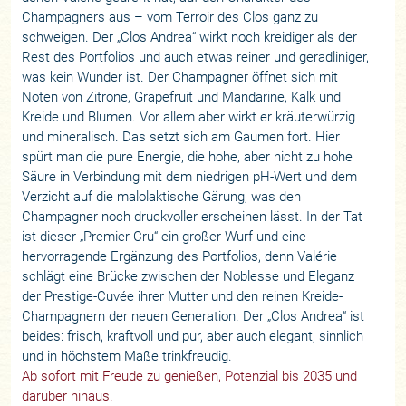
Champagners aus – vom Terroir des Clos ganz zu
schweigen. Der „Clos Andrea“ wirkt noch kreidiger als der
Rest des Portfolios und auch etwas reiner und geradliniger,
was kein Wunder ist. Der Champagner öffnet sich mit
Noten von Zitrone, Grapefruit und Mandarine, Kalk und
Kreide und Blumen. Vor allem aber wirkt er kräuterwürzig
und mineralisch. Das setzt sich am Gaumen fort. Hier
spürt man die pure Energie, die hohe, aber nicht zu hohe
Säure in Verbindung mit dem niedrigen pH-Wert und dem
Verzicht auf die malolaktische Gärung, was den
Champagner noch druckvoller erscheinen lässt. In der Tat
ist dieser „Premier Cru“ ein großer Wurf und eine
hervorragende Ergänzung des Portfolios, denn Valérie
schlägt eine Brücke zwischen der Noblesse und Eleganz
der Prestige-Cuvée ihrer Mutter und den reinen Kreide-
Champagnern der neuen Generation. Der „Clos Andrea“ ist
beides: frisch, kraftvoll und pur, aber auch elegant, sinnlich
und in höchstem Maße trinkfreudig.
Ab sofort mit Freude zu genießen, Potenzial bis 2035 und
darüber hinaus.