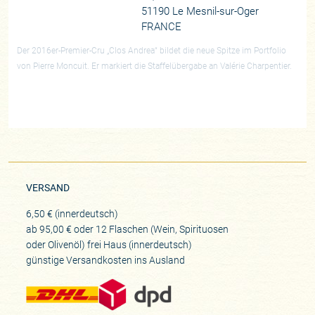
51190 Le Mesnil-sur-Oger
FRANCE
Der 2016er-Premier-Cru „Clos Andrea“ bildet die neue Spitze im Portfolio
von Pierre Moncuit. Er markiert die Staffelübergabe an Valérie Charpentier.
VERSAND
6,50 € (innerdeutsch)
ab 95,00 € oder 12 Flaschen (Wein, Spirituosen
oder Olivenöl) frei Haus (innerdeutsch)
günstige Versandkosten ins Ausland