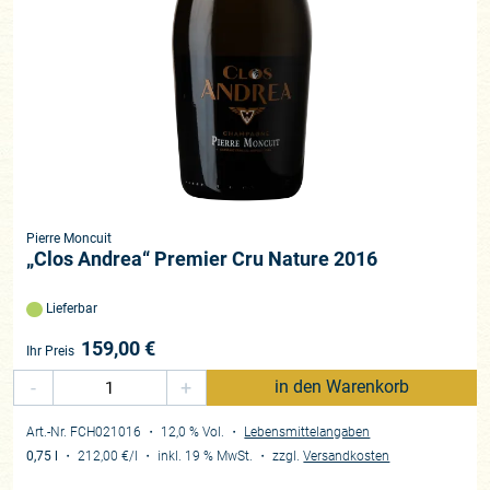
Pierre Moncuit
„Clos Andrea“ Premier Cru Nature 2016
Lieferbar
159,00
€
Ihr Preis
-
+
in den Warenkorb
Art.-Nr. FCH021016
・ 12,0 % Vol.
・
Lebensmittelangaben
0,75 l
・
212,00 €
/l
・
inkl. 19 % MwSt.
・
zzgl.
Versandkosten