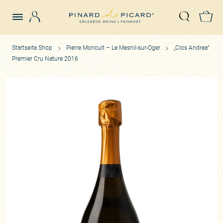
Login
Z
Suche öffn
Startseite Shop
Pierre Moncuit – Le Mesnil-sur-Oger
„Clos Andrea“
Premier Cru Nature 2016