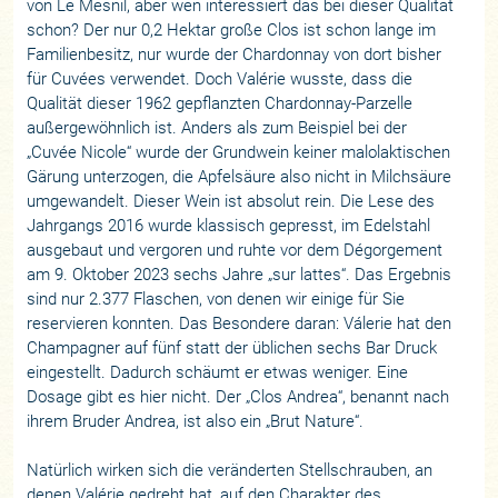
von Le Mesnil, aber wen interessiert das bei dieser Qualität
schon? Der nur 0,2 Hektar große Clos ist schon lange im
Familienbesitz, nur wurde der Chardonnay von dort bisher
für Cuvées verwendet. Doch Valérie wusste, dass die
Qualität dieser 1962 gepflanzten Chardonnay-Parzelle
außergewöhnlich ist. Anders als zum Beispiel bei der
„Cuvée Nicole“ wurde der Grundwein keiner malolaktischen
Gärung unterzogen, die Apfelsäure also nicht in Milchsäure
umgewandelt. Dieser Wein ist absolut rein. Die Lese des
Jahrgangs 2016 wurde klassisch gepresst, im Edelstahl
ausgebaut und vergoren und ruhte vor dem Dégorgement
am 9. Oktober 2023 sechs Jahre „sur lattes“. Das Ergebnis
sind nur 2.377 Flaschen, von denen wir einige für Sie
reservieren konnten. Das Besondere daran: Válerie hat den
Champagner auf fünf statt der üblichen sechs Bar Druck
eingestellt. Dadurch schäumt er etwas weniger. Eine
Dosage gibt es hier nicht. Der „Clos Andrea“, benannt nach
ihrem Bruder Andrea, ist also ein „Brut Nature“.
Natürlich wirken sich die veränderten Stellschrauben, an
denen Valérie gedreht hat, auf den Charakter des