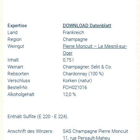
Expertise
DOWNLOAD Datenblatt
Land
Frankreich
Region
Champagne
Weingut
Pierre Moncuit – Le Mesnil-sur-
Oger
Inhalt
0,75 l
Weinart
Champagner, Sekt & Co.
Rebsorten
Chardonnay (100 %)
Verschluss
Korken (natur)
Bestell-Nr.
FCH021016
Alkoholgehalt
12,0 %
Enthält Sulfite (E 220 - E 224).
Anschrift des Winzers:
SAS Champagne Pierre Moncuit
11, rue Persault-Maheu