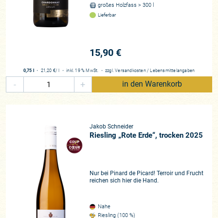
großes Holzfass > 300 l
Lieferbar
15,90 €
0,75 l
・
21,20 €
/ l
・
inkl. 19 % MwSt.
・
zzgl.
Versandkosten
/
Lebensmittelangaben
-
+
in den Warenkorb
Jakob Schneider
Riesling „Rote Erde“, trocken 2025
Nur bei Pinard de Picard! Terroir und Frucht
reichen sich hier die Hand.
Nahe
Riesling (100 %)