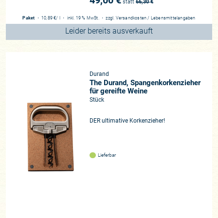
49,00 €
statt
66,30
€
Paket
・
10,89 €
/ l
・
inkl. 19 % MwSt.
・
zzgl.
Versandkosten
/
Lebensmittelangaben
Leider bereits ausverkauft
Durand
The Durand, Spangenkorkenzieher
für gereifte Weine
Stück
DER ultimative Korkenzieher!
Lieferbar