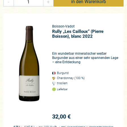
-
+
in den Warenkorb
Boisson-Vadot
Rully „Les Cailloux“ (Pierre
Boisson), blanc 2022
Ein wunderbar mineralischer weißer
Burgunder aus einer sehr spannenden Lage
– eine Entdeckung
Burgund
Chardonnay (100 %)
trocken
Lieferbar
32,00 €
0,75 l
・
42,67 €
/ l
・
inkl. 19 % MwSt.
・
zzgl.
Versandkosten
/
Lebensmittelangaben