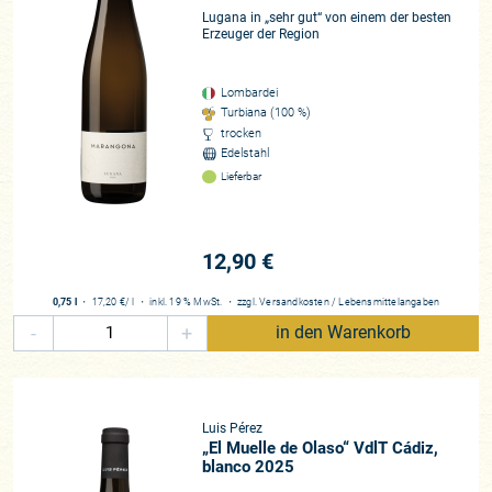
Lugana in „sehr gut“ von einem der besten
Erzeuger der Region
Lombardei
Turbiana (100 %)
trocken
Edelstahl
Lieferbar
12,90 €
0,75 l
・
17,20 €
/ l
・
inkl. 19 % MwSt.
・
zzgl.
Versandkosten
/
Lebensmittelangaben
-
+
in den Warenkorb
Luis Pérez
„El Muelle de Olaso“ VdlT Cádiz,
blanco 2025