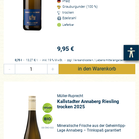
Pfalz
Grauburgunder (100 %)
trocken
Edelstahl
Lieferbar
9,95 €
0,75 l
・
13,27 €
/ l
・
inkl. 19 % MwSt.
・
zzgl.
Versandkosten
/
Lebensmittelangaben
-
+
in den Warenkorb
Müller-Ruprecht
Kallstadter Annaberg Riesling
trocken 2025
Mineralische Frische aus der Geheimtipp-
DE-ÖKO-022
Lage Annaberg – Trinkspaß garantiert