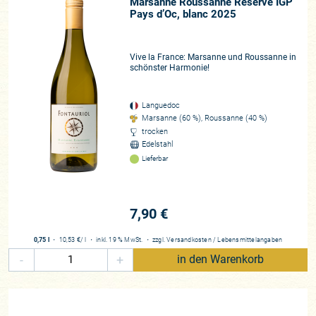
Marsanne Roussanne Reserve IGP
Pays d’Oc, blanc 2025
Vive la France: Marsanne und Roussanne in
schönster Harmonie!
Languedoc
Marsanne (60 %), Roussanne (40 %)
trocken
Edelstahl
Lieferbar
7,90 €
0,75 l
・
10,53 €
/ l
・
inkl. 19 % MwSt.
・
zzgl.
Versandkosten
/
Lebensmittelangaben
-
+
in den Warenkorb