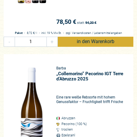
78,50 €
statt
94,20
€
Paket
・
8,72 €
/ l
・
inkl. 19 % MwSt.
・
zzgl.
Versandkosten
/
Lebensmittelangaben
-
+
in den Warenkorb
Barba
„Collemorino“ Pecorino IGT Terre
d’Abruzzo 2025
Eine rare weiße Rebsorte mit hohem
Genussfaktor – Fruchtigkeit trifft Frische
Abruzzen
Pecorino (100 %)
trocken
Edelstahl