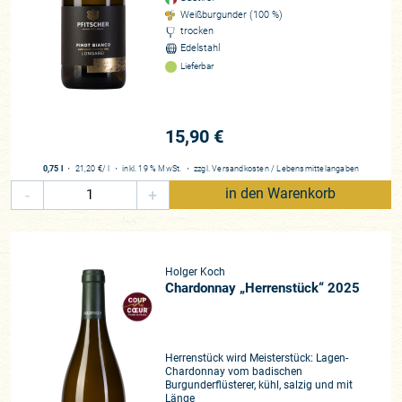
Weißburgunder (100 %)
trocken
Edelstahl
Lieferbar
15,90 €
0,75 l
・
21,20 €
/ l
・
inkl. 19 % MwSt.
・
zzgl.
Versandkosten
/
Lebensmittelangaben
-
+
in den Warenkorb
Holger Koch
Chardonnay „Herrenstück“ 2025
Herrenstück wird Meisterstück: Lagen-
Chardonnay vom badischen
Burgunderflüsterer, kühl, salzig und mit
Länge