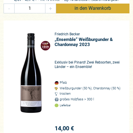
-
+
in den Warenkorb
Friedrich Becker
„Ensemble“ Weißburgunder &
Chardonnay 2023
Exklusiv bei Pinard! Zwei Rebsorten, zwei
Länder – ein Ensemble!
Pfalz
Weißburgunder (50 %), Chardonnay (50 %)
trocken
großes Holzfass > 300 l
Lieferbar
14,00 €