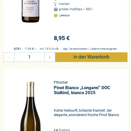
trocken
großes Holzfass > 300 l
Lieferbar
8,95 €
0,75 l
・
11,93 €
/ l
・
inkl. 19 % MwSt.
・
zzgl.
Versandkosten
/
Lebensmittelangaben
-
+
in den Warenkorb
Pfitscher
Pinot Bianco „Longarei“ DOC
Südtirol, bianco 2025
Kühle Herkunft, brillante Klarheit: der
elegante, animierend frische Pinot Bianco.
Südtirol