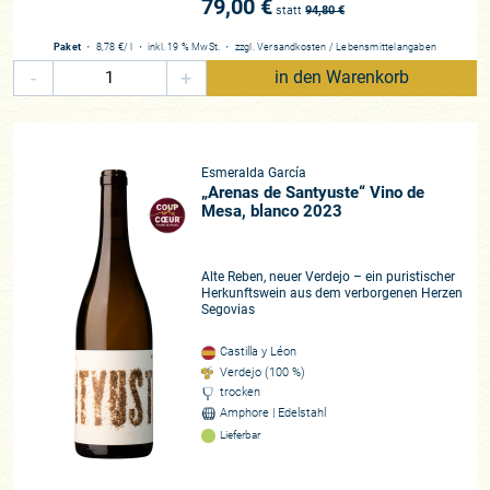
79,00 €
statt
94,80
€
Paket
・
8,78 €
/ l
・
inkl. 19 % MwSt.
・
zzgl.
Versandkosten
/
Lebensmittelangaben
-
+
in den Warenkorb
Esmeralda García
„Arenas de Santyuste“ Vino de
Mesa, blanco 2023
Alte Reben, neuer Verdejo – ein puristischer
Herkunftswein aus dem verborgenen Herzen
Segovias
Castilla y Léon
Verdejo (100 %)
trocken
Amphore | Edelstahl
Lieferbar