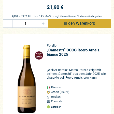
21,90 €
0,75 l
・
29,20 €
/ l
・
inkl. 19 % MwSt.
・
zzgl.
Versandkosten
/
Lebensmittelangaben
-
+
in den Warenkorb
Porello
„Camestrì“ DOCG Roero Arneis,
bianco 2025
„Weißer Barolo“: Marco Porello zeigt mit
seinem „Camestri“ aus dem Jahr 2025, wie
charaktervoll Roero Arneis sein kann
Piemont
Arneis (100 %)
trocken
Edelstahl
Lieferbar