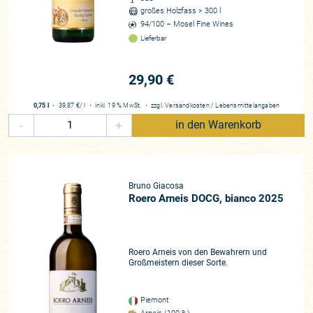
großes Holzfass > 300 l
94/100 – Mosel Fine Wines
Lieferbar
29,90 €
0,75 l
・
39,87 €
/ l
・
inkl. 19 % MwSt.
・
zzgl.
Versandkosten
/
Lebensmittelangaben
-
+
in den Warenkorb
Bruno Giacosa
Roero Arneis DOCG, bianco 2025
Roero Arneis von den Bewahrern und
Großmeistern dieser Sorte.
Piemont