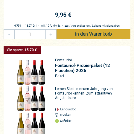
9,95 €
0,75 l
・
13,27 €
/ l
・
inkl. 19 % MwSt.
・
zzgl.
Versandkosten
/
Lebensmittelangaben
-
+
in den Warenkorb
Sie sparen 15,70 €
Fontauriol
Fontauriol-Probierpaket (12
Flaschen) 2025
Paket
Lernen Sie den neuen Jahrgang von
Fontauriol kennen! Zum attraktiven
Angebotspreis!
Languedoc
trocken
Lieferbar