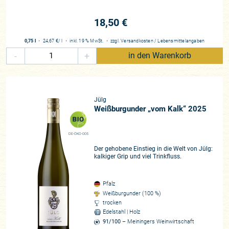
18,50 €
0,75 l
・
24,67 €
/ l
・
inkl. 19 % MwSt.
・
zzgl.
Versandkosten
/
Lebensmittelangaben
-
+
in den Warenkorb
Jülg
Weißburgunder „vom Kalk“ 2025
DE-ÖKO-005
Der gehobene Einstieg in die Welt von Jülg:
kalkiger Grip und viel Trinkfluss.
Pfalz
Weißburgunder (100 %)
trocken
Edelstahl | Holz
91/100
– Meiningers Weinwirtschaft