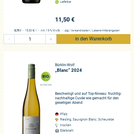
Lieferbar
11,50 €
0,75 l
・
15,33 €
/ l
・
inkl. 19 % MwSt.
・
zzgl.
Versandkosten
/
Lebensmittelangaben
-
+
in den Warenkorb
Bürklin-Wolf
„Blanc“ 2024
DE-ÖKO-003
Beschwingt und auf Top-Niveau: fruchtig-
nachhaltige Cuvée wie gemacht für den
geselligen Abend
Pfalz
Riesling, Sauvignon Blanc, Scheurebe
trocken
Edelstahl