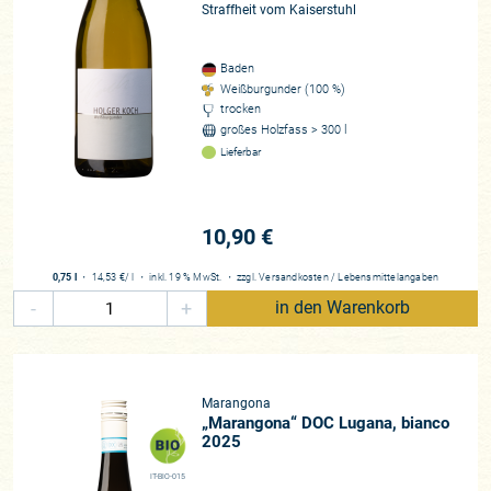
Straffheit vom Kaiserstuhl
Baden
Weißburgunder (100 %)
trocken
großes Holzfass > 300 l
Lieferbar
10,90 €
0,75 l
・
14,53 €
/ l
・
inkl. 19 % MwSt.
・
zzgl.
Versandkosten
/
Lebensmittelangaben
-
+
in den Warenkorb
Marangona
„Marangona“ DOC Lugana, bianco
2025
IT-BIO-015