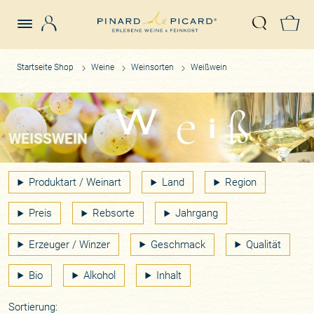
Login
Z
Suche öffn
Startseite Shop
Weine
Weinsorten
Weißwein
WEISSWEIN
Produktart / Weinart
Land
Region
Preis
Rebsorte
Jahrgang
Erzeuger / Winzer
Geschmack
Qualität
Bio
Alkohol
Inhalt
Sortierung: