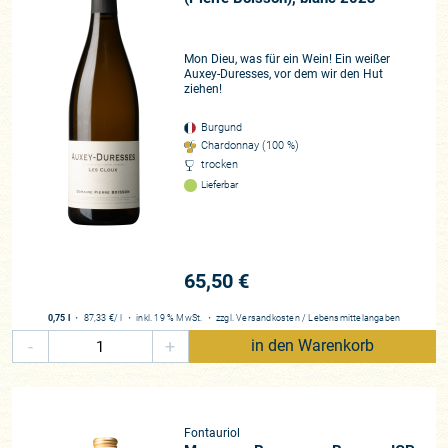
Mon Dieu, was für ein Wein! Ein weißer
Auxey-Duresses, vor dem wir den Hut
ziehen!
Burgund
Chardonnay (100 %)
trocken
Lieferbar
65,50 €
0,75 l
・
87,33 €
/ l
・
inkl. 19 % MwSt.
・
zzgl.
Versandkosten
/
Lebensmittelangaben
-
+
in den Warenkorb
Fontauriol