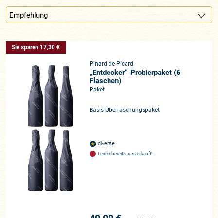
Sie sparen 17,30 €
Pinard de Picard
„Entdecker“-Probierpaket (6
Flaschen)
Paket
Basis-Überraschungspaket
diverse
Leider bereits ausverkauft!