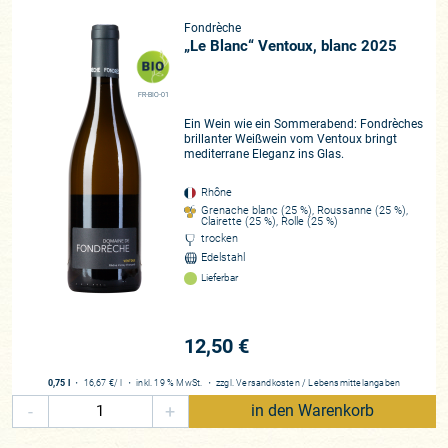
Fondrèche
„Le Blanc“ Ventoux, blanc 2025
FR-BIO-01
Ein Wein wie ein Sommerabend: Fondrèches
brillanter Weißwein vom Ventoux bringt
mediterrane Eleganz ins Glas.
Rhône
Grenache blanc (25 %), Roussanne (25 %),
Clairette (25 %), Rolle (25 %)
trocken
Edelstahl
Lieferbar
12,50 €
0,75 l
・
16,67 €
/ l
・
inkl. 19 % MwSt.
・
zzgl.
Versandkosten
/
Lebensmittelangaben
-
+
in den Warenkorb