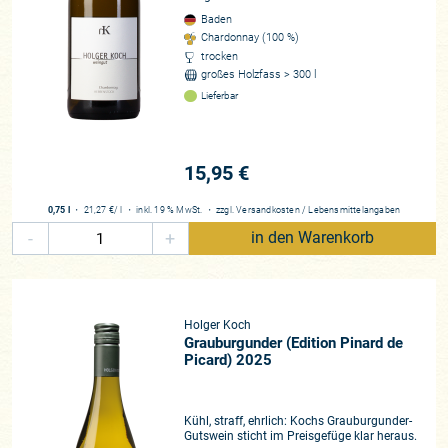
Baden
Chardonnay (100 %)
trocken
großes Holzfass > 300 l
Lieferbar
15,95 €
0,75 l
・
21,27 €
/ l
・
inkl. 19 % MwSt.
・
zzgl.
Versandkosten
/
Lebensmittelangaben
-
+
in den Warenkorb
Holger Koch
Grauburgunder (Edition Pinard de
Picard) 2025
Kühl, straff, ehrlich: Kochs Grauburgunder-
Gutswein sticht im Preisgefüge klar heraus.