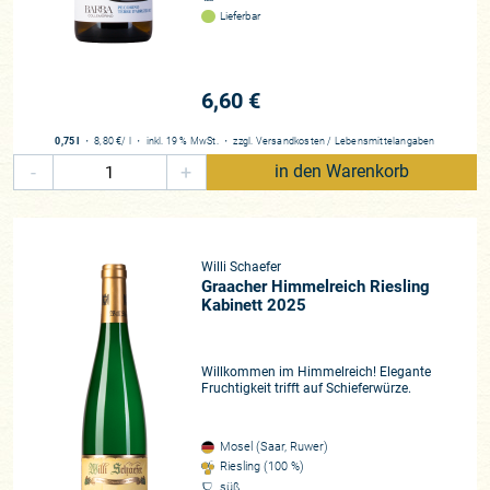
Lieferbar
6,60 €
0,75 l
・
8,80 €
/ l
・
inkl. 19 % MwSt.
・
zzgl.
Versandkosten
/
Lebensmittelangaben
-
+
in den Warenkorb
Willi Schaefer
Graacher Himmelreich Riesling
Kabinett 2025
Willkommen im Himmelreich! Elegante
Fruchtigkeit trifft auf Schieferwürze.
Mosel (Saar, Ruwer)
Riesling (100 %)
süß