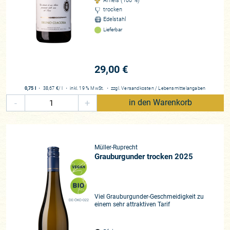
Arneis (100 %)
trocken
Edelstahl
Lieferbar
29,00 €
0,75 l
・
38,67 €
/ l
・
inkl. 19 % MwSt.
・
zzgl.
Versandkosten
/
Lebensmittelangaben
-
+
in den Warenkorb
Müller-Ruprecht
Grauburgunder trocken 2025
Viel Grauburgunder-Geschmeidigkeit zu
DE-ÖKO-022
einem sehr attraktiven Tarif