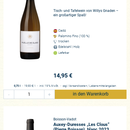
Tisch- und Tafelwein von Willys Gnaden –
ein großartiger Spaß!
Cadiz
Palomino Fino (100 %)
trocken
Edelstahl | Holz
Lieferbar
14,95 €
0,75 l
・
19,93 €
/ l
・
inkl. 19 % MwSt.
・
zzgl.
Versandkosten
/
Lebensmittelangaben
-
+
in den Warenkorb
Boisson-Vadot
Auxey-Duresses „Les Clous“
(Pierre Boisson), blanc 2023