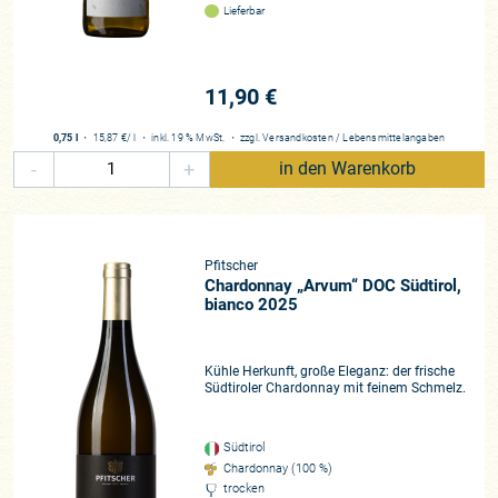
Lieferbar
11,90 €
0,75 l
・
15,87 €
/ l
・
inkl. 19 % MwSt.
・
zzgl.
Versandkosten
/
Lebensmittelangaben
-
+
in den Warenkorb
Pfitscher
Chardonnay „Arvum“ DOC Südtirol,
bianco 2025
Kühle Herkunft, große Eleganz: der frische
Südtiroler Chardonnay mit feinem Schmelz.
Südtirol
Chardonnay (100 %)
trocken