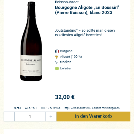
Boisson-Vadot
Bourgogne Aligoté „En Boussin“
(Pierre Boisson), blanc 2023
„Outstanding“ – so sollte man diesen
exzellenten Aligoté bewerten!
Burgund
Aligoté (100 %)
trocken
Lieferbar
32,00 €
0,75 l
・
42,67 €
/ l
・
inkl. 19 % MwSt.
・
zzgl.
Versandkosten
/
Lebensmittelangaben
-
+
in den Warenkorb