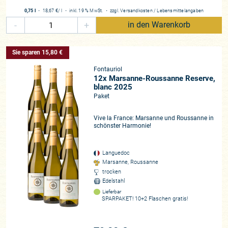
0,75 l
・
18,67 €
/ l
・
inkl. 19 % MwSt.
・
zzgl.
Versandkosten
/
Lebensmittelangaben
-
+
in den Warenkorb
Sie sparen 15,80 €
Fontauriol
12x Marsanne-Roussanne Reserve,
blanc 2025
Paket
Vive la France: Marsanne und Roussanne in
schönster Harmonie!
Languedoc
Marsanne, Roussanne
trocken
Edelstahl
Lieferbar
SPARPAKET! 10+2 Flaschen gratis!