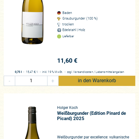
Baden
Grauburgunder (100 %)
trocken
Edelstahl | Holz
Lieferbar
11,60 €
0,75 l
・
15,47 €
/ l
・
inkl. 19 % MwSt.
・
zzgl.
Versandkosten
/
Lebensmittelangaben
-
+
in den Warenkorb
Holger Koch
Weißburgunder (Edition Pinard de
Picard) 2025
Weißburgunder par excellence: vulkanische