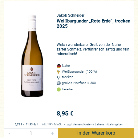
Jakob Schneider
Weißburgunder „Rote Erde“, trocken
2025
Welch wunderbarer Gruß von der Nahe -
zarter Schmelz, verführerisch saftig und fein
mineralisch!
Nahe
Weißburgunder (100 %)
trocken
großes Holzfass > 300 l
Lieferbar
8,95 €
0,75 l
・
11,93 €
/ l
・
inkl. 19 % MwSt.
・
zzgl.
Versandkosten
/
Lebensmittelangaben
-
+
in den Warenkorb