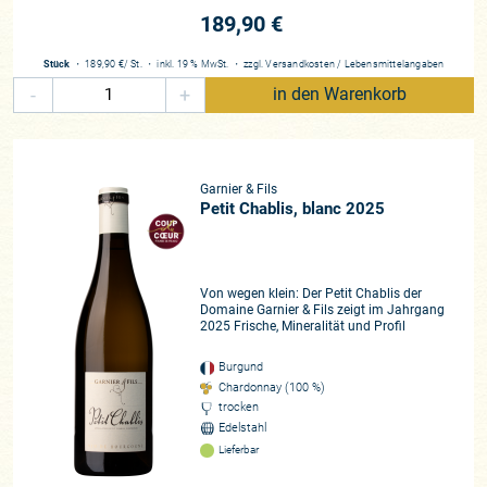
189,90 €
Stück
・
189,90 €
/ St.
・
inkl. 19 % MwSt.
・
zzgl.
Versandkosten
/
Lebensmittelangaben
-
+
in den Warenkorb
Garnier & Fils
Petit Chablis, blanc 2025
Von wegen klein: Der Petit Chablis der
Domaine Garnier & Fils zeigt im Jahrgang
2025 Frische, Mineralität und Profil
Burgund
Chardonnay (100 %)
trocken
Edelstahl
Lieferbar