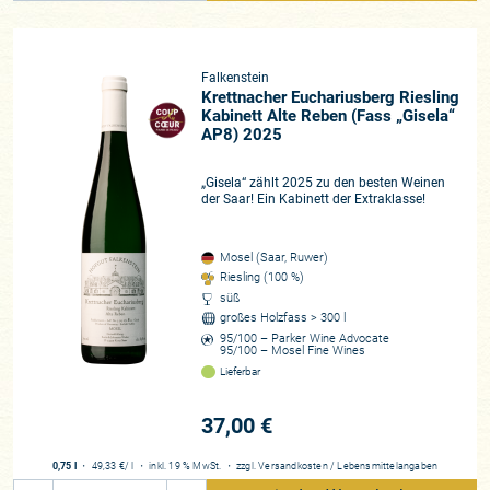
Falkenstein
Krettnacher Euchariusberg Riesling
Kabinett Alte Reben (Fass „Gisela“
AP8) 2025
„Gisela“ zählt 2025 zu den besten Weinen
der Saar! Ein Kabinett der Extraklasse!
Mosel (Saar, Ruwer)
Riesling (100 %)
süß
großes Holzfass > 300 l
95/100 – Parker Wine Advocate
95/100 – Mosel Fine Wines
Lieferbar
37,00 €
0,75 l
・
49,33 €
/ l
・
inkl. 19 % MwSt.
・
zzgl.
Versandkosten
/
Lebensmittelangaben