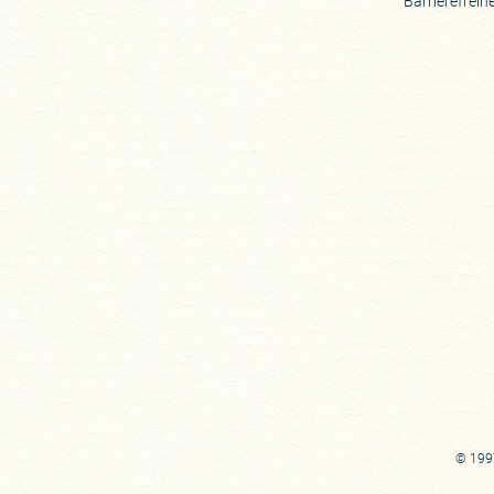
Barrierefreih
© 1997