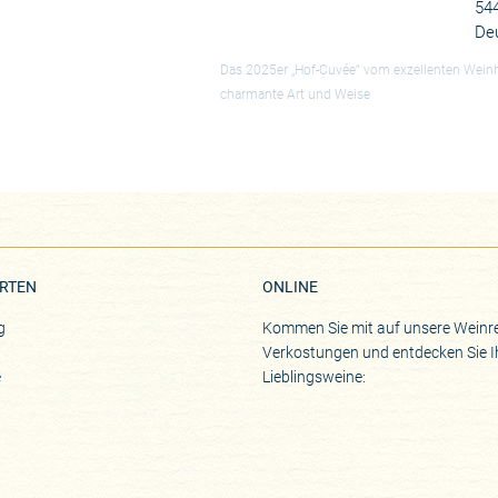
54
De
Das 2025er „Hof-Cuvée“ vom exzellenten Wein
charmante Art und Weise
RTEN
ONLINE
g
Kommen Sie mit auf unsere Weinre
Verkostungen und entdecken Sie I
e
Lieblingsweine: