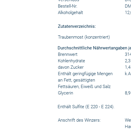
Bestell-Nr.
DM
Alkoholgehalt
12,
Zutatenverzeichnis:
Traubenmost (konzentriert)
Durchschnittliche Nährwertangaben j
Brennwert
314
Kohlenhydrate
2,3
davon Zucker
1,4
Enthält geringfügige Mengen
k.A
an Fett, gesättigten
Fettsäuren, Eiweiß und Salz
Glycerin
8,9
Enthält Sulfite (E 220 - E 224).
Anschrift des Winzers:
We
Ha