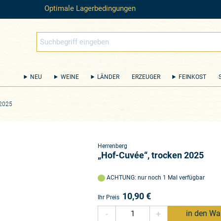
Optimale Lagerbedingungen
NEU
WEINE
LÄNDER
ERZEUGER
FEINKOST
 2025
Herrenberg
„Hof-Cuvée“, trocken 2025
ACHTUNG: nur noch 1 Mal verfügbar
10,90
€
Ihr Preis
-
+
in den Wa