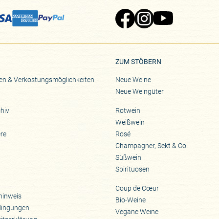
Zu Pinard's Facebook-Seite
Zu Pinard's Instagram-Seite
Zu Pinard's YouTube-S
ZUM STÖBERN
en & Verkostungsmöglichkeiten
Neue Weine
Neue Weingüter
hiv
Rotwein
Weißwein
ere
Rosé
Champagner, Sekt & Co.
Süßwein
Spirituosen
Coup de Cœur
hinweis
Bio-Weine
dingungen
Vegane Weine