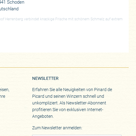
441 Schoden
utschland
hof Herrenberg verbindet knackige Frische mit schönem Schmelz auf extrem
NEWSLETTER
isen,
Erfahren Sie alle Neuigkeiten von Pinard de
hre
Picard und seinen Winzern schnell und
unkompliziert. Als Newsletter-Abonnent
profitieren Sie von exklusiven Internet-
Angeboten.
Zum Newsletter anmelden: