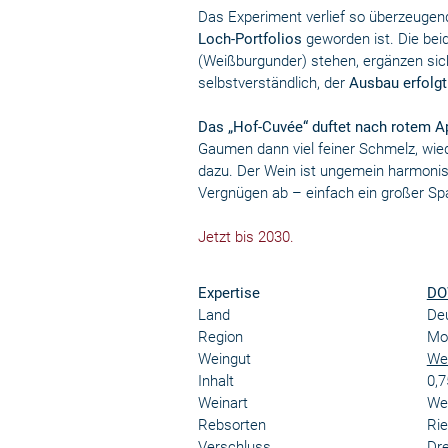
Das Experiment verlief so überzeugen
Loch-Portfolios
geworden ist. Die beid
(Weißburgunder) stehen, ergänzen sich
selbstverständlich, der
Ausbau erfolgt
Das „Hof-Cuvée“ duftet nach rotem Apfe
Gaumen dann viel feiner Schmelz, wie
dazu. Der Wein ist ungemein harmonisc
Vergnügen ab – einfach ein großer Sp
Jetzt bis 2030.
Expertise
DO
Land
De
Region
Mos
Weingut
We
Inhalt
0,7
Weinart
We
Rebsorten
Rie
Verschluss
Dr