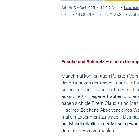
Art.-Nr. DMO041025
・ 12,0 % Vol.
・
Lebensm
0,75 l
・
14,53 €
/l
・
inkl. 19 % MwSt.
・
zzgl.
Frische und Schmelz – eine extrem 
Manchmal können auch Puristen Versu
die Abkehr von der reinen Lehre viel 
sie bei der von uns so hoch geschätzt
ausschließlich eigene Trauben und auss
haben sich die Eltern Claudia und Ma
– seines Zeichens Absolvent eines W
mal ein Experiment zu wagen. Das ha
auf Muschelkalk an der Mosel gewa
Johannes – zu vermählen.