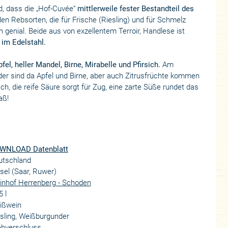
d, dass die „Hof-Cuvée“
mittlerweile fester Bestandteil des
en Rebsorten, die für Frische (Riesling) und für Schmelz
 genial. Beide aus von exzellentem Terroir, Handlese ist
 im Edelstahl.
l, heller Mandel, Birne, Mirabelle und Pfirsich.
Am
der sind da Apfel und Birne, aber auch Zitrusfrüchte kommen
h, die reife Säure sorgt für Zug, eine zarte Süße rundet das
aß!
WNLOAD Datenblatt
utschland
el (Saar, Ruwer)
inhof Herrenberg - Schoden
5 l
ißwein
sling, Weißburgunder
ehverschluss