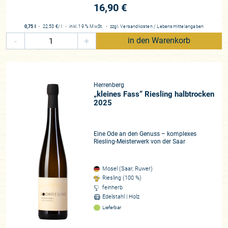
kargen Stil: ein gutes Quantum Hedonismus gepaart mit der
16,90 €
kühlen und leichten Art der Saar, die so einfach in ihrer Natur
zu liegen scheint. Dabei besteht die Meisterleistung, das
0,75 l
・
22,53 €
/ l
・
inkl. 19 % MwSt.
・
zzgl.
Versandkosten
/
Lebensmittelangaben
echte Kunststück darin, diesen intensiven Stil nicht ins
-
+
in den Warenkorb
Barocke abgleiten zu lassen.
Das klingt doch nach Parametern, die jeden Weinliebhaber
neugierig machen müssten. Auch der legendäre Mario
Herrenberg
Scheuermann wusste um die ganz besonderen Qualitäten
„kleines Fass“ Riesling halbtrocken
2025
unseres Saar-Juwels und zog wahre Superlative zum
Vergleich heran, die im ersten Moment durchaus
hochgegriffen erscheinen mögen, bei näherer Betrachtung
Eine Ode an den Genuss – komplexes
aber so wohlbegründet wie stichhaltig sind: „Das Weingut
Riesling-Meisterwerk von der Saar
Herrenberg ist für mich schon seit mehreren Jahren ein
herausragender Geheimtipp an der Saar. Bei der minimalen
Mosel (Saar, Ruwer)
Jahresproduktion und solchen Qualitäten müssten die
Riesling (100 %)
Weinkenner eigentlich Schlange stehen und alles müsste zu
feinherb
Höchstpreisen ständig ausverkauft sein. Herrenberg ist so
Edelstahl | Holz
etwas wie ein weißer Riesling-Pétrus von der Saar: winzige
Lieferbar
Produktion, total eigenständiger Terroircharakter in absoluten