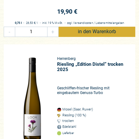
Spitzenlagen.“
19,90 €
Das Fazit im Vinum-Weinguide von 2023 bringt es auf den
Punkt: „Handwerkliche Qualität in Perfektion.“
0,75 l
・
26,53 €
/ l
・
inkl. 19 % MwSt.
・
zzgl.
Versandkosten
/
Lebensmittelangaben
-
+
in den Warenkorb
Winzer*in
Claudia, Manfred und Johannes Loch
Region
Mosel (Saar)
Herrenberg
Riesling „Edition Distel“ trocken
Rebfläche
2025
6 Hektar
Rebsorten
Geschliffen-frischer Riesling mit
100% Riesling
eingebautem Genuss-Turbo
Beste Lagen
Ockfener Bockstein, Schodener Herrenberg, Wiltinger Schlangengraben
Mosel (Saar, Ruwer)
Zusammenarbeit
Riesling (100 %)
trocken
seit 2002
Edelstahl
Historie
Lieferbar
1992 erwarben die Quereinsteiger Claudia und Manfred Loch ihren