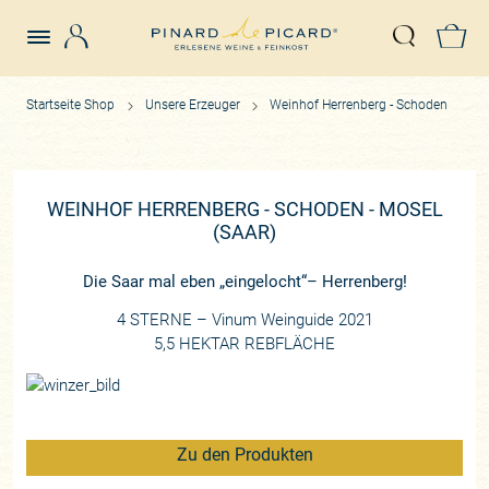
Login
Z
Suche öffn
Startseite Shop
Unsere Erzeuger
Weinhof Herrenberg - Schoden
WEINHOF HERRENBERG - SCHODEN - MOSEL
(SAAR)
Die Saar mal eben „eingelocht“– Herrenberg!
4 STERNE –
Vinum
Weinguide 2021
5,5 HEKTAR REBFLÄCHE
Zu den Produkten