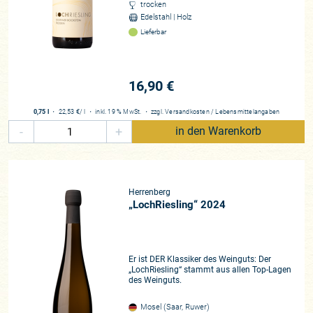
trocken
Edelstahl | Holz
Lieferbar
16,90 €
0,75 l
・
22,53 €
/ l
・
inkl. 19 % MwSt.
・
zzgl.
Versandkosten
/
Lebensmittelangaben
-
+
in den Warenkorb
Herrenberg
„LochRiesling“ 2024
Er ist DER Klassiker des Weinguts: Der
„LochRiesling“ stammt aus allen Top-Lagen
des Weinguts.
Mosel (Saar, Ruwer)