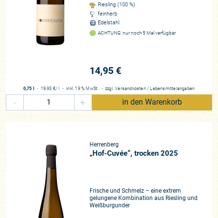
Riesling (100 %)
feinherb
Edelstahl
ACHTUNG: nur noch 5 Mal verfügbar
14,95 €
0,75 l
・
19,93 €
/ l
・
inkl. 19 % MwSt.
・
zzgl.
Versandkosten
/
Lebensmittelangaben
-
+
in den Warenkorb
Herrenberg
„Hof-Cuvée“, trocken 2025
Frische und Schmelz – eine extrem
gelungene Kombination aus Riesling und
Weißburgunder