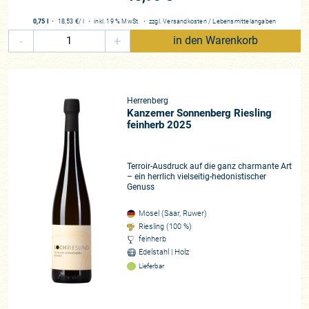
Bockstein und der Wiltinger Schlangengraben. Letztere weist
0,75 l
・
18,53 €
/ l
・
inkl. 19 % MwSt.
・
zzgl.
Versandkosten
/
Lebensmittelangaben
sogar noch wurzelechte Reben auf!
-
+
in den Warenkorb
Alle Lagen in den extrem steilen, mit Schiefer bedeckten
Hängen (bis 80% Neigung!) werden „parzellenrein“ ausgebaut,
um das jeweilige Terroir (wechselnde Schieferformationen,
Herrenberg
divergierende Anteile an Feinerde) im Wein optimal zur
Kanzemer Sonnenberg Riesling
Geltung zu bringen. Sanfte Pressung (selbst Marienkäfer
feinherb 2025
haben diese Prozedur schon überlebt!), moderat reduktiver
Ausbau und geringe Schwefelung bilden hier die Parameter
im Keller. Der hieraus resultierende Stil ist nicht leicht zu
Terroir-Ausdruck auf die ganz charmante Art
– ein herrlich vielseitig-hedonistischer
fassen in seiner überwältigenden und komplexen Art: Extrem
Genuss
dicht, mit einer tollen Reife in der Frucht, einer vibrierenden
Säure, die den Weinen geradezu ein pochendes Herz verleiht
Mosel (Saar, Ruwer)
und einer fesselnden Mineralität. Das ist Saarwein vom
Riesling (100 %)
Feinsten! Dabei wecken die Rieslinge Emotionen, regen den
feinherb
Edelstahl | Holz
Geist an. Komponenten wie Fruchtsüße, Säure und Alkohol
Lieferbar
rücken dabei in den Hintergrund. Denn wichtig ist der Familie
stets die Balance der Komponenten zu erhalten. Es ist der
Gegenentwurf zu einem verkopft-puristischen, künstlich