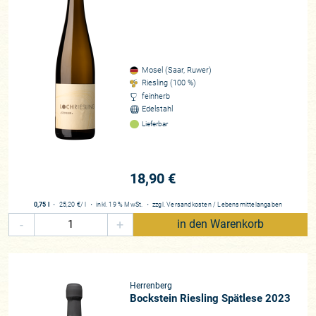
Mosel (Saar, Ruwer)
Riesling (100 %)
feinherb
Edelstahl
Lieferbar
18,90 €
0,75 l
・
25,20 €
/ l
・
inkl. 19 % MwSt.
・
zzgl.
Versandkosten
/
Lebensmittelangaben
-
+
in den Warenkorb
Herrenberg
Bockstein Riesling Spätlese 2023