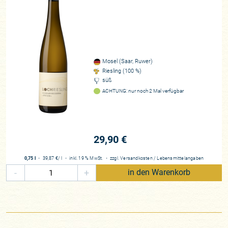
Mosel (Saar, Ruwer)
Riesling (100 %)
süß
ACHTUNG: nur noch 2 Mal verfügbar
29,90 €
0,75 l
・
39,87 €
/ l
・
inkl. 19 % MwSt.
・
zzgl.
Versandkosten
/
Lebensmittelangaben
-
+
in den Warenkorb