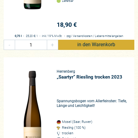
Lieferbar
18,90 €
0,75 l
・
25,20 €
/ l
・
inkl. 19 % MwSt.
・
zzgl.
Versandkosten
/
Lebensmittelangaben
-
+
in den Warenkorb
Herrenberg
„Saartyr“ Riesling trocken 2023
Spannungsbogen vom Allerfeinsten: Tiefe,
Länge und Leichtigkeit!
Mosel (Saar, Ruwer)
Riesling (100 %)
trocken