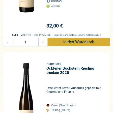
Edelstahl
Lieferbar
32,00 €
0,75 l
・
42,67 €
/ l
・
inkl. 19 % MwSt.
・
zzgl.
Versandkosten
/
Lebensmittelangaben
-
+
in den Warenkorb
Herrenberg
Ockfener Bockstein Riesling
trocken 2025
Exzellenter Terroir-Ausdruck gepaart mit
Charme und Frische
Mosel (Saar, Ruwer)
Riesling (100 %)