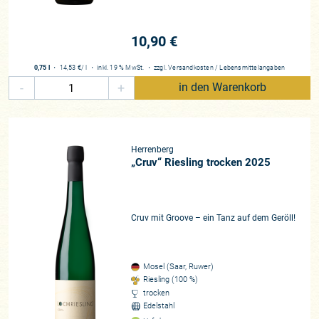
ersten Weinberg
10,90 €
0,75 l
・
14,53 €
/ l
・
inkl. 19 % MwSt.
・
zzgl.
Versandkosten
/
Lebensmittelangaben
-
+
in den Warenkorb
Herrenberg
„Cruv“ Riesling trocken 2025
Cruv mit Groove – ein Tanz auf dem Geröll!
Mosel (Saar, Ruwer)
Riesling (100 %)
trocken
Edelstahl