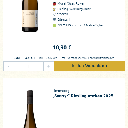
Mosel (Saar, Ruwer)
Riesling, Weißburgunder
trocken
Edelstahl
ACHTUNG: nur noch 1 Mal verfügbar
10,90 €
0,75 l
・
14,53 €
/ l
・
inkl. 19 % MwSt.
・
zzgl.
Versandkosten
/
Lebensmittelangaben
-
+
in den Warenkorb
Herrenberg
„Saartyr“ Riesling trocken 2025