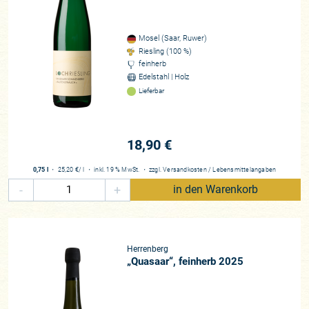
Mosel (Saar, Ruwer)
Riesling (100 %)
feinherb
Edelstahl | Holz
Lieferbar
18,90 €
0,75 l
・
25,20 €
/ l
・
inkl. 19 % MwSt.
・
zzgl.
Versandkosten
/
Lebensmittelangaben
-
+
in den Warenkorb
Herrenberg
„Quasaar“, feinherb 2025