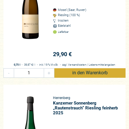
Mosel (Saar, Ruwer)
Riesling (100 %)
trocken
Edelstahl
Lieferbar
29,90 €
0,75 l
・
39,87 €
/ l
・
inkl. 19 % MwSt.
・
zzgl.
Versandkosten
/
Lebensmittelangaben
-
+
in den Warenkorb
Herrenberg
Kanzemer Sonnenberg
„Rautenstrauch“ Riesling feinherb
2025