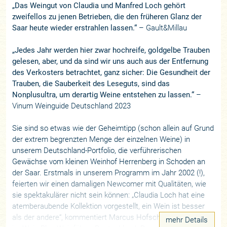
„Das Weingut von Claudia und Manfred Loch gehört
zweifellos zu jenen Betrieben, die den früheren Glanz der
Saar heute wieder erstrahlen lassen.“
– Gault&Millau
„Jedes Jahr werden hier zwar hochreife, goldgelbe Trauben
gelesen, aber, und da sind wir uns auch aus der Entfernung
des Verkosters betrachtet, ganz sicher: Die Gesundheit der
Trauben, die Sauberkeit des Leseguts, sind das
Nonplusultra, um derartig Weine entstehen zu lassen.“
–
Vinum Weinguide Deutschland 2023
Sie sind so etwas wie der Geheimtipp (schon allein auf Grund
der extrem begrenzten Menge der einzelnen Weine) in
unserem Deutschland-Portfolio, die verführerischen
Gewächse vom kleinen Weinhof Herrenberg in Schoden an
der Saar. Erstmals in unserem Programm im Jahr 2002 (!),
feierten wir einen damaligen Newcomer mit Qualitäten, wie
sie spektakulärer nicht sein können: „Claudia Loch hat eine
atemberaubende Kollektion vorgestellt, ein Wein ist besser
als der andere“, kommentiert Marcus Hofschuster begeistert
mehr Details