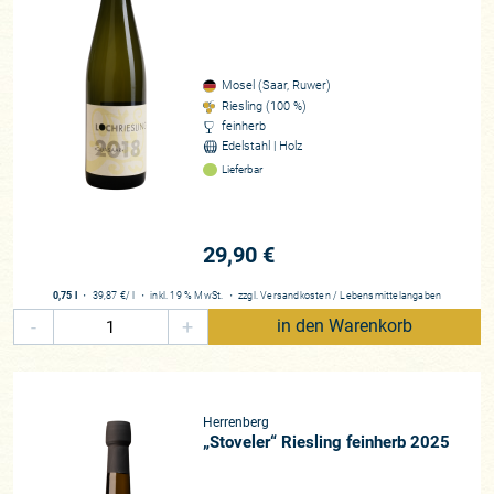
Mosel (Saar, Ruwer)
Riesling (100 %)
feinherb
Edelstahl | Holz
Lieferbar
29,90 €
0,75 l
・
39,87 €
/ l
・
inkl. 19 % MwSt.
・
zzgl.
Versandkosten
/
Lebensmittelangaben
-
+
in den Warenkorb
Herrenberg
„Stoveler“ Riesling feinherb 2025