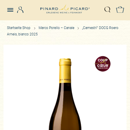
Login
Z
Suche öffn
Startseite Shop
Marco Porello – Canale
„Camestrì“ DOCG Roero
Arneis, bianco 2025