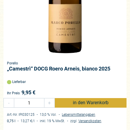
Porello
„Camestrì“ DOCG Roero Arneis, bianco 2025
Lieferbar
9,95
€
Ihr Preis
-
+
in den Warenkorb
Art.-Nr. IPI030125
・ 13,0 % Vol.
・
Lebensmittelangaben
0,75 l
・
13,27 €
/l
・
inkl. 19 % MwSt.
・
zzgl.
Versandkosten