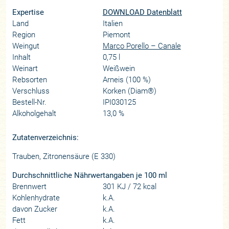
Expertise
DOWNLOAD Datenblatt
Land
Italien
Region
Piemont
Weingut
Marco Porello – Canale
Inhalt
0,75 l
Weinart
Weißwein
Rebsorten
Arneis (100 %)
Verschluss
Korken (Diam®)
Bestell-Nr.
IPI030125
Alkoholgehalt
13,0 %
Zutatenverzeichnis:
Trauben, Zitronensäure (E 330)
Durchschnittliche Nährwertangaben je 100 ml
Brennwert
301 KJ / 72 kcal
Kohlenhydrate
k.A.
davon Zucker
k.A.
Fett
k.A.