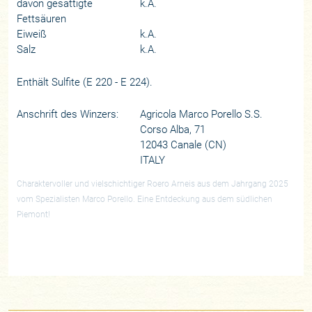
davon gesättigte
k.A.
Fettsäuren
Eiweiß
k.A.
Salz
k.A.
Enthält Sulfite (E 220 - E 224).
Anschrift des Winzers:
Agricola Marco Porello S.S.
Corso Alba, 71
12043 Canale (CN)
ITALY
Charaktervoller und vielschichtiger Roero Arneis aus dem Jahrgang 2025
vom Spezialisten Marco Porello. Eine Entdeckung aus dem südlichen
Piemont!