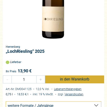
Herrenberg
„LochRiesling“ 2025
Lieferbar
13,90
€
Ihr Preis
-
+
in den Warenkorb
Art.-Nr. DMO041125
・ 12,0 % Vol.
・
Lebensmittelangaben
0,75 l
・
18,53 €
/l
・
inkl. 19 % MwSt.
・
zzgl.
Versandkosten
weitere Formate / Jahrgänge