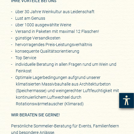
IHRE VORTEILE BEI UNS
über 30 Jahre Weinkultur aus Leidenschaft
Lust am Genuss
über 1000 ausgewählte Weine
Versand in Paketen mit maximal 12 Flaschen!
günstige Versandkosten
hervorragendes Preis-Leistungsverhältnis
konsequente Qualitätsorientierung
Top Service
individuelle Beratung in allen Fragen rund um Wein und
Feinkost
Optimale Lagerbedingungen aufgrund unserer
klimatisierten Massivbauhalle aus Architekturbeton
(Speichermasse) und weingerechter Luftfeuchtigkeit mit
kontinuierlichem Luftwechsel durch
Rotationswärmetauscher (Klimarad)
WIR BERATEN SIE GERNE!
Persönliche Sommelier-Beratung für Events, Familienfeiern
und besondere Anlässe.