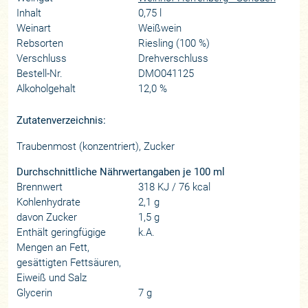
Inhalt
0,75 l
Weinart
Weißwein
Rebsorten
Riesling (100 %)
Verschluss
Drehverschluss
Bestell-Nr.
DMO041125
Alkoholgehalt
12,0 %
Zutatenverzeichnis:
Traubenmost (konzentriert), Zucker
Durchschnittliche Nährwertangaben je 100 ml
Brennwert
318 KJ / 76 kcal
Kohlenhydrate
2,1 g
davon Zucker
1,5 g
Enthält geringfügige
k.A.
Mengen an Fett,
gesättigten Fettsäuren,
Eiweiß und Salz
Glycerin
7 g