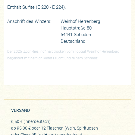
Enthält Sulfite (E 220 - E 224).
Anschrift des Winzers:
Weinhof Herrenberg
Hauptstraße 80
54441 Schoden
Deutschland
Der 2025 „LochRiesling“ halbtrocken vom Topgut Weinhof Herrenberg
begeistert mit herrlich klarer Frucht und feinem Schmelz.
VERSAND
6,50 € (innerdeutsch)
ab 95,00 € oder 12 Flaschen (Wein, Spirituosen
oder Olivenöl) frei Haus (innerdeutsch)