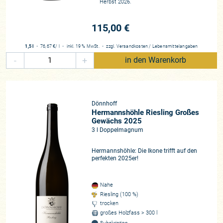
Herbst 2026.
115,00 €
1,5 l
・
76,67 €
/ l
・
inkl. 19 % MwSt.
・
zzgl.
Versandkosten
/
Lebensmittelangaben
-
+
in den Warenkorb
Dönnhoff
Hermannshöhle Riesling Großes
Gewächs 2025
3 l Doppelmagnum
Hermannshöhle: Die Ikone trifft auf den
perfekten 2025er!
Nahe
Riesling (100 %)
trocken
großes Holzfass > 300 l
Subskription