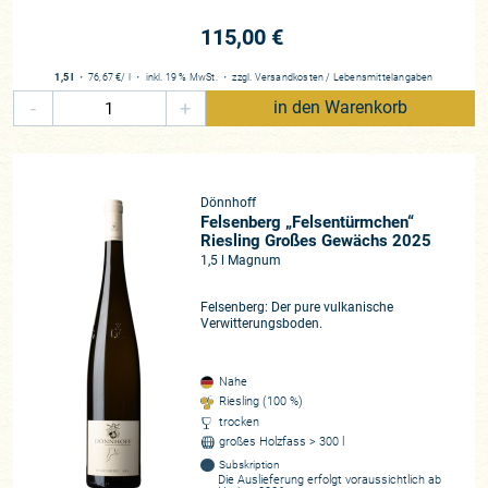
115,00 €
1,5 l
・
76,67 €
/ l
・
inkl. 19 % MwSt.
・
zzgl.
Versandkosten
/
Lebensmittelangaben
-
+
in den Warenkorb
Dönnhoff
Felsenberg „Felsentürmchen“
Riesling Großes Gewächs 2025
1,5 l Magnum
Felsenberg: Der pure vulkanische
Verwitterungsboden.
Nahe
Riesling (100 %)
trocken
großes Holzfass > 300 l
Subskription
Die Auslieferung erfolgt voraussichtlich ab