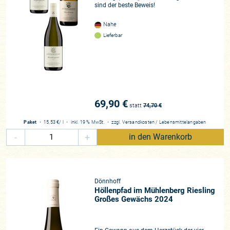
sind der beste Beweis!
Nahe
Lieferbar
69,90 €
statt
74,70
€
Paket
・
15,53 €
/ l
・
inkl. 19 % MwSt.
・
zzgl.
Versandkosten
/
Lebensmittelangaben
-
+
in den Warenkorb
Dönnhoff
Höllenpfad im Mühlenberg Riesling
Großes Gewächs 2024