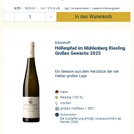
0,75 l
・
60,00 €
/ l
・
inkl. 19 % MwSt.
・
zzgl.
Versandkosten
/
Lebensmittelangaben
-
+
in den Warenkorb
Dönnhoff
Höllenpfad im Mühlenberg Riesling
Großes Gewächs 2025
Ein Gewann aus dem Herzstück der vier
Hektar großen Lage
Nahe
Riesling (100 %)
trocken
großes Holzfass > 300 l
Subskription
Die Auslieferung erfolgt voraussichtlich ab
Herbst 2026.