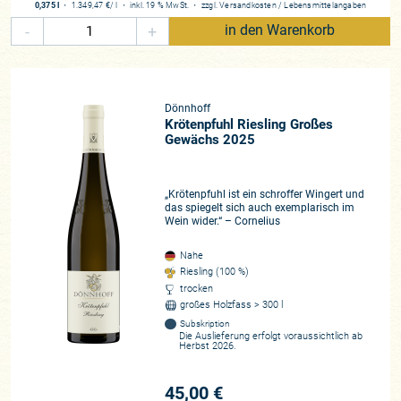
0,375 l
・
1.349,47 €
/ l
・
inkl. 19 % MwSt.
・
zzgl.
Versandkosten
/
Lebensmittelangaben
-
+
in den Warenkorb
Dönnhoff
Krötenpfuhl Riesling Großes
Gewächs 2025
„Krötenpfuhl ist ein schroffer Wingert und
das spiegelt sich auch exemplarisch im
Wein wider.“ – Cornelius
Nahe
Riesling (100 %)
trocken
großes Holzfass > 300 l
Subskription
Die Auslieferung erfolgt voraussichtlich ab
Herbst 2026.
45,00 €