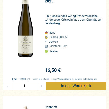
2025
Ein Klassiker des Weinguts: der trockene
„Undercover-Ortswein“ aus dem Oberhäuser
Leistenberg!
Nahe
Riesling (100 %)
trocken
Edelstahl | Holz
Lieferbar
16,50 €
0,75 l
・
22,00 €
/ l
・
inkl. 19 % MwSt.
・
zzgl.
Versandkosten
/
Lebensmittelangaben
-
+
in den Warenkorb
Dönnhoff