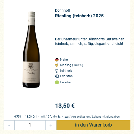
Dönnhoff
Riesling (feinherb) 2025
Der Charmeur unter Dönnhoffs Gutsweinen:
feinherb, sinnlich, saftig, elegant und leicht
Nahe
Riesling (100 %)
feinherb
Edelstahl
Lieferbar
13,50 €
0,75 l
・
18,00 €
/ l
・
inkl. 19 % MwSt.
・
zzgl.
Versandkosten
/
Lebensmittelangaben
-
+
in den Warenkorb