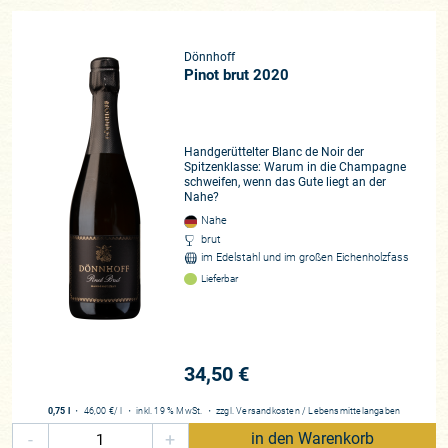
Dönnhoff
Pinot brut 2020
Handgerüttelter Blanc de Noir der
Spitzenklasse: Warum in die Champagne
schweifen, wenn das Gute liegt an der
Nahe?
Nahe
brut
im Edelstahl und im großen Eichenholzfass
Lieferbar
34,50 €
0,75 l
・
46,00 €
/ l
・
inkl. 19 % MwSt.
・
zzgl.
Versandkosten
/
Lebensmittelangaben
-
+
in den Warenkorb