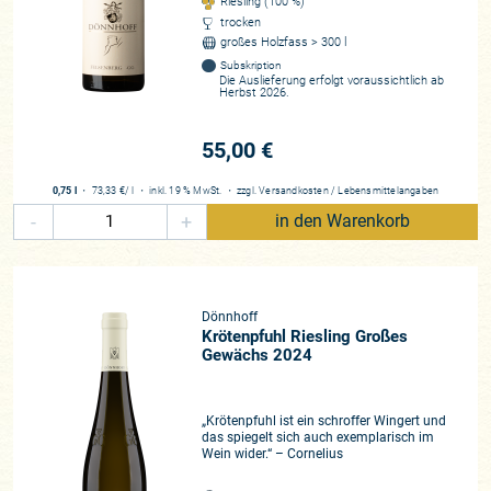
Riesling (100 %)
trocken
großes Holzfass > 300 l
Subskription
Die Auslieferung erfolgt voraussichtlich ab
Herbst 2026.
55,00 €
0,75 l
・
73,33 €
/ l
・
inkl. 19 % MwSt.
・
zzgl.
Versandkosten
/
Lebensmittelangaben
-
+
in den Warenkorb
Dönnhoff
Krötenpfuhl Riesling Großes
Gewächs 2024
„Krötenpfuhl ist ein schroffer Wingert und
das spiegelt sich auch exemplarisch im
Wein wider.“ – Cornelius