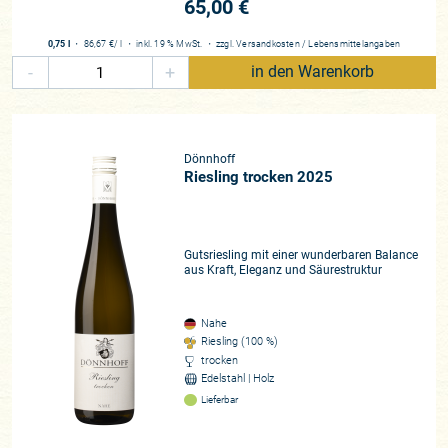
nach wie vor Gültigkeit besitzt. Der Herbst, die letzten Tage
65,00 €
der Lese sind immer ausschlaggebender für die Qualität, hier
trennt sich die Spreu vom Weizen und insbesondere weil hier
0,75 l
・
86,67 €
/ l
・
inkl. 19 % MwSt.
・
zzgl.
Versandkosten
/
Lebensmittelangaben
das Timing eine immer gewichtigere Rolle einnimmt, lassen
-
+
in den Warenkorb
sich Jahrgangsverallgemeinerungen immer schwieriger
fassen. Der Teufel steckt im Detail und eine Mannschaft ist
nur so stark wie ihr schwächstes Glied. Wenn wir über die
Dönnhoffs reden, dann über einen Betrieb, der in der
Dönnhoff
Champions-League spielt. Was sich Vater und Sohn in zwei
Riesling trocken 2025
Generationen erarbeitet haben hat Seltenheitswert. Es war
die Witterung während des Lesezeitraums, die Winzer
deutschlandweit zu unterschiedlichsten Strategien
Gutsriesling mit einer wunderbaren Balance
veranlasste. Perfekt ausgereifte Trauben, die
aus Kraft, Eleganz und Säurestruktur
lagenübergreifend sehr schnell ihren perfekten Reifezeitpunkt
erzielten und Regenschauer, die angesagt wurden, waren die
Nahe
prägenden Parameter. Für Cornelius war schnell klar, dass
Riesling (100 %)
eine zeitige Lese entscheidend sein wird. Das kerngesunde
trocken
Traubenmaterial und gute Erträge ermöglichten die Selektion
Edelstahl | Holz
im Weinberg. Früh entlaubte er die Weinberge, bereitete
Lieferbar
diese vor, damit die Trauben mehr Luft und Sonne bekamen
und gesund blieben. Ende August schritt man dieses Jahr