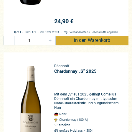
Mittelbau, der genau in diesem sweet-spot
vielleicht die
faszinierendsten Preis-Genuss-Weine der letzten Jahre
offeriert. 2025 zeigt sich ausbalanciert, mit gut integrierte
24,90 €
Säure, sehr klar und vielschichtig und erinnert am ehesten
vielleicht an die zenartige Balance des großen 2015ers. Ein
0,75 l
・
33,20 €
/ l
・
inkl. 19 % MwSt.
・
zzgl.
Versandkosten
/
Lebensmittelangaben
Vergleich, den wir allerorts gehäuft hörten.
-
+
in den Warenkorb
Liebe Kunden, Cornelius Dönnhoff hat die Charakteristik des
Jahrgang in so schönen und treffenden Worten
zusammengefasst, dass wir diese hier zum Abschluss als
Dönnhoff
Fazit unserer Eindrücke gerne aufführen wollen:
„Alles deutet
Chardonnay „S“ 2025
darauf hin, dass sich daraus ein sehr eleganter und
spannungsreicher Jahrgang entwickeln wird – mit durchweg
charaktervollen, großen Weinen und hervorragendem
Mit dem „S“ aus 2025 gelingt Cornelius
Reifepotenzial.“
Dönnhoff ein Chardonnay mit typischer
Nahe-Charakteristik und burgundischem
Flair
Winzer*in
Nahe
Cornelius Dönnhoff
Chardonnay (100 %)
Region
trocken
großes Holzfass > 300 l
Nahe