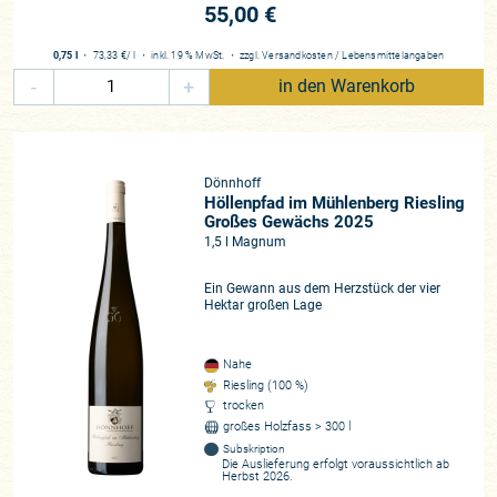
55,00 €
0,75 l
・
73,33 €
/ l
・
inkl. 19 % MwSt.
・
zzgl.
Versandkosten
/
Lebensmittelangaben
-
+
in den Warenkorb
Dönnhoff
Höllenpfad im Mühlenberg Riesling
Großes Gewächs 2025
1,5 l Magnum
Ein Gewann aus dem Herzstück der vier
Hektar großen Lage
Nahe
Riesling (100 %)
trocken
großes Holzfass > 300 l
Subskription
Die Auslieferung erfolgt voraussichtlich ab
Herbst 2026.