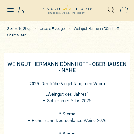
Login
Z
Suche öffn
Startseite Shop
Unsere Erzeuger
Weingut Hermann Dönnhoff -
Oberhausen
WEINGUT HERMANN DÖNNHOFF - OBERHAUSEN
- NAHE
2025: Der frühe Vogel fängt den Wurm
„Weingut des Jahres“
– Schlemmer Atlas 2025
5 Sterne
– Eichelmann Deutschlands Weine 2026
5 Sterne