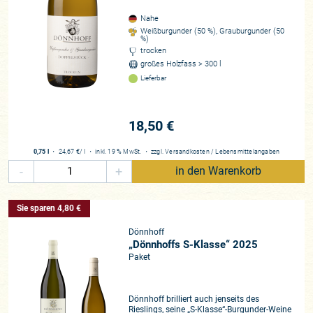
Nahe
Weißburgunder (50 %), Grauburgunder (50
%)
trocken
großes Holzfass > 300 l
Lieferbar
18,50 €
0,75 l
・
24,67 €
/ l
・
inkl. 19 % MwSt.
・
zzgl.
Versandkosten
/
Lebensmittelangaben
-
+
in den Warenkorb
Sie sparen 4,80 €
Dönnhoff
„Dönnhoffs S-Klasse“ 2025
Paket
Dönnhoff brilliert auch jenseits des
Rieslings, seine „S-Klasse“-Burgunder-Weine