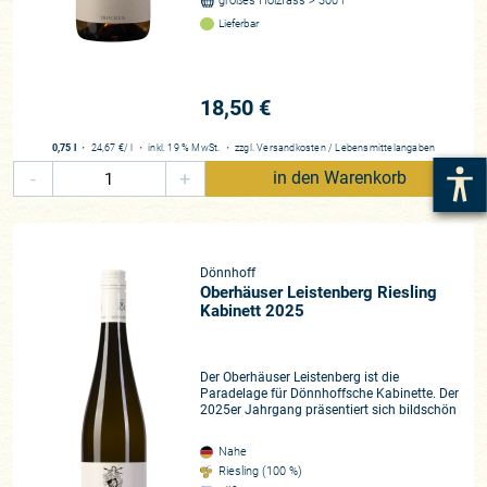
großes Holzfass > 300 l
Lieferbar
18,50 €
0,75 l
・
24,67 €
/ l
・
inkl. 19 % MwSt.
・
zzgl.
Versandkosten
/
Lebensmittelangaben
-
+
in den Warenkorb
Dönnhoff
Oberhäuser Leistenberg Riesling
Kabinett 2025
Der Oberhäuser Leistenberg ist die
Paradelage für Dönnhoffsche Kabinette. Der
2025er Jahrgang präsentiert sich bildschön
Nahe
Riesling (100 %)