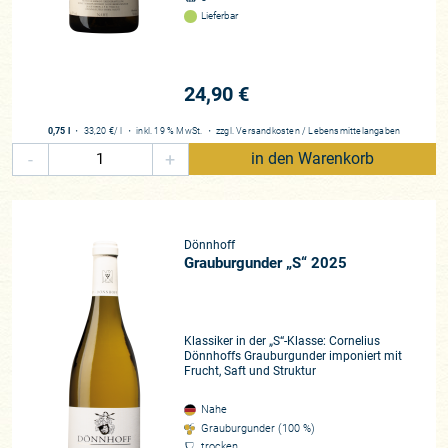
Lieferbar
Rebfläche
30ha
Rebsorten
24,90 €
Riesling, Weißburgunder, Grauburgunder, Chardonnay
Mitgliedschaft/Verbände
0,75 l
・
33,20 €
/ l
・
inkl. 19 % MwSt.
・
zzgl.
Versandkosten
/
Lebensmittelangaben
VDP, Fair'n Green
-
+
in den Warenkorb
Beste Lagen
Hermannshöhle, Brücke, Dellchen
Zusammenarbeit
Dönnhoff
seit 2002
Grauburgunder „S“ 2025
Historie
Weinbau seit 1750
Klassiker in der „S“-Klasse: Cornelius
Dönnhoffs Grauburgunder imponiert mit
Frucht, Saft und Struktur
Nahe
Grauburgunder (100 %)
trocken