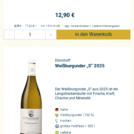
eingefahren wurde. Als am 21. September heftige
Dauerregen einsetzten, war der Jahrgang im Weingut
12,90 €
Dönnhoff danke eines Teams von bis zu 50 Erntehelfern
bereits überwiegend eingefahren und eine zweite
0,75 l
・
17,20 €
/ l
・
inkl. 19 % MwSt.
・
zzgl.
Versandkosten
/
Lebensmittelangaben
Leseperiode für edelsüße und botrytisierte Rieslinge brachte
-
+
in den Warenkorb
bis zum 2. Oktober nochmals perfektes Traubenmaterial für
die fruchtsüßen Kreszenzen hervor (eine große Stärke des
2025ers, wie wir finden, ein Jahrgang exzellenter Spätlesen
und mit einigen Hochprädikaten bis zur
Dönnhoff
Trockenbeerenauslese!).
Weißburgunder „S“ 2025
Für Cornelius und sein Team war es eine der kompaktesten
Weinlesen der letzten Jahre, bei der die Hochintensitätslese
sich letztendlich enorm auszahlte. Wir haben im Frühjahr
Der Weißburgunder „S“ aus 2025 ist ein
bereits einige Kollektionen probiert und sehen insbesondere
Langstreckenläufer mit Frische, Kraft,
Charme und Mineralik
an der Nahe eine enorme Stärke für Rieslinge. Wir sind
beeindruckt von der
Zugänglichkeit und Fruchtintensität
des
Nahe
Jahrgangs, der bärenstarke Gutsweine lieferte. Das
Weißburgunder (100 %)
Triumvirat aus Dönnhoff, Emrich-Schönleber und Schäfer-
trocken
großes Holzfass > 300 l
Fröhlich, die wir an einem Tag besuchten, bescherte uns
Lieferbar
gleich drei exzellente Gutsrieslinge und einen fantastischen