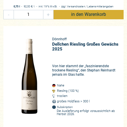
neuen Jahrgang 2025
, dessen Weine nun alle gefüllt sind und
0,75 l
・
92,00 €
/ l
・
inkl. 19 % MwSt.
・
zzgl.
Versandkosten
/
Lebensmittelangaben
dessen Großen Gewächse wir Ihnen nun heute in
-
+
in den Warenkorb
Subskription anbieten, gelten.
Die gute Nachricht, vom exzellenten 2025er Jahrgang hat
sich bereits herumgesprochen!
Wird das Vorjahr auf alle
Dönnhoff
Zeiten durch extreme Spätfröste Ende April in Erinnerung
Dellchen Riesling Großes Gewächs
bleiben, die eine „Spur der Verwüstung“ hinterließ, wie
2025
Cornelius es zusammenfasst und legendäre Lagen wie die
Hermannshöhle, das Dellchen und den Felsenberg betrafen
(ein Jahrgang, mit 30% einer regulären Ernte), so wurden die
Von hier stammt der „faszinierendste
trockene Riesling“, den Stephan Reinhardt
Karten 2025 neu gemischt: Ein zunächst bilderbuchhafter
jemals im Glas hatte.
Jahresverlauf, mit guten Wasserreserven aus dem Winter,
einer exzellenten Vegetation, lies einige Betriebe gar von
Nahe
einem ganz großen Jahrgang sprechen, vielerorts ging man
Riesling (100 %)
in die Keller um sich vor der Ernte nochmals zu versichern ob
trocken
großes Holzfass > 300 l
genügend Tanks und Fässer vorhanden wären, die Trauben
Subskription
waren wie gemalt. Doch die Erfahrung der letzten Jahre, im
Die Auslieferung erfolgt voraussichtlich ab
Zuge des Klimawandels, zeigen auch, dass Sepp Herbergers
Herbst 2026.
Bonmot „Der Ball ist rund und ein Spiel dauert 90 Minuten.“