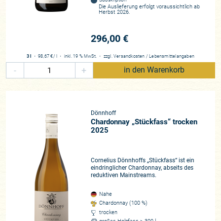
Die Auslieferung erfolgt voraussichtlich ab
Herbst 2026.
296,00 €
3 l
・
98,67 €
/ l
・
inkl. 19 % MwSt.
・
zzgl.
Versandkosten
/
Lebensmittelangaben
-
+
in den Warenkorb
Dönnhoff
Chardonnay „Stückfass“ trocken
2025
Cornelius Dönnhoffs „Stückfass“ ist ein
eindringlicher Chardonnay, abseits des
reduktiven Mainstreams.
Nahe
Chardonnay (100 %)
trocken