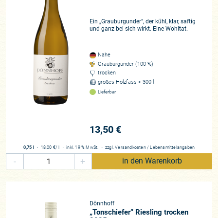
Ein „Grauburgunder“, der kühl, klar, saftig
und ganz bei sich wirkt. Eine Wohltat.
Nahe
Grauburgunder (100 %)
trocken
großes Holzfass > 300 l
Lieferbar
13,50 €
0,75 l
・
18,00 €
/ l
・
inkl. 19 % MwSt.
・
zzgl.
Versandkosten
/
Lebensmittelangaben
-
+
in den Warenkorb
Dönnhoff
„Tonschiefer“ Riesling trocken