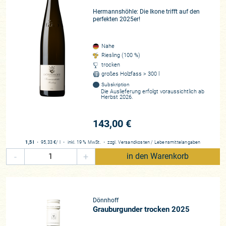
Hermannshöhle: Die Ikone trifft auf den
perfekten 2025er!
Nahe
Riesling (100 %)
trocken
großes Holzfass > 300 l
Subskription
Die Auslieferung erfolgt voraussichtlich ab
Herbst 2026.
143,00 €
1,5 l
・
95,33 €
/ l
・
inkl. 19 % MwSt.
・
zzgl.
Versandkosten
/
Lebensmittelangaben
-
+
in den Warenkorb
Dönnhoff
Grauburgunder trocken 2025