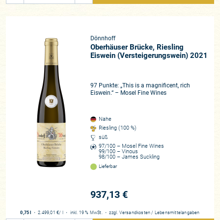
Dönnhoff
Oberhäuser Brücke, Riesling
Eiswein (Versteigerungswein) 2021
97 Punkte: „This is a magnificent, rich
Eiswein.“ – Mosel Fine Wines
Nahe
Riesling (100 %)
süß
97/100 – Mosel Fine Wines
99/100 – Vinous
98/100 – James Suckling
Lieferbar
937,13 €
0,75 l
・
2.499,01 €
/ l
・
inkl. 19 % MwSt.
・
zzgl.
Versandkosten
/
Lebensmittelangaben