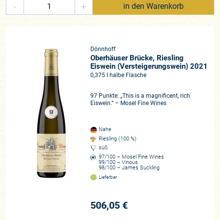
-
+
in den Warenkorb
Dönnhoff
Oberhäuser Brücke, Riesling
Eiswein (Versteigerungswein) 2021
0,375 l halbe Flasche
97 Punkte: „This is a magnificent, rich
Eiswein.“ – Mosel Fine Wines
Nahe
Riesling (100 %)
süß
97/100 – Mosel Fine Wines
99/100 – Vinous
98/100 – James Suckling
Lieferbar
506,05 €