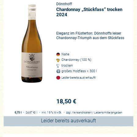
Dönnhoff
Chardonnay „Stückfass“ trocken
2024
Eleganz im Flüsterton: Dönnhoffs leiser
Chardonnay-Triumph aus dem Stückfass
Nahe
Chardonnay (100 %)
trocken
großes Holzfass > 300 l
Leider bereits ausverkauft!
18,50 €
0,75 l
・
24,67 €
/ l
・
inkl. 19 % MwSt.
・
zzgl.
Versandkosten
/
Lebensmittelangaben
Leider bereits ausverkauft