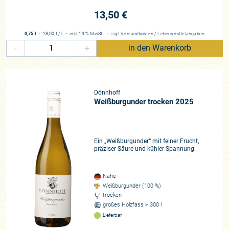
dann ein, zunächst mit Trauben für den Sektgrundwein, dann
13,50 €
sehr zeitig die Burgunder und Rieslinge.
0,75 l
・
18,00 €
/ l
・
inkl. 19 % MwSt.
・
zzgl.
Versandkosten
/
Lebensmittelangaben
„Die Trauben, die im Kelterhaus eintrafen, waren
von
-
+
in den Warenkorb
beeindruckender Qualität:
gesund, aromatisch und mit einer
wunderbar frischen Säure. Selten haben wir zu diesem
Zeitpunkt so schöne und perfekt ausgereifte Trauben
gesehen. Auch das Wetter spielte bis dahin mit: Ein stabiles
Dönnhoff
Hochdruckgebiet sorgte für sonnige Tage und teilweise
Weißburgunder trocken 2025
sommerliche Temperaturen. Das bedeutete für uns einen
sehr frühen Start in den Tag, um die Trauben bei kühleren
Temperaturen zu ernten, während die Reife der Trauben
Ein „Weißburgunder“ mit feiner Frucht,
gleichzeitig weiter zügig voranschritt.“ Zu diesem Zeitpunkt
präziser Säure und kühler Spannung.
befand man sich bereits drei Wochen in der Lese. Das
Wetter wurde unbeständiger und Cornelius ließ seine
Kontakte spielen, organisierte Unterstützung durch eine
Nahe
Weißburgunder (100 %)
Lesemannschaft, die im Rheingau bereits die Lese
trocken
abgeschlossen hatte. Hiermit konnte nochmals ein
großes Holzfass > 300 l
beachtlicher Teil der Ernte eingefahren werden, in diesen
Lieferbar
Tagen entschied sich entlang des Nahetals welche Qualität