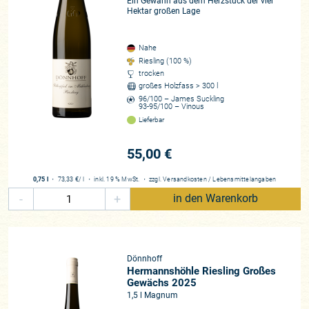
Ein Gewann aus dem Herzstück der vier
Hektar großen Lage
Nahe
Riesling (100 %)
trocken
großes Holzfass > 300 l
96/100 – James Suckling
93-95/100 – Vinous
Lieferbar
55,00 €
0,75 l
・
73,33 €
/ l
・
inkl. 19 % MwSt.
・
zzgl.
Versandkosten
/
Lebensmittelangaben
-
+
in den Warenkorb
Dönnhoff
Hermannshöhle Riesling Großes
Gewächs 2025
1,5 l Magnum