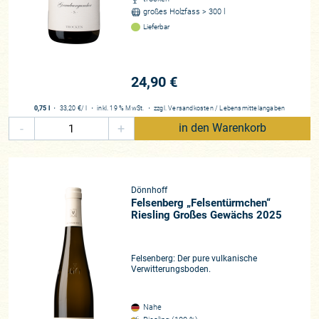
großes Holzfass > 300 l
Lieferbar
24,90 €
0,75 l
・
33,20 €
/ l
・
inkl. 19 % MwSt.
・
zzgl.
Versandkosten
/
Lebensmittelangaben
-
+
in den Warenkorb
Dönnhoff
Felsenberg „Felsentürmchen“
Riesling Großes Gewächs 2025
Felsenberg: Der pure vulkanische
Verwitterungsboden.
Nahe