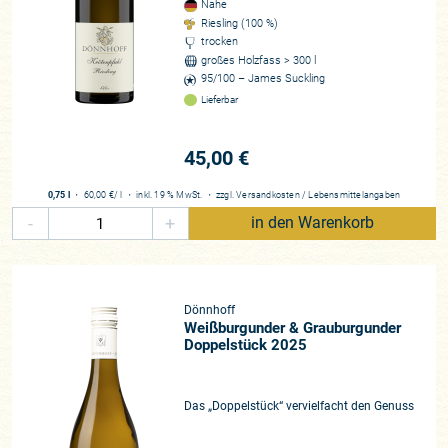
Nahe
Riesling (100 %)
trocken
großes Holzfass > 300 l
95/100 – James Suckling
Lieferbar
45,00 €
0,75 l
・
60,00 €
/ l
・
inkl. 19 % MwSt.
・
zzgl.
Versandkosten
/
Lebensmittelangaben
-
+
in den Warenkorb
Dönnhoff
Weißburgunder & Grauburgunder
Doppelstück 2025
Das „Doppelstück“ vervielfacht den Genuss