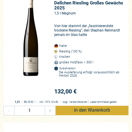
Dellchen Riesling Großes Gewächs
2025
1,5 l Magnum
Von hier stammt der „faszinierendste
trockene Riesling“, den Stephan Reinhardt
jemals im Glas hatte
Nahe
Riesling (100 %)
trocken
großes Holzfass > 300 l
Subskription
Die Auslieferung erfolgt voraussichtlich ab
Herbst 2026.
132,00 €
1,5 l
・
88,00 €
/ l
・
inkl. 19 % MwSt.
・
zzgl.
Versandkosten
/
Lebensmittelangaben
-
+
in den Warenkorb