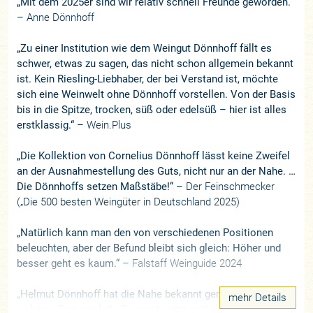
„Mit dem 2025er sind wir relativ schnell Freunde geworden.“
– Anne Dönnhoff
„Zu einer Institution wie dem Weingut Dönnhoff fällt es
schwer, etwas zu sagen, das nicht schon allgemein bekannt
ist. Kein Riesling-Liebhaber, der bei Verstand ist, möchte
sich eine Weinwelt ohne Dönnhoff vorstellen. Von der Basis
bis in die Spitze, trocken, süß oder edelsüß – hier ist alles
erstklassig.“
– Wein.Plus
„Die Kollektion von Cornelius Dönnhoff lässt keine Zweifel
an der Ausnahmestellung des Guts, nicht nur an der Nahe. …
Die Dönnhoffs setzen Maßstäbe!“
– Der Feinschmecker
(„Die 500 besten Weingüter in Deutschland 2025)
„Natürlich kann man den von verschiedenen Positionen
beleuchten, aber der Befund bleibt sich gleich: Höher und
besser geht es kaum.“
– Falstaff Weinguide 2024
„Helmut Dönnhoff hat die Nahe bekannt gemacht, gezeigt,
mehr Details
welches Potenzial die Region besitzt und als Erster