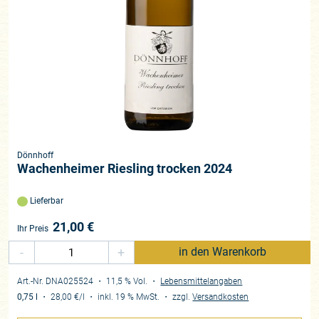
Dönnhoff
Wachenheimer Riesling trocken 2024
Lieferbar
21,00
€
Ihr Preis
-
+
in den Warenkorb
Art.-Nr. DNA025524
・ 11,5 % Vol.
・
Lebensmittelangaben
0,75 l
・
28,00 €
/l
・
inkl. 19 % MwSt.
・
zzgl.
Versandkosten