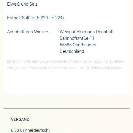
Eiweiß und Salz
Enthält Sulfite (E 220 - E 224).
Anschrift des Winzers:
Weingut Hermann Dönnhoff
Bahnhofstraße 11
55585 Oberhausen
Deutschland
Ein Dönnhoff-Riesling aus Wachenheim? Das Frostjahr 2024 hat zu einem
einzigartigen Projektwein in Zusammenarbeit mit Dr. Bürklin-Wolf geführt.
VERSAND
6,50 € (innerdeutsch)