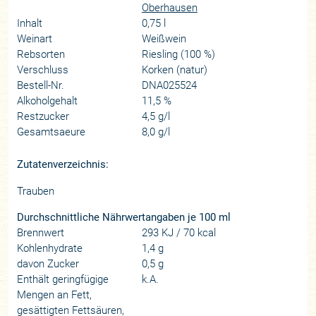
Oberhausen
Inhalt
0,75 l
Weinart
Weißwein
Rebsorten
Riesling (100 %)
Verschluss
Korken (natur)
Bestell-Nr.
DNA025524
Alkoholgehalt
11,5 %
Restzucker
4,5 g/l
Gesamtsaeure
8,0 g/l
Zutatenverzeichnis:
Trauben
Durchschnittliche Nährwertangaben je 100 ml
Brennwert
293 KJ / 70 kcal
Kohlenhydrate
1,4 g
davon Zucker
0,5 g
Enthält geringfügige
k.A.
Mengen an Fett,
gesättigten Fettsäuren,