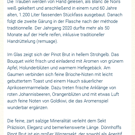
Die Trauben werden von Hand gelesen, als Blanc de Noirs
weiß gekeltert und anschließend in einem rund 60 Jahre
alten, 1.200 Liter fassenden Stückfass ausgebaut. Danach
folgt die zweite Gärung in der Flasche nach der méthode
traditionnelle. Der Jahrgang 2020 durfte mehr als 50
Monate auf der Hefe reifen, inklusive traditioneller
Handrüttelung (remuage).
Im Glas zeigt sich der Pinot Brut in hellem Strohgelb. Das
Bouquet wirkt frisch und einladend mit Aromen von grünem
Apfel, Holunderblüten und warmem Hefegebäck. Am
Gaumen verbinden sich feine Brioche-Noten mit leicht
gebuttertem Toast und einem Hauch säuerlicher
Aprikosenmarmelade. Dazu treten frische Anklänge von
roten Johannisbeeren, Orangenblüten und mit etwas Luft
auch feine Noten von Goldkiwi, die das Aromenspiel
wunderbar ergänzen.
Die feine, zart salzige Mineralität verleiht dem Sekt
Präzision, Eleganz und bemerkenswerte Länge. Dönnhoffs
Pinot Brut ist ein großer Winzersekt, der sowohl als Aperitif