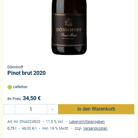
Dönnhoff
Pinot brut 2020
Lieferbar
34,50
€
Ihr Preis
-
+
in den Warenkorb
Art.-Nr. DNA024920
・ 11,5 % Vol.
・
Lebensmittelangaben
0,75 l
・
46,00 €
/l
・
inkl. 19 % MwSt.
・
zzgl.
Versandkosten