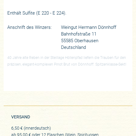
Enthält Sulfite (E 220 - E 224).
Anschrift des Winzers:
Weingut Hermann Dönnhoff
Bahnhofstraße 11
55585 Oberhausen
Deutschland
40 Jahre alte Reben in der Steillage Höllenpfad liefern die Trauben für den
präzisen, elegant-komplexen Pinot Brut von Dönnhoff. Spitzenklasse-Sekt!
VERSAND
6,50 € (innerdeutsch)
ab 95,00 € oder 12 Flaschen (Wein, Spirituosen