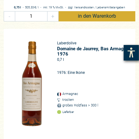
0,75 l
・
505,33 €
/ l
・
inkl. 19 % MwSt.
・
zzgl.
Versandkosten
/
Lebensmittelangaben
-
+
in den Warenkorb
Laberdolive
Domaine de Jaurrey, Bas Armagnac
1976
0,7 l
1976: Eine Ikone
Armagnac
trocken
großes Holzfass > 300 l
Lieferbar