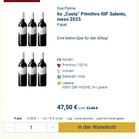
Due Palme
6x „Costa“ Primitivo IGP Salento,
rosso 2025
Paket
Eine kleine Oper für den Alltag!
Apulien
Primitivo (100 %)
trocken
Edelstahl | Holz
Lieferbar
WEIN DER WOCHE: 5+1 gratis!
47,50 €
statt
57,00
€
Paket
・
10,56 €
/ l
・
inkl. 19 % MwSt.
・
zzgl.
Versandkosten
/
Lebensmittelangaben
-
+
in den Warenkorb