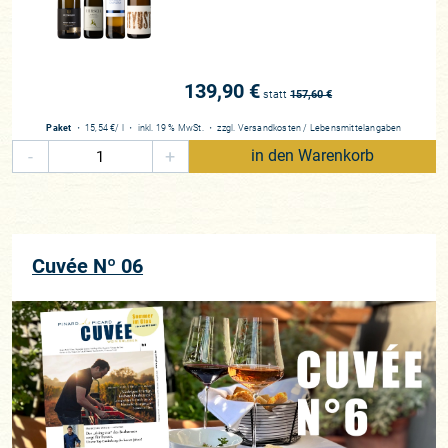
139,90 €
statt
157,60
€
Paket
・
15,54 €
/ l
・
inkl. 19 % MwSt.
・
zzgl.
Versandkosten
/
Lebensmittelangaben
-
+
in den Warenkorb
Cuvée Nº 06