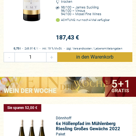
trocken
98/100 – James Suckling
96/100 – Vinous
94/100 – Mosel Fine Wines
ACHTUNG: nur noch 4 Mal verfügbar
187,43 €
0,75 l
・
249,91 €
/ l
・
inkl. 19 % MwSt.
・
zzgl.
Versandkosten
/
Lebensmittelangaben
-
+
in den Warenkorb
WEIN DER WOCHE
Sie sparen 52,00 €
Dönnhoff
6x Höllenpfad im Mühlenberg
Riesling Großes Gewächs 2022
Paket