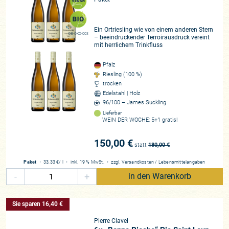
Ein Ortriesling wie von einem anderen Stern
DE-ÖKO-003
– beeindruckender Terroirausdruck vereint
mit herrlichem Trinkfluss
Pfalz
Riesling (100 %)
trocken
Edelstahl | Holz
96/100 – James Suckling
Lieferbar
WEIN DER WOCHE: 5+1 gratis!
150,00 €
statt
180,00
€
Paket
・
33,33 €
/ l
・
inkl. 19 % MwSt.
・
zzgl.
Versandkosten
/
Lebensmittelangaben
-
+
in den Warenkorb
Sie sparen 16,40 €
Pierre Clavel