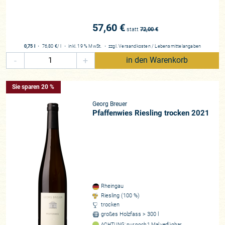
57,60 €
statt
72,00
€
0,75 l
・
76,80 €
/ l
・
inkl. 19 % MwSt.
・
zzgl.
Versandkosten
/
Lebensmittelangaben
-
+
in den Warenkorb
Sie sparen 20 %
Georg Breuer
Pfaffenwies Riesling trocken 2021
Rheingau
Riesling (100 %)
trocken
großes Holzfass > 300 l
ACHTUNG: nur noch 1 Mal verfügbar