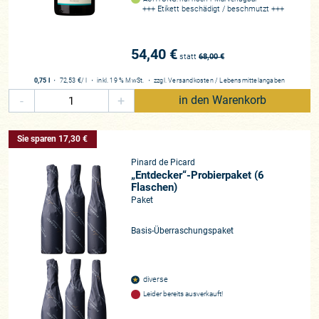
+++ Etikett beschädigt / beschmutzt +++
54,40 €
statt
68,00
€
0,75 l
・
72,53 €
/ l
・
inkl. 19 % MwSt.
・
zzgl.
Versandkosten
/
Lebensmittelangaben
-
+
in den Warenkorb
Sie sparen 17,30 €
Pinard de Picard
„Entdecker“-Probierpaket (6
Flaschen)
Paket
Basis-Überraschungspaket
diverse
Leider bereits ausverkauft!