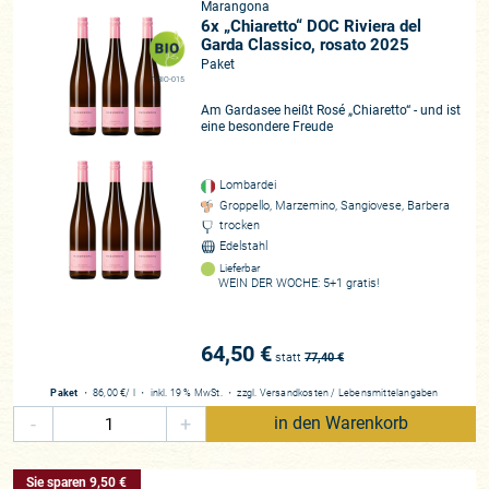
Marangona
6x „Chiaretto“ DOC Riviera del
Garda Classico, rosato 2025
Paket
IT-BIO-015
Am Gardasee heißt Rosé „Chiaretto“ - und ist
eine besondere Freude
Lombardei
Groppello, Marzemino, Sangiovese, Barbera
trocken
Edelstahl
Lieferbar
WEIN DER WOCHE: 5+1 gratis!
64,50 €
statt
77,40
€
Paket
・
86,00 €
/ l
・
inkl. 19 % MwSt.
・
zzgl.
Versandkosten
/
Lebensmittelangaben
-
+
in den Warenkorb
Sie sparen 9,50 €