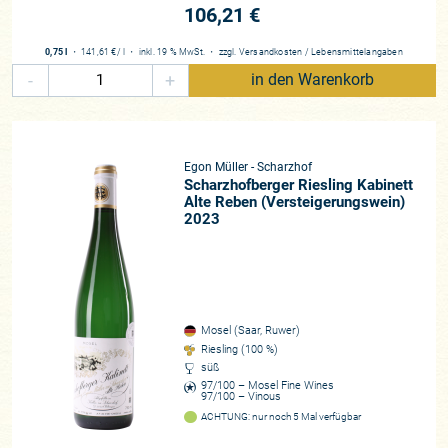
106,21 €
0,75 l
・
141,61 €
/ l
・
inkl. 19 % MwSt.
・
zzgl.
Versandkosten
/
Lebensmittelangaben
-
+
in den Warenkorb
Egon Müller - Scharzhof
Scharzhofberger Riesling Kabinett
Alte Reben (Versteigerungswein)
2023
Mosel (Saar, Ruwer)
Riesling (100 %)
süß
97/100 – Mosel Fine Wines
97/100 – Vinous
ACHTUNG: nur noch 5 Mal verfügbar