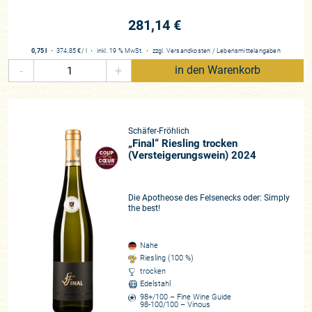
281,14 €
0,75 l
・
374,85 €
/ l
・
inkl. 19 % MwSt.
・
zzgl.
Versandkosten
/
Lebensmittelangaben
-
+
in den Warenkorb
Schäfer-Fröhlich
„Final“ Riesling trocken
(Versteigerungswein) 2024
Die Apotheose des Felsenecks oder: Simply
the best!
Nahe
Riesling (100 %)
trocken
Edelstahl
98+/100 – Fine Wine Guide
98-100/100 – Vinous