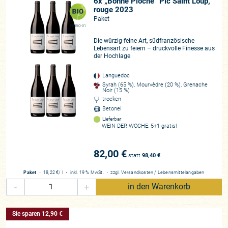
6x „Bonne Pioche“ Pic Saint Loup,
rouge 2023
Paket
FR-BIO-01
Die würzig-feine Art, südfranzösische
Lebensart zu feiern – druckvolle Finesse aus
der Hochlage
Languedoc
Syrah (65 %), Mourvèdre (20 %), Grenache
Noir (15 %)
trocken
Betonei
Lieferbar
WEIN DER WOCHE: 5+1 gratis!
82,00 €
statt
98,40
€
Paket
・
18,22 €
/ l
・
inkl. 19 % MwSt.
・
zzgl.
Versandkosten
/
Lebensmittelangaben
-
+
in den Warenkorb
Sie sparen 12,90 €