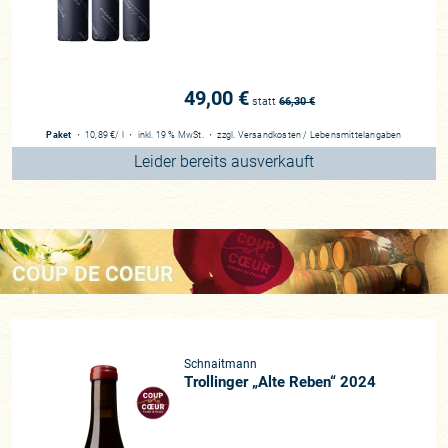
49,00 €
statt
66,30
€
Paket
・
10,89 €
/ l
・
inkl. 19 % MwSt.
・
zzgl.
Versandkosten
/
Lebensmittelangaben
Leider bereits ausverkauft
COUP DE COEUR
Schnaitmann
Trollinger „Alte Reben“ 2024