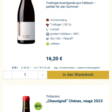
Trollinger-Avantgarde aus Fellbach –
perfekt für den Sommer!
Württemberg
Trollinger (100 %)
trocken
großes Holzfass > 300 l
92+/100 – Falstaff
Lieferbar
16,20 €
0,75 l
・
21,60 €
/ l
・
inkl. 19 % MwSt.
・
zzgl.
Versandkosten
/
Lebensmittelangaben
-
+
in den Warenkorb
Thillardon
„Chassignol“ Chénas, rouge 2023