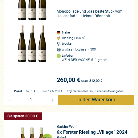
Monopollage und „das beste Stück vom
Höllenpfad.“ – Helmut Dönnhoff
Nahe
Riesling (100 %)
trocken
großes Holzfass > 300 l
Lieferbar
WEIN DER WOCHE: 5+1 gratis!
260,00 €
statt
312,00
€
Paket
・
57,78 €
/ l
・
inkl. 19 % MwSt.
・
zzgl.
Versandkosten
/
Lebensmittelangaben
-
+
in den Warenkorb
Sie sparen 30,00 €
Bürklin-Wolf
6x Forster Riesling „Village“ 2024
Paket