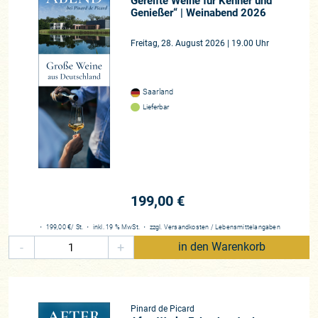
Gereifte Weine für Kenner und
Genießer“ | Weinabend 2026
Freitag, 28. August 2026 | 19.00 Uhr
Saarland
Lieferbar
199,00 €
・
199,00 €
/ St.
・
inkl. 19 % MwSt.
・
zzgl.
Versandkosten
/
Lebensmittelangaben
-
+
in den Warenkorb
Pinard de Picard