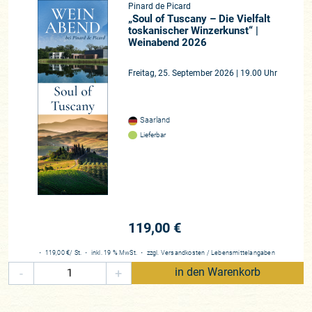
Pinard de Picard
„Soul of Tuscany – Die Vielfalt
toskanischer Winzerkunst“ |
Weinabend 2026
Freitag, 25. September 2026 | 19.00 Uhr
Saarland
Lieferbar
119,00 €
・
119,00 €
/ St.
・
inkl. 19 % MwSt.
・
zzgl.
Versandkosten
/
Lebensmittelangaben
-
+
in den Warenkorb