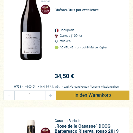
FR-BIO-15
Chénas-Crus par excellence!
Beaujolais
Gamay (100 %)
trocken
ACHTUNG: nur noch 9 Mal verfügbar
34,50 €
0,75 l
・
46,00 €
/ l
・
inkl. 19 % MwSt.
・
zzgl.
Versandkosten
/
Lebensmittelangaben
-
+
in den Warenkorb
Cascina Baricchi
„Rose delle Casasse“ DOCG
Barbaresco Riserva, rosso 2019