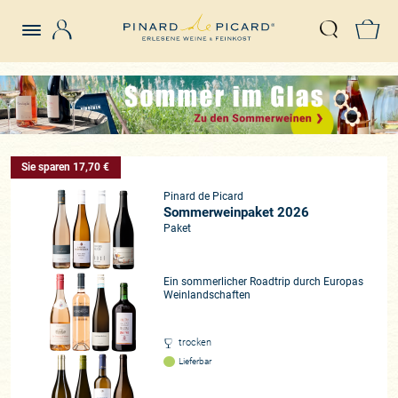
Login
Z
Suche öffn
Sie sparen 17,70 €
Pinard de Picard
Sommerweinpaket 2026
Paket
Ein sommerlicher Roadtrip durch Europas
Weinlandschaften
trocken
Lieferbar