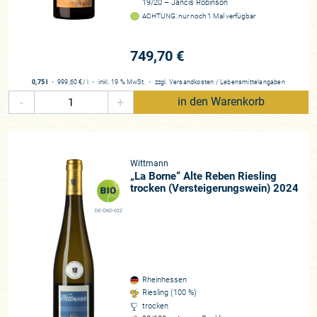
19/20 – Jancis Robinson
ACHTUNG: nur noch 1 Mal verfügbar
749,70 €
0,75 l
・
999,60 €
/ l
・
inkl. 19 % MwSt.
・
zzgl.
Versandkosten
/
Lebensmittelangaben
-
+
in den Warenkorb
Wittmann
„La Borne“ Alte Reben Riesling
trocken (Versteigerungswein) 2024
DE-ÖKO-022
Rheinhessen
Riesling (100 %)
trocken