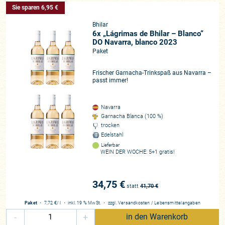
Sie sparen 6,95 €
Bhilar
6x „Lágrimas de Bhilar – Blanco“
DO Navarra, blanco 2023
Paket
Frischer Garnacha-Trinkspaß aus Navarra –
passt immer!
Navarra
Garnacha Blanca (100 %)
trocken
Edelstahl
Lieferbar
WEIN DER WOCHE: 5+1 gratis!
34,75 €
statt
41,70
€
Paket
・
7,72 €
/ l
・
inkl. 19 % MwSt.
・
zzgl.
Versandkosten
/
Lebensmittelangaben
-
+
in den Warenkorb