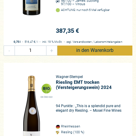
98/100 – James Suckling
97/100 – Vinous
ACHTUNG: nur noch 5 Mal verfügbar
387,35 €
0,75 l
・
516,47 €
/ l
・
inkl. 19 % MwSt.
・
zzgl.
Versandkosten
/
Lebensmittelangaben
-
+
in den Warenkorb
Wagner-Stempel
Riesling EMT trocken
(Versteigerungswein) 2024
DE-ÖKO-022
94 Punkte : „This is a splendid pure and
elegant dry Riesling. – Mosel Fine Wines
Rheinhessen
Riesling (100 %)