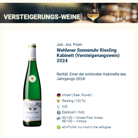
VERSTEIGERUNGS-WEINE
Joh. Jos. Prüm
Wehlener Sonnenuhr Riesling
Kabinett (Versteigerungswein)
2024
Rarität: Einer der schönsten Kabinette des
Jahrgangs 2024!
Mosel (Saar, Ruwer)
Riesling (100 %)
süß
Edelstahl | Holz
95/100 – Mosel Fine Wines
96/100 – Vinous
ACHTUNG: nur noch 2 Mal verfügbar