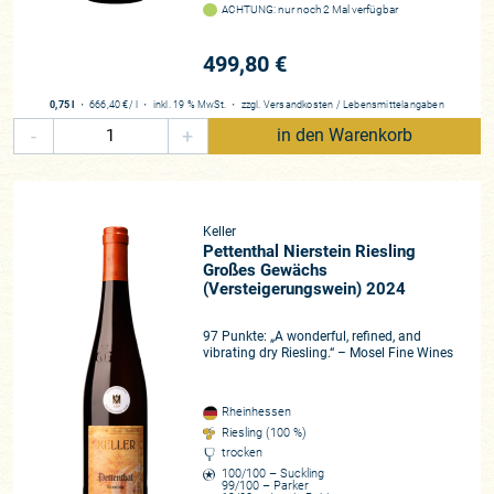
ACHTUNG: nur noch 2 Mal verfügbar
499,80 €
0,75 l
・
666,40 €
/ l
・
inkl. 19 % MwSt.
・
zzgl.
Versandkosten
/
Lebensmittelangaben
-
+
in den Warenkorb
Keller
Pettenthal Nierstein Riesling
Großes Gewächs
(Versteigerungswein) 2024
97 Punkte: „A wonderful, refined, and
vibrating dry Riesling.“ – Mosel Fine Wines
Rheinhessen
Riesling (100 %)
trocken
100/100 – Suckling
99/100 – Parker