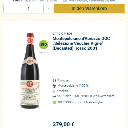
Paket
・
106,22 €
/ l
・
inkl. 19 % MwSt.
・
zzgl.
Versandkosten
/
Lebensmittelangaben
-
+
in den Warenkorb
Emidio Pepe
Montepulciano d’Abruzzo DOC
„Selezione Vecchie Vigne“
(Decanted), rosso 2001
IT-BIO-009
Abruzzen
Montepulciano (100 %)
trocken
95 Punkte – MEININGER Weinwirtschaft
ACHTUNG: nur noch 1 Mal verfügbar
379,00 €