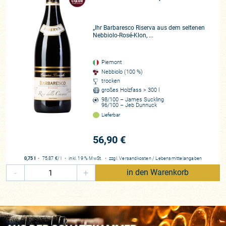
„Ihr Barbaresco Riserva aus dem seltenen
Nebbiolo-Rosé-Klon, ...
Piemont
Nebbiolo (100 %)
trocken
großes Holzfass > 300 l
98/100 – James Suckling
96/100 – Jeb Dunnuck
Lieferbar
56,90 €
0,75 l
・
75,87 €
/ l
・
inkl. 19 % MwSt.
・
zzgl.
Versandkosten
/
Lebensmittelangaben
-
+
in den Warenkorb