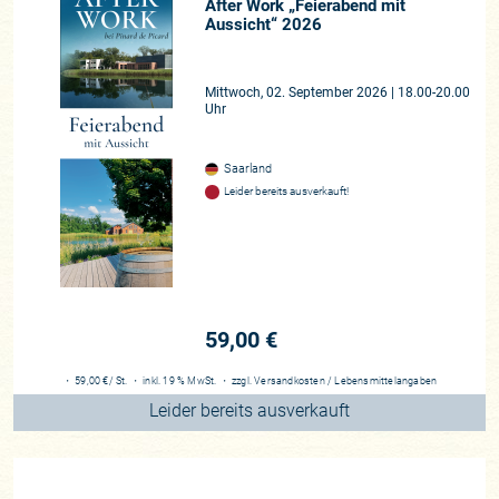
After Work „Feierabend mit
Aussicht“ 2026
Mittwoch, 02. September 2026 | 18.00-20.00
Uhr
Saarland
Leider bereits ausverkauft!
59,00 €
・
59,00 €
/ St.
・
inkl. 19 % MwSt.
・
zzgl.
Versandkosten
/
Lebensmittelangaben
Leider bereits ausverkauft