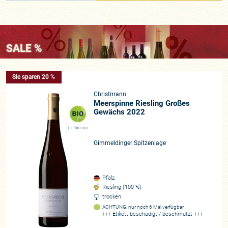
SALE %
Sie sparen 20 %
Christmann
Meerspinne Riesling Großes
Gewächs 2022
DE-ÖKO-003
Gimmeldinger Spitzenlage
Pfalz
Riesling (100 %)
trocken
ACHTUNG: nur noch 6 Mal verfügbar
+++ Etikett beschädigt / beschmutzt +++