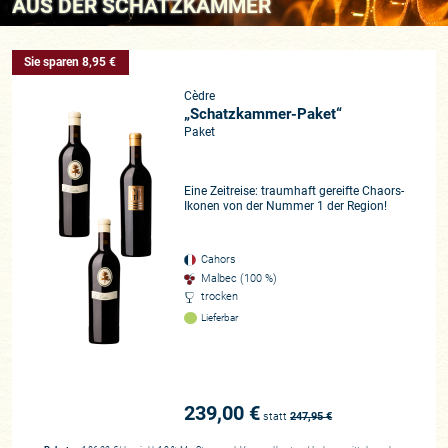
AUS DER SCHATZKAMMER
Sie sparen 8,95 €
Cèdre
„Schatzkammer-Paket“
Paket
Eine Zeitreise: traumhaft gereifte Chaors-
Ikonen von der Nummer 1 der Region!
Cahors
Malbec (100 %)
trocken
Lieferbar
239,00 €
statt
247,95
€